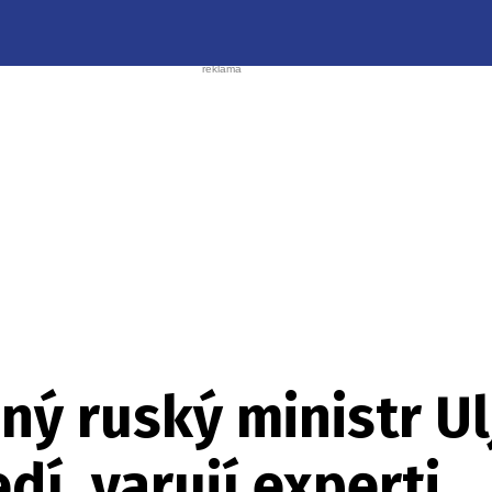
ý ruský ministr Ul
dí, varují experti