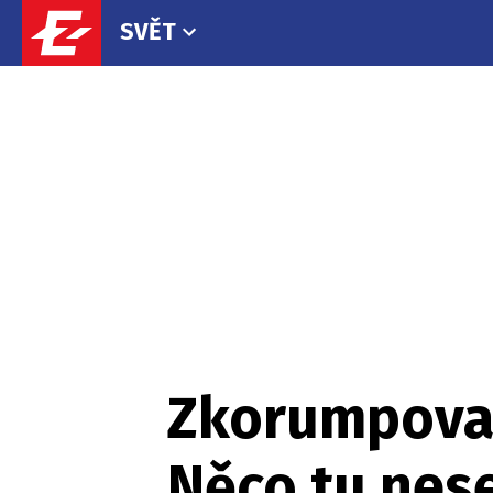
SVĚT
Zkorumpovan
Něco tu nese