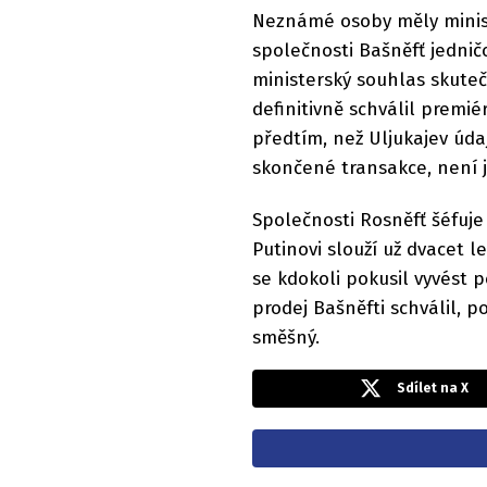
Neznámé osoby měly ministr
společnosti Bašněfť jednič
ministerský souhlas skute
definitivně schválil premiér
předtím, než Uljukajev úda
skončené transakce, není 
Společnosti Rosněfť šéfuje 
Putinovi slouží už dvacet l
se kdokoli pokusil vyvést p
prodej Bašněfti schválil, 
směšný.
Sdílet na X