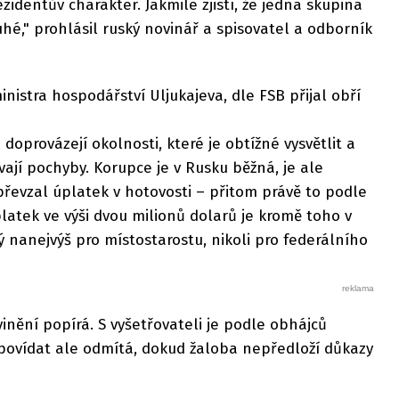
ezidentův charakter. Jakmile zjistí, že jedna skupina
uhé," prohlásil ruský novinář a spisovatel a odborník
ministra hospodářství Uljukajeva, dle FSB přijal obří
doprovázejí okolnosti, které je obtížné vysvětlit a
vají pochyby. Korupce je v Rusku běžná, je ale
převzal úplatek v hotovosti – přitom právě to podle
platek ve výši dvou milionů dolarů je kromě toho v
ý nanejvýš pro místostarostu, nikoli pro federálního
inění popírá. S vyšetřovateli je podle obhájců
povídat ale odmítá, dokud žaloba nepředloží důkazy