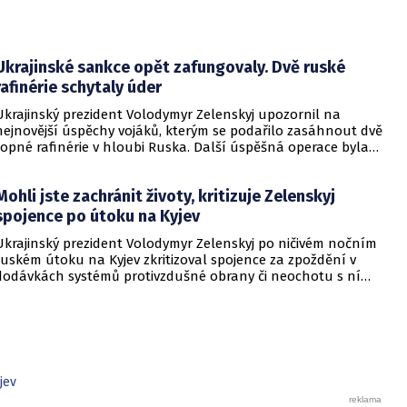
Ukrajinské sankce opět zafungovaly. Dvě ruské
rafinérie schytaly úder
Ukrajinský prezident Volodymyr Zelenskyj upozornil na
nejnovější úspěchy vojáků, kterým se podařilo zasáhnout dvě
ropné rafinérie v hloubi Ruska. Další úspěšná operace byla
provedena v Černém moři.
Mohli jste zachránit životy, kritizuje Zelenskyj
spojence po útoku na Kyjev
Ukrajinský prezident Volodymyr Zelenskyj po ničivém nočním
ruském útoku na Kyjev zkritizoval spojence za zpoždění v
dodávkách systémů protivzdušné obrany či neochotu s ní
pomoci. Podle Zelenského by mělo dojít i k uvalení dalších
sankcí na Rusko.
jev