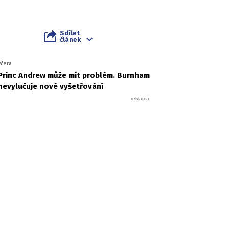
Sdílet
článek
včera
Princ Andrew může mít problém. Burnham
nevylučuje nové vyšetřování