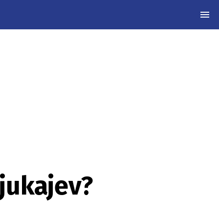
MEN
jukajev?