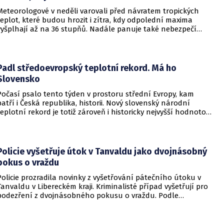
Meteorologové v neděli varovali před návratem tropických
teplot, které budou hrozit i zítra, kdy odpolední maxima
vyšplhají až na 36 stupňů. Nadále panuje také nebezpečí
požárů, vyplývá z výstrahy Českého hydrometeorologického
ústavu (ČHMÚ).
Padl středoevropský teplotní rekord. Má ho
Slovensko
Počasí psalo tento týden v prostoru střední Evropy, kam
patří i Česká republika, historii. Nový slovenský národní
teplotní rekord je totiž zároveň i historicky nejvyšší hodnotou
naměřenou ve středoevropském regionu. Upozornil na to
Český hydrometeorologický ústav (ČHMÚ).
Policie vyšetřuje útok v Tanvaldu jako dvojnásobný
pokus o vraždu
Policie prozradila novinky z vyšetřování pátečního útoku v
Tanvaldu v Libereckém kraji. Kriminalisté případ vyšetřují pro
podezření z dvojnásobného pokusu o vraždu. Podle
nejnovějších informací už není nikdo ze zraněných v
ohrožení života.