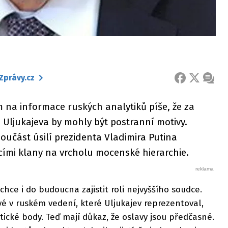
Zprávy.cz
FACEBOOK
X
ZPRÁ
 na informace ruských analytiků píše, že za
 Uljukajeva by mohly být postranní motivy.
oučást úsilí prezidenta Vladimira Putina
ími klany na vrcholu mocenské hierarchie.
 chce i do budoucna zajistit roli nejvyššího soudce.
vé v ruském vedení, které Uljukajev reprezentoval,
itické body. Teď mají důkaz, že oslavy jsou předčasné.