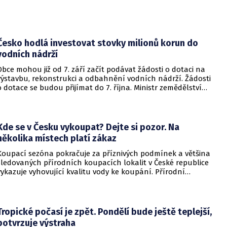
Česko hodlá investovat stovky milionů korun do
vodních nádrží
Obce mohou již od 7. září začít podávat žádosti o dotaci na
výstavbu, rekonstrukci a odbahnění vodních nádrží. Žádosti
o dotace se budou přijímat do 7. října. Ministr zemědělství
Martin Šebestyán podepsal výzvu, podle které si obce mezi
sebou rozdělí 300 miliónů korun v rámci programu Podpora
opatření na malých vodních nádržích a drobných vodních
tocích – 3. etapa. Informovalo o tom ministerstvo
Kde se v Česku vykoupat? Dejte si pozor. Na
zemědělství.
několika místech platí zákaz
Koupací sezóna pokračuje za příznivých podmínek a většina
sledovaných přírodních koupacích lokalit v České republice
vykazuje vyhovující kvalitu vody ke koupání. Přírodní
koupací vody nadále představují oblíbené místo letní
rekreace a v uplynulém týdnu se na jejich zvýšené
návštěvnosti podílelo také velmi teplé počasí s teplotami
často přesahujícími 30 °C.
Tropické počasí je zpět. Pondělí bude ještě teplejší,
potvrzuje výstraha