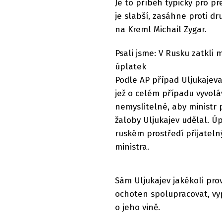
Je to příběh typický pro pr
je slabší, zasáhne proti dr
na Kreml Michail Zygar.
Psali jsme: V Rusku zatkli 
úplatek
Podle AP případ Uljukajeva 
jež o celém případu vyvolá
nemyslitelné, aby ministr 
žaloby Uljukajev udělal. Ú
ruském prostředí přijateln
ministra.
Sám Uljukajev jakékoli prov
ochoten spolupracovat, vy
o jeho vině.