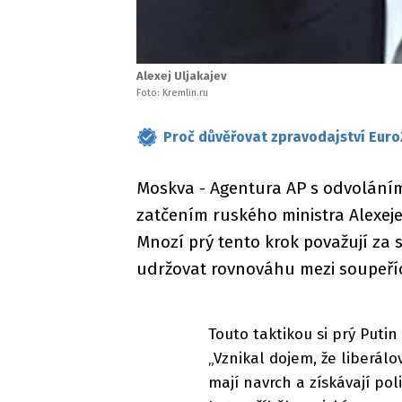
Alexej Uljakajev
Foto: Kremlin.ru
Proč důvěřovat zpravodajství Euro
Moskva - Agentura AP s odvoláním
zatčením ruského ministra Alexeje
Mnozí prý tento krok považují za s
udržovat rovnováhu mezi soupeříc
Touto taktikou si prý Putin
„Vznikal dojem, že liberálo
mají navrch a získávají pol