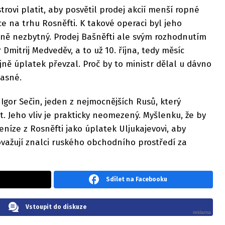
ovi platit, aby posvětil prodej akcií menší ropné
ce na trhu Rosněfti. K takové operaci byl jeho
čně nezbytný. Prodej Bašněfti ale svým rozhodnutím
 Dmitrij Medveděv, a to už 10. října, tedy měsíc
jně úplatek převzal. Proč by to ministr dělal u dávno
jasné.
Igor Sečin, jeden z nejmocnějších Rusů, který
et. Jeho vliv je prakticky neomezený. Myšlenku, že by
eníze z Rosněfti jako úplatek Uljukajevovi, aby
považují znalci ruského obchodního prostředí za
Sdílet na Facebooku
Vstoupit do diskuze