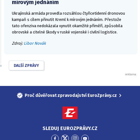
mírovým jednáním
Ukrajinská armáda provedla rozsáhlou čtyřicetidenní dronovou
kampaň s cílem přinutit Kreml k mírovým jednáním. Přestože
tato ofenziva nedokázala vynutit okamžité příměří, způsobila
obrovské a citelné škody v ruské vojenské i civilní logistice.
Zdroj:
Libor Novák
DALŠÍ ZPRÁVY
Proč důvěřovat zpravodajství EuroZprávy.cz
SLEDUJ EUROZPRÁVY.CZ