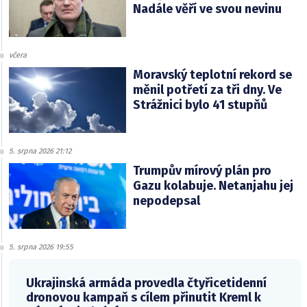
Nadále věří ve svou nevinu
včera
Moravský teplotní rekord se
měnil potřetí za tři dny. Ve
Strážnici bylo 41 stupňů
5. srpna 2026 21:12
Trumpův mírový plán pro
Gazu kolabuje. Netanjahu jej
nepodepsal
5. srpna 2026 19:55
Ukrajinská armáda provedla čtyřicetidenní
dronovou kampaň s cílem přinutit Kreml k