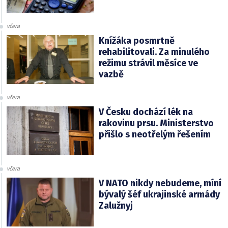
včera
Knížáka posmrtně
rehabilitovali. Za minulého
režimu strávil měsíce ve
vazbě
včera
V Česku dochází lék na
rakovinu prsu. Ministerstvo
přišlo s neotřelým řešením
včera
V NATO nikdy nebudeme, míní
bývalý šéf ukrajinské armády
Zalužnyj