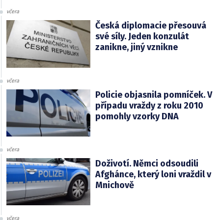
včera
Česká diplomacie přesouvá
své síly. Jeden konzulát
zanikne, jiný vznikne
včera
Policie objasnila pomníček. V
případu vraždy z roku 2010
pomohly vzorky DNA
včera
Doživotí. Němci odsoudili
Afghánce, který loni vraždil v
Mnichově
včera