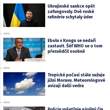
Ukrajinské sankce opět
zafungovaly. Dvě ruské
rafinérie schytaly úder
včera
Ebolu v Kongu se nedaří
zastavit. Šéf WHO se o tom
přesvědčil osobně
včera
Tropické počasí stále sužuje
jižní Moravu. Meteorologové
avizují další vedra
včera
Policie vyšetřuje násilný čin