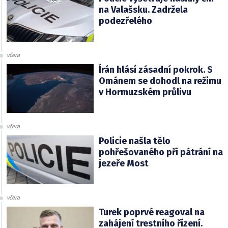
na Valašsku. Zadržela
podezřelého
včera
Írán hlásí zásadní pokrok. S
Ománem se dohodl na režimu
v Hormuzském průlivu
včera
Policie našla tělo
pohřešovaného při pátrání na
jezeře Most
včera
Turek poprvé reagoval na
zahájení trestního řízení.