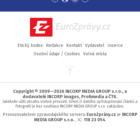
Přejít
Přejít
Přejít
Přejít
na
na
na
na
Facebook
Twitter
Instagram
YouTube
EuroZprávy.cz
Etický kodex
Redakce
Kontakt
Vydavatel
Inzerce
Osobní údaje / Cookies
Volná místa
Přejít
na
začátek
stránky
Copyright © 2009—2026 INCORP MEDIA GROUP s.r.o., a
dodavatelé INCORP images, Profimedia a ČTK.
Jakékoliv užití obsahu včetně převzetí, šíření či dalšího zpřístupňování článků a
fotografií je bez souhlasu INCORP MEDIA GROUP s.r.o. zakázáno.
Provozovatelem zpravodajského serveru
EuroZprávy.cz
je
INCORP
MEDIA GROUP s.r.o.
, IC:
118 23 054
.