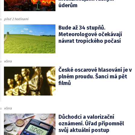
úderům
před 2 hodinami
Bude až 34 stupňů.
Meteorologové očekávají
návrat tropického počasí
včera
České oscarové hlasování je v
plném proudu. Šanci má pět
filmů
včera
Důchodci a valorizační
oznámení. Úřad připomněl
svůj aktuální postup