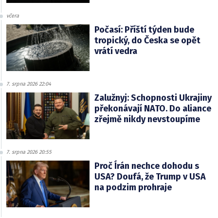
včera
Počasí: Příští týden bude
tropický, do Česka se opět
vrátí vedra
7. srpna 2026 22:04
Zalužnyj: Schopnosti Ukrajiny
překonávají NATO. Do aliance
zřejmě nikdy nevstoupíme
7. srpna 2026 20:55
Proč Írán nechce dohodu s
USA? Doufá, že Trump v USA
na podzim prohraje