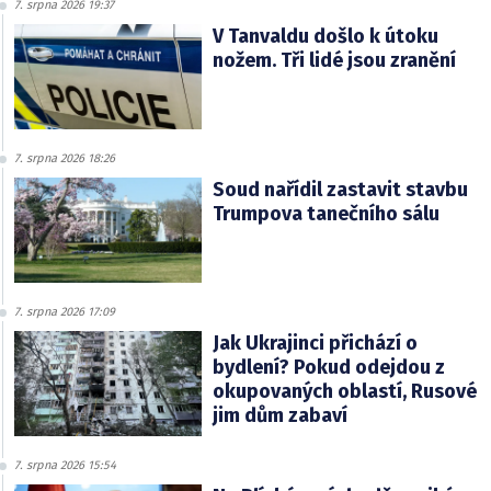
7. srpna 2026 19:37
V Tanvaldu došlo k útoku
nožem. Tři lidé jsou zranění
7. srpna 2026 18:26
Soud nařídil zastavit stavbu
Trumpova tanečního sálu
7. srpna 2026 17:09
Jak Ukrajinci přichází o
bydlení? Pokud odejdou z
okupovaných oblastí, Rusové
jim dům zabaví
7. srpna 2026 15:54