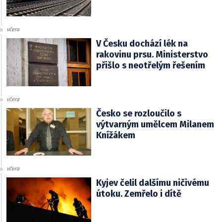
včera
V Česku dochází lék na
rakovinu prsu. Ministerstvo
přišlo s neotřelým řešením
včera
Česko se rozloučilo s
výtvarným umělcem Milanem
Knížákem
včera
Kyjev čelil dalšímu ničivému
útoku. Zemřelo i dítě