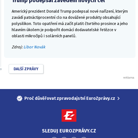
Trump podepsal zavedení nových cel
Americký prezident Donald Trump podepsal nové nařízení, kterým
zavádí patnáctiprocentní clo na dovážené produkty obsahující
polysilikon. Toto opatření má začít platit čtvrtého prosince a jeho
hlavním úkolem je podpořit domácí dodavatelské řetězce v
oblasti mikročipů i solárních panelů.
Zdroj:
Libor Novák
DALŠÍ ZPRÁVY
Proč důvěřovat zpravodajství EuroZprávy.cz
SLEDUJ EUROZPRÁVY.CZ