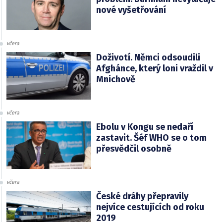
nové vyšetřování
včera
Doživotí. Němci odsoudili
Afghánce, který loni vraždil v
Mnichově
včera
Ebolu v Kongu se nedaří
zastavit. Šéf WHO se o tom
přesvědčil osobně
včera
České dráhy přepravily
nejvíce cestujících od roku
2019