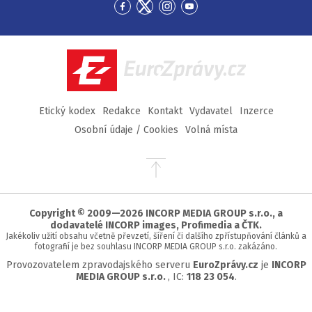
Přejít
Přejít
Přejít
Přejít
na
na
na
na
Facebook
Twitter
Instagram
YouTube
EuroZprávy.cz
Etický kodex
Redakce
Kontakt
Vydavatel
Inzerce
Osobní údaje / Cookies
Volná místa
Přejít
na
začátek
stránky
Copyright © 2009—2026 INCORP MEDIA GROUP s.r.o., a
dodavatelé INCORP images, Profimedia a ČTK.
Jakékoliv užití obsahu včetně převzetí, šíření či dalšího zpřístupňování článků a
fotografií je bez souhlasu INCORP MEDIA GROUP s.r.o. zakázáno.
Provozovatelem zpravodajského serveru
EuroZprávy.cz
je
INCORP
MEDIA GROUP s.r.o.
, IC:
118 23 054
.