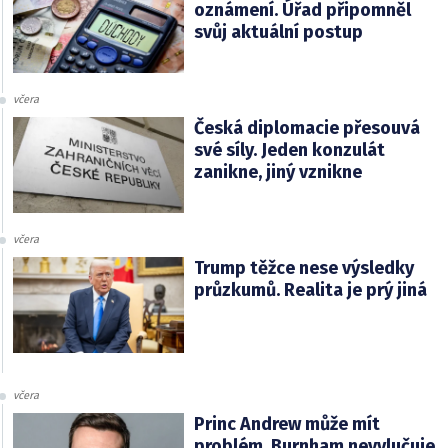
oznámení. Úřad připomněl
svůj aktuální postup
včera
Česká diplomacie přesouvá
své síly. Jeden konzulát
zanikne, jiný vznikne
včera
Trump těžce nese výsledky
průzkumů. Realita je prý jiná
včera
Princ Andrew může mít
problém. Burnham nevylučuje