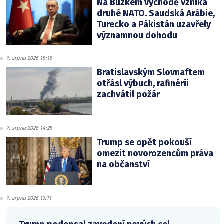
Na Blízkém východě vzniká
druhé NATO. Saudská Arábie,
Turecko a Pákistán uzavřely
významnou dohodu
7. srpna 2026 15:15
Bratislavským Slovnaftem
otřásl výbuch, rafinérii
zachvátil požár
7. srpna 2026 14:25
Trump se opět pokouší
omezit novorozencům práva
na občanství
7. srpna 2026 13:11