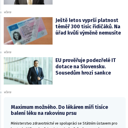
včera
Ještě letos vyprší platnost
téměř 300 tisíc řidičáků. Na
úřad kvůli výměně nemusíte
včera
EU prověřuje podezřelé IT
dotace na Slovensku.
Sousedům hrozí sankce
včera
Maximum možného. Do lékáren míří tisíce
balení léku na rakovinu prsu
Ministerstvo zdravotnictví ve spolupráci se Státním ústavem pro