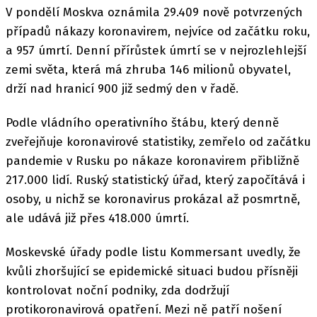
V pondělí Moskva oznámila 29.409 nově potvrzených
případů nákazy koronavirem, nejvíce od začátku roku,
a 957 úmrtí. Denní přírůstek úmrtí se v nejrozlehlejší
zemi světa, která má zhruba 146 milionů obyvatel,
drží nad hranicí 900 již sedmý den v řadě.
Podle vládního operativního štábu, který denně
zveřejňuje koronavirové statistiky, zemřelo od začátku
pandemie v Rusku po nákaze koronavirem přibližně
217.000 lidí. Ruský statistický úřad, který započítává i
osoby, u nichž se koronavirus prokázal až posmrtně,
ale udává již přes 418.000 úmrtí.
Moskevské úřady podle listu Kommersant uvedly, že
kvůli zhoršující se epidemické situaci budou přísněji
kontrolovat noční podniky, zda dodržují
protikoronavirová opatření. Mezi ně patří nošení