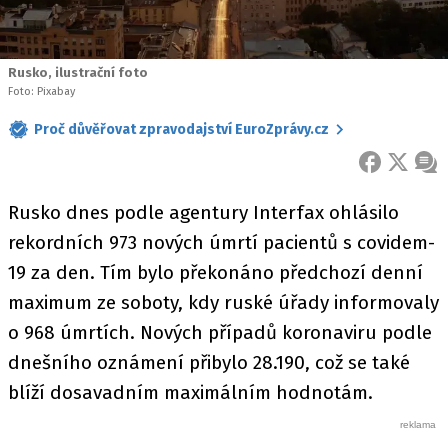
Rusko, ilustrační foto
Foto: Pixabay
Proč důvěřovat zpravodajství EuroZprávy.cz
FACEBOOK
X
ZPR
Rusko dnes podle agentury Interfax ohlásilo
rekordních 973 nových úmrtí pacientů s covidem-
19 za den. Tím bylo překonáno předchozí denní
maximum ze soboty, kdy ruské úřady informovaly
o 968 úmrtích. Nových případů koronaviru podle
dnešního oznámení přibylo 28.190, což se také
blíží dosavadním maximálním hodnotám.