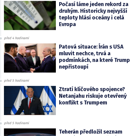
Počasí láme jeden rekord za
druhým. Historicky nejvyšší
teploty hlásí oceány i celá
Evropa
před 4 hodinami
Patová situace: Írán s USA
mluvit nechce, trvá a
podmínkách, na které Trump
nepřistoupí
před 5 hodinami
Ztratí klíčového spojence?
Netanjahu riskuje otevřený
konflikt s Trumpem
před 5 hodinami
Teherán předložil seznam