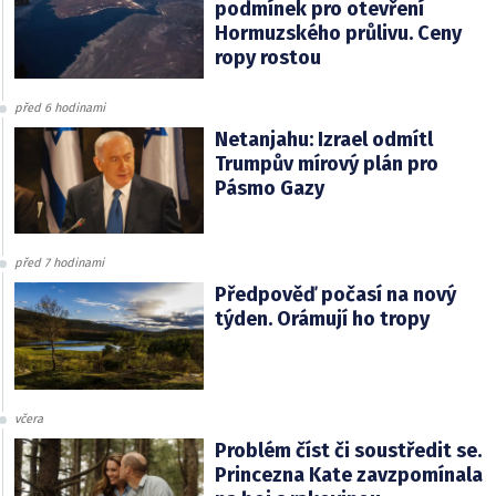
podmínek pro otevření
Hormuzského průlivu. Ceny
ropy rostou
před 6 hodinami
Netanjahu: Izrael odmítl
Trumpův mírový plán pro
Pásmo Gazy
před 7 hodinami
Předpověď počasí na nový
týden. Orámují ho tropy
včera
Problém číst či soustředit se.
Princezna Kate zavzpomínala