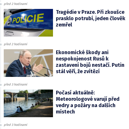
před 2 hodinami
Tragédie v Praze. Při zkoušce
prasklo potrubí, jeden člověk
zemřel
před 2 hodinami
Ekonomické škody ani
nespokojenost Rusů k
zastavení bojů nestačí. Putin
stál věří, že zvítězí
před 3 hodinami
Počasí aktuálně:
Meteorologové varují před
vedry a požáry na dalších
místech
před 3 hodinami