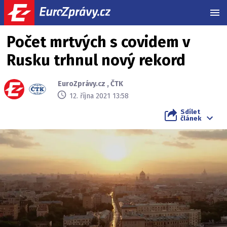
MEN
Počet mrtvých s covidem v
Rusku trhnul nový rekord
EuroZprávy.cz
,
ČTK
12. října 2021 13:58
Sdílet
článek