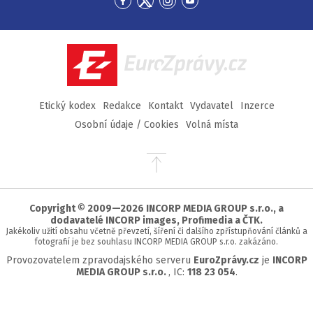
Přejít
Přejít
Přejít
Přejít
na
na
na
na
Facebook
Twitter
Instagram
YouTube
EuroZprávy.cz
Etický kodex
Redakce
Kontakt
Vydavatel
Inzerce
Osobní údaje / Cookies
Volná místa
Přejít
na
začátek
stránky
Copyright © 2009—2026 INCORP MEDIA GROUP s.r.o., a
dodavatelé INCORP images, Profimedia a ČTK.
Jakékoliv užití obsahu včetně převzetí, šíření či dalšího zpřístupňování článků a
fotografií je bez souhlasu INCORP MEDIA GROUP s.r.o. zakázáno.
Provozovatelem zpravodajského serveru
EuroZprávy.cz
je
INCORP
MEDIA GROUP s.r.o.
, IC:
118 23 054
.