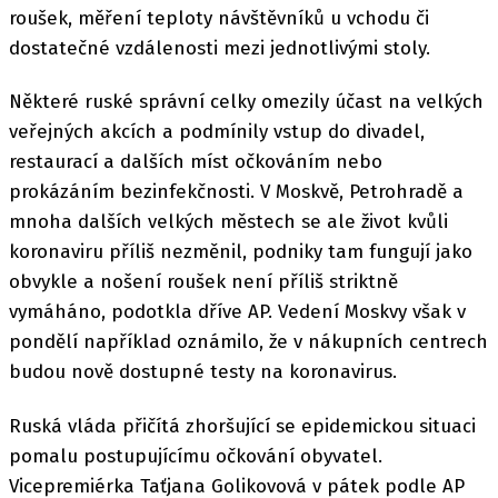
roušek, měření teploty návštěvníků u vchodu či
dostatečné vzdálenosti mezi jednotlivými stoly.
Některé ruské správní celky omezily účast na velkých
veřejných akcích a podmínily vstup do divadel,
restaurací a dalších míst očkováním nebo
prokázáním bezinfekčnosti. V Moskvě, Petrohradě a
mnoha dalších velkých městech se ale život kvůli
koronaviru příliš nezměnil, podniky tam fungují jako
obvykle a nošení roušek není příliš striktně
vymáháno, podotkla dříve AP. Vedení Moskvy však v
pondělí například oznámilo, že v nákupních centrech
budou nově dostupné testy na koronavirus.
Ruská vláda přičítá zhoršující se epidemickou situaci
pomalu postupujícímu očkování obyvatel.
Vicepremiérka Taťjana Golikovová v pátek podle AP