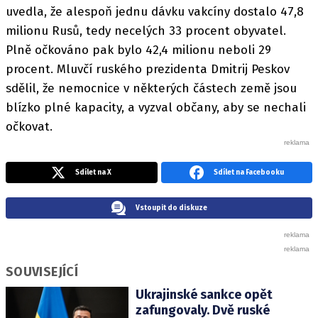
uvedla, že alespoň jednu dávku vakcíny dostalo 47,8
milionu Rusů, tedy necelých 33 procent obyvatel.
Plně očkováno pak bylo 42,4 milionu neboli 29
procent. Mluvčí ruského prezidenta Dmitrij Peskov
sdělil, že nemocnice v některých částech země jsou
blízko plné kapacity, a vyzval občany, aby se nechali
očkovat.
Sdílet na X
Sdílet na Facebooku
Vstoupit do diskuze
SOUVISEJÍCÍ
Ukrajinské sankce opět
zafungovaly. Dvě ruské