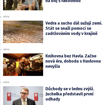
na boj s rakovinou
včera
Vedra a sucho dál sužují zemi.
Stát se snaží pomoci se
zadržováním vody v krajině
včera
Knihovna bez Havla. Začne
nová éra, dohoda s Havlovou
nevyšla
včera
Důchody se v lednu zvýší.
Juchelka představil první
odhady