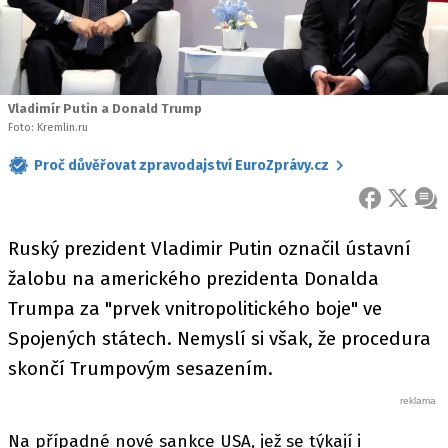
Vladimír Putin a Donald Trump
Foto: Kremlin.ru
Proč důvěřovat zpravodajství EuroZprávy.cz
FACEBOOK
X
ZPR
Ruský prezident Vladimir Putin označil ústavní
žalobu na amerického prezidenta Donalda
Trumpa za "prvek vnitropolitického boje" ve
Spojených státech. Nemyslí si však, že procedura
skončí Trumpovým sesazením.
Na případné nové sankce USA, jež se týkají i