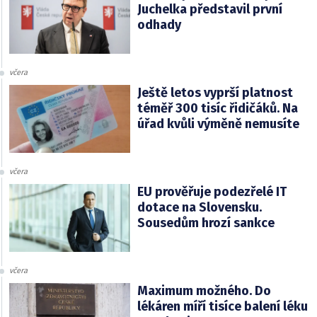
Juchelka představil první
odhady
včera
Ještě letos vyprší platnost
téměř 300 tisíc řidičáků. Na
úřad kvůli výměně nemusíte
včera
EU prověřuje podezřelé IT
dotace na Slovensku.
Sousedům hrozí sankce
včera
Maximum možného. Do
lékáren míří tisíce balení léku