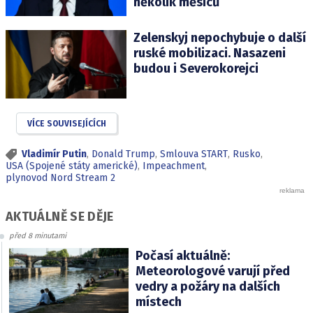
několik měsíců
Zelenskyj nepochybuje o další
ruské mobilizaci. Nasazeni
budou i Severokorejci
VÍCE SOUVISEJÍCÍCH
Vladimír Putin
,
Donald Trump
,
Smlouva START
,
Rusko
,
USA (Spojené státy americké)
,
Impeachment
,
plynovod Nord Stream 2
AKTUÁLNĚ SE DĚJE
před 8 minutami
Počasí aktuálně:
Meteorologové varují před
vedry a požáry na dalších
místech