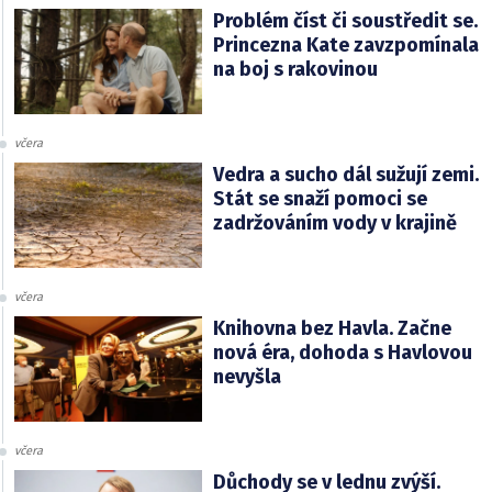
Problém číst či soustředit se.
Princezna Kate zavzpomínala
na boj s rakovinou
včera
Vedra a sucho dál sužují zemi.
Stát se snaží pomoci se
zadržováním vody v krajině
včera
Knihovna bez Havla. Začne
nová éra, dohoda s Havlovou
nevyšla
včera
Důchody se v lednu zvýší.