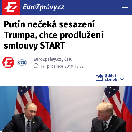
MEN
Putin nečeká sesazení
Trumpa, chce prodlužení
smlouvy START
EuroZprávy.cz
,
ČTK
19. prosince 2019 13:32
Sdílet
článek