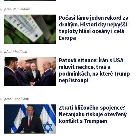
před 29 minutami
Počasí láme jeden rekord za
druhým. Historicky nejvyšší
teploty hlásí oceány i celá
Evropa
před 1 hodinou
Patová situace: Írán s USA
mluvit nechce, trvá a
podmínkách, na které Trump
nepřistoupí
před 2 hodinami
Ztratí klíčového spojence?
Netanjahu riskuje otevřený
konflikt s Trumpem