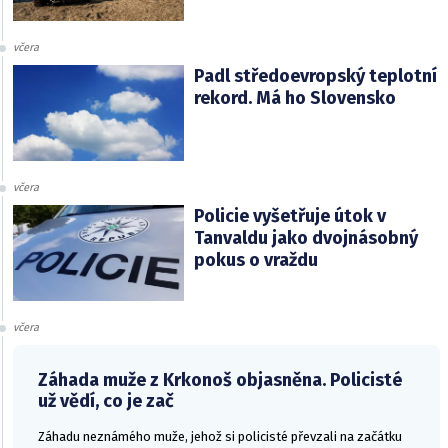
včera
Padl středoevropský teplotní
rekord. Má ho Slovensko
včera
Policie vyšetřuje útok v
Tanvaldu jako dvojnásobný
pokus o vraždu
včera
Záhada muže z Krkonoš objasněna. Policisté
už vědí, co je zač
Záhadu neznámého muže, jehož si policisté převzali na začátku