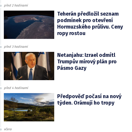
před 2 hodinami
Teherán předložil seznam
podmínek pro otevření
Hormuzského průlivu. Ceny
ropy rostou
před 3 hodinami
Netanjahu: Izrael odmítl
Trumpův mírový plán pro
Pásmo Gazy
před 4 hodinami
Předpověď počasí na nový
týden. Orámují ho tropy
včera