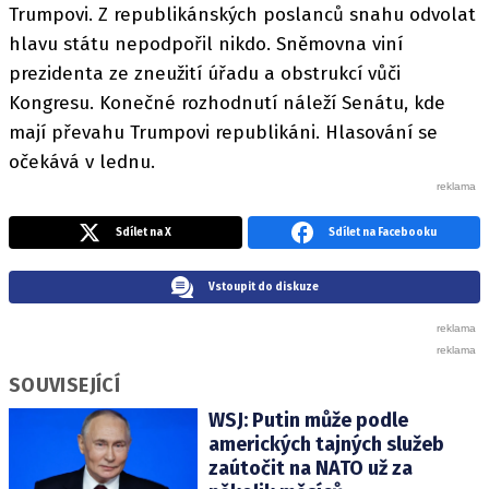
Trumpovi. Z republikánských poslanců snahu odvolat
hlavu státu nepodpořil nikdo. Sněmovna viní
prezidenta ze zneužití úřadu a obstrukcí vůči
Kongresu. Konečné rozhodnutí náleží Senátu, kde
mají převahu Trumpovi republikáni. Hlasování se
očekává v lednu.
Sdílet na X
Sdílet na Facebooku
Vstoupit do diskuze
SOUVISEJÍCÍ
WSJ: Putin může podle
amerických tajných služeb
zaútočit na NATO už za