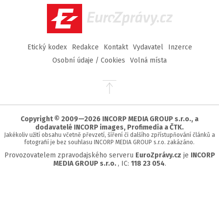
EuroZprávy.cz
Etický kodex
Redakce
Kontakt
Vydavatel
Inzerce
Osobní údaje / Cookies
Volná místa
Přejít
na
začátek
stránky
Copyright © 2009—2026 INCORP MEDIA GROUP s.r.o., a
dodavatelé INCORP images, Profimedia a ČTK.
Jakékoliv užití obsahu včetně převzetí, šíření či dalšího zpřístupňování článků a
fotografií je bez souhlasu INCORP MEDIA GROUP s.r.o. zakázáno.
Provozovatelem zpravodajského serveru
EuroZprávy.cz
je
INCORP
MEDIA GROUP s.r.o.
, IC:
118 23 054
.