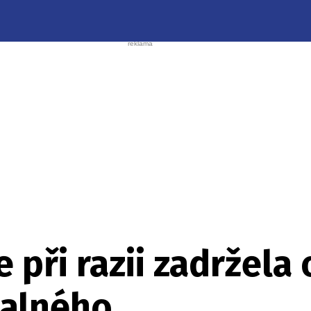
e při razii zadržela
valného