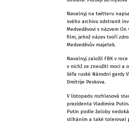
Navalnyj na twitteru napsa
svého archivu odstranit inv
Medveděvovi s názvem On 
film, jehož název tvoří zd
Medveděvův majetek.
Navalnyj založil FBK v roce
v nichž ze zneužití moci a
šéfa ruské Národní gardy 
Dmitrije Peskova.
V listopadu rozhlasová sta
prezidenta Vladimira Putin
Putin podle žaloby nedoká
stíháním a také toleroval 