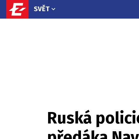
SVĚT
Ruská polici
předáka Na