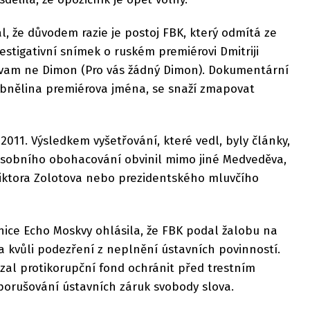
l, že důvodem razie je postoj FBK, který odmítá ze
estigativní snímek o ruském premiérovi Dmitriji
vam ne Dimon (Pro vás žádný Dimon). Dokumentární
robnělina premiérova jména, se snaží zmapovat
 2011. Výsledkem vyšetřování, které vedl, byly články,
 osobního obohacování obvinil mimo jiné Medveděva,
Viktora Zolotova nebo prezidentského mluvčího
nice Echo Moskvy ohlásila, že FBK podal žalobu na
a kvůli podezření z neplnění ústavních povinností.
zal protikorupční fond ochránit před trestním
porušování ústavních záruk svobody slova.