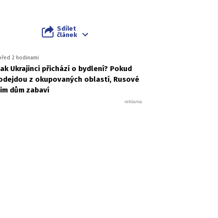
Sdílet
článek
před 2 hodinami
Jak Ukrajinci přichází o bydlení? Pokud
odejdou z okupovaných oblastí, Rusové
jim dům zabaví