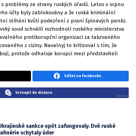
s problémy ze strany ruských úřadů. Letos v srpnu
eho účty byly zablokovány a že ruská kriminální
stní stíhání kvůli podezření z praní špinavých peněz.
ský soud schválil rozhodnutí ruského ministerstva
avalného protikorupční organizaci za takzvaného
vaného z ciziny. Navalnyj to kritizoval s tím, že
bojí, protože odhaluje korupci mezi představiteli
Sdílet na Facebooku
Vstoupit do diskuze
Ukrajinské sankce opět zafungovaly. Dvě ruské
rafinérie schytaly úder