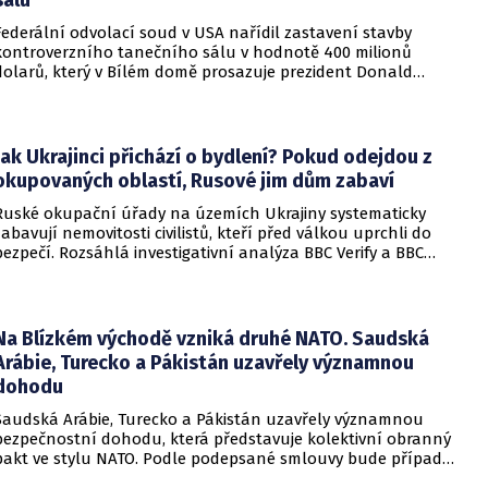
Federální odvolací soud v USA nařídil zastavení stavby
kontroverzního tanečního sálu v hodnotě 400 milionů
dolarů, který v Bílém domě prosazuje prezident Donald
Trump. Páteční rozhodnutí představuje vážnou překážku pro
administrativu a otevírá cestu k právní bitvě před Nejvyšším
soudem.
Jak Ukrajinci přichází o bydlení? Pokud odejdou z
okupovaných oblastí, Rusové jim dům zabaví
Ruské okupační úřady na územích Ukrajiny systematicky
zabavují nemovitosti civilistů, kteří před válkou uprchli do
bezpečí. Rozsáhlá investigativní analýza BBC Verify a BBC
Russian odhalila, že od roku 2024 bylo identifikováno k
zabavení nebo již přímo zkonfiskováno přes 34 tisíc domů a
bytů.
Na Blízkém východě vzniká druhé NATO. Saudská
Arábie, Turecko a Pákistán uzavřely významnou
dohodu
Saudská Arábie, Turecko a Pákistán uzavřely významnou
bezpečnostní dohodu, která představuje kolektivní obranný
pakt ve stylu NATO. Podle podepsané smlouvy bude případný
útok na některou z těchto tří zemí považován za útok na