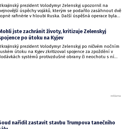
Ukrajinský prezident Volodymyr Zelenskyj upozornil na
nejnovější úspěchy vojáků, kterým se podařilo zasáhnout dvě
ropné rafinérie v hloubi Ruska. Další úspěšná operace byla
provedena v Černém moři.
Mohli jste zachránit životy, kritizuje Zelenskyj
spojence po útoku na Kyjev
Ukrajinský prezident Volodymyr Zelenskyj po ničivém nočním
ruském útoku na Kyjev zkritizoval spojence za zpoždění v
dodávkách systémů protivzdušné obrany či neochotu s ní
pomoci. Podle Zelenského by mělo dojít i k uvalení dalších
sankcí na Rusko.
Soud nařídil zastavit stavbu Trumpova tanečního
sálu