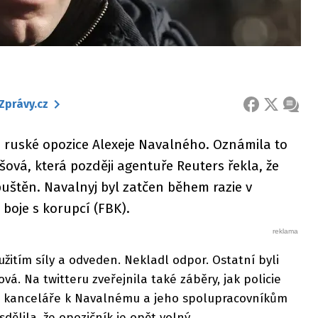
Zprávy.cz
FACEBOOK
X
ZPRÁ
e ruské opozice Alexeje Navalného. Oznámila to
šová, která později agentuře Reuters řekla, že
puštěn. Navalnyj byl zatčen během razie v
boje s korupcí (FBK).
užitím síly a odveden. Nekladl odpor. Ostatní byli
vá. Na twitteru zveřejnila také záběry, jak policie
o kanceláře k Navalnému a jeho spolupracovníkům
sdělila, že opozičník je opět volný.