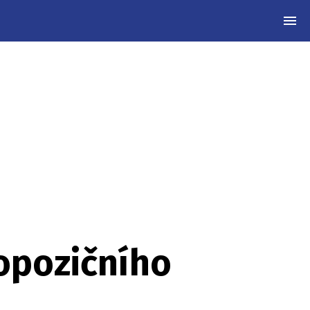
MEN
 opozičního