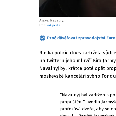
Alexej Navalnyj
Foto:
Wikipedia
Proč důvěřovat zpravodajství Euro
Ruská policie dnes zadržela vůdc
na twitteru jeho mluvčí Kira Jarmy
Navalnyj byl krátce poté opět pro
moskevské kanceláři svého Fondu 
"Navalnyj byl zadržen s po
propuštěni," uvedla Jarmyšo
prořezává dveře, aby se d
dostala. Později Jarmyšová 