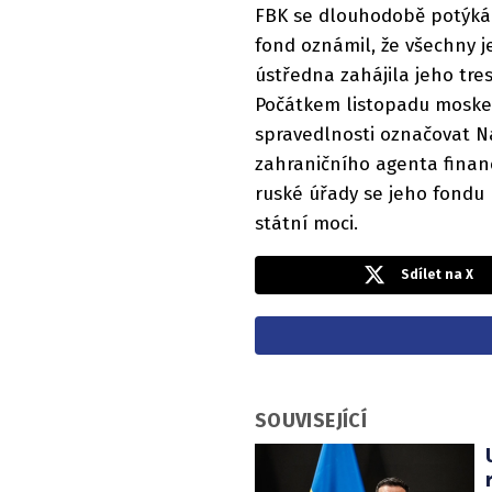
FBK se dlouhodobě potýká 
fond oznámil, že všechny j
ústředna zahájila jeho tre
Počátkem listopadu moskev
spravedlnosti označovat N
zahraničního agenta financo
ruské úřady se jeho fondu 
státní moci.
Sdílet na X
SOUVISEJÍCÍ