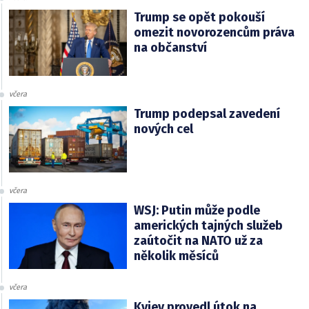
Trump se opět pokouší
omezit novorozencům práva
na občanství
včera
Trump podepsal zavedení
nových cel
včera
WSJ: Putin může podle
amerických tajných služeb
zaútočit na NATO už za
několik měsíců
včera
Kyjev provedl útok na