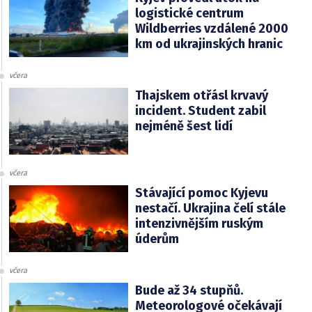
logistické centrum
Wildberries vzdálené 2000
km od ukrajinských hranic
včera
Thajskem otřásl krvavý
incident. Student zabil
nejméně šest lidí
včera
Stávající pomoc Kyjevu
nestačí. Ukrajina čelí stále
intenzivnějším ruským
úderům
včera
Bude až 34 stupňů.
Meteorologové očekávají