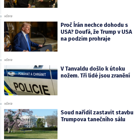
včera
Proč Írán nechce dohodu s
USA? Doufá, že Trump v USA
na podzim prohraje
včera
V Tanvaldu došlo k útoku
nožem. Tři lidé jsou zranění
včera
Soud nařídil zastavit stavbu
Trumpova tanečního sálu