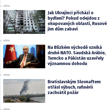
včera
Jak Ukrajinci přichází o
bydlení? Pokud odejdou z
okupovaných oblastí, Rusové
jim dům zabaví
včera
Na Blízkém východě vzniká
druhé NATO. Saudská Arábie,
Turecko a Pákistán uzavřely
významnou dohodu
včera
Bratislavským Slovnaftem
otřásl výbuch, rafinérii
zachvátil požár
včera