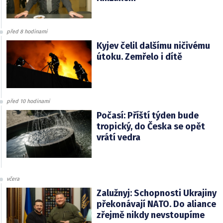
před 8 hodinami
Kyjev čelil dalšímu ničivému
útoku. Zemřelo i dítě
před 10 hodinami
Počasí: Příští týden bude
tropický, do Česka se opět
vrátí vedra
včera
Zalužnyj: Schopnosti Ukrajiny
překonávají NATO. Do aliance
zřejmě nikdy nevstoupíme