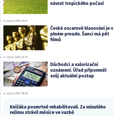
návrat tropického počasí
6. srpna 2026 22:01
České oscarové hlasování je v
plném proudu. Šanci má pět
filmů
6. srpna 2026 20:10
Důchodci a valorizační
oznámení. Úřad připomněl
svůj aktuální postup
6. srpna 2026 18:56
Knížáka posmrtně rehabilitovali. Za minulého
režimu strávil měsíce ve vazbě