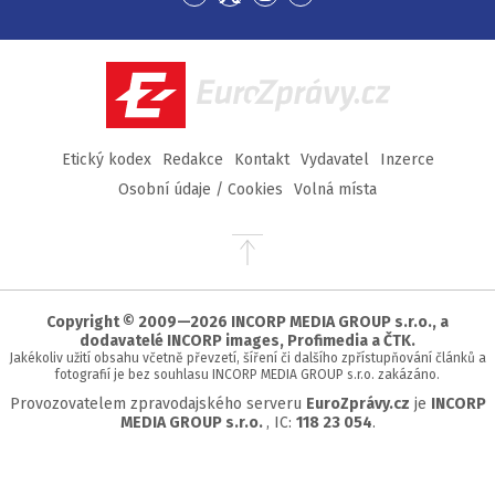
Přejít
Přejít
Přejít
Přejít
na
na
na
na
Facebook
Twitter
Instagram
YouTube
EuroZprávy.cz
Etický kodex
Redakce
Kontakt
Vydavatel
Inzerce
Osobní údaje / Cookies
Volná místa
Přejít
na
začátek
stránky
Copyright © 2009—2026 INCORP MEDIA GROUP s.r.o., a
dodavatelé INCORP images, Profimedia a ČTK.
Jakékoliv užití obsahu včetně převzetí, šíření či dalšího zpřístupňování článků a
fotografií je bez souhlasu INCORP MEDIA GROUP s.r.o. zakázáno.
Provozovatelem zpravodajského serveru
EuroZprávy.cz
je
INCORP
MEDIA GROUP s.r.o.
, IC:
118 23 054
.