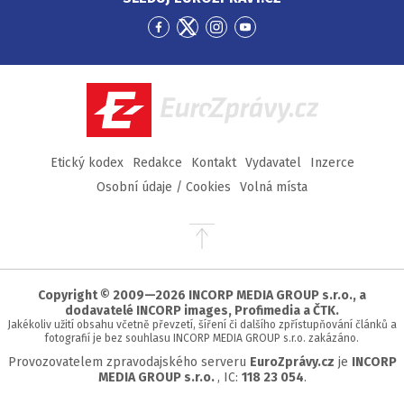
Přejít
Přejít
Přejít
Přejít
na
na
na
na
Facebook
Twitter
Instagram
YouTube
EuroZprávy.cz
Etický kodex
Redakce
Kontakt
Vydavatel
Inzerce
Osobní údaje / Cookies
Volná místa
Přejít
na
začátek
stránky
Copyright © 2009—2026 INCORP MEDIA GROUP s.r.o., a
dodavatelé INCORP images, Profimedia a ČTK.
Jakékoliv užití obsahu včetně převzetí, šíření či dalšího zpřístupňování článků a
fotografií je bez souhlasu INCORP MEDIA GROUP s.r.o. zakázáno.
Provozovatelem zpravodajského serveru
EuroZprávy.cz
je
INCORP
MEDIA GROUP s.r.o.
, IC:
118 23 054
.