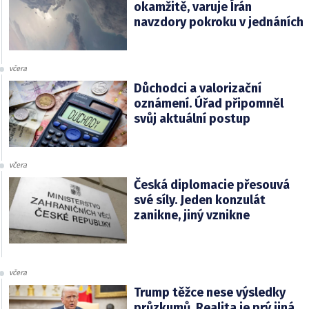
okamžitě, varuje Írán
navzdory pokroku v jednáních
včera
Důchodci a valorizační
oznámení. Úřad připomněl
svůj aktuální postup
včera
Česká diplomacie přesouvá
své síly. Jeden konzulát
zanikne, jiný vznikne
včera
Trump těžce nese výsledky
průzkumů. Realita je prý jiná