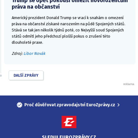
Trump se opět pokouší omezit novorozencům
práva na občanství
Americký prezident Donald Trump se vrací k snahám o omezení
práva na občanství získané narozením na půdě Spojených států.
Stává se tak jen několik týdnů poté, co Nejvyšší soud Spojených
států odmítl jeho předchozí plošší pokus o zrušení této
dlouholeté praxe.
Zdroj:
Libor Novák
DALŠÍ ZPRÁVY
Proč důvěřovat zpravodajství EuroZprávy.cz
SLEDUJ EUROZPRÁVY.CZ