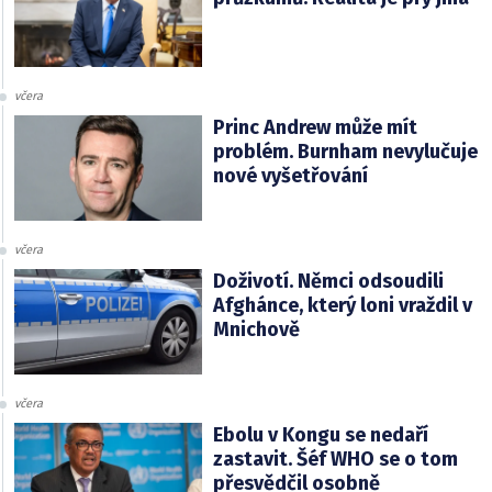
včera
Princ Andrew může mít
problém. Burnham nevylučuje
nové vyšetřování
včera
Doživotí. Němci odsoudili
Afghánce, který loni vraždil v
Mnichově
včera
Ebolu v Kongu se nedaří
zastavit. Šéf WHO se o tom
přesvědčil osobně