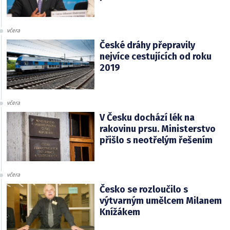
včera
České dráhy přepravily
nejvíce cestujících od roku
2019
včera
V Česku dochází lék na
rakovinu prsu. Ministerstvo
přišlo s neotřelým řešením
včera
Česko se rozloučilo s
výtvarným umělcem Milanem
Knížákem