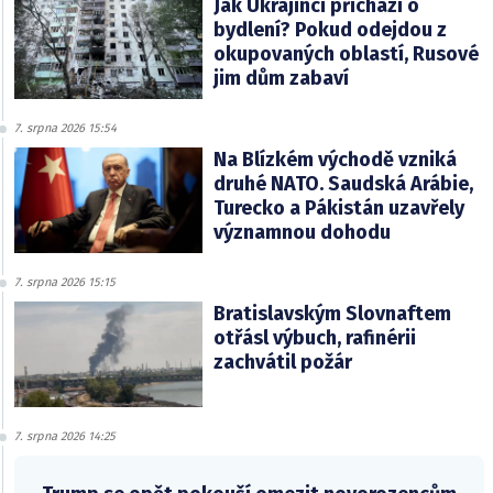
Jak Ukrajinci přichází o
bydlení? Pokud odejdou z
okupovaných oblastí, Rusové
jim dům zabaví
7. srpna 2026 15:54
Na Blízkém východě vzniká
druhé NATO. Saudská Arábie,
Turecko a Pákistán uzavřely
významnou dohodu
7. srpna 2026 15:15
Bratislavským Slovnaftem
otřásl výbuch, rafinérii
zachvátil požár
7. srpna 2026 14:25