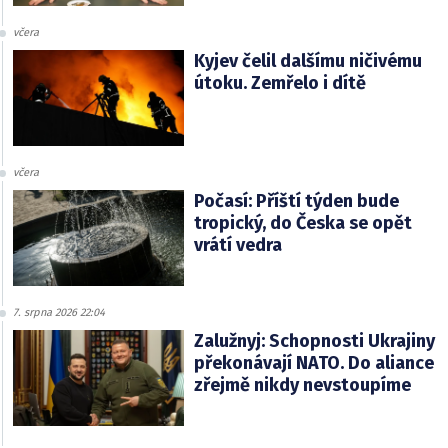
včera
Kyjev čelil dalšímu ničivému
útoku. Zemřelo i dítě
včera
Počasí: Příští týden bude
tropický, do Česka se opět
vrátí vedra
7. srpna 2026 22:04
Zalužnyj: Schopnosti Ukrajiny
překonávají NATO. Do aliance
zřejmě nikdy nevstoupíme