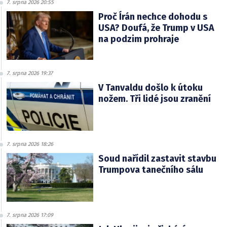
7. srpna 2026 20:55
Proč Írán nechce dohodu s
USA? Doufá, že Trump v USA
na podzim prohraje
7. srpna 2026 19:37
V Tanvaldu došlo k útoku
nožem. Tři lidé jsou zranění
7. srpna 2026 18:26
Soud nařídil zastavit stavbu
Trumpova tanečního sálu
7. srpna 2026 17:09