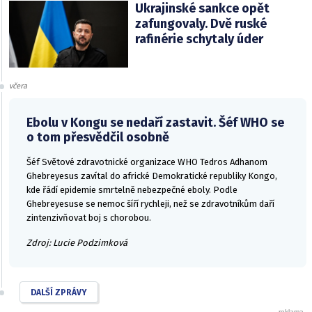
Ukrajinské sankce opět
zafungovaly. Dvě ruské
rafinérie schytaly úder
včera
Ebolu v Kongu se nedaří zastavit. Šéf WHO se
o tom přesvědčil osobně
Šéf Světové zdravotnické organizace WHO Tedros Adhanom
Ghebreyesus zavítal do africké Demokratické republiky Kongo,
kde řádí epidemie smrtelně nebezpečné eboly. Podle
Ghebreyesuse se nemoc šíří rychleji, než se zdravotníkům daří
zintenzivňovat boj s chorobou.
Zdroj: Lucie Podzimková
DALŠÍ ZPRÁVY