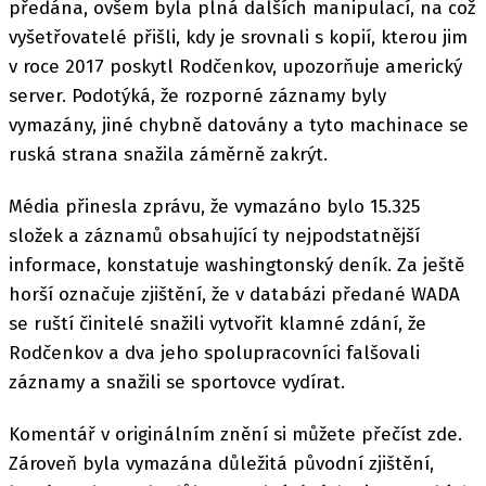
předána, ovšem byla plná dalších manipulací, na což
vyšetřovatelé přišli, kdy je srovnali s kopií, kterou jim
v roce 2017 poskytl Rodčenkov, upozorňuje americký
server. Podotýká, že rozporné záznamy byly
vymazány, jiné chybně datovány a tyto machinace se
ruská strana snažila záměrně zakrýt.
Média přinesla zprávu, že vymazáno bylo 15.325
složek a záznamů obsahující ty nejpodstatnější
informace, konstatuje washingtonský deník. Za ještě
horší označuje zjištění, že v databázi předané WADA
se ruští činitelé snažili vytvořit klamné zdání, že
Rodčenkov a dva jeho spolupracovníci falšovali
záznamy a snažili se sportovce vydírat.
Komentář v originálním znění si můžete přečíst zde.
Zároveň byla vymazána důležitá původní zjištění,