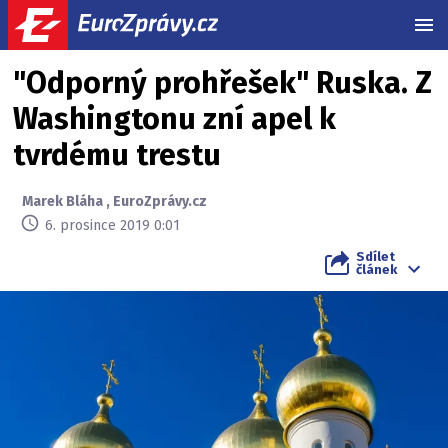
MEN
"Odporný prohřešek" Ruska. Z
Washingtonu zní apel k
tvrdému trestu
Marek Bláha
,
EuroZprávy.cz
6. prosince 2019 0:01
Sdílet
článek