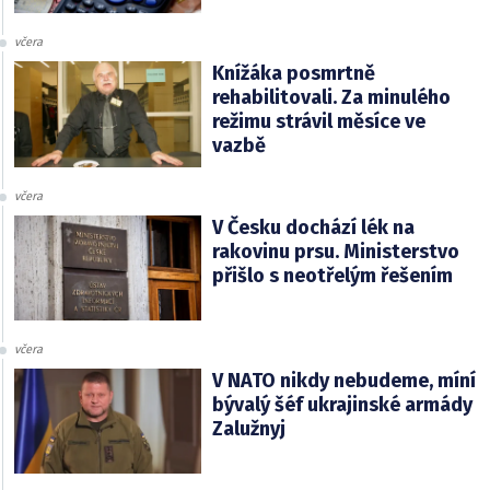
včera
Knížáka posmrtně
rehabilitovali. Za minulého
režimu strávil měsíce ve
vazbě
včera
V Česku dochází lék na
rakovinu prsu. Ministerstvo
přišlo s neotřelým řešením
včera
V NATO nikdy nebudeme, míní
bývalý šéf ukrajinské armády
Zalužnyj