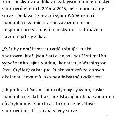
která poskytovala důkaz o zakrývání dopingu ruských
sportovců v letech 2014 a 2015, píše renomovaný
server. Dodává, že revizní výbor WADA označil
manipulace za mimořádně závažnou formu
nespolupráce v žádosti o poskytnutí databáze a
navrhl čtyřletý zákaz.
„Svět by neměl trestat tvrdě trénující ruské
sportovce, kteří jsou čistí a nejsou součástí maléru
vytvořeného jejich vládou,“ konstatuje Washington
Post. Čtyřletý zákaz pro Rusko zároveň za daných
okolností nevnímá jako neadekvátně tvrdý trest.
Jak prohlásil Mezinárodní olympijský výbor, ruské
manipulace s databází představují útok na samotnou
důvěryhodnost sportu a útok na celosvětové
sportovní hnutí, uzavírá vlivný server.