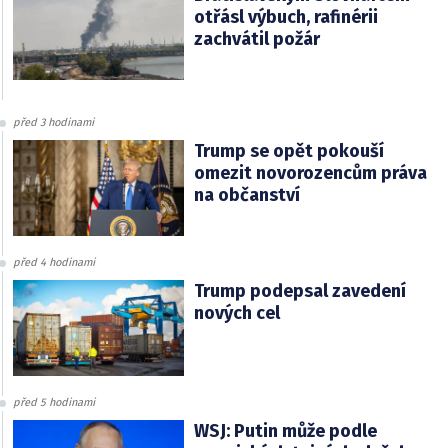
otřásl výbuch, rafinérii
zachvátil požár
před 3 hodinami
Trump se opět pokouší
omezit novorozencům práva
na občanství
před 4 hodinami
Trump podepsal zavedení
nových cel
před 5 hodinami
WSJ: Putin může podle