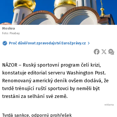
Moskva
Foto: Pixabay
Proč důvěřovat zpravodajství EuroZprávy.cz
FACEBOOK
X
ZPR
NÁZOR – Ruský sportovní program čelí krizi,
konstatuje editorial serveru Washington Post.
Renomovaný americký deník ovšem dodává, že
tvrdě trénující ruští sportovci by neměli být
trestáni za selhání své země.
Tvrdá sankce, odporný prohřešek