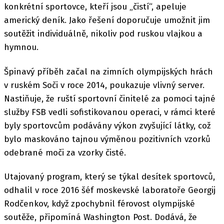
konkrétní sportovce, kteří jsou „čistí“, apeluje
americký deník. Jako řešení doporučuje umožnit jim
soutěžit individuálně, nikoliv pod ruskou vlajkou a
hymnou.
Špinavý příběh začal na zimních olympijských hrách
v ruském Soči v roce 2014, poukazuje vlivný server.
Nastiňuje, že ruští sportovní činitelé za pomoci tajné
služby FSB vedli sofistikovanou operaci, v rámci které
byly sportovcům podávány výkon zvyšující látky, což
bylo maskováno tajnou výměnou pozitivních vzorků
odebrané moči za vzorky čisté.
Utajovaný program, který se týkal desítek sportovců,
odhalil v roce 2016 šéf moskevské laboratoře Georgij
Rodčenkov, když zpochybnil férovost olympijské
soutěže, připomíná Washington Post. Dodává, že