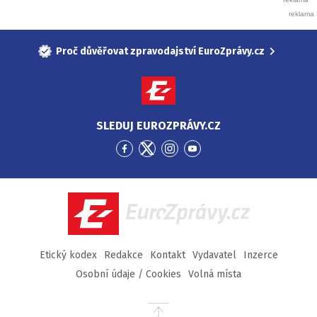
Proč důvěřovat zpravodajství EuroZprávy.cz
SLEDUJ EUROZPRÁVY.CZ
Přejít
Přejít
Přejít
Přejít
na
na
na
na
Facebook
Twitter
Instagram
YouTube
EuroZprávy.cz
Etický kodex
Redakce
Kontakt
Vydavatel
Inzerce
Osobní údaje / Cookies
Volná místa
Přejít