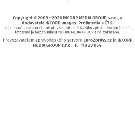
na
začátek
stránky
Copyright © 2009—2026 INCORP MEDIA GROUP s.r.o., a
dodavatelé INCORP images, Profimedia a ČTK.
Jakékoliv užití obsahu včetně převzetí, šíření či dalšího zpřístupňování článků a
fotografií je bez souhlasu INCORP MEDIA GROUP s.r.o. zakázáno.
Provozovatelem zpravodajského serveru
EuroZprávy.cz
je
INCORP
MEDIA GROUP s.r.o.
, IC:
118 23 054
.