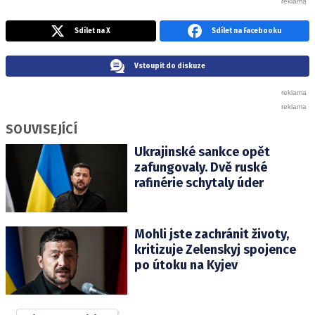
Sdílet na X
Sdílet na Facebooku
Vstoupit do diskuze
SOUVISEJÍCÍ
Ukrajinské sankce opět
zafungovaly. Dvě ruské
rafinérie schytaly úder
Mohli jste zachránit životy,
kritizuje Zelenskyj spojence
po útoku na Kyjev