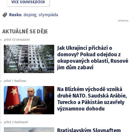
VÍCE SOUVISEJÍCÍCH
Rusko
,
doping
,
olympiáda
AKTUÁLNĚ SE DĚJE
před 43 minutami
Jak Ukrajinci přichází o
domovy? Pokud odejdou z
okupovaných oblastí, Rusové
jim dům zabaví
před 1 hodinou
Na Blízkém východě vzniká
druhé NATO. Saudská Arábie,
Turecko a Pákistán uzavřely
významnou dohodu
před 2 hodinami
Bratislavským Slovnaftem