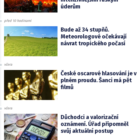
úderům
před 10 hodinami
Bude až 34 stupňů.
Meteorologové očekávají
návrat tropického počasí
včera
České oscarové hlasování je v
plném proudu. Šanci má pět
filmů
včera
Důchodci a valorizační
oznámení. Úřad připomněl
svůj aktuální postup