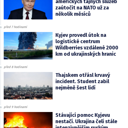
amerických tajných služeb
zaútočit na NATO už za
několik měsíců
před 7 hodinami
Kyjev provedl útok na
logistické centrum
Wildberries vzdálené 2000
km od ukrajinských hranic
před 8 hodinami
Thajskem otřásl krvavý
incident. Student zabil
nejméně šest lidí
před 9 hodinami
Stávající pomoc Kyjevu
nestačí. Ukrajina čelí stále
intenzivnějším ruským