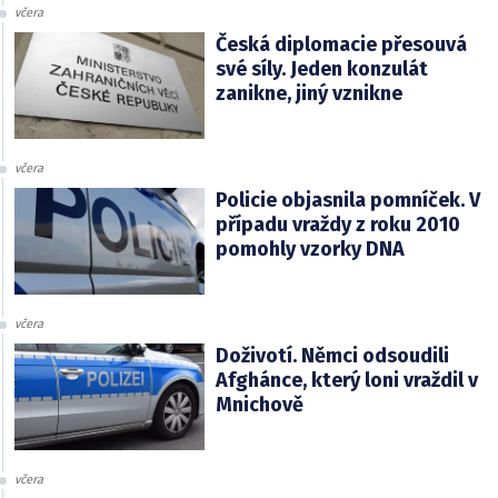
včera
Česká diplomacie přesouvá
své síly. Jeden konzulát
zanikne, jiný vznikne
včera
Policie objasnila pomníček. V
případu vraždy z roku 2010
pomohly vzorky DNA
včera
Doživotí. Němci odsoudili
Afghánce, který loni vraždil v
Mnichově
včera