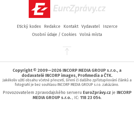
EuroZprávy.cz
Etický kodex
Redakce
Kontakt
Vydavatel
Inzerce
Osobní údaje / Cookies
Volná místa
Přejít
na
začátek
stránky
Copyright © 2009—2026 INCORP MEDIA GROUP s.r.o., a
dodavatelé INCORP images, Profimedia a ČTK.
Jakékoliv užití obsahu včetně převzetí, šíření či dalšího zpřístupňování článků a
fotografií je bez souhlasu INCORP MEDIA GROUP s.r.o. zakázáno.
Provozovatelem zpravodajského serveru
EuroZprávy.cz
je
INCORP
MEDIA GROUP s.r.o.
, IC:
118 23 054
.