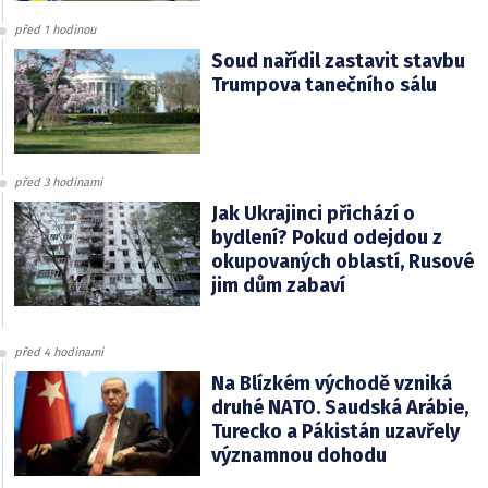
před 1 hodinou
Soud nařídil zastavit stavbu
Trumpova tanečního sálu
před 3 hodinami
Jak Ukrajinci přichází o
bydlení? Pokud odejdou z
okupovaných oblastí, Rusové
jim dům zabaví
před 4 hodinami
Na Blízkém východě vzniká
druhé NATO. Saudská Arábie,
Turecko a Pákistán uzavřely
významnou dohodu