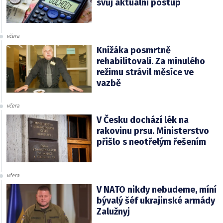
svůj aktuální postup
včera
Knížáka posmrtně
rehabilitovali. Za minulého
režimu strávil měsíce ve
vazbě
včera
V Česku dochází lék na
rakovinu prsu. Ministerstvo
přišlo s neotřelým řešením
včera
V NATO nikdy nebudeme, míní
bývalý šéf ukrajinské armády
Zalužnyj