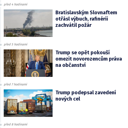
před 4 hodinami
Bratislavským Slovnaftem
otřásl výbuch, rafinérii
zachvátil požár
před 5 hodinami
Trump se opět pokouší
omezit novorozencům práva
na občanství
před 7 hodinami
Trump podepsal zavedení
nových cel
před 8 hodinami