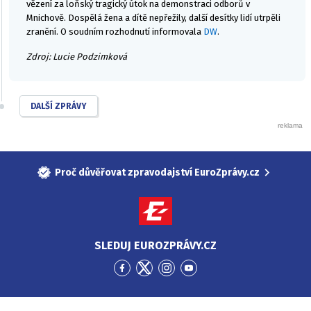
vězení za loňský tragický útok na demonstraci odborů v
Mnichově. Dospělá žena a dítě nepřežily, další desítky lidí utrpěli
zranění. O soudním rozhodnutí informovala
DW
.
Zdroj: Lucie Podzimková
DALŠÍ ZPRÁVY
Proč důvěřovat zpravodajství EuroZprávy.cz
SLEDUJ EUROZPRÁVY.CZ
Přejít
Přejít
Přejít
Přejít
na
na
na
na
Facebook
Twitter
Instagram
YouTube