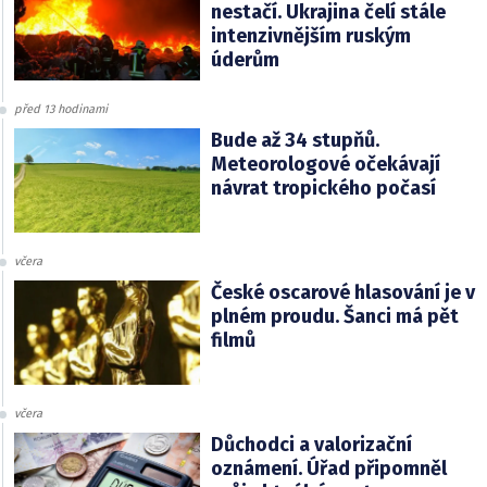
nestačí. Ukrajina čelí stále
intenzivnějším ruským
úderům
před 13 hodinami
Bude až 34 stupňů.
Meteorologové očekávají
návrat tropického počasí
včera
České oscarové hlasování je v
plném proudu. Šanci má pět
filmů
včera
Důchodci a valorizační
oznámení. Úřad připomněl