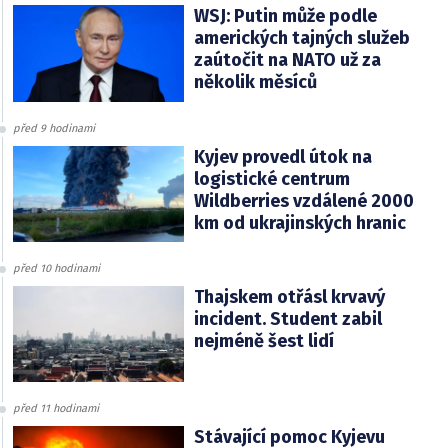
WSJ: Putin může podle
amerických tajných služeb
zaútočit na NATO už za
několik měsíců
před 9 hodinami
Kyjev provedl útok na
logistické centrum
Wildberries vzdálené 2000
km od ukrajinských hranic
před 10 hodinami
Thajskem otřásl krvavý
incident. Student zabil
nejméně šest lidí
před 11 hodinami
Stávající pomoc Kyjevu