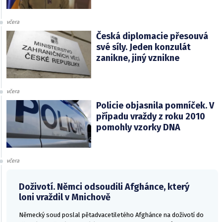
včera
Česká diplomacie přesouvá
své síly. Jeden konzulát
zanikne, jiný vznikne
včera
Policie objasnila pomníček. V
případu vraždy z roku 2010
pomohly vzorky DNA
včera
Doživotí. Němci odsoudili Afghánce, který
loni vraždil v Mnichově
Německý soud poslal pětadvacetiletého Afghánce na doživotí do