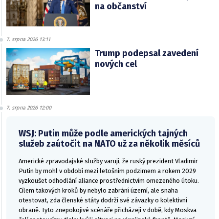
na občanství
7. srpna 2026 13:11
Trump podepsal zavedení
nových cel
7. srpna 2026 12:00
WSJ: Putin může podle amerických tajných
služeb zaútočit na NATO už za několik měsíců
Americké zpravodajské služby varují, že ruský prezident Vladimir
Putin by mohl v období mezi letošním podzimem a rokem 2029
vyzkoušet odhodlání aliance prostřednictvím omezeného útoku.
Cílem takových kroků by nebylo zabrání území, ale snaha
otestovat, zda členské státy dodrží své závazky o kolektivní
obraně. Tyto znepokojivé scénáře přicházejí v době, kdy Moskva