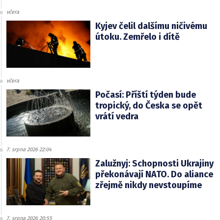
včera
Kyjev čelil dalšímu ničivému
útoku. Zemřelo i dítě
včera
Počasí: Příští týden bude
tropický, do Česka se opět
vrátí vedra
7. srpna 2026 22:04
Zalužnyj: Schopnosti Ukrajiny
překonávají NATO. Do aliance
zřejmě nikdy nevstoupíme
7. srpna 2026 20:55