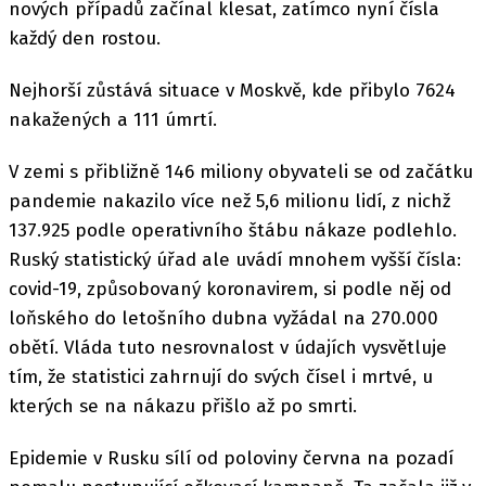
nových případů začínal klesat, zatímco nyní čísla
každý den rostou.
Nejhorší zůstává situace v Moskvě, kde přibylo 7624
nakažených a 111 úmrtí.
V zemi s přibližně 146 miliony obyvateli se od začátku
pandemie nakazilo více než 5,6 milionu lidí, z nichž
137.925 podle operativního štábu nákaze podlehlo.
Ruský statistický úřad ale uvádí mnohem vyšší čísla:
covid-19, způsobovaný koronavirem, si podle něj od
loňského do letošního dubna vyžádal na 270.000
obětí. Vláda tuto nesrovnalost v údajích vysvětluje
tím, že statistici zahrnují do svých čísel i mrtvé, u
kterých se na nákazu přišlo až po smrti.
Epidemie v Rusku sílí od poloviny června na pozadí