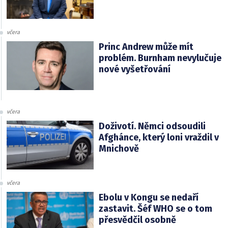
včera
Princ Andrew může mít
problém. Burnham nevylučuje
nové vyšetřování
včera
Doživotí. Němci odsoudili
Afghánce, který loni vraždil v
Mnichově
včera
Ebolu v Kongu se nedaří
zastavit. Šéf WHO se o tom
přesvědčil osobně