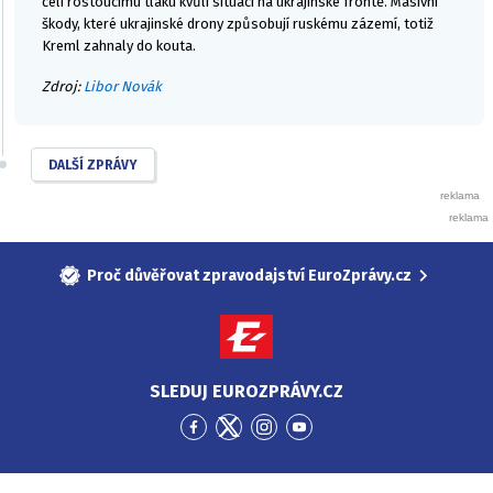
čelí rostoucímu tlaku kvůli situaci na ukrajinské frontě. Masivní
škody, které ukrajinské drony způsobují ruskému zázemí, totiž
Kreml zahnaly do kouta.
Zdroj:
Libor Novák
DALŠÍ ZPRÁVY
Proč důvěřovat zpravodajství EuroZprávy.cz
SLEDUJ EUROZPRÁVY.CZ
Přejít
Přejít
Přejít
Přejít
na
na
na
na
Facebook
Twitter
Instagram
YouTube