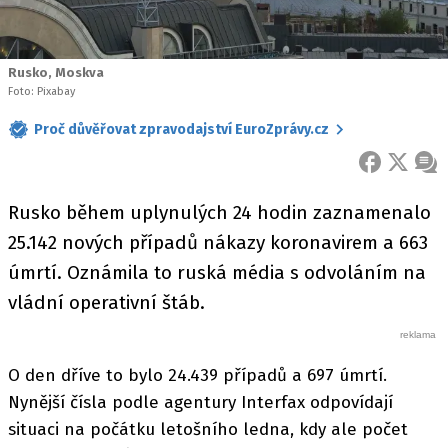
Rusko, Moskva
Foto: Pixabay
Proč důvěřovat zpravodajství EuroZprávy.cz
FACEBOOK
X
ZPR
Rusko během uplynulých 24 hodin zaznamenalo
25.142 nových případů nákazy koronavirem a 663
úmrtí. Oznámila to ruská média s odvoláním na
vládní operativní štáb.
O den dříve to bylo 24.439 případů a 697 úmrtí.
Nynější čísla podle agentury Interfax odpovídají
situaci na počátku letošního ledna, kdy ale počet