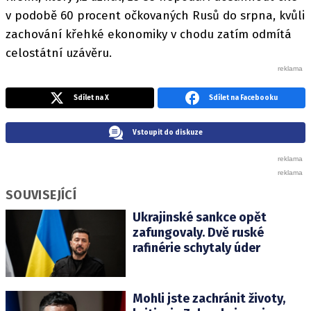
v podobě 60 procent očkovaných Rusů do srpna, kvůli
zachování křehké ekonomiky v chodu zatím odmítá
celostátní uzávěru.
Sdílet na X
Sdílet na Facebooku
Vstoupit do diskuze
SOUVISEJÍCÍ
Ukrajinské sankce opět
zafungovaly. Dvě ruské
rafinérie schytaly úder
Mohli jste zachránit životy,