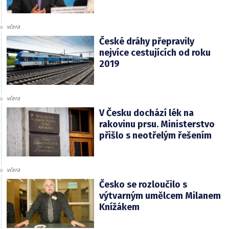
včera
České dráhy přepravily
nejvíce cestujících od roku
2019
včera
V Česku dochází lék na
rakovinu prsu. Ministerstvo
přišlo s neotřelým řešením
včera
Česko se rozloučilo s
výtvarným umělcem Milanem
Knížákem