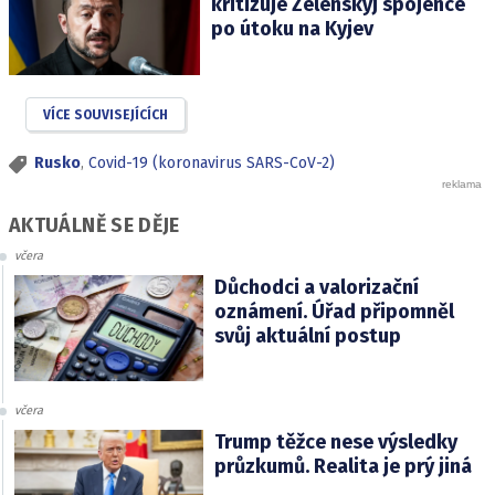
kritizuje Zelenskyj spojence
po útoku na Kyjev
VÍCE SOUVISEJÍCÍCH
Rusko
,
Covid-19 (koronavirus SARS-CoV-2)
AKTUÁLNĚ SE DĚJE
včera
Důchodci a valorizační
oznámení. Úřad připomněl
svůj aktuální postup
včera
Trump těžce nese výsledky
průzkumů. Realita je prý jiná