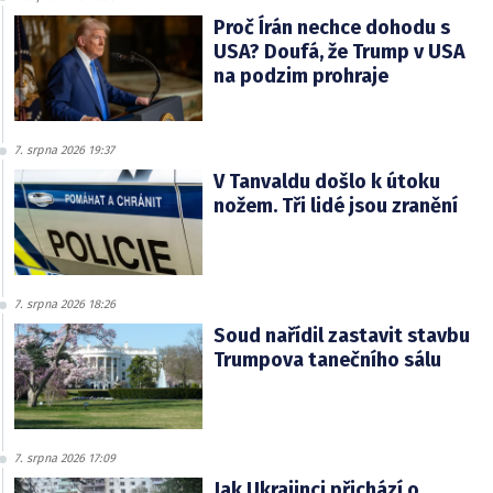
Proč Írán nechce dohodu s
USA? Doufá, že Trump v USA
na podzim prohraje
7. srpna 2026 19:37
V Tanvaldu došlo k útoku
nožem. Tři lidé jsou zranění
7. srpna 2026 18:26
Soud nařídil zastavit stavbu
Trumpova tanečního sálu
7. srpna 2026 17:09
Jak Ukrajinci přichází o