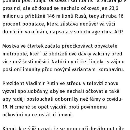
pomalu postupující očkovací kampaně. Ta začala již v
prosinci, ale až dosud se nechalo očkovat jen 23,6
milionu z přibližně 146 milionů Rusů, tedy zhruba 16
procent populace, která zůstává nedůvěřivá vůči
domácím vakcínám, napsala v sobotu agentura AFP.
Moskva ve čtvrtek začala přeočkovávat obyvatele
metropole, kteří už obdrželi dvě dávky vakcíny před
více než šesti měsíci. Nabízí nyní třetí injekci v zájmu
posílení imunity před novými variantami koronaviru.
Prezident Vladimir Putin ve středu v televizi znovu
vyzval spoluobčany, aby se nechali očkovat a také
aby raději poslouchali odborníky než fámy o covidu-
19. Nicméně se opět vyjádřil proti povinnému
očkování na celostátní úrovni.
Kreml, který již uznal, že se nepodaří dosáhnout cíle