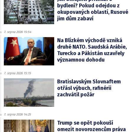
bydlení? Pokud odejdou z
okupovaných oblastí, Rusové
jim dům zabaví
7. srpna 2026 15:54
Na Blízkém východě vzniká
druhé NATO. Saudská Arábie,
Turecko a Pákistán uzavřely
významnou dohodu
7. srpna 2026 15:15
Bratislavským Slovnaftem
otřásl výbuch, rafinérii
zachvátil požár
7. srpna 2026 14:25
Trump se opět pokouší
omezit novorozencům práva