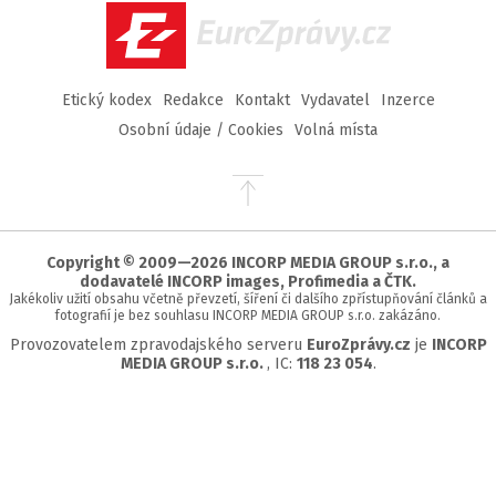
EuroZprávy.cz
Etický kodex
Redakce
Kontakt
Vydavatel
Inzerce
Osobní údaje / Cookies
Volná místa
Přejít
na
začátek
stránky
Copyright © 2009—2026 INCORP MEDIA GROUP s.r.o., a
dodavatelé INCORP images, Profimedia a ČTK.
Jakékoliv užití obsahu včetně převzetí, šíření či dalšího zpřístupňování článků a
fotografií je bez souhlasu INCORP MEDIA GROUP s.r.o. zakázáno.
Provozovatelem zpravodajského serveru
EuroZprávy.cz
je
INCORP
MEDIA GROUP s.r.o.
, IC:
118 23 054
.