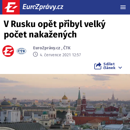
MEN
V Rusku opět přibyl velký
počet nakažených
EuroZprávy.cz
,
ČTK
4. července 2021 12:57
Sdílet
článek