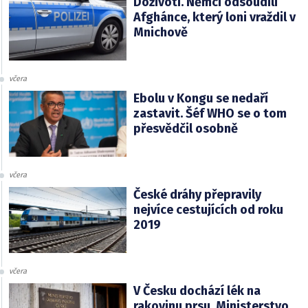
Doživotí. Němci odsoudili
Afghánce, který loni vraždil v
Mnichově
včera
Ebolu v Kongu se nedaří
zastavit. Šéf WHO se o tom
přesvědčil osobně
včera
České dráhy přepravily
nejvíce cestujících od roku
2019
včera
V Česku dochází lék na
rakovinu prsu. Ministerstvo