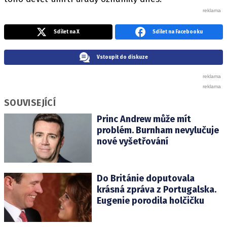
Sdílet na X
Sdílet na Facebooku
Vstoupit do diskuze
SOUVISEJÍCÍ
Princ Andrew může mít
problém. Burnham nevylučuje
nové vyšetřování
Do Británie doputovala
krásná zpráva z Portugalska.
Eugenie porodila holčičku