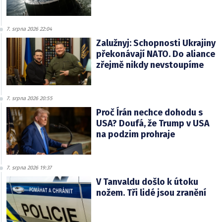
7. srpna 2026 22:04
Zalužnyj: Schopnosti Ukrajiny
překonávají NATO. Do aliance
zřejmě nikdy nevstoupíme
7. srpna 2026 20:55
Proč Írán nechce dohodu s
USA? Doufá, že Trump v USA
na podzim prohraje
7. srpna 2026 19:37
V Tanvaldu došlo k útoku
nožem. Tři lidé jsou zranění