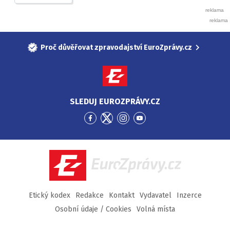
Proč důvěřovat zpravodajství EuroZprávy.cz
SLEDUJ EUROZPRÁVY.CZ
Přejít
Přejít
Přejít
Přejít
na
na
na
na
Facebook
Twitter
Instagram
YouTube
EuroZprávy.cz
Etický kodex
Redakce
Kontakt
Vydavatel
Inzerce
Osobní údaje / Cookies
Volná místa