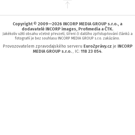
Přejít
na
začátek
stránky
Copyright © 2009—2026 INCORP MEDIA GROUP s.r.o., a
dodavatelé INCORP images, Profimedia a ČTK.
Jakékoliv užití obsahu včetně převzetí, šíření či dalšího zpřístupňování článků a
fotografií je bez souhlasu INCORP MEDIA GROUP s.r.o. zakázáno.
Provozovatelem zpravodajského serveru
EuroZprávy.cz
je
INCORP
MEDIA GROUP s.r.o.
, IC:
118 23 054
.