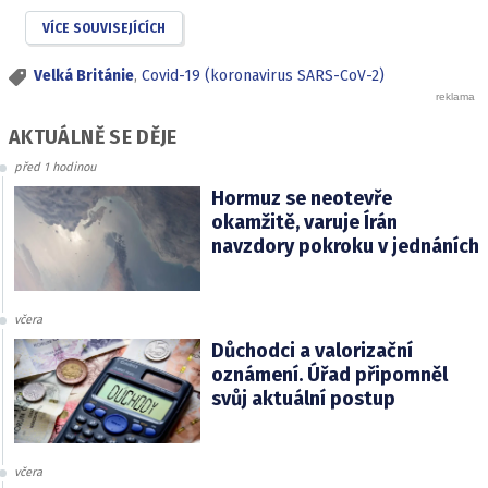
VÍCE SOUVISEJÍCÍCH
Velká Británie
,
Covid-19 (koronavirus SARS-CoV-2)
AKTUÁLNĚ SE DĚJE
před 1 hodinou
Hormuz se neotevře
okamžitě, varuje Írán
navzdory pokroku v jednáních
včera
Důchodci a valorizační
oznámení. Úřad připomněl
svůj aktuální postup
včera