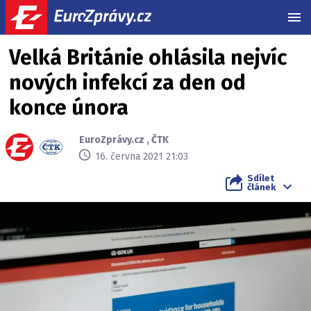
MEN
Velká Británie ohlásila nejvíc
nových infekcí za den od
konce února
EuroZprávy.cz
,
ČTK
16. června 2021 21:03
Sdílet
článek