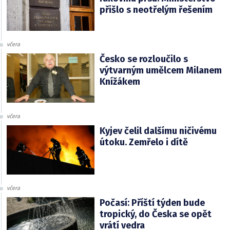
přišlo s neotřelým řešením
včera
Česko se rozloučilo s
výtvarným umělcem Milanem
Knížákem
včera
Kyjev čelil dalšímu ničivému
útoku. Zemřelo i dítě
včera
Počasí: Příští týden bude
tropický, do Česka se opět
vrátí vedra