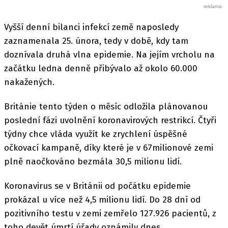
Vyšší denní bilanci infekcí země naposledy
zaznamenala 25. února, tedy v době, kdy tam
doznívala druhá vlna epidemie. Na jejím vrcholu na
začátku ledna denně přibývalo až okolo 60.000
nakažených.
Británie tento týden o měsíc odložila plánovanou
poslední fázi uvolnění koronavirových restrikcí. Čtyři
týdny chce vláda využít ke zrychlení úspěšné
očkovací kampaně, díky které je v 67milionové zemi
plně naočkováno bezmála 30,5 milionu lidí.
Koronavirus se v Británii od počátku epidemie
prokázal u více než 4,5 milionu lidí. Do 28 dní od
pozitivního testu v zemi zemřelo 127.926 pacientů, z
toho devět úmrtí úřady oznámily dnes.