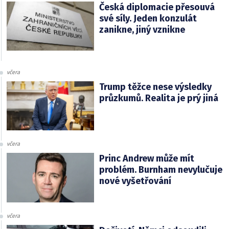
Česká diplomacie přesouvá
své síly. Jeden konzulát
zanikne, jiný vznikne
včera
Trump těžce nese výsledky
průzkumů. Realita je prý jiná
včera
Princ Andrew může mít
problém. Burnham nevylučuje
nové vyšetřování
včera