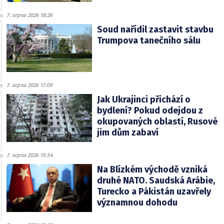
7. srpna 2026 18:26
Soud nařídil zastavit stavbu
Trumpova tanečního sálu
7. srpna 2026 17:09
Jak Ukrajinci přichází o
bydlení? Pokud odejdou z
okupovaných oblastí, Rusové
jim dům zabaví
7. srpna 2026 15:54
Na Blízkém východě vzniká
druhé NATO. Saudská Arábie,
Turecko a Pákistán uzavřely
významnou dohodu