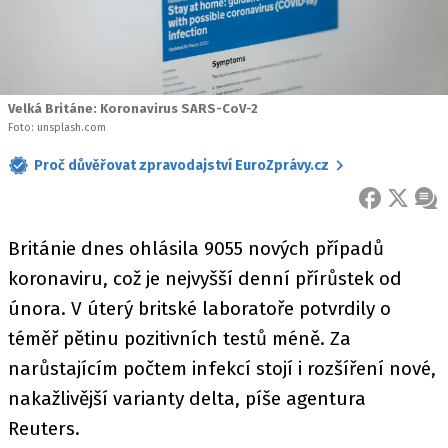
Velká Británe: Koronavirus SARS-CoV-2
Foto: unsplash.com
Proč důvěřovat zpravodajství EuroZprávy.cz
FACEBOOK
X
ZPR
Británie dnes ohlásila 9055 nových případů
koronaviru, což je nejvyšší denní přírůstek od
února. V úterý britské laboratoře potvrdily o
téměř pětinu pozitivních testů méně. Za
narůstajícím počtem infekcí stojí i rozšíření nové,
nakažlivější varianty delta, píše agentura
Reuters.