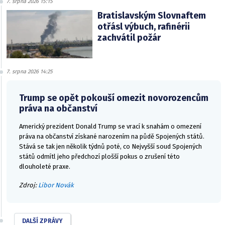
7. srpna 2026 15:15
Bratislavským Slovnaftem
otřásl výbuch, rafinérii
zachvátil požár
7. srpna 2026 14:25
Trump se opět pokouší omezit novorozencům
práva na občanství
Americký prezident Donald Trump se vrací k snahám o omezení
práva na občanství získané narozením na půdě Spojených států.
Stává se tak jen několik týdnů poté, co Nejvyšší soud Spojených
států odmítl jeho předchozí plošší pokus o zrušení této
dlouholeté praxe.
Zdroj:
Libor Novák
DALŠÍ ZPRÁVY