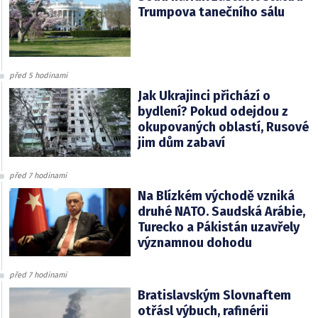
Trumpova tanečního sálu
před 5 hodinami
Jak Ukrajinci přichází o
bydlení? Pokud odejdou z
okupovaných oblastí, Rusové
jim dům zabaví
před 7 hodinami
Na Blízkém východě vzniká
druhé NATO. Saudská Arábie,
Turecko a Pákistán uzavřely
významnou dohodu
před 7 hodinami
Bratislavským Slovnaftem
otřásl výbuch, rafinérii