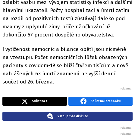
oslabit vazbu mezi vývojem statistiky infekcí a dalšími
hlavními ukazateli. Počty hospitalizací a úmrtí zatím
na rozdíl od pozitivních testů zůstávají daleko pod
maximy z uplynulé zimy, přičemž očkování už
dokončilo 67 procent dospělého obyvatelstva.
I vytíženost nemocnic a bilance obětí jsou nicméně
na vzestupu. Počet nemocničních lůžek obsazených
pacienty s covidem-19 se blíží čtyřem tisícům a nově
nahlášených 63 úmrtí znamená nejvyšší denní
součet od 26. března.
Sdílet na X
Sdílet na Facebooku
Vstoupit do diskuze