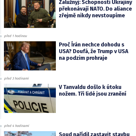
Zalužnyj: Schopnosti Ukrajiny
překonávají NATO. Do aliance
zřejmě nikdy nevstoupíme
před 1 hodinou
Proč Írán nechce dohodu s
USA? Doufá, že Trump v USA
na podzim prohraje
před 3 hodinami
V Tanvaldu došlo k útoku
nožem. Tři lidé jsou zranění
před 4 hodinami
Soud nařídil zastavit stavbu