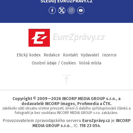
SLEDUJ EUROZPRÁVY.CZ
Přejít
Přejít
Přejít
Přejít
na
na
na
na
Facebook
Twitter
Instagram
YouTube
EuroZprávy.cz
Etický kodex
Redakce
Kontakt
Vydavatel
Inzerce
Osobní údaje / Cookies
Volná místa
Přejít
na
začátek
stránky
Copyright © 2009—2026 INCORP MEDIA GROUP s.r.o., a
dodavatelé INCORP images, Profimedia a ČTK.
Jakékoliv užití obsahu včetně převzetí, šíření či dalšího zpřístupňování článků a
fotografií je bez souhlasu INCORP MEDIA GROUP s.r.o. zakázáno.
Provozovatelem zpravodajského serveru
EuroZprávy.cz
je
INCORP
MEDIA GROUP s.r.o.
, IC:
118 23 054
.