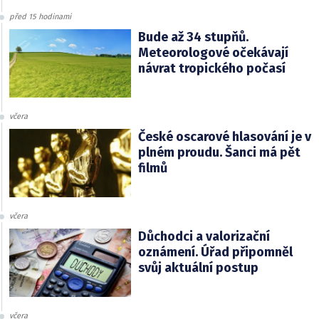
před 15 hodinami
Bude až 34 stupňů.
Meteorologové očekávají
návrat tropického počasí
včera
České oscarové hlasování je v
plném proudu. Šanci má pět
filmů
včera
Důchodci a valorizační
oznámení. Úřad připomněl
svůj aktuální postup
včera