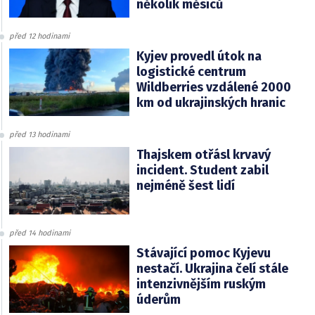
několik měsíců
před 12 hodinami
Kyjev provedl útok na
logistické centrum
Wildberries vzdálené 2000
km od ukrajinských hranic
před 13 hodinami
Thajskem otřásl krvavý
incident. Student zabil
nejméně šest lidí
před 14 hodinami
Stávající pomoc Kyjevu
nestačí. Ukrajina čelí stále
intenzivnějším ruským
úderům