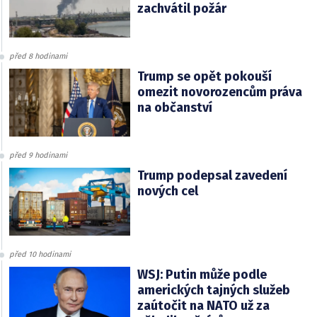
zachvátil požár
před 8 hodinami
Trump se opět pokouší
omezit novorozencům práva
na občanství
před 9 hodinami
Trump podepsal zavedení
nových cel
před 10 hodinami
WSJ: Putin může podle
amerických tajných služeb
zaútočit na NATO už za