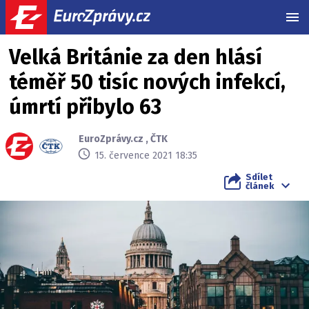
MEN
Velká Británie za den hlásí
téměř 50 tisíc nových infekcí,
úmrtí přibylo 63
EuroZprávy.cz
,
ČTK
15. července 2021 18:35
Sdílet
článek