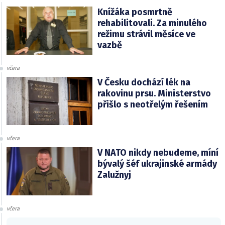
Knížáka posmrtně
rehabilitovali. Za minulého
režimu strávil měsíce ve
vazbě
včera
V Česku dochází lék na
rakovinu prsu. Ministerstvo
přišlo s neotřelým řešením
včera
V NATO nikdy nebudeme, míní
bývalý šéf ukrajinské armády
Zalužnyj
včera