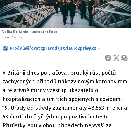
Velká Británie, ilustrační foto
Foto: Pixabay
Proč důvěřovat zpravodajství EuroZprávy.cz
FACEBOOK
X
ZPR
V Británii dnes pokračoval prudký růst počtů
zachycených případů nákazy novým koronavirem
a relativně mírný vzestup ukazatelů o
hospitalizacích a úmrtích spojených s covidem-
19. Úřady od středy zaznamenaly 48.553 infekcí a
63 úmrtí do čtyř týdnů po pozitivním testu.
Přírůstky jsou v obou případech nejvyšší za