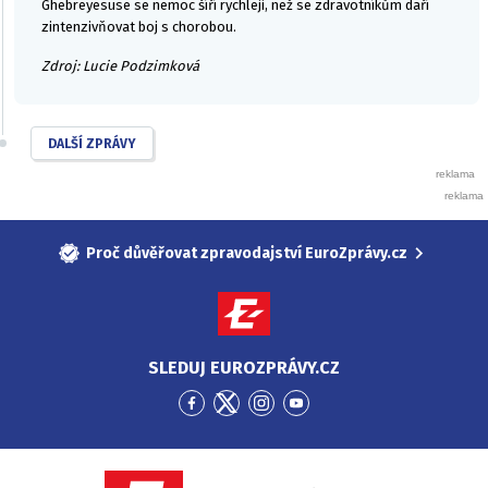
Ghebreyesuse se nemoc šíří rychleji, než se zdravotníkům daří
zintenzivňovat boj s chorobou.
Zdroj: Lucie Podzimková
DALŠÍ ZPRÁVY
Proč důvěřovat zpravodajství EuroZprávy.cz
SLEDUJ EUROZPRÁVY.CZ
Přejít
Přejít
Přejít
Přejít
na
na
na
na
Facebook
Twitter
Instagram
YouTube