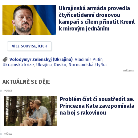
Ukrajinská armáda provedla
čtyřicetidenní dronovou
kampaň s cílem přinutit Kreml
k mírovým jednáním
VÍCE SOUVISEJÍCÍCH
Volodymyr Zelenskyj (Ukrajina)
,
Vladimír Putin
,
Ukrajinská krize
,
Ukrajina
,
Rusko
,
Normandská čtyřka
AKTUÁLNĚ SE DĚJE
včera
Problém číst či soustředit se.
Princezna Kate zavzpomínala
na boj s rakovinou
včera