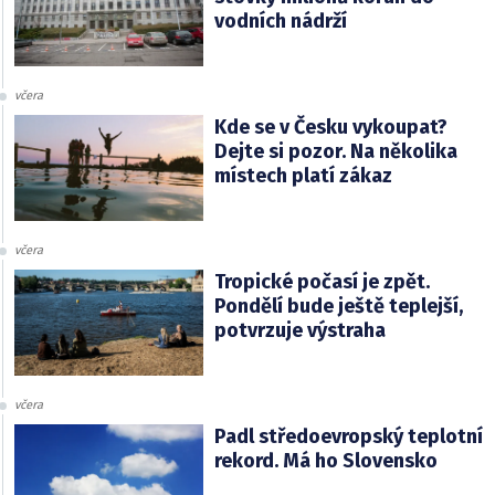
vodních nádrží
včera
Kde se v Česku vykoupat?
Dejte si pozor. Na několika
místech platí zákaz
včera
Tropické počasí je zpět.
Pondělí bude ještě teplejší,
potvrzuje výstraha
včera
Padl středoevropský teplotní
rekord. Má ho Slovensko