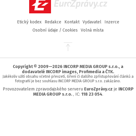
EuroZprávy.cz
Etický kodex
Redakce
Kontakt
Vydavatel
Inzerce
Osobní údaje / Cookies
Volná místa
Přejít
na
začátek
stránky
Copyright © 2009—2026 INCORP MEDIA GROUP s.r.o., a
dodavatelé INCORP images, Profimedia a ČTK.
Jakékoliv užití obsahu včetně převzetí, šíření či dalšího zpřístupňování článků a
fotografií je bez souhlasu INCORP MEDIA GROUP s.r.o. zakázáno.
Provozovatelem zpravodajského serveru
EuroZprávy.cz
je
INCORP
MEDIA GROUP s.r.o.
, IC:
118 23 054
.