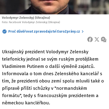
Volodymyr Zelenskyj (Ukrajina)
Foto: Facebook Volodymyr Zelenskyj (Ukrajina)
Proč důvěřovat zpravodajství EuroZprávy.cz
FACEBOOK
X
ZPR
Ukrajinský prezident Volodymyr Zelensky
telefonicky jednal se svým ruským protějškem
Vladimirem Putinem o další výměně zajatců.
Informovala o tom dnes Zelenského kancelář s
tím, že prezidenti obou zemí spolu mluvili také o
přípravě příští schůzky v "normandském
formátu", tedy s francouzským prezidentem a
německou kancléřkou.