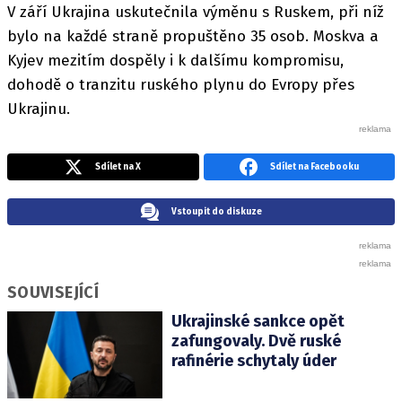
V září Ukrajina uskutečnila výměnu s Ruskem, při níž
bylo na každé straně propuštěno 35 osob. Moskva a
Kyjev mezitím dospěly i k dalšímu kompromisu,
dohodě o tranzitu ruského plynu do Evropy přes
Ukrajinu.
Sdílet na X
Sdílet na Facebooku
Vstoupit do diskuze
SOUVISEJÍCÍ
Ukrajinské sankce opět
zafungovaly. Dvě ruské
rafinérie schytaly úder