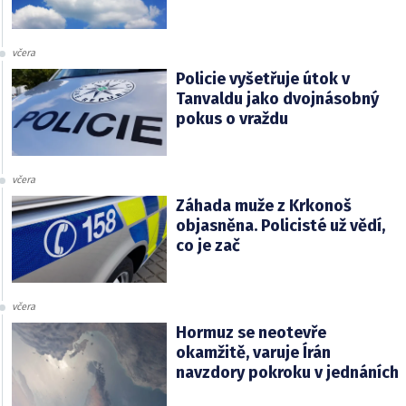
včera
Policie vyšetřuje útok v
Tanvaldu jako dvojnásobný
pokus o vraždu
včera
Záhada muže z Krkonoš
objasněna. Policisté už vědí,
co je zač
včera
Hormuz se neotevře
okamžitě, varuje Írán
navzdory pokroku v jednáních