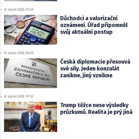
8. srpna 2026 21:49
Důchodci a valorizační
oznámení. Úřad připomněl
svůj aktuální postup
8. srpna 2026 20:05
Česká diplomacie přesouvá
své síly. Jeden konzulát
zanikne, jiný vznikne
8. srpna 2026 19:16
Trump těžce nese výsledky
průzkumů. Realita je prý jiná