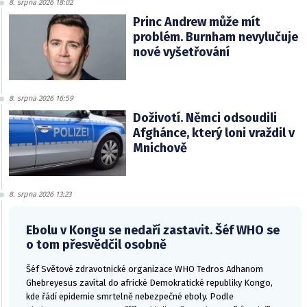
8. srpna 2026 18:02
Princ Andrew může mít
problém. Burnham nevylučuje
nové vyšetřování
8. srpna 2026 16:59
Doživotí. Němci odsoudili
Afghánce, který loni vraždil v
Mnichově
8. srpna 2026 13:23
Ebolu v Kongu se nedaří zastavit. Šéf WHO se
o tom přesvědčil osobně
Šéf Světové zdravotnické organizace WHO Tedros Adhanom
Ghebreyesus zavítal do africké Demokratické republiky Kongo,
kde řádí epidemie smrtelně nebezpečné eboly. Podle