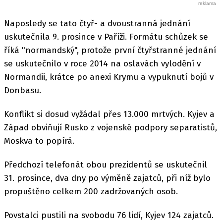
Naposledy se tato čtyř- a dvoustranná jednání
uskutečnila 9. prosince v Paříži. Formátu schůzek se
říká "normandský", protože první čtyřstranné jednání
se uskutečnilo v roce 2014 na oslavách vylodění v
Normandii, krátce po anexi Krymu a vypuknutí bojů v
Donbasu.
Konflikt si dosud vyžádal přes 13.000 mrtvých. Kyjev a
Západ obviňují Rusko z vojenské podpory separatistů,
Moskva to popírá.
Předchozí telefonát obou prezidentů se uskutečnil
31. prosince, dva dny po výměně zajatců, při níž bylo
propuštěno celkem 200 zadržovaných osob.
Povstalci pustili na svobodu 76 lidí, Kyjev 124 zajatců.