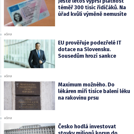
Ještě letos vyprší platnost
téměř 300 tisíc řidičáků. Na
úřad kvůli výměně nemusíte
včera
EU prověřuje podezřelé IT
dotace na Slovensku.
Sousedům hrozí sankce
včera
Maximum možného. Do
lékáren míří tisíce balení léku
na rakovinu prsu
včera
Česko hodlá investovat
stovky milionů korun do