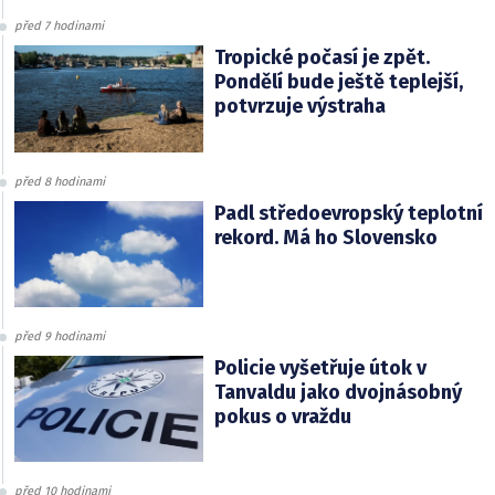
před 7 hodinami
Tropické počasí je zpět.
Pondělí bude ještě teplejší,
potvrzuje výstraha
před 8 hodinami
Padl středoevropský teplotní
rekord. Má ho Slovensko
před 9 hodinami
Policie vyšetřuje útok v
Tanvaldu jako dvojnásobný
pokus o vraždu
před 10 hodinami