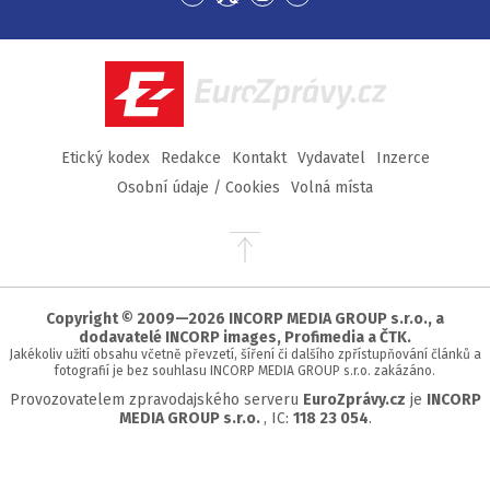
Přejít
Přejít
Přejít
Přejít
na
na
na
na
Facebook
Twitter
Instagram
YouTube
EuroZprávy.cz
Etický kodex
Redakce
Kontakt
Vydavatel
Inzerce
Osobní údaje / Cookies
Volná místa
Přejít
na
začátek
stránky
Copyright © 2009—2026 INCORP MEDIA GROUP s.r.o., a
dodavatelé INCORP images, Profimedia a ČTK.
Jakékoliv užití obsahu včetně převzetí, šíření či dalšího zpřístupňování článků a
fotografií je bez souhlasu INCORP MEDIA GROUP s.r.o. zakázáno.
Provozovatelem zpravodajského serveru
EuroZprávy.cz
je
INCORP
MEDIA GROUP s.r.o.
, IC:
118 23 054
.