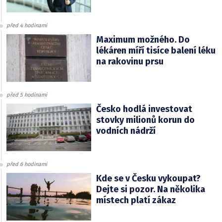
před 4 hodinami
Maximum možného. Do
lékáren míří tisíce balení léku
na rakovinu prsu
před 5 hodinami
Česko hodlá investovat
stovky milionů korun do
vodních nádrží
před 6 hodinami
Kde se v Česku vykoupat?
Dejte si pozor. Na několika
místech platí zákaz