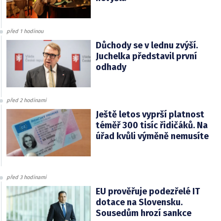
před 1 hodinou
Důchody se v lednu zvýší.
Juchelka představil první
odhady
před 2 hodinami
Ještě letos vyprší platnost
téměř 300 tisíc řidičáků. Na
úřad kvůli výměně nemusíte
před 3 hodinami
EU prověřuje podezřelé IT
dotace na Slovensku.
Sousedům hrozí sankce