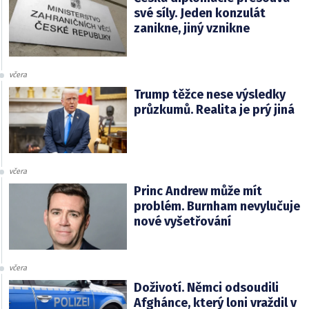
své síly. Jeden konzulát
zanikne, jiný vznikne
včera
Trump těžce nese výsledky
průzkumů. Realita je prý jiná
včera
Princ Andrew může mít
problém. Burnham nevylučuje
nové vyšetřování
včera
Doživotí. Němci odsoudili
Afghánce, který loni vraždil v