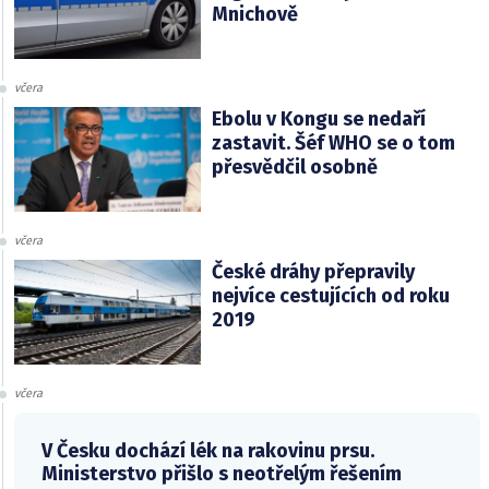
Mnichově
včera
Ebolu v Kongu se nedaří
zastavit. Šéf WHO se o tom
přesvědčil osobně
včera
České dráhy přepravily
nejvíce cestujících od roku
2019
včera
V Česku dochází lék na rakovinu prsu.
Ministerstvo přišlo s neotřelým řešením