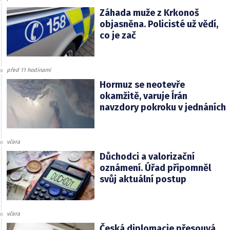
Záhada muže z Krkonoš
objasněna. Policisté už vědí,
co je zač
před 11 hodinami
Hormuz se neotevře
okamžitě, varuje Írán
navzdory pokroku v jednáních
včera
Důchodci a valorizační
oznámení. Úřad připomněl
svůj aktuální postup
včera
Česká diplomacie přesouvá