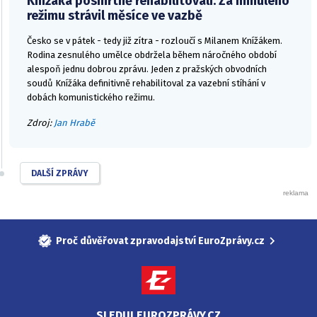
Knížáka posmrtně rehabilitovali. Za minulého
režimu strávil měsíce ve vazbě
Česko se v pátek - tedy již zítra - rozloučí s Milanem Knížákem.
Rodina zesnulého umělce obdržela během náročného období
alespoň jednu dobrou zprávu. Jeden z pražských obvodních
soudů Knížáka definitivně rehabilitoval za vazební stíhání v
dobách komunistického režimu.
Zdroj:
Jan Hrabě
DALŠÍ ZPRÁVY
Proč důvěřovat zpravodajství EuroZprávy.cz
SLEDUJ EUROZPRÁVY.CZ