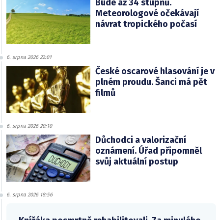
Bude až 34 stupňů.
Meteorologové očekávají
návrat tropického počasí
6. srpna 2026 22:01
České oscarové hlasování je v
plném proudu. Šanci má pět
filmů
6. srpna 2026 20:10
Důchodci a valorizační
oznámení. Úřad připomněl
svůj aktuální postup
6. srpna 2026 18:56