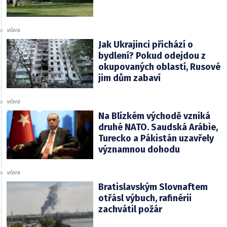
včera
Jak Ukrajinci přichází o
bydlení? Pokud odejdou z
okupovaných oblastí, Rusové
jim dům zabaví
včera
Na Blízkém východě vzniká
druhé NATO. Saudská Arábie,
Turecko a Pákistán uzavřely
významnou dohodu
včera
Bratislavským Slovnaftem
otřásl výbuch, rafinérii
zachvátil požár