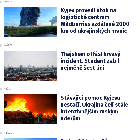
včera
Kyjev provedl útok na
logistické centrum
Wildberries vzdálené 2000
km od ukrajinských hranic
včera
Thajskem otřásl krvavý
incident. Student zabil
nejméně šest lidí
včera
Stávající pomoc Kyjevu
nestačí. Ukrajina čelí stále
intenzivnějším ruským
úderům
včera