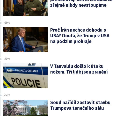
zřejmě nikdy nevstoupíme
včera
Proč Írán nechce dohodu s
USA? Doufá, že Trump v USA
na podzim prohraje
včera
V Tanvaldu došlo k útoku
nožem. Tři lidé jsou zranění
včera
Soud nařídil zastavit stavbu
Trumpova tanečního sálu