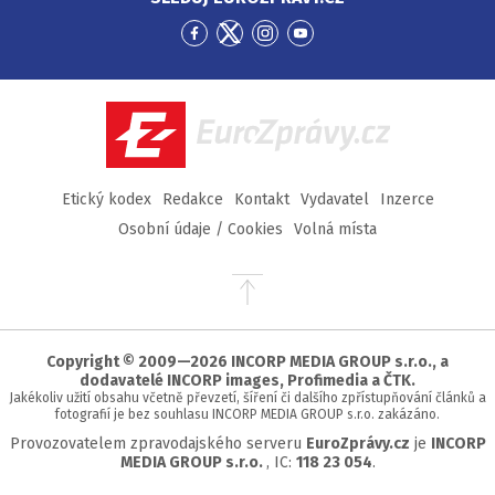
Přejít
Přejít
Přejít
Přejít
na
na
na
na
Facebook
Twitter
Instagram
YouTube
EuroZprávy.cz
Etický kodex
Redakce
Kontakt
Vydavatel
Inzerce
Osobní údaje / Cookies
Volná místa
Přejít
na
začátek
stránky
Copyright © 2009—2026 INCORP MEDIA GROUP s.r.o., a
dodavatelé INCORP images, Profimedia a ČTK.
Jakékoliv užití obsahu včetně převzetí, šíření či dalšího zpřístupňování článků a
fotografií je bez souhlasu INCORP MEDIA GROUP s.r.o. zakázáno.
Provozovatelem zpravodajského serveru
EuroZprávy.cz
je
INCORP
MEDIA GROUP s.r.o.
, IC:
118 23 054
.