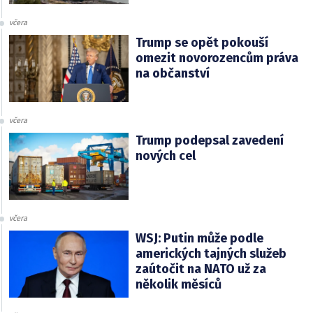
včera
Trump se opět pokouší
omezit novorozencům práva
na občanství
včera
Trump podepsal zavedení
nových cel
včera
WSJ: Putin může podle
amerických tajných služeb
zaútočit na NATO už za
několik měsíců