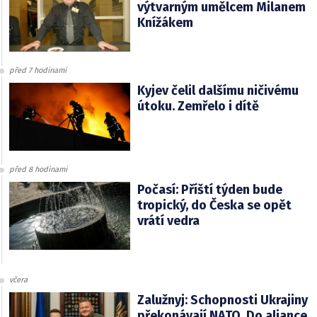
výtvarným umělcem Milanem
Knížákem
před 7 hodinami
Kyjev čelil dalšímu ničivému
útoku. Zemřelo i dítě
před 8 hodinami
Počasí: Příští týden bude
tropický, do Česka se opět
vrátí vedra
včera
Zalužnyj: Schopnosti Ukrajiny
překonávají NATO. Do aliance