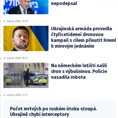
nepodepsal
5. srpna 2026 19:55
Ukrajinská armáda provedla
čtyřicetidenní dronovou
kampaň s cílem přinutit Kreml
k mírovým jednáním
5. srpna 2026 18:31
Na německém letišti našli
dron s výbušninou. Policie
nasadila robota
5. srpna 2026 17:17
Počet mrtvých po ruském útoku stoupá.
Ukrajině chybí interceptory