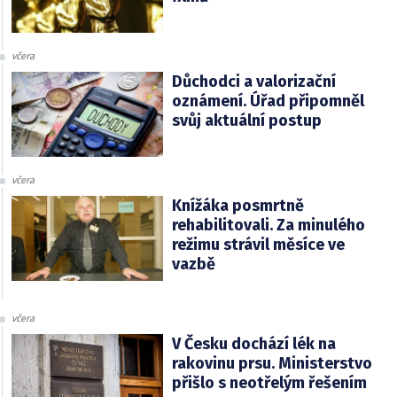
včera
Důchodci a valorizační
oznámení. Úřad připomněl
svůj aktuální postup
včera
Knížáka posmrtně
rehabilitovali. Za minulého
režimu strávil měsíce ve
vazbě
včera
V Česku dochází lék na
rakovinu prsu. Ministerstvo
přišlo s neotřelým řešením