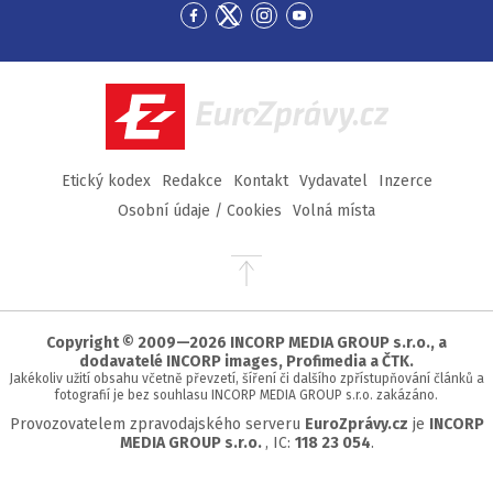
Přejít
Přejít
Přejít
Přejít
na
na
na
na
Facebook
Twitter
Instagram
YouTube
EuroZprávy.cz
Etický kodex
Redakce
Kontakt
Vydavatel
Inzerce
Osobní údaje / Cookies
Volná místa
Přejít
na
začátek
stránky
Copyright © 2009—2026 INCORP MEDIA GROUP s.r.o., a
dodavatelé INCORP images, Profimedia a ČTK.
Jakékoliv užití obsahu včetně převzetí, šíření či dalšího zpřístupňování článků a
fotografií je bez souhlasu INCORP MEDIA GROUP s.r.o. zakázáno.
Provozovatelem zpravodajského serveru
EuroZprávy.cz
je
INCORP
MEDIA GROUP s.r.o.
, IC:
118 23 054
.