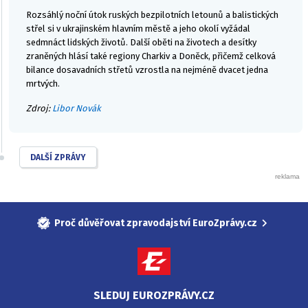
Rozsáhlý noční útok ruských bezpilotních letounů a balistických
střel si v ukrajinském hlavním městě a jeho okolí vyžádal
sedmnáct lidských životů. Další oběti na životech a desítky
zraněných hlásí také regiony Charkiv a Doněck, přičemž celková
bilance dosavadních střetů vzrostla na nejméně dvacet jedna
mrtvých.
Zdroj:
Libor Novák
DALŠÍ ZPRÁVY
Proč důvěřovat zpravodajství EuroZprávy.cz
SLEDUJ EUROZPRÁVY.CZ