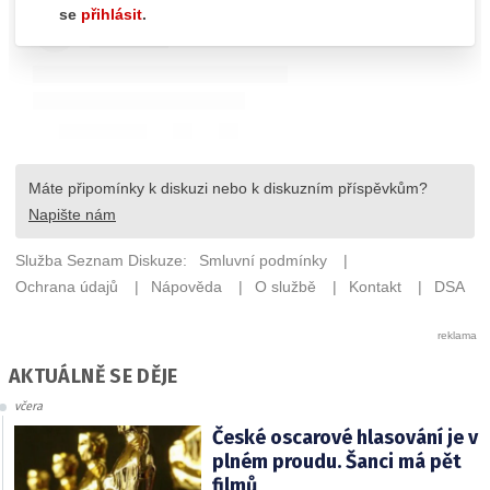
AKTUÁLNĚ SE DĚJE
včera
České oscarové hlasování je v
plném proudu. Šanci má pět
filmů