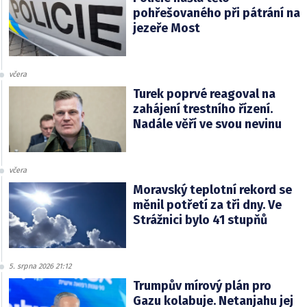
pohřešovaného při pátrání na
jezeře Most
včera
Turek poprvé reagoval na
zahájení trestního řízení.
Nadále věří ve svou nevinu
včera
Moravský teplotní rekord se
měnil potřetí za tři dny. Ve
Strážnici bylo 41 stupňů
5. srpna 2026 21:12
Trumpův mírový plán pro
Gazu kolabuje. Netanjahu jej