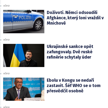
včera
Doživotí. Němci odsoudili
Afghánce, který loni vraždil v
Mnichově
včera
Ukrajinské sankce opět
zafungovaly. Dvě ruské
rafinérie schytaly úder
včera
Ebolu v Kongu se nedaří
zastavit. Šéf WHO se o tom
přesvědčil osobně
včera