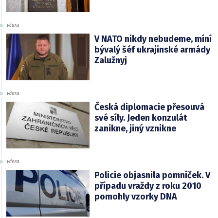
včera
V NATO nikdy nebudeme, míní
bývalý šéf ukrajinské armády
Zalužnyj
včera
Česká diplomacie přesouvá
své síly. Jeden konzulát
zanikne, jiný vznikne
včera
Policie objasnila pomníček. V
případu vraždy z roku 2010
pomohly vzorky DNA