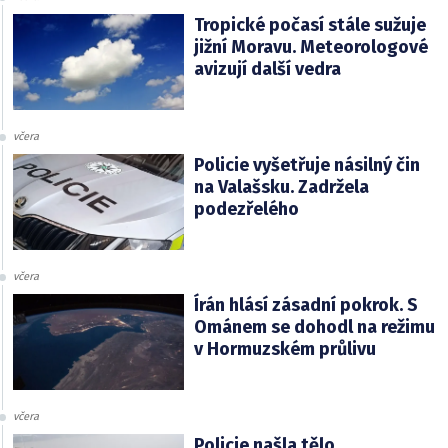
Tropické počasí stále sužuje
jižní Moravu. Meteorologové
avizují další vedra
včera
Policie vyšetřuje násilný čin
na Valašsku. Zadržela
podezřelého
včera
Írán hlásí zásadní pokrok. S
Ománem se dohodl na režimu
v Hormuzském průlivu
včera
Policie našla tělo