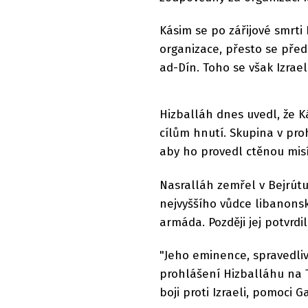
Kásim se po zářijové smrti
organizace, přesto se před
ad-Dín. Toho se však Izrae
Hizballáh dnes uvedl, že K
cílům hnutí. Skupina v pr
aby ho provedl ctěnou mis
Nasralláh zemřel v Bejrútu
nejvyššího vůdce libanons
armáda. Později jej potvrd
"Jeho eminence, spravedliv
prohlášení Hizballáhu na T
boji proti Izraeli, pomoci