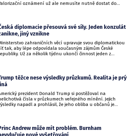
Valorizační oznámení už ale nemusíte nutně dostat do
schránky. Pokud ho člověk chce mít na papíře, může si o něj
požádat.
Česká diplomacie přesouvá své síly. Jeden konzulát
zanikne, jiný vznikne
Ministerstvo zahraničních věcí upravuje svou diplomatickou
síť tak, aby lépe odpovídala současným zájmům České
republiky. Už za několik týdnu ukončí činnost jeden z
konzulátů, jiný ji naopak zahájí. Ministerstvo o tom
informovalo na webu.
Trump těžce nese výsledky průzkumů. Realita je prý
jiná
Americký prezident Donald Trump si postěžoval na
nelichotivá čísla v průzkumech veřejného mínění. Jejich
výsledky napadl a prohlásil, že jeho obliba u občanů je
vysoká. Trump dokonce vyjmenoval důvody, proč by tomu tak
mělo být.
Princ Andrew může mít problém. Burnham
nevylučuje nové vyšetřování