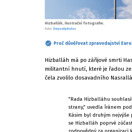
Hizballáh, ilustrační fotografie.
Foto:
Depositphotos
Proč důvěřovat zpravodajství Euro
Hizballáh má po zářijové smrti H
militantní hnutí, které je řadou z
čela zvolilo dosavadního Nasral
"Rada Hizballáhu souhlasi
strany," uvedla Íránem p
Kásim byl druhým nejvýše 
se Hizballáh poprvé zúčas
zodpovědný za organizaci