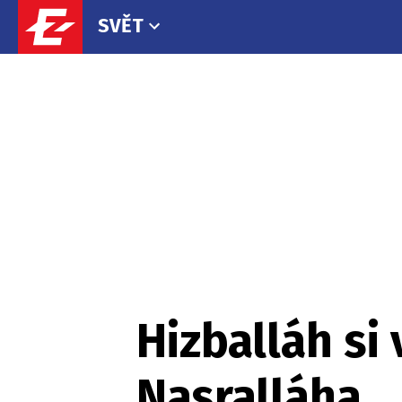
SVĚT
Hizballáh si
Nasralláha