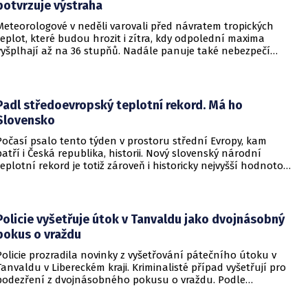
potvrzuje výstraha
Meteorologové v neděli varovali před návratem tropických
teplot, které budou hrozit i zítra, kdy odpolední maxima
vyšplhají až na 36 stupňů. Nadále panuje také nebezpečí
požárů, vyplývá z výstrahy Českého hydrometeorologického
ústavu (ČHMÚ).
Padl středoevropský teplotní rekord. Má ho
Slovensko
Počasí psalo tento týden v prostoru střední Evropy, kam
patří i Česká republika, historii. Nový slovenský národní
teplotní rekord je totiž zároveň i historicky nejvyšší hodnotou
naměřenou ve středoevropském regionu. Upozornil na to
Český hydrometeorologický ústav (ČHMÚ).
Policie vyšetřuje útok v Tanvaldu jako dvojnásobný
pokus o vraždu
Policie prozradila novinky z vyšetřování pátečního útoku v
Tanvaldu v Libereckém kraji. Kriminalisté případ vyšetřují pro
podezření z dvojnásobného pokusu o vraždu. Podle
nejnovějších informací už není nikdo ze zraněných v
ohrožení života.