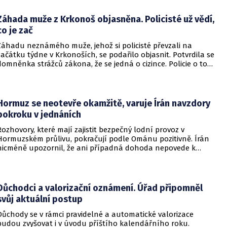
Záhada muže z Krkonoš objasněna. Policisté už vědí,
co je zač
Záhadu neznámého muže, jehož si policisté převzali na
začátku týdne v Krkonoších, se podařilo objasnit. Potvrdila se
domněnka strážců zákona, že se jedná o cizince. Policie o tom
informovala na webu.
Hormuz se neotevře okamžitě, varuje Írán navzdory
pokroku v jednáních
Rozhovory, které mají zajistit bezpečný lodní provoz v
Hormuzském průlivu, pokračují podle Ománu pozitivně. Írán
nicméně upozornil, že ani případná dohoda nepovede k
okamžitému znovuotevření klíčové vodní cesty. Informovala
o tom BBC.
Důchodci a valorizační oznámení. Úřad připomněl
svůj aktuální postup
Důchody se v rámci pravidelné a automatické valorizace
budou zvyšovat i v úvodu příštího kalendářního roku.