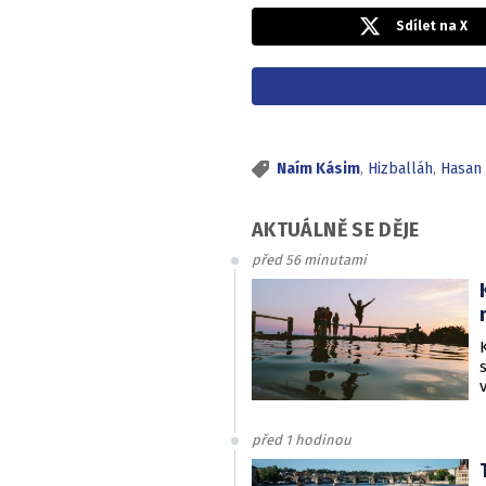
Sdílet na X
Naím Kásim
,
Hizballáh
,
Hasan 
AKTUÁLNĚ SE DĚJE
před 56 minutami
před 1 hodinou