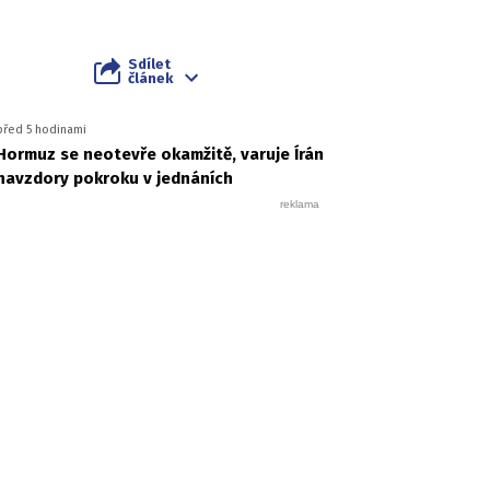
Sdílet
článek
před 5 hodinami
Hormuz se neotevře okamžitě, varuje Írán
navzdory pokroku v jednáních