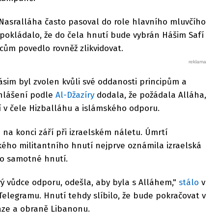
 Nasralláha často pasoval do role hlavního mluvčího
pokládalo, že do čela hnutí bude vybrán Hášim Safí
lcům povedlo rovněž zlikvidovat.
ásim byl zvolen kvůli své oddanosti principům a
ohlášení podle
Al-Džazíry
dodala, že požádala Alláha,
í v čele Hizballáhu a islámského odporu.
 na konci září při izraelském náletu. Úmrtí
kého militantního hnutí nejprve oznámila izraelská
ilo samotné hnutí.
ý vůdce odporu, odešla, aby byla s Alláhem,"
stálo
v
elegramu. Hnutí tehdy slíbilo, že bude pokračovat v
 Gaze a obraně Libanonu.