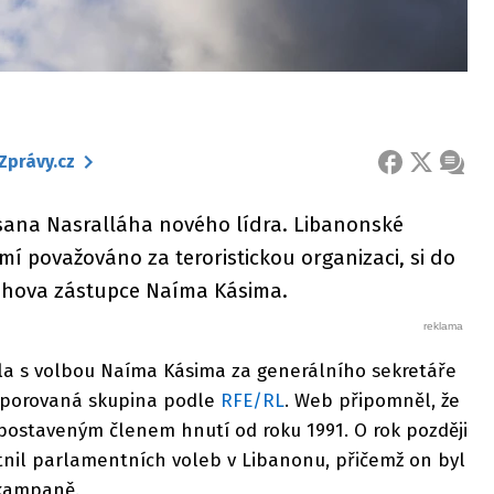
Zprávy.cz
FACEBOOK
X
ZPRÁ
asana Nasralláha nového lídra. Libanonské
emí považováno za teroristickou organizaci, si do
láhova zástupce Naíma Kásima.
la s volbou Naíma Kásima za generálního sekretáře
odporovaná skupina podle
RFE/RL
. Web připomněl, že
postaveným členem hnutí od roku 1991. O rok později
tnil parlamentních voleb v Libanonu, přičemž on byl
 kampaně.