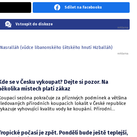
Sdílet na Facebooku
Vstoupit do diskuze
Nasralláh (vůdce libanonského šíitského hnutí Hizballáh)
Kde se v Česku vykoupat? Dejte si pozor. Na
několika místech platí zákaz
Koupací sezóna pokračuje za příznivých podmínek a většina
sledovaných přírodních koupacích lokalit v České republice
vykazuje vyhovující kvalitu vody ke koupání. Přírodní
koupací vody nadále představují oblíbené místo letní
rekreace a v uplynulém týdnu se na jejich zvýšené
návštěvnosti podílelo také velmi teplé počasí s teplotami
často přesahujícími 30 °C.
Tropické počasí je zpět. Pondělí bude ještě teplejší,