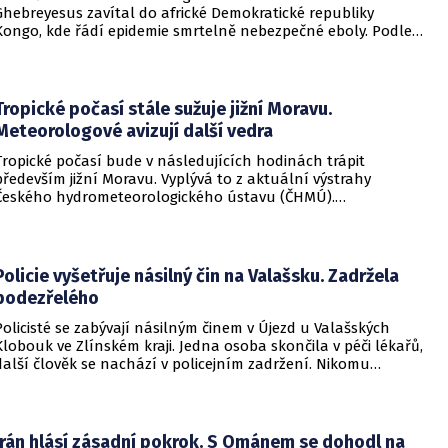
Ghebreyesus zavítal do africké Demokratické republiky
Kongo, kde řádí epidemie smrtelně nebezpečné eboly. Podle
Ghebreyesuse se nemoc šíří rychleji, než se zdravotníkům
daří zintenzivňovat boj s chorobou.
Tropické počasí stále sužuje jižní Moravu.
Meteorologové avizují další vedra
Tropické počasí bude v následujících hodinách trápit
především jižní Moravu. Vyplývá to z aktuální výstrahy
Českého hydrometeorologického ústavu (ČHMÚ).
Meteorologové zároveň avizují, že již o víkendu by se horké
počasí mělo vrátit i na další místa v republice.
Policie vyšetřuje násilný čin na Valašsku. Zadržela
podezřelého
Policisté se zabývají násilným činem v Újezd u Valašských
Klobouk ve Zlínském kraji. Jedna osoba skončila v péči lékařů,
další člověk se nachází v policejním zadržení. Nikomu
nehrozí žádné nebezpečí.
Írán hlásí zásadní pokrok. S Ománem se dohodl na