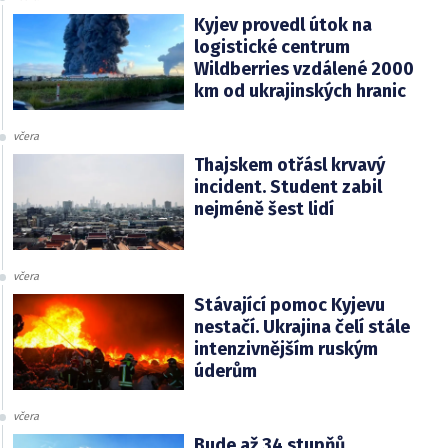
Kyjev provedl útok na
logistické centrum
Wildberries vzdálené 2000
km od ukrajinských hranic
včera
Thajskem otřásl krvavý
incident. Student zabil
nejméně šest lidí
včera
Stávající pomoc Kyjevu
nestačí. Ukrajina čelí stále
intenzivnějším ruským
úderům
včera
Bude až 34 stupňů.