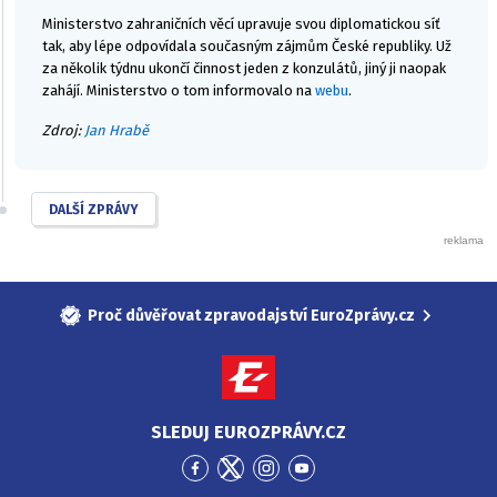
Ministerstvo zahraničních věcí upravuje svou diplomatickou síť
tak, aby lépe odpovídala současným zájmům České republiky. Už
za několik týdnu ukončí činnost jeden z konzulátů, jiný ji naopak
zahájí. Ministerstvo o tom informovalo na
webu
.
Zdroj:
Jan Hrabě
DALŠÍ ZPRÁVY
Proč důvěřovat zpravodajství EuroZprávy.cz
SLEDUJ EUROZPRÁVY.CZ
Přejít
Přejít
Přejít
Přejít