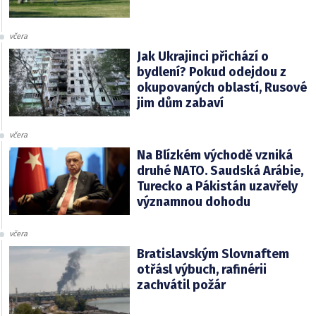
včera
Jak Ukrajinci přichází o
bydlení? Pokud odejdou z
okupovaných oblastí, Rusové
jim dům zabaví
včera
Na Blízkém východě vzniká
druhé NATO. Saudská Arábie,
Turecko a Pákistán uzavřely
významnou dohodu
včera
Bratislavským Slovnaftem
otřásl výbuch, rafinérii
zachvátil požár