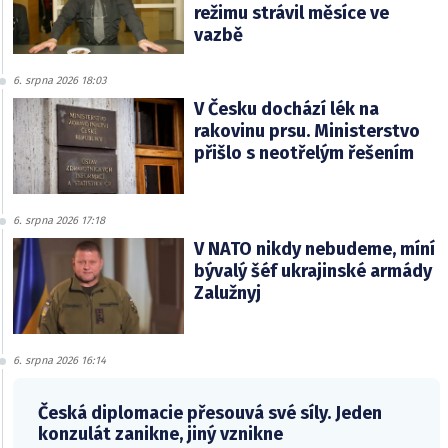
režimu strávil měsíce ve
vazbě
6. srpna 2026 18:03
V Česku dochází lék na
rakovinu prsu. Ministerstvo
přišlo s neotřelým řešením
6. srpna 2026 17:18
V NATO nikdy nebudeme, míní
bývalý šéf ukrajinské armády
Zalužnyj
6. srpna 2026 16:14
Česká diplomacie přesouvá své síly. Jeden
konzulát zanikne, jiný vznikne