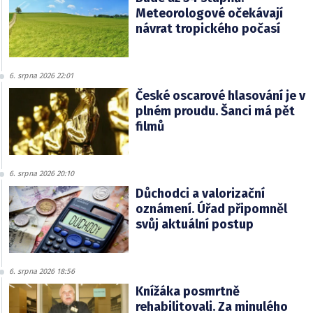
Meteorologové očekávají
návrat tropického počasí
6. srpna 2026 22:01
České oscarové hlasování je v
plném proudu. Šanci má pět
filmů
6. srpna 2026 20:10
Důchodci a valorizační
oznámení. Úřad připomněl
svůj aktuální postup
6. srpna 2026 18:56
Knížáka posmrtně
rehabilitovali. Za minulého