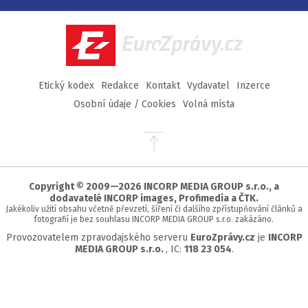
na
na
na
na
Facebook
Twitter
Instagram
YouTube
EuroZprávy.cz
Etický kodex
Redakce
Kontakt
Vydavatel
Inzerce
Osobní údaje / Cookies
Volná místa
Přejít
na
začátek
stránky
Copyright © 2009—2026 INCORP MEDIA GROUP s.r.o., a
dodavatelé INCORP images, Profimedia a ČTK.
Jakékoliv užití obsahu včetně převzetí, šíření či dalšího zpřístupňování článků a
fotografií je bez souhlasu INCORP MEDIA GROUP s.r.o. zakázáno.
Provozovatelem zpravodajského serveru
EuroZprávy.cz
je
INCORP
MEDIA GROUP s.r.o.
, IC:
118 23 054
.