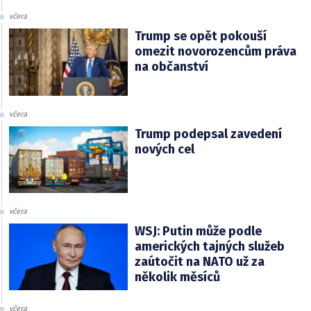
včera
Trump se opět pokouší
omezit novorozencům práva
na občanství
včera
Trump podepsal zavedení
nových cel
včera
WSJ: Putin může podle
amerických tajných služeb
zaútočit na NATO už za
několik měsíců
včera