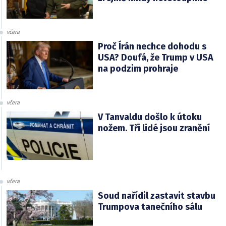
včera
Proč Írán nechce dohodu s
USA? Doufá, že Trump v USA
na podzim prohraje
včera
V Tanvaldu došlo k útoku
nožem. Tři lidé jsou zranění
včera
Soud nařídil zastavit stavbu
Trumpova tanečního sálu