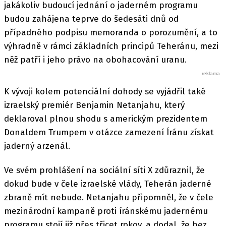
jakákoliv budoucí jednání o jaderném programu
budou zahájena teprve do šedesáti dnů od
případného podpisu memoranda o porozumění, a to
výhradně v rámci základních principů Teheránu, mezi
něž patří i jeho právo na obohacování uranu.
K vývoji kolem potenciální dohody se vyjádřil také
izraelský premiér Benjamin Netanjahu, který
deklaroval plnou shodu s americkým prezidentem
Donaldem Trumpem v otázce zamezení Íránu získat
jaderný arzenál.
Ve svém prohlášení na sociální síti X zdůraznil, že
dokud bude v čele izraelské vlády, Teherán jaderné
zbraně mít nebude. Netanjahu připomněl, že v čele
mezinárodní kampaně proti íránskému jadernému
programu stojí již přes třicet rokov, a dodal, že bez