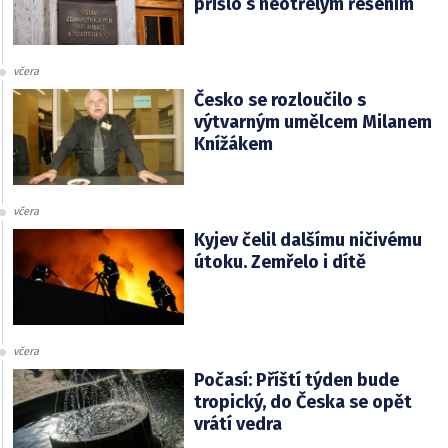
přišlo s neotřelým řešením
včera
Česko se rozloučilo s
výtvarným umělcem Milanem
Knížákem
včera
Kyjev čelil dalšímu ničivému
útoku. Zemřelo i dítě
včera
Počasí: Příští týden bude
tropický, do Česka se opět
vrátí vedra