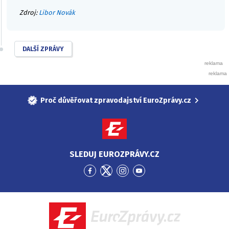
Zdroj:
Libor Novák
DALŠÍ ZPRÁVY
Proč důvěřovat zpravodajství EuroZprávy.cz
SLEDUJ EUROZPRÁVY.CZ
Přejít
Přejít
Přejít
Přejít
na
na
na
na
Facebook
Twitter
Instagram
YouTube
EuroZprávy.cz