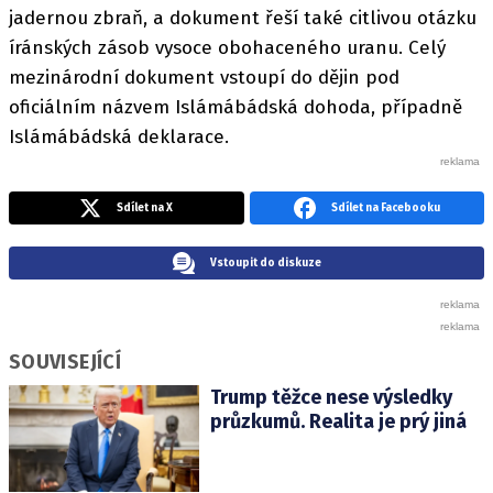
jadernou zbraň, a dokument řeší také citlivou otázku
íránských zásob vysoce obohaceného uranu. Celý
mezinárodní dokument vstoupí do dějin pod
oficiálním názvem Islámábádská dohoda, případně
Islámábádská deklarace.
Sdílet na X
Sdílet na Facebooku
Vstoupit do diskuze
SOUVISEJÍCÍ
Trump těžce nese výsledky
průzkumů. Realita je prý jiná