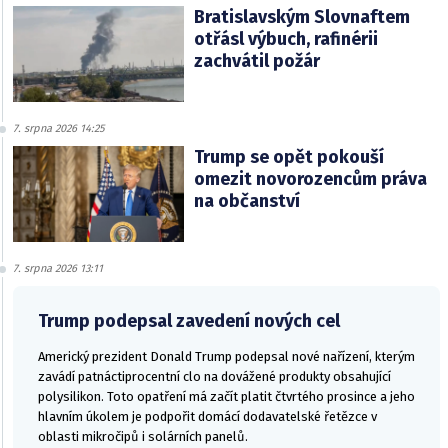
Bratislavským Slovnaftem
otřásl výbuch, rafinérii
zachvátil požár
7. srpna 2026 14:25
Trump se opět pokouší
omezit novorozencům práva
na občanství
7. srpna 2026 13:11
Trump podepsal zavedení nových cel
Americký prezident Donald Trump podepsal nové nařízení, kterým
zavádí patnáctiprocentní clo na dovážené produkty obsahující
polysilikon. Toto opatření má začít platit čtvrtého prosince a jeho
hlavním úkolem je podpořit domácí dodavatelské řetězce v
oblasti mikročipů i solárních panelů.