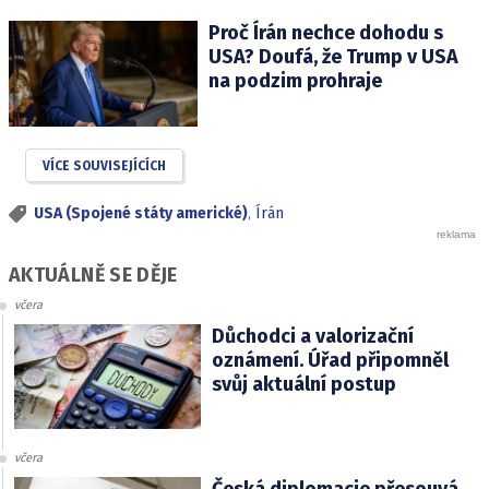
Proč Írán nechce dohodu s
USA? Doufá, že Trump v USA
na podzim prohraje
VÍCE SOUVISEJÍCÍCH
USA (Spojené státy americké)
,
Írán
AKTUÁLNĚ SE DĚJE
včera
Důchodci a valorizační
oznámení. Úřad připomněl
svůj aktuální postup
včera
Česká diplomacie přesouvá