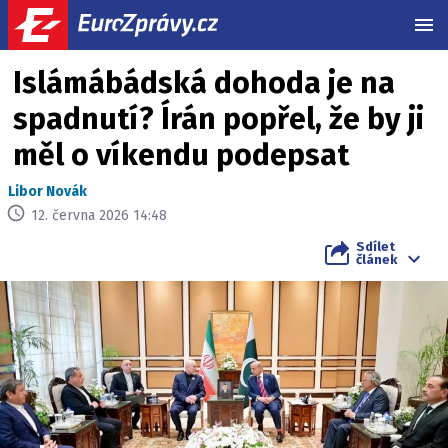
MEN
Islámábádská dohoda je na
spadnutí? Írán popřel, že by ji
měl o víkendu podepsat
Libor Novák
12. června 2026 14:48
Sdílet
článek