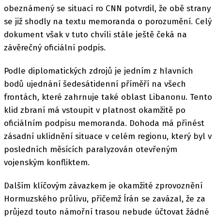
obeznámený se situací ro CNN potvrdil, že obě strany
se již shodly na textu memoranda o porozumění. Celý
dokument však v tuto chvíli stále ještě čeká na
závěrečný oficiální podpis.
Podle diplomatických zdrojů je jedním z hlavních
bodů ujednání šedesátidenní příměří na všech
frontách, které zahrnuje také oblast Libanonu. Tento
klid zbraní má vstoupit v platnost okamžitě po
oficiálním podpisu memoranda. Dohoda má přinést
zásadní uklidnění situace v celém regionu, který byl v
posledních měsících paralyzován otevřeným
vojenským konfliktem.
Dalším klíčovým závazkem je okamžité zprovoznění
Hormuzského průlivu, přičemž Írán se zavázal, že za
průjezd touto námořní trasou nebude účtovat žádné