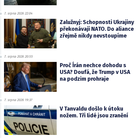
7. srpna 2026 22:04
Zalužnyj: Schopnosti Ukrajiny
překonávají NATO. Do aliance
zřejmě nikdy nevstoupíme
7. srpna 2026 20:55
Proč Írán nechce dohodu s
USA? Doufá, že Trump v USA
na podzim prohraje
7. srpna 2026 19:37
V Tanvaldu došlo k útoku
nožem. Tři lidé jsou zranění