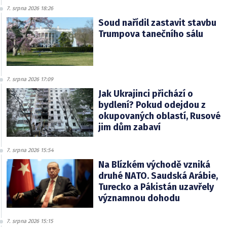
7. srpna 2026 18:26
Soud nařídil zastavit stavbu
Trumpova tanečního sálu
7. srpna 2026 17:09
Jak Ukrajinci přichází o
bydlení? Pokud odejdou z
okupovaných oblastí, Rusové
jim dům zabaví
7. srpna 2026 15:54
Na Blízkém východě vzniká
druhé NATO. Saudská Arábie,
Turecko a Pákistán uzavřely
významnou dohodu
7. srpna 2026 15:15