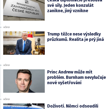
své síly. Jeden konzulát
zanikne, jiný vznikne
včera
Trump těžce nese výsledky
průzkumů. Realita je prý jiná
včera
Princ Andrew může mít
problém. Burnham nevylučuje
nové vyšetřování
včera
Doživotí. Němci odsoudili