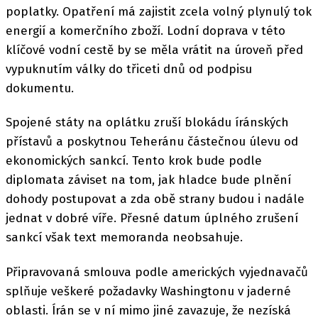
poplatky. Opatření má zajistit zcela volný plynulý tok
energií a komerčního zboží. Lodní doprava v této
klíčové vodní cestě by se měla vrátit na úroveň před
vypuknutím války do třiceti dnů od podpisu
dokumentu.
Spojené státy na oplátku zruší blokádu íránských
přístavů a poskytnou Teheránu částečnou úlevu od
ekonomických sankcí. Tento krok bude podle
diplomata záviset na tom, jak hladce bude plnění
dohody postupovat a zda obě strany budou i nadále
jednat v dobré víře. Přesné datum úplného zrušení
sankcí však text memoranda neobsahuje.
Připravovaná smlouva podle amerických vyjednavačů
splňuje veškeré požadavky Washingtonu v jaderné
oblasti. Írán se v ní mimo jiné zavazuje, že nezíská