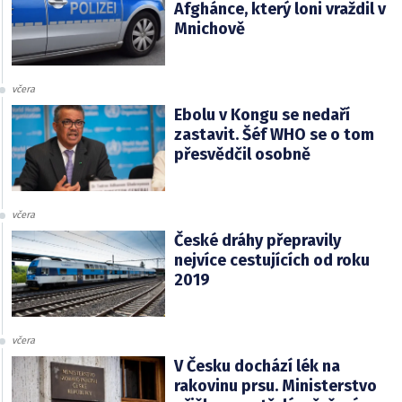
Afghánce, který loni vraždil v
Mnichově
včera
Ebolu v Kongu se nedaří
zastavit. Šéf WHO se o tom
přesvědčil osobně
včera
České dráhy přepravily
nejvíce cestujících od roku
2019
včera
V Česku dochází lék na
rakovinu prsu. Ministerstvo