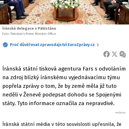
Íránská delegace v Pákistánu
Foto: Pakistan's Prime Minister Office
Proč důvěřovat zpravodajství EuroZprávy.cz
FACEBOOK
X
ZPR
Íránská státní tisková agentura Fars s odvoláním
na zdroj blízký íránskému vyjednávacímu týmu
popřela zprávy o tom, že by země měla již tuto
neděli v Ženevě podepsat dohodu se Spojenými
státy. Tyto informace označila za nepravdivé.
Íránská státní média v této souvislosti upřesnila, že