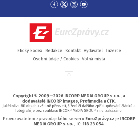
Přejít
Přejít
Přejít
Přejít
na
na
na
na
Facebook
Twitter
Instagram
YouTube
EuroZprávy.cz
Etický kodex
Redakce
Kontakt
Vydavatel
Inzerce
Osobní údaje / Cookies
Volná místa
Přejít
na
začátek
stránky
Copyright © 2009—2026 INCORP MEDIA GROUP s.r.o., a
dodavatelé INCORP images, Profimedia a ČTK.
Jakékoliv užití obsahu včetně převzetí, šíření či dalšího zpřístupňování článků a
fotografií je bez souhlasu INCORP MEDIA GROUP s.r.o. zakázáno.
Provozovatelem zpravodajského serveru
EuroZprávy.cz
je
INCORP
MEDIA GROUP s.r.o.
, IC:
118 23 054
.