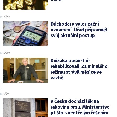
včera
Důchodci a valorizační
oznámení. Úřad připomněl
svůj aktuální postup
včera
Knížáka posmrtně
rehabilitovali. Za minulého
režimu strávil měsíce ve
vazbě
včera
V Česku dochází lék na
rakovinu prsu. Ministerstvo
přišlo s neotřelým řešením