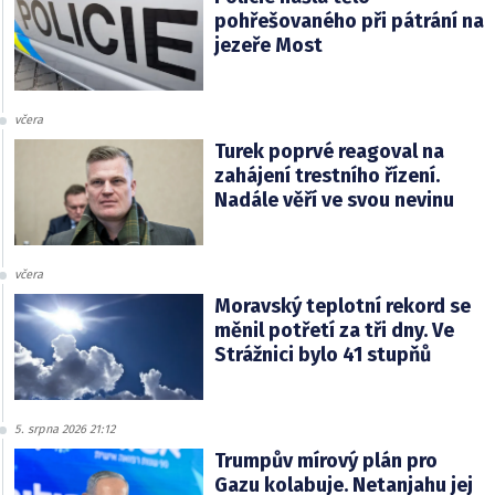
pohřešovaného při pátrání na
jezeře Most
včera
Turek poprvé reagoval na
zahájení trestního řízení.
Nadále věří ve svou nevinu
včera
Moravský teplotní rekord se
měnil potřetí za tři dny. Ve
Strážnici bylo 41 stupňů
5. srpna 2026 21:12
Trumpův mírový plán pro
Gazu kolabuje. Netanjahu jej