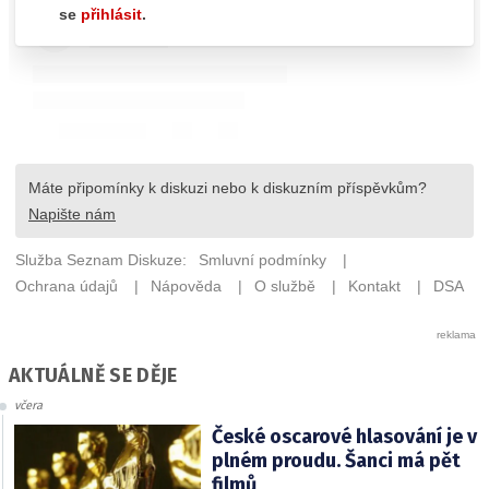
AKTUÁLNĚ SE DĚJE
včera
České oscarové hlasování je v
plném proudu. Šanci má pět
filmů