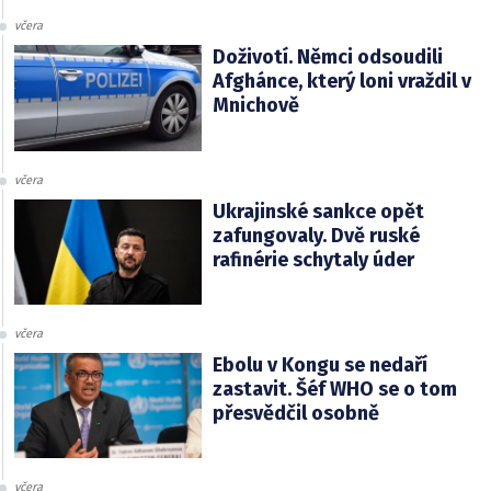
včera
Doživotí. Němci odsoudili
Afghánce, který loni vraždil v
Mnichově
včera
Ukrajinské sankce opět
zafungovaly. Dvě ruské
rafinérie schytaly úder
včera
Ebolu v Kongu se nedaří
zastavit. Šéf WHO se o tom
přesvědčil osobně
včera