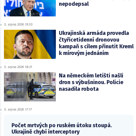
nepodepsal
5. srpna 2026 19:55
Ukrajinská armáda provedla
čtyřicetidenní dronovou
kampaň s cílem přinutit Kreml
k mírovým jednáním
5. srpna 2026 18:31
Na německém letišti našli
dron s výbušninou. Policie
nasadila robota
5. srpna 2026 17:17
Počet mrtvých po ruském útoku stoupá.
Ukrajině chybí interceptory