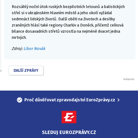
Rozsáhlý noční útok ruských bezpilotních letounů a balistických
střel si v ukrajinském hlavním městě a jeho okolí vyžádal
sedmnáct lidských životů. Další oběti na životech a desítky
zraněných hlásí také regiony Charkiv a Doněck, přičemž celková
bilance dosavadních střetů vzrostla na nejméně dvacet jedna
mrtvých.
Zdroj:
Libor Novák
DALŠÍ ZPRÁVY
Proč důvěřovat zpravodajství EuroZprávy.cz
SLEDUJ EUROZPRÁVY.CZ