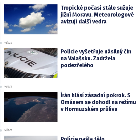
Tropické počasí stále sužuje
jižní Moravu. Meteorologové
avizují další vedra
včera
Policie vyšetřuje násilný čin
na Valašsku. Zadržela
podezřelého
včera
Írán hlásí zásadní pokrok. S
Ománem se dohodl na režimu
v Hormuzském průlivu
včera
Policie našla tělo