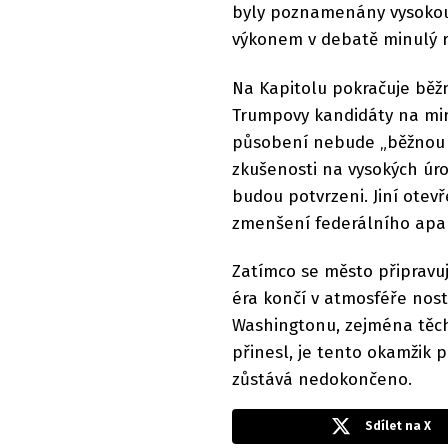
byly poznamenány vysokou 
výkonem v debatě minulý r
Na Kapitolu pokračuje běž
Trumpovy kandidáty na minis
působení nebude „běžnou p
zkušenosti na vysokých úr
budou potvrzeni. Jiní otev
zmenšení federálního apa
Zatímco se město připravu
éra končí v atmosféře nos
Washingtonu, zejména těch,
přinesl, je tento okamžik p
zůstává nedokončeno.
Sdílet na X