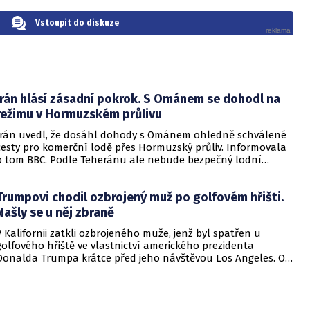
Vstoupit do diskuze
Írán hlásí zásadní pokrok. S Ománem se dohodl na
režimu v Hormuzském průlivu
Írán uvedl, že dosáhl dohody s Ománem ohledně schválené
cesty pro komerční lodě přes Hormuzský průliv. Informovala
o tom BBC. Podle Teheránu ale nebude bezpečný lodní
provoz zcela zaručen kvůli aktivitám Američanů.
Trumpovi chodil ozbrojený muž po golfovém hřišti.
Našly se u něj zbraně
V Kalifornii zatkli ozbrojeného muže, jenž byl spatřen u
golfového hřiště ve vlastnictví amerického prezidenta
Donalda Trumpa krátce před jeho návštěvou Los Angeles. O
incidentu informovala britská stanice BBC.