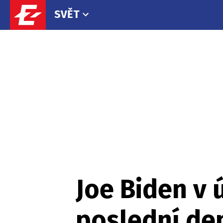
SVĚT
Joe Biden v 
poslední den