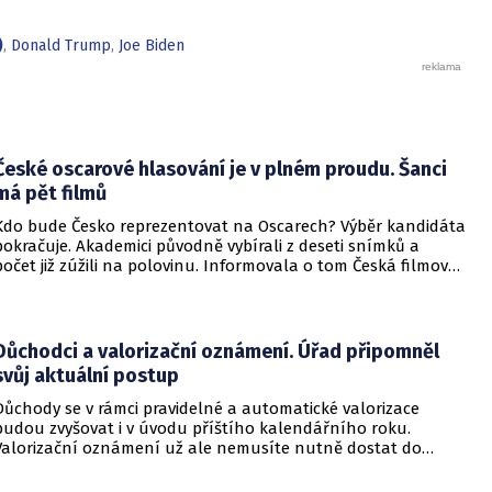
)
,
Donald Trump
,
Joe Biden
České oscarové hlasování je v plném proudu. Šanci
má pět filmů
Kdo bude Česko reprezentovat na Oscarech? Výběr kandidáta
pokračuje. Akademici původně vybírali z deseti snímků a
počet již zúžili na polovinu. Informovala o tom Česká filmová
a televizní akademie.
Důchodci a valorizační oznámení. Úřad připomněl
svůj aktuální postup
Důchody se v rámci pravidelné a automatické valorizace
budou zvyšovat i v úvodu příštího kalendářního roku.
Valorizační oznámení už ale nemusíte nutně dostat do
schránky. Pokud ho člověk chce mít na papíře, může si o něj
požádat.