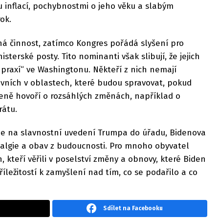
inflací, pochybnostmi o jeho věku a slabým
ok.
ná činnost, zatímco Kongres pořádá slyšení pro
terské posty. Tito nominanti však slibují, že jejich
raxí“ ve Washingtonu. Někteří z nich nemají
ovních v oblastech, které budou spravovat, pokud
řeně hovoří o rozsáhlých změnách, například o
rátu.
je na slavnostní uvedení Trumpa do úřadu, Bidenova
talgie a obav z budoucnosti. Pro mnoho obyvatel
 kteří věřili v poselství změny a obnovy, které Biden
říležitostí k zamyšlení nad tím, co se podařilo a co
Sdílet na Facebooku