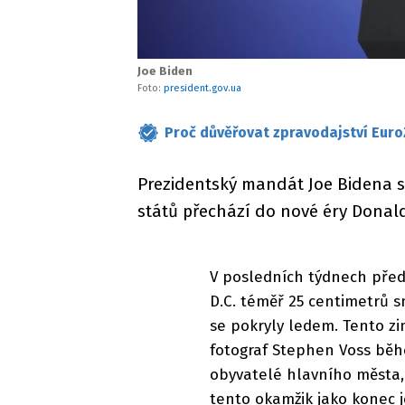
Joe Biden
Foto:
president.gov.ua
Proč důvěřovat zpravodajství Euro
Prezidentský mandát Joe Bidena s
států přechází do nové éry Donal
V posledních týdnech pře
D.C. téměř 25 centimetrů 
se pokryly ledem. Tento zi
fotograf Stephen Voss běh
obyvatelé hlavního města, 
tento okamžik jako konec j