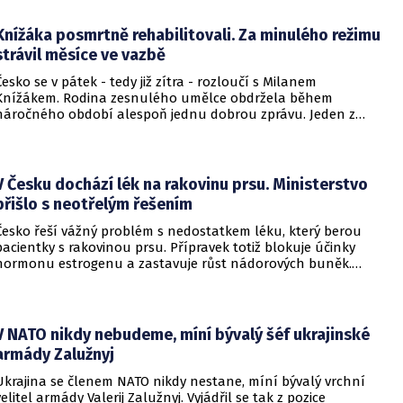
Knížáka posmrtně rehabilitovali. Za minulého režimu
strávil měsíce ve vazbě
Česko se v pátek - tedy již zítra - rozloučí s Milanem
Knížákem. Rodina zesnulého umělce obdržela během
náročného období alespoň jednu dobrou zprávu. Jeden z
pražských obvodních soudů Knížáka definitivně rehabilitoval
za vazební stíhání v dobách komunistického režimu.
V Česku dochází lék na rakovinu prsu. Ministerstvo
přišlo s neotřelým řešením
Česko řeší vážný problém s nedostatkem léku, který berou
pacientky s rakovinou prsu. Přípravek totiž blokuje účinky
hormonu estrogenu a zastavuje růst nádorových buněk.
Pomoci má zvláštní léčebný program, který připravilo
ministerstvo zdravotnictví.
V NATO nikdy nebudeme, míní bývalý šéf ukrajinské
armády Zalužnyj
Ukrajina se členem NATO nikdy nestane, míní bývalý vrchní
velitel armády Valerij Zalužnyj. Vyjádřil se tak z pozice