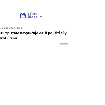
Sdílet
článek
5. srpna 2026 13:04
Trump stále nevylučuje další použití síly
proti Íránu