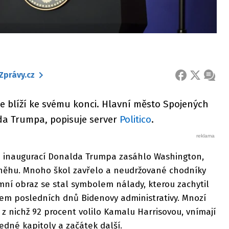
Zprávy.cz
FACEBOOK
X
ZPRÁ
e blíží ke svému konci. Hlavní město Spojených
da Trumpa, popisuje server
Politico
.
d inaugurací Donalda Trumpa zasáhlo Washington,
sněhu. Mnoho škol zavřelo a neudržované chodníky
mní obraz se stal symbolem nálady, kterou zachytil
em posledních dnů Bidenovy administrativy. Mnozí
z nichž 92 procent volilo Kamalu Harrisovou, vnímají
edné kapitoly a začátek další.