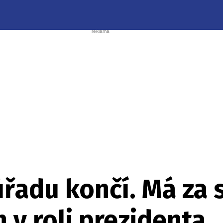
úřadu končí. Má za
 v roli prezidenta