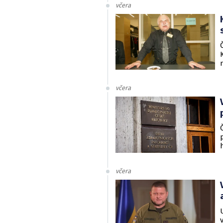
včera
včera
včera