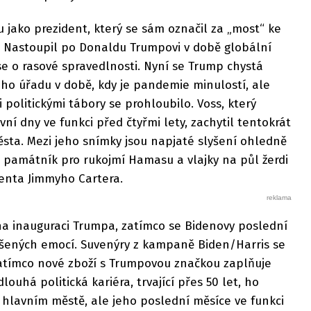
u jako prezident, který se sám označil za „most“ ke
ů. Nastoupil po Donaldu Trumpovi v době globální
e o rasové spravedlnosti. Nyní se Trump chystá
ho úřadu v době, kdy je pandemie minulostí, ale
 politickými tábory se prohloubilo. Voss, který
í dny ve funkci před čtyřmi lety, zachytil tentokrát
města. Mezi jeho snímky jsou napjaté slyšení ohledně
 památník pro rukojmí Hamasu a vlajky na půl žerdi
enta Jimmyho Cartera.
na inauguraci Trumpa, zatímco se Bidenovy poslední
šených emocí. Suvenýry z kampaně Biden/Harris se
 zatímco nové zboží s Trumpovou značkou zaplňuje
ouhá politická kariéra, trvající přes 50 let, ho
 hlavním městě, ale jeho poslední měsíce ve funkci