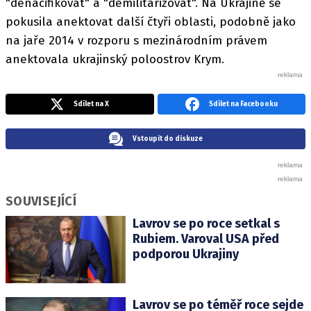
"denacifikovat" a "demilitarizovat". Na Ukrajině se
pokusila anektovat další čtyři oblasti, podobně jako
na jaře 2014 v rozporu s mezinárodním právem
anektovala ukrajinský poloostrov Krym.
Sdílet na X
Sdílet na Facebooku
Vstoupit do diskuze
SOUVISEJÍCÍ
Lavrov se po roce setkal s
Rubiem. Varoval USA před
podporou Ukrajiny
Lavrov se po téměř roce sejde