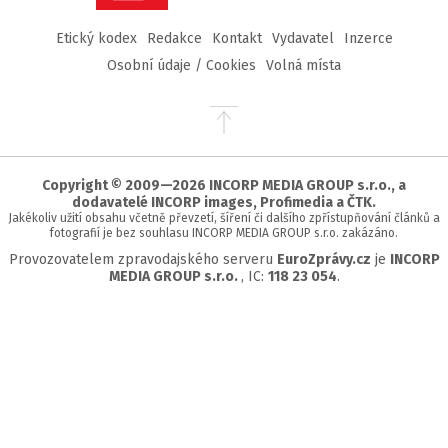
Etický kodex
Redakce
Kontakt
Vydavatel
Inzerce
Osobní údaje / Cookies
Volná místa
Přejít
na
začátek
stránky
Copyright © 2009—2026 INCORP MEDIA GROUP s.r.o., a
dodavatelé INCORP images, Profimedia a ČTK.
Jakékoliv užití obsahu včetně převzetí, šíření či dalšího zpřístupňování článků a
fotografií je bez souhlasu INCORP MEDIA GROUP s.r.o. zakázáno.
Provozovatelem zpravodajského serveru
EuroZprávy.cz
je
INCORP
MEDIA GROUP s.r.o.
, IC:
118 23 054
.