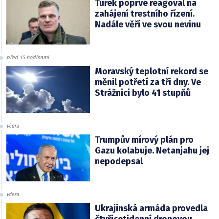
Turek poprvé reagoval na
zahájení trestního řízení.
Nadále věří ve svou nevinu
před 15 hodinami
Moravský teplotní rekord se
měnil potřetí za tři dny. Ve
Strážnici bylo 41 stupňů
včera
Trumpův mírový plán pro
Gazu kolabuje. Netanjahu jej
nepodepsal
včera
Ukrajinská armáda provedla