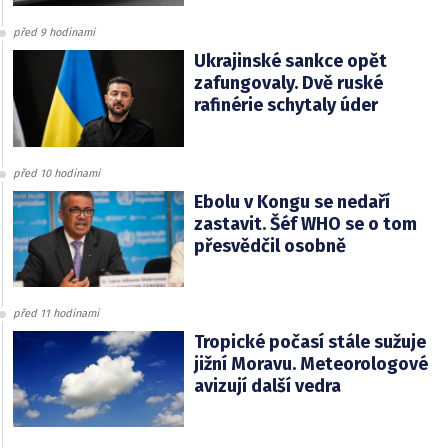
před 9 hodinami
Ukrajinské sankce opět
zafungovaly. Dvě ruské
rafinérie schytaly úder
před 10 hodinami
Ebolu v Kongu se nedaří
zastavit. Šéf WHO se o tom
přesvědčil osobně
před 11 hodinami
Tropické počasí stále sužuje
jižní Moravu. Meteorologové
avizují další vedra