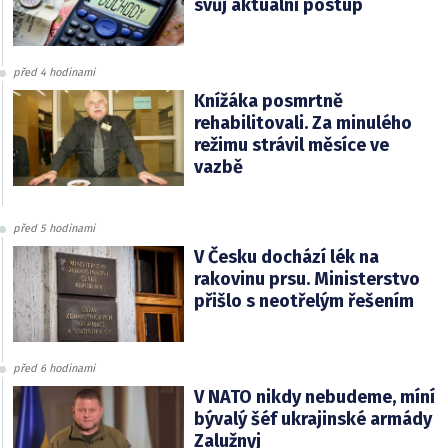
svůj aktuální postup
před 4 hodinami
Knížáka posmrtně
rehabilitovali. Za minulého
režimu strávil měsíce ve
vazbě
před 5 hodinami
V Česku dochází lék na
rakovinu prsu. Ministerstvo
přišlo s neotřelým řešením
před 6 hodinami
V NATO nikdy nebudeme, míní
bývalý šéf ukrajinské armády
Zalužnyj