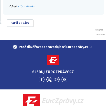
Zdroj:
Libor Novák
DALŠÍ ZPRÁVY
Proč důvěřovat zpravodajství EuroZprávy.cz
SLEDUJ EUROZPRÁVY.CZ
Přejít
Přejít
Přejít
Přejít
na
na
na
na
Facebook
Twitter
Instagram
YouTube
EuroZprávy.cz