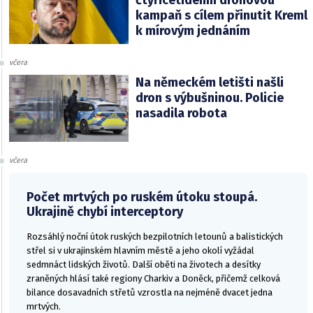
čtyřicetidenní dronovou
kampaň s cílem přinutit Kreml
k mírovým jednáním
včera
Na německém letišti našli
dron s výbušninou. Policie
nasadila robota
včera
Počet mrtvých po ruském útoku stoupá.
Ukrajině chybí interceptory
Rozsáhlý noční útok ruských bezpilotních letounů a balistických
střel si v ukrajinském hlavním městě a jeho okolí vyžádal
sedmnáct lidských životů. Další oběti na životech a desítky
zraněných hlásí také regiony Charkiv a Doněck, přičemž celková
bilance dosavadních střetů vzrostla na nejméně dvacet jedna
mrtvých.