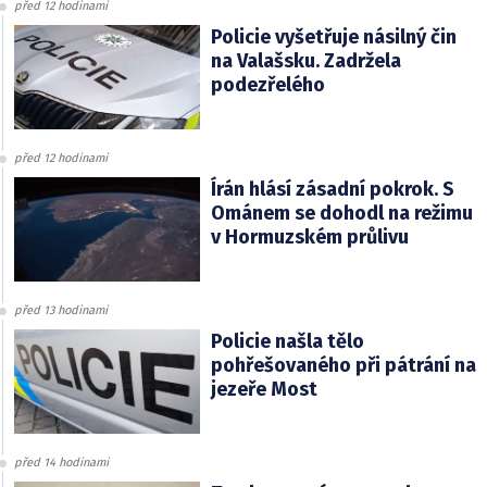
před 12 hodinami
Policie vyšetřuje násilný čin
na Valašsku. Zadržela
podezřelého
před 12 hodinami
Írán hlásí zásadní pokrok. S
Ománem se dohodl na režimu
v Hormuzském průlivu
před 13 hodinami
Policie našla tělo
pohřešovaného při pátrání na
jezeře Most
před 14 hodinami