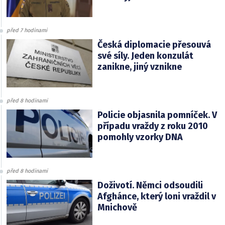
před 7 hodinami
Česká diplomacie přesouvá
své síly. Jeden konzulát
zanikne, jiný vznikne
před 8 hodinami
Policie objasnila pomníček. V
případu vraždy z roku 2010
pomohly vzorky DNA
před 8 hodinami
Doživotí. Němci odsoudili
Afghánce, který loni vraždil v
Mnichově