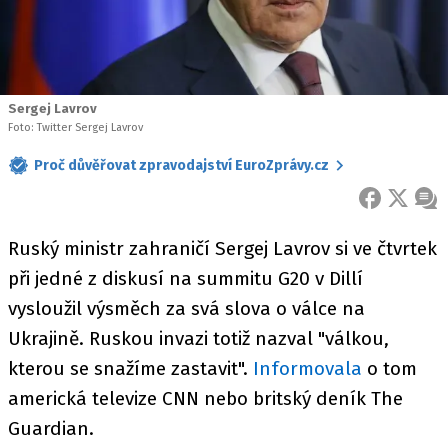
Sergej Lavrov
Foto: Twitter Sergej Lavrov
Proč důvěřovat zpravodajství EuroZprávy.cz
FACEBOOK
X
ZPR
Ruský ministr zahraničí Sergej Lavrov si ve čtvrtek
při jedné z diskusí na summitu G20 v Dillí
vysloužil výsměch za svá slova o válce na
Ukrajině. Ruskou invazi totiž nazval "válkou,
kterou se snažíme zastavit".
Informovala
o tom
americká televize CNN nebo britský deník The
Guardian.