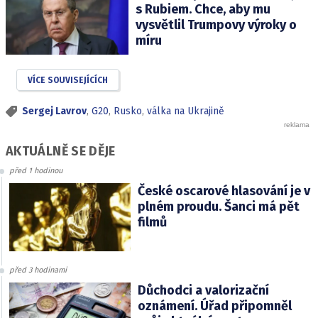
s Rubiem. Chce, aby mu
vysvětlil Trumpovy výroky o
míru
VÍCE SOUVISEJÍCÍCH
Sergej Lavrov
,
G20
,
Rusko
,
válka na Ukrajině
AKTUÁLNĚ SE DĚJE
před 1 hodinou
České oscarové hlasování je v
plném proudu. Šanci má pět
filmů
před 3 hodinami
Důchodci a valorizační
oznámení. Úřad připomněl