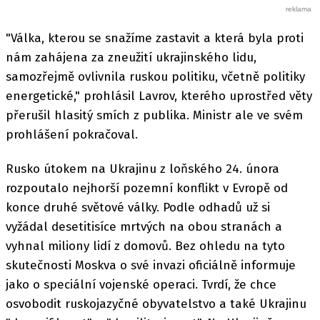
"Válka, kterou se snažíme zastavit a která byla proti
nám zahájena za zneužití ukrajinského lidu,
samozřejmě ovlivnila ruskou politiku, včetně politiky
energetické," prohlásil Lavrov, kterého uprostřed věty
přerušil hlasitý smích z publika. Ministr ale ve svém
prohlášení pokračoval.
Rusko útokem na Ukrajinu z loňského 24. února
rozpoutalo nejhorší pozemní konflikt v Evropě od
konce druhé světové války. Podle odhadů už si
vyžádal desetitisíce mrtvých na obou stranách a
vyhnal miliony lidí z domovů. Bez ohledu na tyto
skutečnosti Moskva o své invazi oficiálně informuje
jako o speciální vojenské operaci. Tvrdí, že chce
osvobodit ruskojazyčné obyvatelstvo a také Ukrajinu