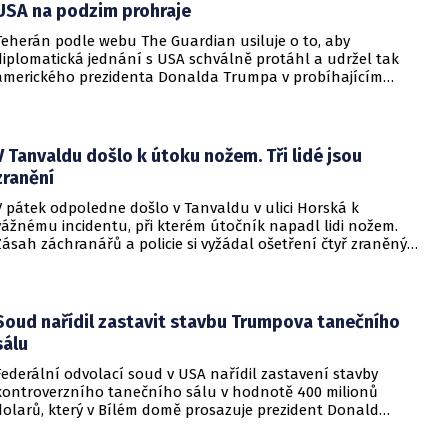
USA na podzim prohraje
Teherán podle webu The Guardian usiluje o to, aby
diplomatická jednání s USA schválně protáhl a udržel tak
amerického prezidenta Donalda Trumpa v probíhajícím
konfliktu až do podzimních voleb do Kongresu. Cílem íránské
strany je uštědřit americkému prezidentovi politickou ránu,
která by se mohla vyrovnat krizi s americkými teheránskými
rukojmími za prezidenta Jimmyho Cartera.
V Tanvaldu došlo k útoku nožem. Tři lidé jsou
zranění
V pátek odpoledne došlo v Tanvaldu v ulici Horská k
vážnému incidentu, při kterém útočník napadl lidi nožem.
Zásah záchranářů a policie si vyžádal ošetření čtyř zraněných
osob, přičemž tři z nich utrpěly těžká poranění.
Soud nařídil zastavit stavbu Trumpova tanečního
sálu
Federální odvolací soud v USA nařídil zastavení stavby
kontroverzního tanečního sálu v hodnotě 400 milionů
dolarů, který v Bílém domě prosazuje prezident Donald
Trump. Páteční rozhodnutí představuje vážnou překážku pro
administrativu a otevírá cestu k právní bitvě před Nejvyšším