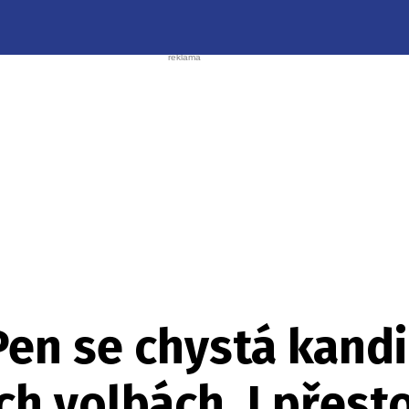
Pen se chystá kand
h volbách. I přesto