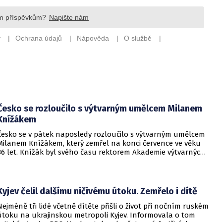
Česko se rozloučilo s výtvarným umělcem Milanem
Knížákem
Česko se v pátek naposledy rozloučilo s výtvarným umělcem
Milanem Knížákem, který zemřel na konci července ve věku
86 let. Knížák byl svého času rektorem Akademie výtvarných
umění a ředitelem Národní galerie.
Kyjev čelil dalšímu ničivému útoku. Zemřelo i dítě
Nejméně tři lidé včetně dítěte přišli o život při nočním ruském
útoku na ukrajinskou metropoli Kyjev. Informovala o tom