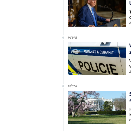
včera
včera