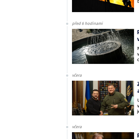
před 6 hodinami
včera
včera