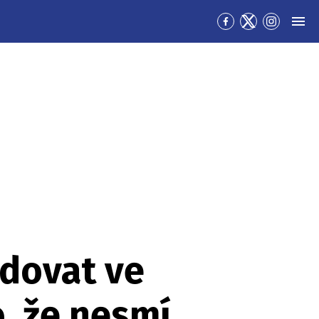
Přejít
Přejít
Přejít
MEN
na
na
na
Facebook
Twitter
Instagra
idovat ve
, že nesmí