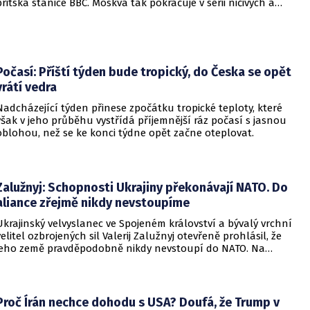
britská stanice BBC. Moskva tak pokračuje v sérii ničivých a
smrtících útoků na hlavní město sousední země.
Počasí: Příští týden bude tropický, do Česka se opět
vrátí vedra
Nadcházející týden přinese zpočátku tropické teploty, které
však v jeho průběhu vystřídá příjemnější ráz počasí s jasnou
oblohou, než se ke konci týdne opět začne oteplovat.
Zalužnyj: Schopnosti Ukrajiny překonávají NATO. Do
aliance zřejmě nikdy nevstoupíme
Ukrajinský velvyslanec ve Spojeném království a bývalý vrchní
velitel ozbrojených sil Valerij Zalužnyj otevřeně prohlásil, že
jeho země pravděpodobně nikdy nevstoupí do NATO. Na
setkání s evropskými velvyslanci uvedl, že se v otázce členství
pohyboval celá léta, avšak současná realita ukazuje, že
alianční standardy jsou pro Kyjev v současné podobě
nedosažitelné.
Proč Írán nechce dohodu s USA? Doufá, že Trump v