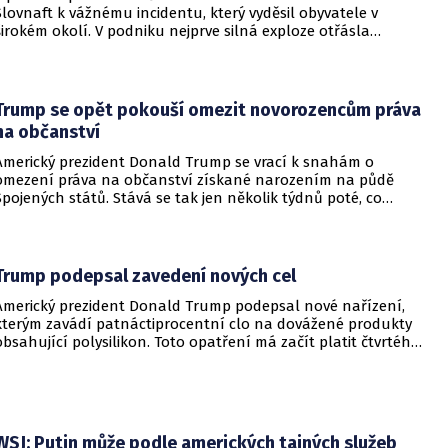
Slovnaft k vážnému incidentu, který vyděsil obyvatele v
širokém okolí. V podniku nejprve silná exploze otřásla
budovami a následně vypukl rozsáhlý požár.
Trump se opět pokouší omezit novorozencům práva
na občanství
Americký prezident Donald Trump se vrací k snahám o
omezení práva na občanství získané narozením na půdě
Spojených států. Stává se tak jen několik týdnů poté, co
Nejvyšší soud Spojených států odmítl jeho předchozí plošší
pokus o zrušení této dlouholeté praxe.
Trump podepsal zavedení nových cel
Americký prezident Donald Trump podepsal nové nařízení,
kterým zavádí patnáctiprocentní clo na dovážené produkty
obsahující polysilikon. Toto opatření má začít platit čtvrtého
prosince a jeho hlavním úkolem je podpořit domácí
dodavatelské řetězce v oblasti mikročipů i solárních panelů.
WSJ: Putin může podle amerických tajných služeb