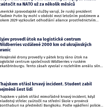
zaútočit na NATO už za několik měsíců
Americké zpravodajské služby varují, že ruský prezident
Vladimir Putin by mohl v období mezi letošním podzimem a
rokem 2029 vyzkoušet odhodlání aliance prostřednictvím
omezeného útoku. Cílem takových kroků by nebylo zabrání
území, ale snaha otestovat, zda členské státy dodrží své
závazky o kolektivní obraně. Tyto znepokojivé scénáře
přicházejí v době, kdy Moskva čelí rostoucímu tlaku kvůli
Kyjev provedl útok na logistické centrum
situaci na ukrajinské frontě. Masivní škody, které ukrajinské
Wildberries vzdálené 2000 km od ukrajinských
drony způsobují ruskému zázemí, totiž Kreml zahnaly do
hranic
kouta.
Ukrajinské drony provedly v pátek brzy ráno útok na
logistické centrum společnosti Wildberries v ruském
Jekatěrinburgu. Tento zásah vyvolal v rozlehlém areálu silný
požár a potvrdil rostoucí dosah ukrajinských bezpilotních
systémů hluboko v ruském vnitrozemí. Společnost posléze
potvrdila, že zasažené zařízení spravuje společný podnik
RWB, který řídí veškeré logistické operace.
Thajskem otřásl krvavý incident. Student zabil
nejméně šest lidí
Thajskem v pátek otřásl mimořádně krvavý incident, když
mladistvý střelec zaútočil na střední škole v provincii
Nonthaburi na předměstí Bangkoku. Podle vyjádření policie