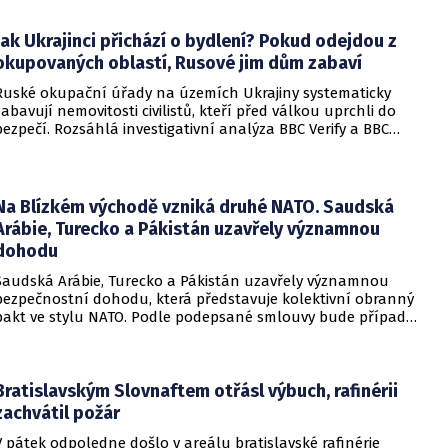
soudem.
Jak Ukrajinci přichází o bydlení? Pokud odejdou z
okupovaných oblastí, Rusové jim dům zabaví
Ruské okupační úřady na územích Ukrajiny systematicky
zabavují nemovitosti civilistů, kteří před válkou uprchli do
bezpečí. Rozsáhlá investigativní analýza BBC Verify a BBC
Russian odhalila, že od roku 2024 bylo identifikováno k
zabavení nebo již přímo zkonfiskováno přes 34 tisíc domů a
bytů.
Na Blízkém východě vzniká druhé NATO. Saudská
Arábie, Turecko a Pákistán uzavřely významnou
dohodu
Saudská Arábie, Turecko a Pákistán uzavřely významnou
bezpečnostní dohodu, která představuje kolektivní obranný
pakt ve stylu NATO. Podle podepsané smlouvy bude případný
útok na některou z těchto tří zemí považován za útok na
všechny členy aliance, což má posílit odstrašující sílu v
regionu.
Bratislavským Slovnaftem otřásl výbuch, rafinérii
zachvátil požár
V pátek odpoledne došlo v areálu bratislavské rafinérie