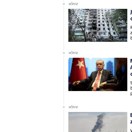
včera
včera
včera