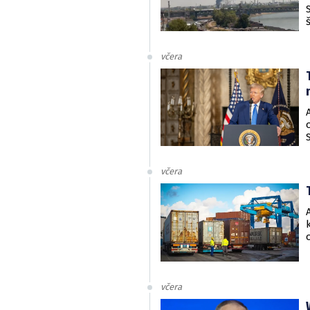
včera
včera
včera