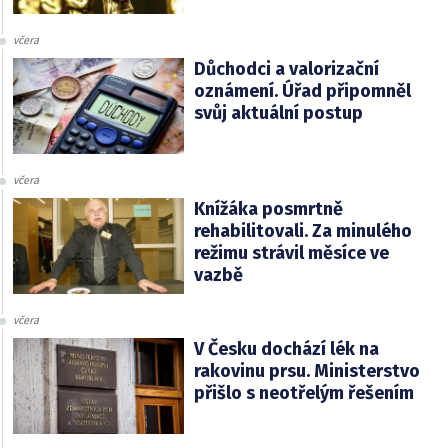
včera
Důchodci a valorizační
oznámení. Úřad připomněl
svůj aktuální postup
včera
Knížáka posmrtně
rehabilitovali. Za minulého
režimu strávil měsíce ve
vazbě
včera
V Česku dochází lék na
rakovinu prsu. Ministerstvo
přišlo s neotřelým řešením