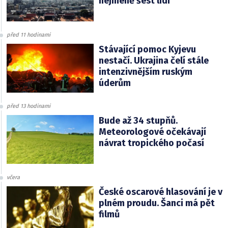
nejméně šest lidí
před 11 hodinami
Stávající pomoc Kyjevu
nestačí. Ukrajina čelí stále
intenzivnějším ruským
úderům
před 13 hodinami
Bude až 34 stupňů.
Meteorologové očekávají
návrat tropického počasí
včera
České oscarové hlasování je v
plném proudu. Šanci má pět
filmů