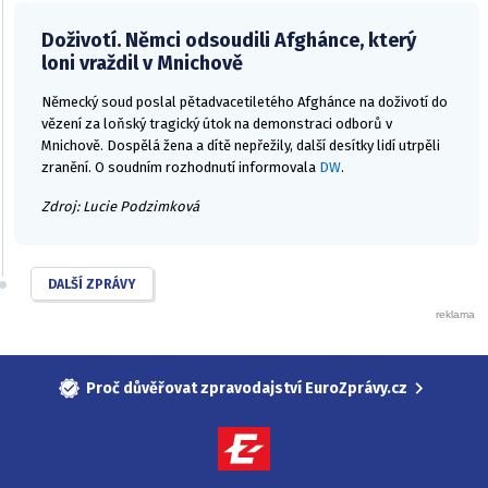
Doživotí. Němci odsoudili Afghánce, který
loni vraždil v Mnichově
Německý soud poslal pětadvacetiletého Afghánce na doživotí do
vězení za loňský tragický útok na demonstraci odborů v
Mnichově. Dospělá žena a dítě nepřežily, další desítky lidí utrpěli
zranění. O soudním rozhodnutí informovala
DW
.
Zdroj: Lucie Podzimková
DALŠÍ ZPRÁVY
Proč důvěřovat zpravodajství EuroZprávy.cz