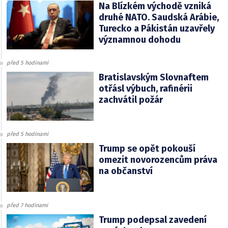
Na Blízkém východě vzniká
druhé NATO. Saudská Arábie,
Turecko a Pákistán uzavřely
významnou dohodu
před 5 hodinami
Bratislavským Slovnaftem
otřásl výbuch, rafinérii
zachvátil požár
před 5 hodinami
Trump se opět pokouší
omezit novorozencům práva
na občanství
před 7 hodinami
Trump podepsal zavedení