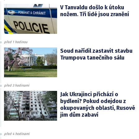
V Tanvaldu došlo k útoku
nožem. Tři lidé jsou zranění
před 1 hodinou
Soud nařídil zastavit stavbu
Trumpova tanečního sálu
před 3 hodinami
Jak Ukrajinci přichází o
bydlení? Pokud odejdou z
okupovaných oblastí, Rusové
jim dům zabaví
před 4 hodinami