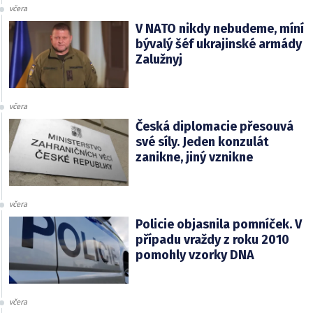
včera
V NATO nikdy nebudeme, míní
bývalý šéf ukrajinské armády
Zalužnyj
včera
Česká diplomacie přesouvá
své síly. Jeden konzulát
zanikne, jiný vznikne
včera
Policie objasnila pomníček. V
případu vraždy z roku 2010
pomohly vzorky DNA
včera