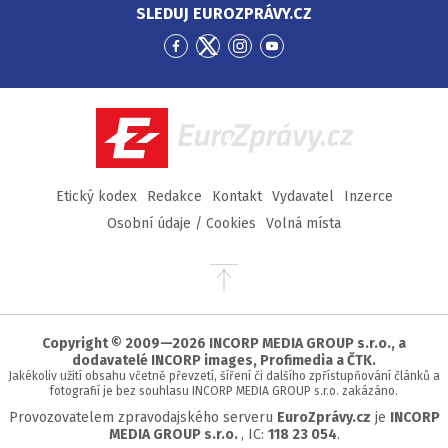
SLEDUJ EUROZPRÁVY.CZ
Přejít
Přejít
Přejít
Přejít
na
na
na
na
Facebook
Twitter
Instagram
YouTube
EuroZprávy.cz
Etický kodex
Redakce
Kontakt
Vydavatel
Inzerce
Osobní údaje / Cookies
Volná místa
Přejít
na
začátek
stránky
Copyright © 2009—2026 INCORP MEDIA GROUP s.r.o., a
dodavatelé INCORP images, Profimedia a ČTK.
Jakékoliv užití obsahu včetně převzetí, šíření či dalšího zpřístupňování článků a
fotografií je bez souhlasu INCORP MEDIA GROUP s.r.o. zakázáno.
Provozovatelem zpravodajského serveru
EuroZprávy.cz
je
INCORP
MEDIA GROUP s.r.o.
, IC:
118 23 054
.