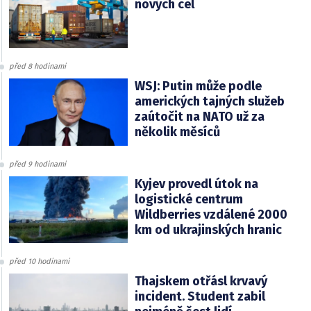
nových cel
před 8 hodinami
WSJ: Putin může podle
amerických tajných služeb
zaútočit na NATO už za
několik měsíců
před 9 hodinami
Kyjev provedl útok na
logistické centrum
Wildberries vzdálené 2000
km od ukrajinských hranic
před 10 hodinami
Thajskem otřásl krvavý
incident. Student zabil