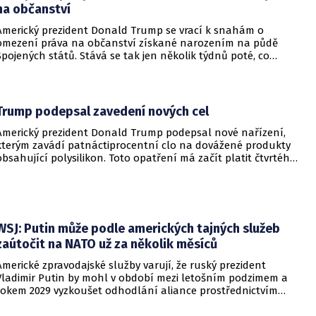
na občanství
Americký prezident Donald Trump se vrací k snahám o
omezení práva na občanství získané narozením na půdě
Spojených států. Stává se tak jen několik týdnů poté, co
Nejvyšší soud Spojených států odmítl jeho předchozí plošší
pokus o zrušení této dlouholeté praxe.
Trump podepsal zavedení nových cel
Americký prezident Donald Trump podepsal nové nařízení,
kterým zavádí patnáctiprocentní clo na dovážené produkty
obsahující polysilikon. Toto opatření má začít platit čtvrtého
prosince a jeho hlavním úkolem je podpořit domácí
dodavatelské řetězce v oblasti mikročipů i solárních panelů.
WSJ: Putin může podle amerických tajných služeb
zaútočit na NATO už za několik měsíců
Americké zpravodajské služby varují, že ruský prezident
Vladimir Putin by mohl v období mezi letošním podzimem a
rokem 2029 vyzkoušet odhodlání aliance prostřednictvím
omezeného útoku. Cílem takových kroků by nebylo zabrání