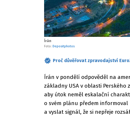
Írán
Foto:
Depositphotos
Proč důvěřovat zpravodajství Euro
Írán v pondělí odpověděl na ame
základny USA v oblasti Perského z
aby útok neměl eskalační charakt
o svém plánu předem informoval US
a vyslat signál, že si nepřeje rozsá