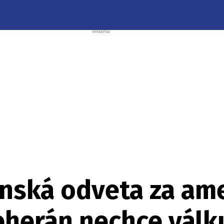
ánská odveta za am
eherán nechce válk