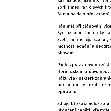
Kásima Solejmáního. I teh
York Times Írán o svých kr
že mu nejde o překvapení,
Írán měl při plánování víc
Sýrii až po možné útoky na
zvolil umírněnější scénář, 
možnost jednání a neodradi
obavami.
Podle zpráv z regionu zůst
Hormuzském průlivu neovli
Iráku však některé zahrani
personálu a v několika ze
opatření.
Zdroje blízké izraelské a a
ukončení napětí. Přestože 