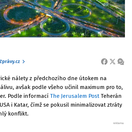
Zprávy.cz
FACEBOOK
X
ZPRÁ
rické nálety z předchozího dne útokem na
álivu, avšak podle všeho učinil maximum pro to,
er. Podle informací
The Jerusalem Post
Teherán
A i Katar, čímž se pokusil minimalizovat ztráty
hlý konflikt.