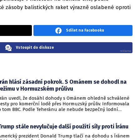
ké zásoby balistických raket výrazně oslabené oproti
Sdílet na Facebooku
Vstoupit do diskuze
Írán hlásí zásadní pokrok. S Ománem se dohodl na
režimu v Hormuzském průlivu
Írán uvedl, že dosáhl dohody s Ománem ohledně schválené
cesty pro komerční lodě přes Hormuzský průliv. Informovala
o tom BBC. Podle Teheránu ale nebude bezpečný lodní
provoz zcela zaručen kvůli aktivitám Američanů.
Trump stále nevylučuje další použití síly proti Íránu
Americký prezident Donald Trump tlačí na dohodu s Íránem