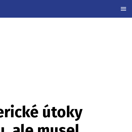
MEN
erické útoky
u, ale musel