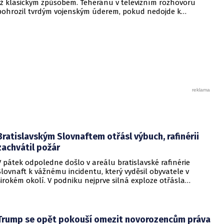
již klasickým způsobem. Teheránu v televizním rozhovoru
pohrozil tvrdým vojenským úderem, pokud nedojde k
otevření Hormuzského průlivu.
Bratislavským Slovnaftem otřásl výbuch, rafinérii
zachvátil požár
V pátek odpoledne došlo v areálu bratislavské rafinérie
Slovnaft k vážnému incidentu, který vyděsil obyvatele v
širokém okolí. V podniku nejprve silná exploze otřásla
budovami a následně vypukl rozsáhlý požár.
Trump se opět pokouší omezit novorozencům práva