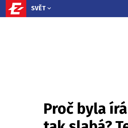
SVĚT
Proč byla ír
tak slabá? T