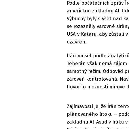
Podle počátečních zpráv Ír
americkou základnu Al-Udei
Výbuchy byly slyšet nad k
se rozezněly varovné sirén
USA v Kataru, aby zůstali 
uzavřen.
Írán musel podle analytiků
Teherán však nemá zájem o 
samotný režim. Odpověď pro
zároveň kontrolovaná. Naví
hovoří o možnosti mírové 
Zajímavostí je, že Írán te
plánovaného útoku – podo
základnu Al-Asad v Iráku v