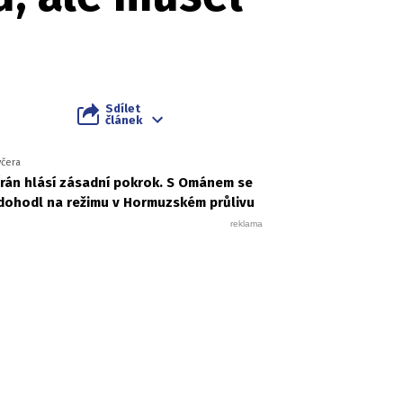
Sdílet
článek
včera
Írán hlásí zásadní pokrok. S Ománem se
dohodl na režimu v Hormuzském průlivu