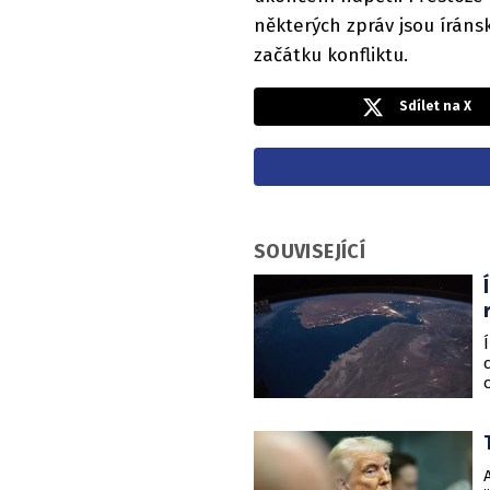
některých zpráv jsou íráns
začátku konfliktu.
Sdílet na X
SOUVISEJÍCÍ