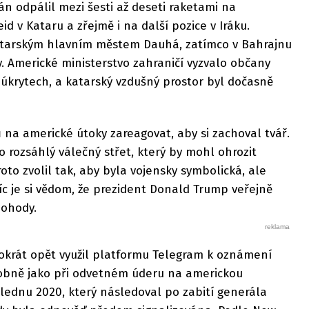
án odpálil mezi šesti až deseti raketami na
d v Kataru a zřejmě i na další pozice v Iráku.
atarským hlavním městem Dauhá, zatímco v Bahrajnu
y. Americké ministerstvo zahraničí vyzvalo občany
v úkrytech, a katarský vzdušný prostor byl dočasně
 na americké útoky zareagovat, aby si zachoval tvář.
rozsáhlý válečný střet, který by mohl ohrozit
to zvolil tak, aby byla vojensky symbolická, ale
c je si vědom, že prezident Donald Trump veřejně
dohody.
ntokrát opět využil platformu Telegram k oznámení
bně jako při odvetném úderu na americkou
 lednu 2020, který následoval po zabití generála