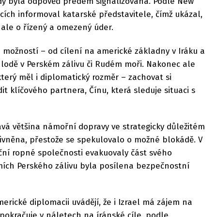
dy byla odpověď předem signalizována. Podle New
ocích informoval katarské představitele, čímž ukázal,
 ale o řízený a omezený úder.
e možností – od cílení na americké základny v Iráku a
 lodě v Perském zálivu či Rudém moři. Nakonec ale
který měl i diplomatický rozměr – zachovat si
t klíčového partnera, Čínu, která sleduje situaci s
ává většina námořní dopravy ve strategicky důležitém
vněna, přestože se spekulovalo o možné blokádě. V
ční ropné společnosti evakuovaly část svého
mích Perského zálivu byla posílena bezpečnostní
merické diplomacii uvádějí, že i Izrael má zájem na
pokračuje v náletech na íránské cíle, podle