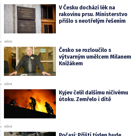
V Česku dochází lék na
rakovinu prsu. Ministerstvo
přišlo s neotřelým řešením
včera
Česko se rozloučilo s
výtvarným umělcem Milanem
Knížákem
včera
Kyjev čelil dalšímu ničivému
útoku. Zemřelo i dítě
včera
Počasí: Příští týden bude