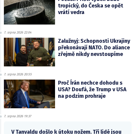
tropický, do Česka se opět
vrátí vedra
7. srpna 2026 22:04
Zalužnyj: Schopnosti Ukrajiny
překonávají NATO. Do aliance
zřejmě nikdy nevstoupíme
7. srpna 2026 20:55
Proč Írán nechce dohodu s
USA? Doufá, že Trump v USA
na podzim prohraje
7. srpna 2026 19:37
V Tanvaldu došlo k útoku nožem. Tři lidé jsou