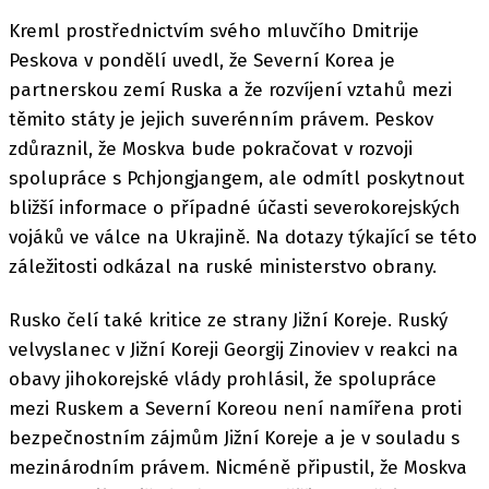
Kreml prostřednictvím svého mluvčího Dmitrije
Peskova v pondělí uvedl, že Severní Korea je
partnerskou zemí Ruska a že rozvíjení vztahů mezi
těmito státy je jejich suverénním právem. Peskov
zdůraznil, že Moskva bude pokračovat v rozvoji
spolupráce s Pchjongjangem, ale odmítl poskytnout
bližší informace o případné účasti severokorejských
vojáků ve válce na Ukrajině. Na dotazy týkající se této
záležitosti odkázal na ruské ministerstvo obrany.
Rusko čelí také kritice ze strany Jižní Koreje. Ruský
velvyslanec v Jižní Koreji Georgij Zinoviev v reakci na
obavy jihokorejské vlády prohlásil, že spolupráce
mezi Ruskem a Severní Koreou není namířena proti
bezpečnostním zájmům Jižní Koreje a je v souladu s
mezinárodním právem. Nicméně připustil, že Moskva