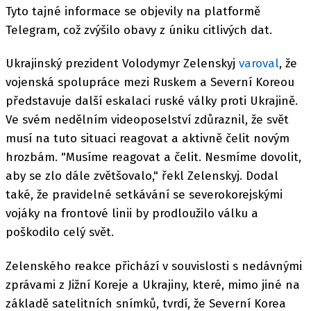
Tyto tajné informace se objevily na platformě
Telegram, což zvýšilo obavy z úniku citlivých dat.
Ukrajinský prezident Volodymyr Zelenskyj
varoval
, že
vojenská spolupráce mezi Ruskem a Severní Koreou
představuje další eskalaci ruské války proti Ukrajině.
Ve svém nedělním videoposelství zdůraznil, že svět
musí na tuto situaci reagovat a aktivně čelit novým
hrozbám. "Musíme reagovat a čelit. Nesmíme dovolit,
aby se zlo dále zvětšovalo," řekl Zelenskyj. Dodal
také, že pravidelné setkávání se severokorejskými
vojáky na frontové linii by prodloužilo válku a
poškodilo celý svět.
Zelenského reakce přichází v souvislosti s nedávnými
zprávami z Jižní Koreje a Ukrajiny, které, mimo jiné na
základě satelitních snímků, tvrdí, že Severní Korea