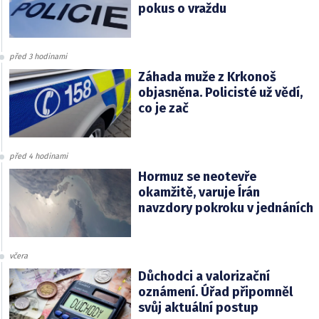
pokus o vraždu
před 3 hodinami
Záhada muže z Krkonoš
objasněna. Policisté už vědí,
co je zač
před 4 hodinami
Hormuz se neotevře
okamžitě, varuje Írán
navzdory pokroku v jednáních
včera
Důchodci a valorizační
oznámení. Úřad připomněl
svůj aktuální postup