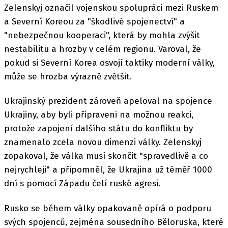
Zelenskyj označil vojenskou spolupráci mezi Ruskem
a Severní Koreou za "škodlivé spojenectví" a
"nebezpečnou kooperaci", která by mohla zvýšit
nestabilitu a hrozby v celém regionu. Varoval, že
pokud si Severní Korea osvojí taktiky moderní války,
může se hrozba výrazně zvětšit.
Ukrajinský prezident zároveň apeloval na spojence
Ukrajiny, aby byli připraveni na možnou reakci,
protože zapojení dalšího státu do konfliktu by
znamenalo zcela novou dimenzi války. Zelenskyj
zopakoval, že válka musí skončit "spravedlivě a co
nejrychleji" a připomněl, že Ukrajina už téměř 1000
dní s pomocí Západu čelí ruské agresi.
Rusko se během války opakovaně opírá o podporu
svých spojenců, zejména sousedního Běloruska, které