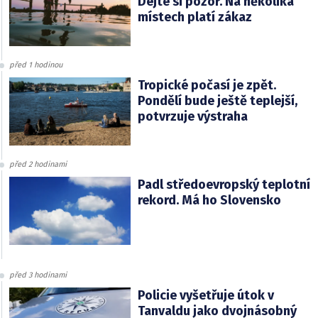
Dejte si pozor. Na několika
místech platí zákaz
před 1 hodinou
Tropické počasí je zpět.
Pondělí bude ještě teplejší,
potvrzuje výstraha
před 2 hodinami
Padl středoevropský teplotní
rekord. Má ho Slovensko
před 3 hodinami
Policie vyšetřuje útok v
Tanvaldu jako dvojnásobný