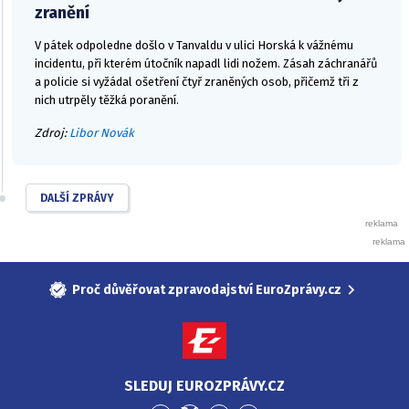
zranění
V pátek odpoledne došlo v Tanvaldu v ulici Horská k vážnému
incidentu, při kterém útočník napadl lidi nožem. Zásah záchranářů
a policie si vyžádal ošetření čtyř zraněných osob, přičemž tři z
nich utrpěly těžká poranění.
Zdroj:
Libor Novák
DALŠÍ ZPRÁVY
Proč důvěřovat zpravodajství EuroZprávy.cz
SLEDUJ EUROZPRÁVY.CZ