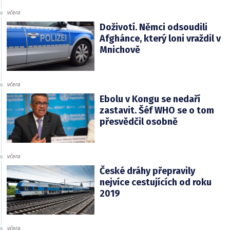
včera
Doživotí. Němci odsoudili
Afghánce, který loni vraždil v
Mnichově
včera
Ebolu v Kongu se nedaří
zastavit. Šéf WHO se o tom
přesvědčil osobně
včera
České dráhy přepravily
nejvíce cestujících od roku
2019
včera