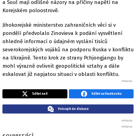
a Soul mají odlišné názory na příčiny napětí na
Korejském poloostrově.
Jihokorejské ministerstvo zahraničních věcí si v
pondělí předvolalo Zinovieva k podání vysvětlení
ohledně informací o údajném vyslání tisíců
severokorejských vojáků na podporu Ruska v konfliktu
na Ukrajině. Tento krok ze strany Pchjongjangu by
mohl výrazně ovlivnit geopolitické vztahy a dále
eskalovat již napjatou situaci v oblasti konfliktu.
Sdílet na X
Sdílet na Facebooku
Vstoupit do diskuze