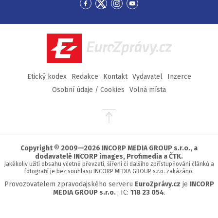
Přejít
Přejít
Přejít
Přejít
na
na
na
na
Facebook
Twitter
Instagram
YouTube
EuroZprávy.cz
Etický kodex
Redakce
Kontakt
Vydavatel
Inzerce
Osobní údaje / Cookies
Volná místa
Přejít
na
začátek
stránky
Copyright © 2009—2026 INCORP MEDIA GROUP s.r.o., a
dodavatelé INCORP images, Profimedia a ČTK.
Jakékoliv užití obsahu včetně převzetí, šíření či dalšího zpřístupňování článků a
fotografií je bez souhlasu INCORP MEDIA GROUP s.r.o. zakázáno.
Provozovatelem zpravodajského serveru
EuroZprávy.cz
je
INCORP
MEDIA GROUP s.r.o.
, IC:
118 23 054
.