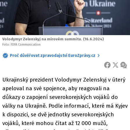
Volodymyr Zelenskyj na mírovém summitu. (16.6.2024)
Foto: FDFA Communication
Proč důvěřovat zpravodajství EuroZprávy.cz
FACEBOOK
X
ZPR
Ukrajinský prezident Volodymyr Zelenskyj v úterý
apeloval na své spojence, aby reagovali na
důkazy o zapojení severokorejských vojáků do
války na Ukrajině. Podle informací, které má Kyjev
k dispozici, se dvě jednotky severokorejských
vojáků, které mohou čítat až 12 000 mužů,