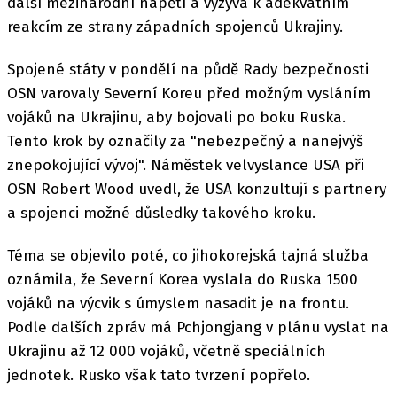
další mezinárodní napětí a vyzývá k adekvátním
reakcím ze strany západních spojenců Ukrajiny.
Spojené státy v pondělí na půdě Rady bezpečnosti
OSN varovaly Severní Koreu před možným vysláním
vojáků na Ukrajinu, aby bojovali po boku Ruska.
Tento krok by označily za "nebezpečný a nanejvýš
znepokojující vývoj". Náměstek velvyslance USA při
OSN Robert Wood uvedl, že USA konzultují s partnery
a spojenci možné důsledky takového kroku.
Téma se objevilo poté, co jihokorejská tajná služba
oznámila, že Severní Korea vyslala do Ruska 1500
vojáků na výcvik s úmyslem nasadit je na frontu.
Podle dalších zpráv má Pchjongjang v plánu vyslat na
Ukrajinu až 12 000 vojáků, včetně speciálních
jednotek. Rusko však tato tvrzení popřelo.