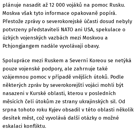
plánuje nasadit až 12 000 vojáků na pomoc Rusku.
Moskva však tyto informace opakovaně popírá.
Přestože zprávy o severokorejské účasti dosud nebyly
potvrzeny představiteli NATO ani USA, spekulace o
úzkých vojenských vazbách mezi Moskvou a
Pchjongjangem nadále vyvolávají obavy.
Spolupráce mezi Ruskem a Severní Koreou se netýká
pouze vojenské podpory, ale zahrnuje také
vzájemnou pomoc v případě vnějších útoků. Podle
některých zpráv by severokorejští vojáci mohli být
nasazeni v Kurské oblasti, kterou v posledních
měsících čelí útokům ze strany ukrajinských sil. Od
srpna tohoto roku Kyjev obsadil v této oblasti několik
desítek měst, což vyvolává další otázky o možné
eskalaci konfliktu.