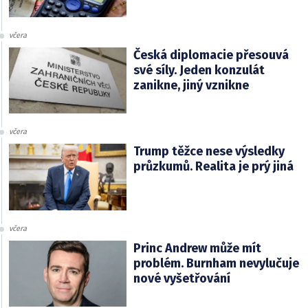
včera
Česká diplomacie přesouvá
své síly. Jeden konzulát
zanikne, jiný vznikne
včera
Trump těžce nese výsledky
průzkumů. Realita je prý jiná
včera
Princ Andrew může mít
problém. Burnham nevylučuje
nové vyšetřování