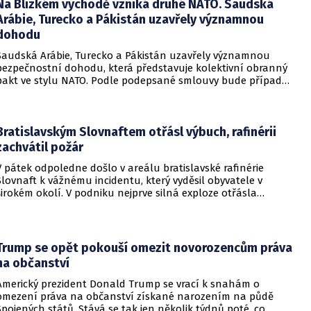
Na Blízkém východě vzniká druhé NATO. Saudská
Arábie, Turecko a Pákistán uzavřely významnou
dohodu
Saudská Arábie, Turecko a Pákistán uzavřely významnou
bezpečnostní dohodu, která představuje kolektivní obranný
pakt ve stylu NATO. Podle podepsané smlouvy bude případný
útok na některou z těchto tří zemí považován za útok na
všechny členy aliance, což má posílit odstrašující sílu v
regionu.
Bratislavským Slovnaftem otřásl výbuch, rafinérii
zachvátil požár
V pátek odpoledne došlo v areálu bratislavské rafinérie
Slovnaft k vážnému incidentu, který vyděsil obyvatele v
širokém okolí. V podniku nejprve silná exploze otřásla
budovami a následně vypukl rozsáhlý požár.
Trump se opět pokouší omezit novorozencům práva
na občanství
Americký prezident Donald Trump se vrací k snahám o
omezení práva na občanství získané narozením na půdě
Spojených států. Stává se tak jen několik týdnů poté, co