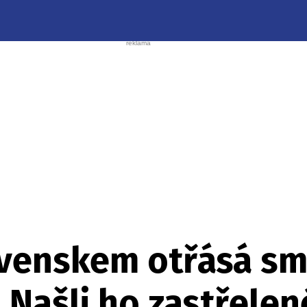
ovenskem otřásá sm
 Našli ho zastřele