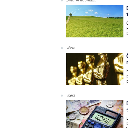
před 14 hodinami
včera
včera