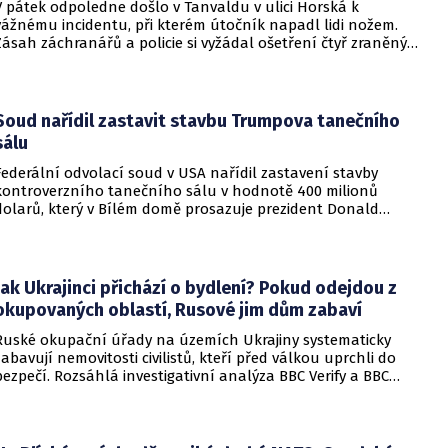
V pátek odpoledne došlo v Tanvaldu v ulici Horská k
vážnému incidentu, při kterém útočník napadl lidi nožem.
Zásah záchranářů a policie si vyžádal ošetření čtyř zraněných
osob, přičemž tři z nich utrpěly těžká poranění.
Soud nařídil zastavit stavbu Trumpova tanečního
sálu
Federální odvolací soud v USA nařídil zastavení stavby
kontroverzního tanečního sálu v hodnotě 400 milionů
dolarů, který v Bílém domě prosazuje prezident Donald
Trump. Páteční rozhodnutí představuje vážnou překážku pro
administrativu a otevírá cestu k právní bitvě před Nejvyšším
soudem.
Jak Ukrajinci přichází o bydlení? Pokud odejdou z
okupovaných oblastí, Rusové jim dům zabaví
Ruské okupační úřady na územích Ukrajiny systematicky
zabavují nemovitosti civilistů, kteří před válkou uprchli do
bezpečí. Rozsáhlá investigativní analýza BBC Verify a BBC
Russian odhalila, že od roku 2024 bylo identifikováno k
zabavení nebo již přímo zkonfiskováno přes 34 tisíc domů a
bytů.