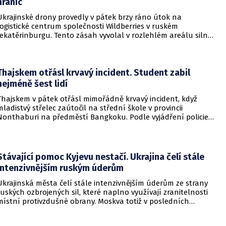
hranic
kouta.
Ukrajinské drony provedly v pátek brzy ráno útok na
logistické centrum společnosti Wildberries v ruském
Jekatěrinburgu. Tento zásah vyvolal v rozlehlém areálu silný
požár a potvrdil rostoucí dosah ukrajinských bezpilotních
systémů hluboko v ruském vnitrozemí. Společnost posléze
potvrdila, že zasažené zařízení spravuje společný podnik
RWB, který řídí veškeré logistické operace.
Thajskem otřásl krvavý incident. Student zabil
nejméně šest lidí
Thajskem v pátek otřásl mimořádně krvavý incident, když
mladistvý střelec zaútočil na střední škole v provincii
Nonthaburi na předměstí Bangkoku. Podle vyjádření policie
začalo násilné řádění poté, co podezřelý čtrnáctiletý chlapec
údajně usmrtil své prarodiče v jejich domě a následně zamířil
do vzdělávací instituce.
Stávající pomoc Kyjevu nestačí. Ukrajina čelí stále
intenzivnějším ruským úderům
Ukrajinská města čelí stále intenzivnějším úderům ze strany
ruských ozbrojených sil, které naplno využívají zranitelnosti
místní protivzdušné obrany. Moskva totiž v posledních
měsících masivně sází na balistické rakety. Tyto zbraně
dopadají na hustě obydlené oblasti s minimálním nebo