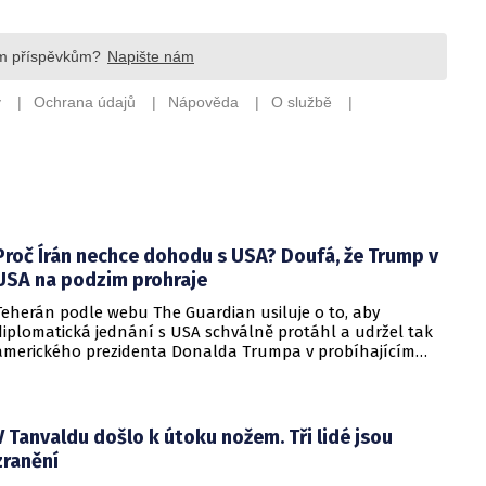
Proč Írán nechce dohodu s USA? Doufá, že Trump v
USA na podzim prohraje
Teherán podle webu The Guardian usiluje o to, aby
diplomatická jednání s USA schválně protáhl a udržel tak
amerického prezidenta Donalda Trumpa v probíhajícím
konfliktu až do podzimních voleb do Kongresu. Cílem íránské
strany je uštědřit americkému prezidentovi politickou ránu,
která by se mohla vyrovnat krizi s americkými teheránskými
rukojmími za prezidenta Jimmyho Cartera.
V Tanvaldu došlo k útoku nožem. Tři lidé jsou
zranění