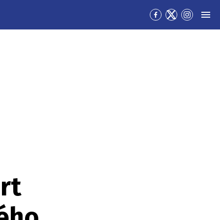
Přejít
Přejít
Přejít
MEN
na
na
na
Facebook
Twitter
Instagra
rt
ného