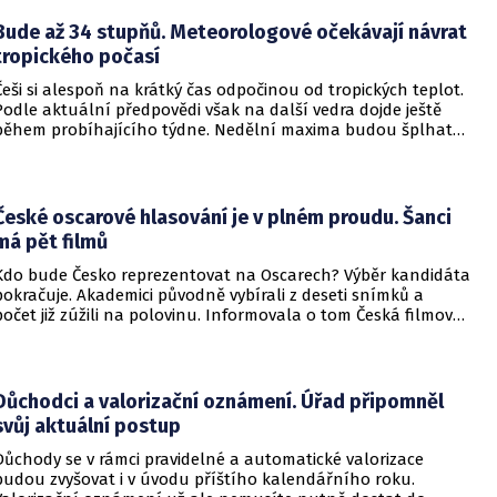
dokonce žádným varováním předem, což civilnímu
obyvatelstvu dává jen pramalou šanci se včas ukrýt.
Bude až 34 stupňů. Meteorologové očekávají návrat
tropického počasí
Češi si alespoň na krátký čas odpočinou od tropických teplot.
Podle aktuální předpovědi však na další vedra dojde ještě
během probíhajícího týdne. Nedělní maxima budou šplhat
výrazně přes 30 stupňů.
České oscarové hlasování je v plném proudu. Šanci
má pět filmů
Kdo bude Česko reprezentovat na Oscarech? Výběr kandidáta
pokračuje. Akademici původně vybírali z deseti snímků a
počet již zúžili na polovinu. Informovala o tom Česká filmová
a televizní akademie.
Důchodci a valorizační oznámení. Úřad připomněl
svůj aktuální postup
Důchody se v rámci pravidelné a automatické valorizace
budou zvyšovat i v úvodu příštího kalendářního roku.