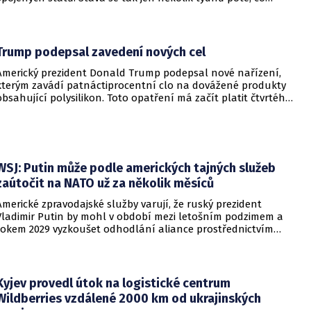
Nejvyšší soud Spojených států odmítl jeho předchozí plošší
pokus o zrušení této dlouholeté praxe.
Trump podepsal zavedení nových cel
Americký prezident Donald Trump podepsal nové nařízení,
kterým zavádí patnáctiprocentní clo na dovážené produkty
obsahující polysilikon. Toto opatření má začít platit čtvrtého
prosince a jeho hlavním úkolem je podpořit domácí
dodavatelské řetězce v oblasti mikročipů i solárních panelů.
WSJ: Putin může podle amerických tajných služeb
zaútočit na NATO už za několik měsíců
Americké zpravodajské služby varují, že ruský prezident
Vladimir Putin by mohl v období mezi letošním podzimem a
rokem 2029 vyzkoušet odhodlání aliance prostřednictvím
omezeného útoku. Cílem takových kroků by nebylo zabrání
území, ale snaha otestovat, zda členské státy dodrží své
závazky o kolektivní obraně. Tyto znepokojivé scénáře
přicházejí v době, kdy Moskva čelí rostoucímu tlaku kvůli
Kyjev provedl útok na logistické centrum
situaci na ukrajinské frontě. Masivní škody, které ukrajinské
Wildberries vzdálené 2000 km od ukrajinských
drony způsobují ruskému zázemí, totiž Kreml zahnaly do