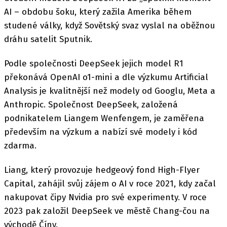
AI – obdobu šoku, který zažila Amerika během
studené války, když Sovětský svaz vyslal na oběžnou
dráhu satelit Sputnik.
Podle společnosti DeepSeek jejich model R1
překonává OpenAI o1-mini a dle výzkumu Artificial
Analysis je kvalitnější než modely od Googlu, Meta a
Anthropic. Společnost DeepSeek, založená
podnikatelem Liangem Wenfengem, je zaměřena
především na výzkum a nabízí své modely i kód
zdarma.
Liang, který provozuje hedgeový fond High-Flyer
Capital, zahájil svůj zájem o AI v roce 2021, kdy začal
nakupovat čipy Nvidia pro své experimenty. V roce
2023 pak založil DeepSeek ve městě Chang-čou na
východě Číny.