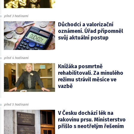
před 3 hodinami
Důchodci a valorizační
oznámení. Úřad připomněl
svůj aktuální postup
před 4 hodinami
Knížáka posmrtně
rehabilitovali. Za minulého
režimu strávil měsíce ve
vazbě
před 5 hodinami
V Česku dochází lék na
rakovinu prsu. Ministerstvo
přišlo s neotřelým řešením