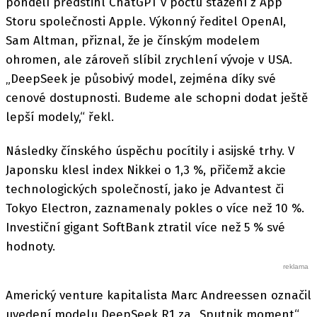
pondělí předstihl ChatGPT v počtu stažení z App
Storu společnosti Apple. Výkonný ředitel OpenAI,
Sam Altman, přiznal, že je čínským modelem
ohromen, ale zároveň slíbil zrychlení vývoje v USA.
„DeepSeek je působivý model, zejména díky své
cenové dostupnosti. Budeme ale schopni dodat ještě
lepší modely,“ řekl.
Následky čínského úspěchu pocítily i asijské trhy. V
Japonsku klesl index Nikkei o 1,3 %, přičemž akcie
technologických společností, jako je Advantest či
Tokyo Electron, zaznamenaly pokles o více než 10 %.
Investiční gigant SoftBank ztratil více než 5 % své
hodnoty.
Americký venture kapitalista Marc Andreessen označil
uvedení modelu DeepSeek R1 za „Sputnik moment“