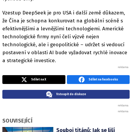
Vzestup DeepSeek je pro USA i další země důkazem,
že Čína je schopna konkurovat na globální scéně s
efektivnějšími a levnějšími technologiemi. Americké
technologické firmy nyní čelí výzvě nejen
technologické, ale i geopolitické – udržet si vedoucí
postavení v oblasti AI bude vyžadovat rychlé inovace
a strategické investice.
Sdílet na X
Sdílet na Facebooku
Vstoupit do diskuze
SOUVISEJÍCÍ
Souboj titánů: Jak se liší