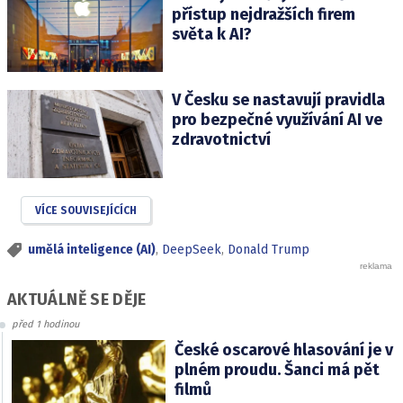
přístup nejdražších firem
světa k AI?
V Česku se nastavují pravidla
pro bezpečné využívání AI ve
zdravotnictví
VÍCE SOUVISEJÍCÍCH
umělá inteligence (AI)
,
DeepSeek
,
Donald Trump
AKTUÁLNĚ SE DĚJE
před 1 hodinou
České oscarové hlasování je v
plném proudu. Šanci má pět
filmů