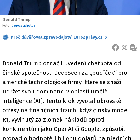
Donald Trump
Foto:
Depositphotos
Proč důvěřovat zpravodajství EuroZprávy.cz
FACEBOOK
X
ZPR
Donald Trump označil uvedení chatbota od
čínské společnosti DeepSeek za „budíček“ pro
americké technologické firmy, které se snaží
udržet svou dominanci v oblasti umělé
inteligence (AI). Tento krok vyvolal obrovské
otřesy na finančních trzích, když čínský model
R1, vyvinutý za zlomek nákladů oproti
konkurentům jako OpenAI či Google, způsobil
propad o hodnotě 1 bilionu dolarů na předních