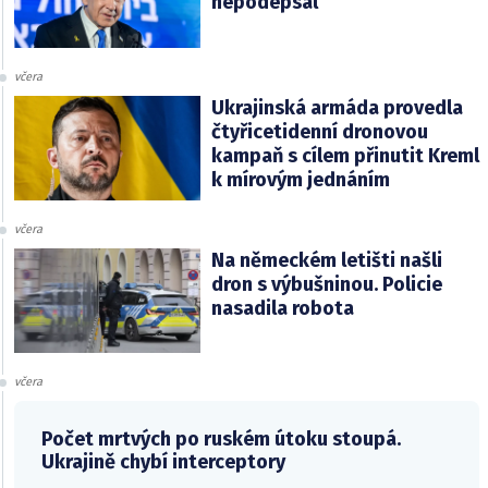
nepodepsal
včera
Ukrajinská armáda provedla
čtyřicetidenní dronovou
kampaň s cílem přinutit Kreml
k mírovým jednáním
včera
Na německém letišti našli
dron s výbušninou. Policie
nasadila robota
včera
Počet mrtvých po ruském útoku stoupá.
Ukrajině chybí interceptory