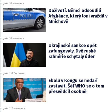
před 9 hodinami
Doživotí. Němci odsoudili
Afghánce, který loni vraždil v
Mnichově
před 9 hodinami
Ukrajinské sankce opět
zafungovaly. Dvě ruské
rafinérie schytaly úder
před 10 hodinami
Ebolu v Kongu se nedaří
zastavit. Šéf WHO se o tom
přesvědčil osobně
před 11 hodinami