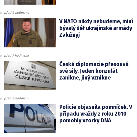
před 6 hodinami
V NATO nikdy nebudeme, míní
bývalý šéf ukrajinské armády
Zalužnyj
před 7 hodinami
Česká diplomacie přesouvá
své síly. Jeden konzulát
zanikne, jiný vznikne
před 8 hodinami
Policie objasnila pomníček. V
případu vraždy z roku 2010
pomohly vzorky DNA