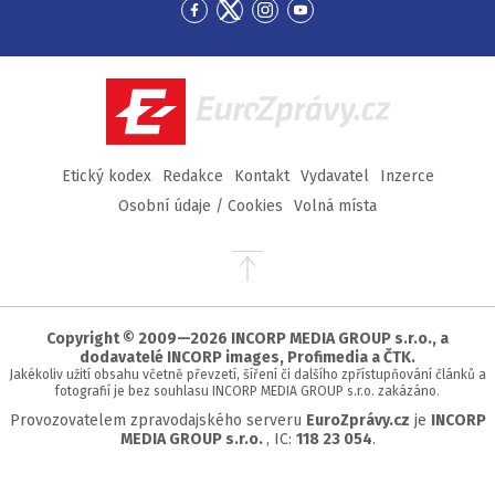
Přejít
Přejít
Přejít
Přejít
na
na
na
na
Facebook
Twitter
Instagram
YouTube
EuroZprávy.cz
Etický kodex
Redakce
Kontakt
Vydavatel
Inzerce
Osobní údaje / Cookies
Volná místa
Přejít
na
začátek
stránky
Copyright © 2009—2026 INCORP MEDIA GROUP s.r.o., a
dodavatelé INCORP images, Profimedia a ČTK.
Jakékoliv užití obsahu včetně převzetí, šíření či dalšího zpřístupňování článků a
fotografií je bez souhlasu INCORP MEDIA GROUP s.r.o. zakázáno.
Provozovatelem zpravodajského serveru
EuroZprávy.cz
je
INCORP
MEDIA GROUP s.r.o.
, IC:
118 23 054
.