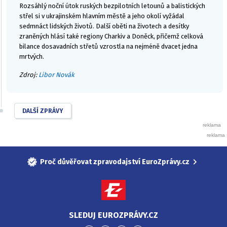
Rozsáhlý noční útok ruských bezpilotních letounů a balistických
střel si v ukrajinském hlavním městě a jeho okolí vyžádal
sedmnáct lidských životů. Další oběti na životech a desítky
zraněných hlásí také regiony Charkiv a Doněck, přičemž celková
bilance dosavadních střetů vzrostla na nejméně dvacet jedna
mrtvých.
Zdroj:
Libor Novák
DALŠÍ ZPRÁVY
Proč důvěřovat zpravodajství EuroZprávy.cz
SLEDUJ EUROZPRÁVY.CZ