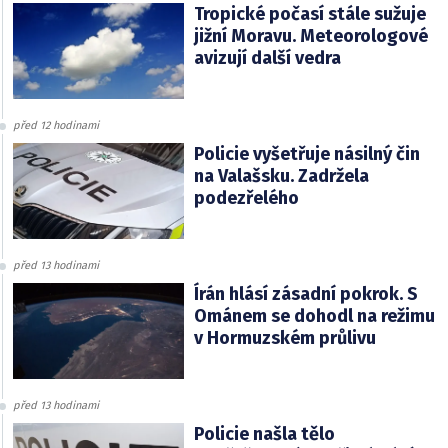
Tropické počasí stále sužuje
jižní Moravu. Meteorologové
avizují další vedra
před 12 hodinami
Policie vyšetřuje násilný čin
na Valašsku. Zadržela
podezřelého
před 13 hodinami
Írán hlásí zásadní pokrok. S
Ománem se dohodl na režimu
v Hormuzském průlivu
před 13 hodinami
Policie našla tělo