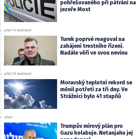
pohřešovaného při pátrání na
jezeře Most
před 14 hodinami
Turek poprvé reagoval na
zahájení trestního řízení.
Nadále věří ve svou nevinu
před 15 hodinami
Moravský teplotní rekord se
měnil potřetí za tři dny. Ve
Strážnici bylo 41 stupňů
včera
Trumpův mírový plán pro
Gazu kolabuje. Netanjahu jej