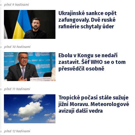
před 9 hodinami
Ukrajinské sankce opět
zafungovaly. Dvě ruské
rafinérie schytaly úder
před 10 hodinami
Ebolu v Kongu se nedaří
zastavit. Šéf WHO se o tom
přesvědčil osobně
před 11 hodinami
Tropické počasí stále sužuje
jižní Moravu. Meteorologové
avizují další vedra
před 12 hodinami