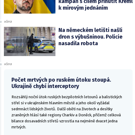
kampaň s cílem přinutit Kreml
k mírovým jednáním
včera
Na německém letišti našli
dron s výbušninou. Policie
nasadila robota
včera
Počet mrtvých po ruském útoku stoupá.
Ukrajině chybí interceptory
Rozsáhlý noční útok ruských bezpilotních letounů a balistických
střel si v ukrajinském hlavním městě a jeho okolí vyžádal
sedmnáct lidských životů. Další oběti na životech a desítky
zraněných hlásí také regiony Charkiv a Doněck, přičemž celková
bilance dosavadních střetů vzrostla na nejméně dvacet jedna
mrtvých.