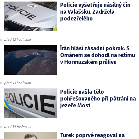
Policie vyšetřuje násilný čin
na Valašsku. Zadržela
podezřelého
před 12 hodinami
Írán hlásí zásadní pokrok. S
Ománem se dohodl na režimu
v Hormuzském průlivu
před 13 hodinami
Policie našla tělo
pohřešovaného při pátrání na
jezeře Most
před 14 hodinami
Turek poprvé reagoval na