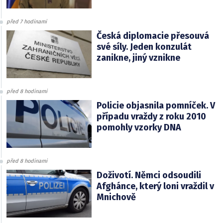
před 7 hodinami
Česká diplomacie přesouvá
své síly. Jeden konzulát
zanikne, jiný vznikne
před 8 hodinami
Policie objasnila pomníček. V
případu vraždy z roku 2010
pomohly vzorky DNA
před 8 hodinami
Doživotí. Němci odsoudili
Afghánce, který loni vraždil v
Mnichově