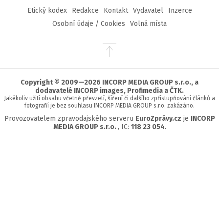
Etický kodex
Redakce
Kontakt
Vydavatel
Inzerce
Osobní údaje / Cookies
Volná místa
Přejít
na
začátek
stránky
Copyright © 2009—2026 INCORP MEDIA GROUP s.r.o., a
dodavatelé INCORP images, Profimedia a ČTK.
Jakékoliv užití obsahu včetně převzetí, šíření či dalšího zpřístupňování článků a
fotografií je bez souhlasu INCORP MEDIA GROUP s.r.o. zakázáno.
Provozovatelem zpravodajského serveru
EuroZprávy.cz
je
INCORP
MEDIA GROUP s.r.o.
, IC:
118 23 054
.