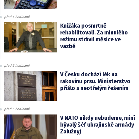
před 4 hodinami
Knížáka posmrtně
rehabilitovali. Za minulého
režimu strávil měsíce ve
vazbě
před 5 hodinami
V Česku dochází lék na
rakovinu prsu. Ministerstvo
přišlo s neotřelým řešením
před 6 hodinami
V NATO nikdy nebudeme, míní
bývalý šéf ukrajinské armády
Zalužnyj