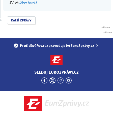
Zdroj:
Libor Novák
DALŠÍ ZPRÁVY
Proč důvěřovat zpravodajství EuroZprávy.cz
SLEDUJ EUROZPRÁVY.CZ
Přejít
Přejít
Přejít
Přejít
na
na
na
na
Facebook
Twitter
Instagram
YouTube
EuroZprávy.cz