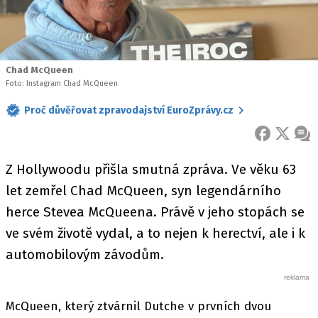
Chad McQueen
Foto: Instagram Chad McQueen
Proč důvěřovat zpravodajství EuroZprávy.cz
FACEBOOK
X
ZPR
Z Hollywoodu přišla smutná zpráva. Ve věku 63
let zemřel Chad McQueen, syn legendárního
herce Stevea McQueena. Právě v jeho stopách se
ve svém životě vydal, a to nejen k herectví, ale i k
automobilovým závodům.
McQueen, který ztvárnil Dutche v prvních dvou