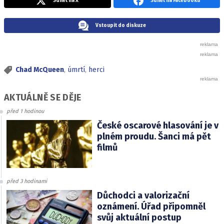
Sdílet na X
Sdílet na Facebooku
Vstoupit do diskuze
Chad McQueen
,
úmrtí
,
herci
AKTUÁLNĚ SE DĚJE
před 1 hodinou
České oscarové hlasování je v
plném proudu. Šanci má pět
filmů
před 3 hodinami
Důchodci a valorizační
oznámení. Úřad připomněl
svůj aktuální postup