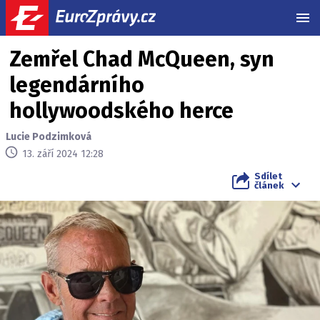
MEN
Zemřel Chad McQueen, syn
legendárního
hollywoodského herce
Lucie Podzimková
13. září 2024 12:28
Sdílet
článek