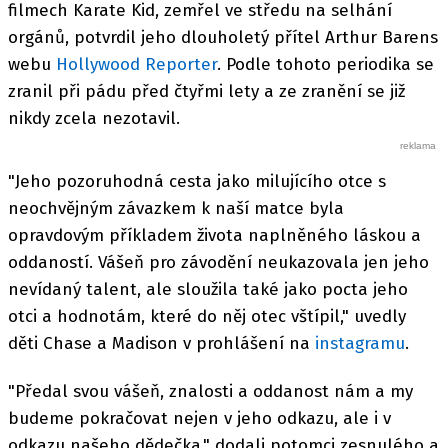
filmech Karate Kid, zemřel ve středu na selhání
orgánů, potvrdil jeho dlouholetý přítel Arthur Barens
webu
Hollywood Reporter
. Podle tohoto periodika se
zranil při pádu před čtyřmi lety a ze zranění se již
nikdy zcela nezotavil.
"Jeho pozoruhodná cesta jako milujícího otce s
neochvějným závazkem k naší matce byla
opravdovým příkladem života naplněného láskou a
oddaností. Vášeň pro závodění neukazovala jen jeho
nevídaný talent, ale sloužila také jako pocta jeho
otci a hodnotám, které do něj otec vštípil," uvedly
děti Chase a Madison v prohlášení na
instagramu
.
"Předal svou vášeň, znalosti a oddanost nám a my
budeme pokračovat nejen v jeho odkazu, ale i v
odkazu našeho dědečka," dodali potomci zesnulého a