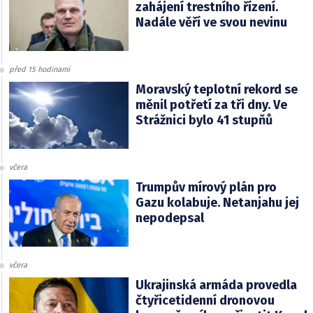
zahájení trestního řízení.
Nadále věří ve svou nevinu
před 15 hodinami
Moravský teplotní rekord se
měnil potřetí za tři dny. Ve
Strážnici bylo 41 stupňů
včera
Trumpův mírový plán pro
Gazu kolabuje. Netanjahu jej
nepodepsal
včera
Ukrajinská armáda provedla
čtyřicetidenní dronovou