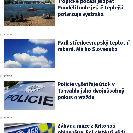
Tropické počasí je zpět.
Pondělí bude ještě teplejší,
potvrzuje výstraha
včera
Padl středoevropský teplotní
rekord. Má ho Slovensko
včera
Policie vyšetřuje útok v
Tanvaldu jako dvojnásobný
pokus o vraždu
včera
Záhada muže z Krkonoš
objasněna. Policisté už vědí,