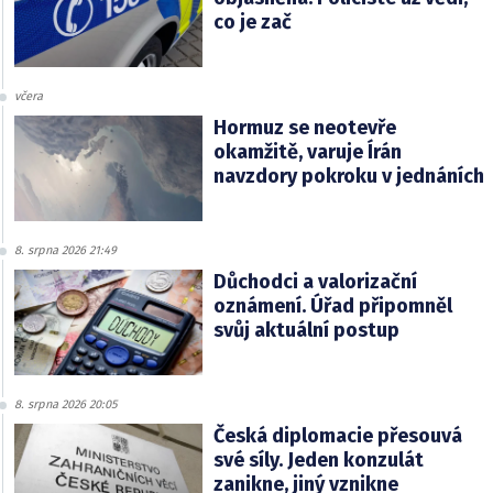
co je zač
včera
Hormuz se neotevře
okamžitě, varuje Írán
navzdory pokroku v jednáních
8. srpna 2026 21:49
Důchodci a valorizační
oznámení. Úřad připomněl
svůj aktuální postup
8. srpna 2026 20:05
Česká diplomacie přesouvá
své síly. Jeden konzulát
zanikne, jiný vznikne