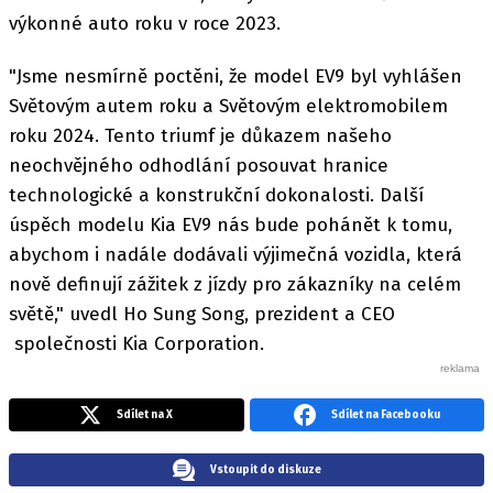
výkonné auto roku v roce 2023.
"Jsme nesmírně poctěni, že model EV9 byl vyhlášen
Světovým autem roku a Světovým elektromobilem
roku 2024. Tento triumf je důkazem našeho
neochvějného odhodlání posouvat hranice
technologické a konstrukční dokonalosti. Další
úspěch modelu Kia EV9 nás bude pohánět k tomu,
abychom i nadále dodávali výjimečná vozidla, která
nově definují zážitek z jízdy pro zákazníky na celém
světě," uvedl Ho Sung Song, prezident a CEO
společnosti Kia Corporation.
Sdílet na X
Sdílet na Facebooku
Vstoupit do diskuze