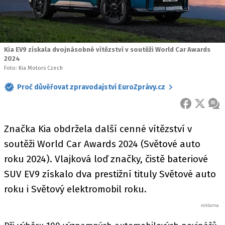
Kia EV9 získala dvojnásobné vítězství v soutěži World Car Awards
2024
Foto: Kia Motors Czech
Proč důvěřovat zpravodajství EuroZprávy.cz
FACEBOOK
X
ZPR
Značka Kia obdržela další cenné vítězství v
soutěži World Car Awards 2024 (Světové auto
roku 2024). Vlajková loď značky, čistě bateriové
SUV EV9 získalo dva prestižní tituly Světové auto
roku i Světový elektromobil roku.