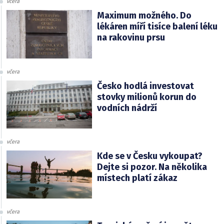
včera
Maximum možného. Do
lékáren míří tisíce balení léku
na rakovinu prsu
včera
Česko hodlá investovat
stovky milionů korun do
vodních nádrží
včera
Kde se v Česku vykoupat?
Dejte si pozor. Na několika
místech platí zákaz
včera