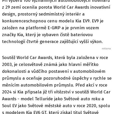
Při výběru 100 významných automobilových novinářů
z 29 zemí ocenila porota World Car Awards inovativní
design, prostorný sedmimístný interiér a
konkurenceschopnou cenu modelu Kia EV9. EV9 je
založen na platformě E-GMP a je prvním vozem
značky Kia, který je vybaven čistě bateriovou
technologií čtvrté generace zajišťující vyšší výkon.
Soutěž World Car Awards, která byla založena v roce
2003, je celosvětově známá jako hlavní měřítko
dokonalosti a vůdčího postavení v automobilovém
průmyslu a oceňuje pozoruhodné úspěchy v rychle se
měnícím automobilovém průmyslu. Před akcí v roce
2024 si Kia připsala již tři vítězství v soutěži World Car
Awards - model Telluride jako Světové auto roku a
Soul EV jako Světové městské auto v roce 2020, spolu
s modelem Kia EV6 GT, který získal titul Světové