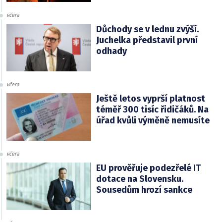
včera
Důchody se v lednu zvýší.
Juchelka představil první
odhady
včera
Ještě letos vyprší platnost
téměř 300 tisíc řidičáků. Na
úřad kvůli výměně nemusíte
včera
EU prověřuje podezřelé IT
dotace na Slovensku.
Sousedům hrozí sankce