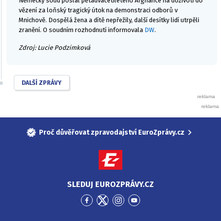
Německý soud poslal pětadvacetiletého Afghánce na doživotí do
vězení za loňský tragický útok na demonstraci odborů v
Mnichově. Dospělá žena a dítě nepřežily, další desítky lidí utrpěli
zranění. O soudním rozhodnutí informovala
DW
.
Zdroj: Lucie Podzimková
DALŠÍ ZPRÁVY
Proč důvěřovat zpravodajství EuroZprávy.cz
SLEDUJ EUROZPRÁVY.CZ
Přejít
Přejít
Přejít
Přejít
na
na
na
na