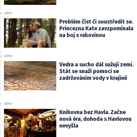
včera
Problém číst či soustředit se.
Princezna Kate zavzpomínala
na boj s rakovinou
včera
Vedra a sucho dál sužují zemi.
Stát se snaží pomoci se
zadržováním vody v krajině
včera
Knihovna bez Havla. Začne
nová éra, dohoda s Havlovou
nevyšla