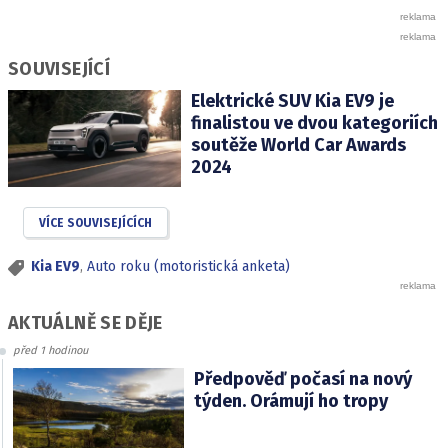
SOUVISEJÍCÍ
Elektrické SUV Kia EV9 je
finalistou ve dvou kategoriích
soutěže World Car Awards
2024
VÍCE SOUVISEJÍCÍCH
Kia EV9
,
Auto roku (motoristická anketa)
AKTUÁLNĚ SE DĚJE
před 1 hodinou
Předpověď počasí na nový
týden. Orámují ho tropy