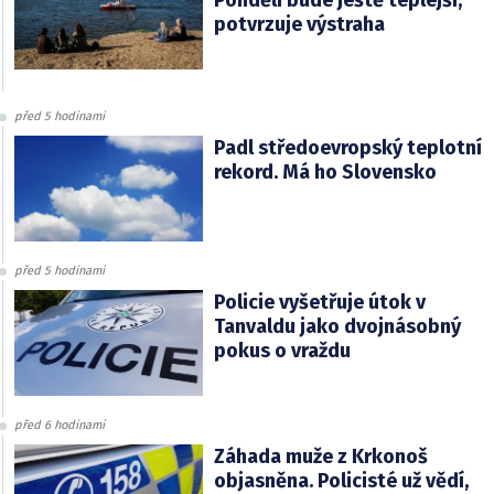
Pondělí bude ještě teplejší,
potvrzuje výstraha
před 5 hodinami
Padl středoevropský teplotní
rekord. Má ho Slovensko
před 5 hodinami
Policie vyšetřuje útok v
Tanvaldu jako dvojnásobný
pokus o vraždu
před 6 hodinami
Záhada muže z Krkonoš
objasněna. Policisté už vědí,