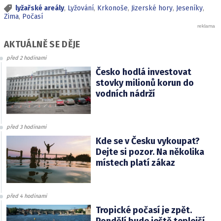
lyžařské areály
,
Lyžování
,
Krkonoše
,
Jizerské hory
,
Jeseníky
,
Zima
,
Počasí
AKTUÁLNĚ SE DĚJE
před 2 hodinami
Česko hodlá investovat
stovky milionů korun do
vodních nádrží
před 3 hodinami
Kde se v Česku vykoupat?
Dejte si pozor. Na několika
místech platí zákaz
před 4 hodinami
Tropické počasí je zpět.