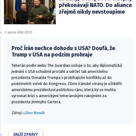
překonávají NATO. Do aliance
zřejmě nikdy nevstoupíme
7. srpna 2026 20:55
Proč Írán nechce dohodu s USA? Doufá, že
Trump v USA na podzim prohraje
Teherán podle webu The Guardian usiluje o to, aby diplomatická
jednání s USA schválně protáhl a udržel tak amerického
prezidenta Donalda Trumpa v probíhajícím konfliktu až do
podzimních voleb do Kongresu. Cílem íránské strany je uštědřit
americkému prezidentovi politickou ránu, která by se mohla
vyrovnat krizi s americkými teheránskými rukojmími za
prezidenta Jimmyho Cartera.
Zdroj:
Libor Novák
DALŠÍ ZPRÁVY