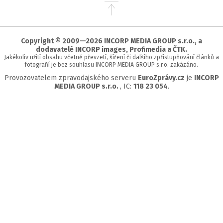
Přejít
na
začátek
stránky
Copyright © 2009—2026 INCORP MEDIA GROUP s.r.o., a
dodavatelé INCORP images, Profimedia a ČTK.
Jakékoliv užití obsahu včetně převzetí, šíření či dalšího zpřístupňování článků a
fotografií je bez souhlasu INCORP MEDIA GROUP s.r.o. zakázáno.
Provozovatelem zpravodajského serveru
EuroZprávy.cz
je
INCORP
MEDIA GROUP s.r.o.
, IC:
118 23 054
.