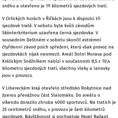
sněhu a otevřeno je 19 kilometrů sjezdových tratí.
V Orlických horách v Říčkách jsou k dispozici tři
sjezdové tratě. V sobotu byla kvůli závodům
Skiinterkriterium uzavřena černá sjezdovka. V
sousedním Deštném v sobotu skončil extrémní
čtyřdenní závod psích spřežení, který však provoz na
sjezdovkách nijak neomezil. Areál Dolní Morava pod
Králickým Sněžníkem nabízí v současnosti 8,5 z 10,4
kilometru sjezdových tratí, všechny vleky a lanovky
jsou v provozu.
V Libereckém kraji otevřelo středisko Rokytnice nad
Jizerou převážnou část Slalomáku. Do areálu o
víkendu dorazilo zhruba 4000 sportovců. Na tratích je
25 centimetrů sněhu, v provozu je šest kilometrů
sjezdovek. Návštěvnost si pochvaluje Pavel Bažant,