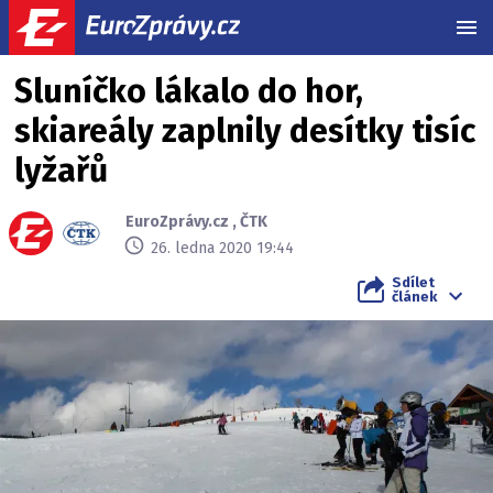
MEN
Sluníčko lákalo do hor,
skiareály zaplnily desítky tisíc
lyžařů
EuroZprávy.cz
,
ČTK
26. ledna 2020 19:44
Sdílet
článek