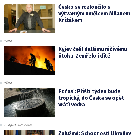
Česko se rozloučilo s
výtvarným umělcem Milanem
Knížákem
včera
Kyjev čelil dalšímu ničivému
útoku. Zemřelo i dítě
včera
Počasí: Příští týden bude
tropický, do Česka se opět
vrátí vedra
7. srpna 2026 22:04
Zalužnyj: Schopnosti Ukrajiny