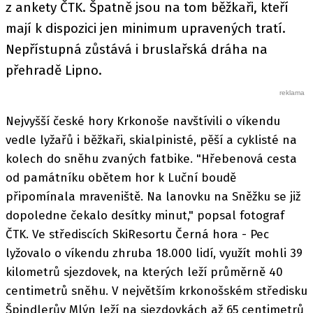
z ankety ČTK. Špatně jsou na tom běžkaři, kteří
mají k dispozici jen minimum upravených tratí.
Nepřístupná zůstává i bruslařská dráha na
přehradě Lipno.
Nejvyšší české hory Krkonoše navštívili o víkendu
vedle lyžařů i běžkaři, skialpinisté, pěší a cyklisté na
kolech do sněhu zvaných fatbike. "Hřebenová cesta
od památníku obětem hor k Luční boudě
připomínala mraveniště. Na lanovku na Sněžku se již
dopoledne čekalo desítky minut," popsal fotograf
ČTK. Ve střediscích SkiResortu Černá hora - Pec
lyžovalo o víkendu zhruba 18.000 lidí, využít mohli 39
kilometrů sjezdovek, na kterých leží průměrně 40
centimetrů sněhu. V největším krkonošském středisku
Špindlerův Mlýn leží na sjezdovkách až 65 centimetrů