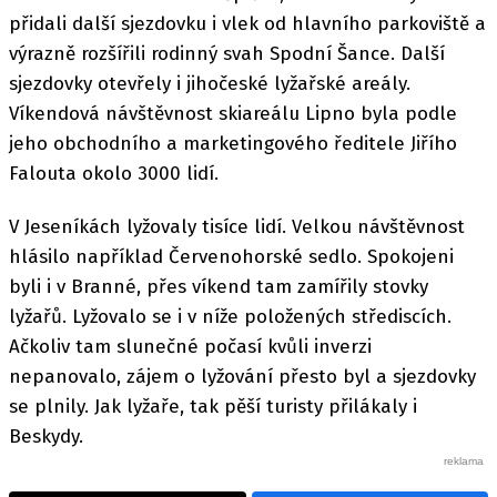
přidali další sjezdovku i vlek od hlavního parkoviště a
výrazně rozšířili rodinný svah Spodní Šance. Další
sjezdovky otevřely i jihočeské lyžařské areály.
Víkendová návštěvnost skiareálu Lipno byla podle
jeho obchodního a marketingového ředitele Jiřího
Falouta okolo 3000 lidí.
V Jeseníkách lyžovaly tisíce lidí. Velkou návštěvnost
hlásilo například Červenohorské sedlo. Spokojeni
byli i v Branné, přes víkend tam zamířily stovky
lyžařů. Lyžovalo se i v níže položených střediscích.
Ačkoliv tam slunečné počasí kvůli inverzi
nepanovalo, zájem o lyžování přesto byl a sjezdovky
se plnily. Jak lyžaře, tak pěší turisty přilákaly i
Beskydy.