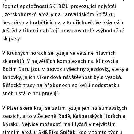
ředitel společnosti SKI BIŽU provozující největší
jizerskohorské areály na Tanvaldském Špičáku,
Severáku v Hraběticích a v Bedřichově. Ve Skiareálu
Ještěd v Liberci nabízejí provozovatelé zvýhodněné
skipasy.
V Krušných horách se lyžuje ve většině hlavních
skiareálů. V největších komplexech na Klínovci a
Božím Daru jsou v provozu všechny sjezdovky, vleky a
lanovky, jejich víkendová návštěvnost byla vysoká.
Běžecké trasy na hřebenech se kvůli nedostatku
sněhu stále neupravují.
V Plzeňském kraji se zatím lyžuje jen na šumavských
svazích, a to v Železné Rudě, Kašperských Horách a
Nýrsku. Nejvíce možností mají lyžaři v největším
zimním areálu Ski&Bike Špičák, kde v tomto týdnu