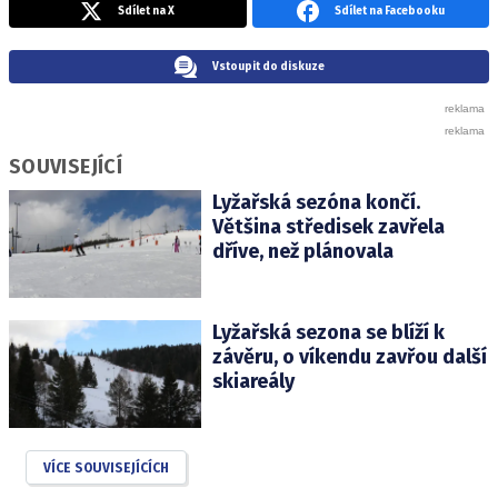
Sdílet na X
Sdílet na Facebooku
Vstoupit do diskuze
SOUVISEJÍCÍ
Lyžařská sezóna končí.
Většina středisek zavřela
dříve, než plánovala
Lyžařská sezona se blíží k
závěru, o víkendu zavřou další
skiareály
VÍCE SOUVISEJÍCÍCH