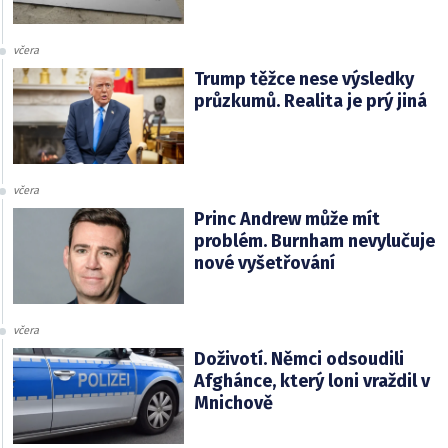
včera
Trump těžce nese výsledky
průzkumů. Realita je prý jiná
včera
Princ Andrew může mít
problém. Burnham nevylučuje
nové vyšetřování
včera
Doživotí. Němci odsoudili
Afghánce, který loni vraždil v
Mnichově