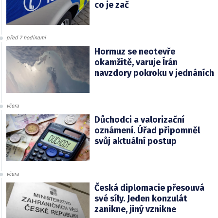
co je zač
před 7 hodinami
Hormuz se neotevře
okamžitě, varuje Írán
navzdory pokroku v jednáních
včera
Důchodci a valorizační
oznámení. Úřad připomněl
svůj aktuální postup
včera
Česká diplomacie přesouvá
své síly. Jeden konzulát
zanikne, jiný vznikne