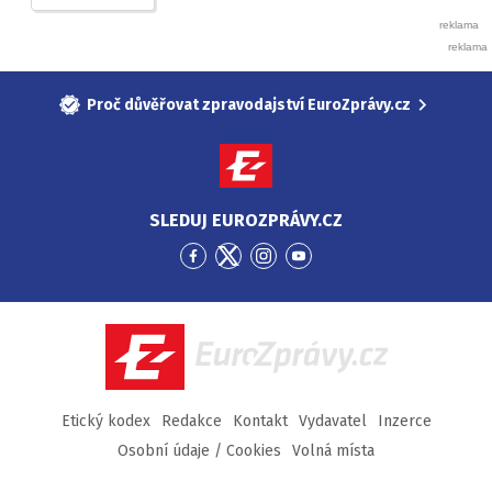
Proč důvěřovat zpravodajství EuroZprávy.cz
SLEDUJ EUROZPRÁVY.CZ
Přejít
Přejít
Přejít
Přejít
na
na
na
na
Facebook
Twitter
Instagram
YouTube
EuroZprávy.cz
Etický kodex
Redakce
Kontakt
Vydavatel
Inzerce
Osobní údaje / Cookies
Volná místa