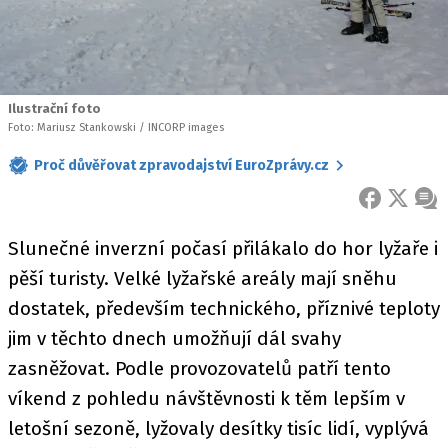
Ilustrační foto
Foto: Mariusz Stankowski / INCORP images
Proč důvěřovat zpravodajství EuroZprávy.cz
FACEBOOK
X
ZPR
Slunečné inverzní počasí přilákalo do hor lyžaře i
pěší turisty. Velké lyžařské areály mají sněhu
dostatek, především technického, příznivé teploty
jim v těchto dnech umožňují dál svahy
zasněžovat. Podle provozovatelů patří tento
víkend z pohledu návštěvnosti k těm lepším v
letošní sezoně, lyžovaly desítky tisíc lidí, vyplývá