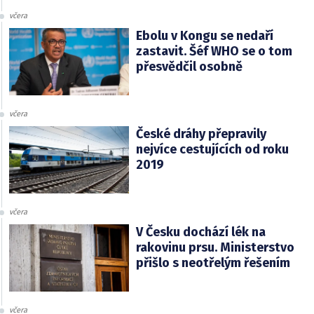
včera
Ebolu v Kongu se nedaří
zastavit. Šéf WHO se o tom
přesvědčil osobně
včera
České dráhy přepravily
nejvíce cestujících od roku
2019
včera
V Česku dochází lék na
rakovinu prsu. Ministerstvo
přišlo s neotřelým řešením
včera