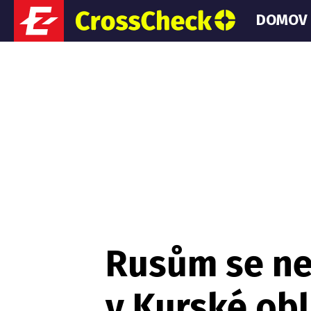
DOMOV
Rusům se ned
v Kurské obl