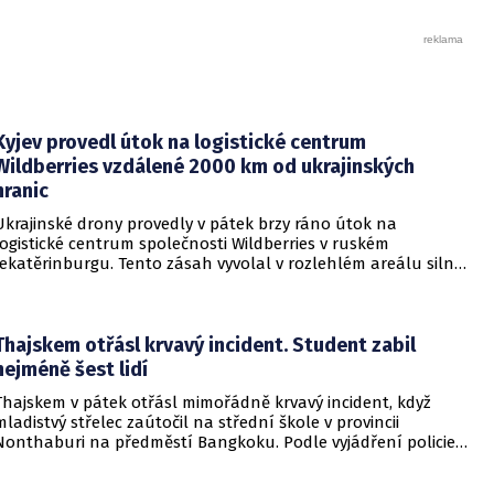
Kyjev provedl útok na logistické centrum
Wildberries vzdálené 2000 km od ukrajinských
hranic
Ukrajinské drony provedly v pátek brzy ráno útok na
logistické centrum společnosti Wildberries v ruském
Jekatěrinburgu. Tento zásah vyvolal v rozlehlém areálu silný
požár a potvrdil rostoucí dosah ukrajinských bezpilotních
systémů hluboko v ruském vnitrozemí. Společnost posléze
potvrdila, že zasažené zařízení spravuje společný podnik
RWB, který řídí veškeré logistické operace.
Thajskem otřásl krvavý incident. Student zabil
nejméně šest lidí
Thajskem v pátek otřásl mimořádně krvavý incident, když
mladistvý střelec zaútočil na střední škole v provincii
Nonthaburi na předměstí Bangkoku. Podle vyjádření policie
začalo násilné řádění poté, co podezřelý čtrnáctiletý chlapec
údajně usmrtil své prarodiče v jejich domě a následně zamířil