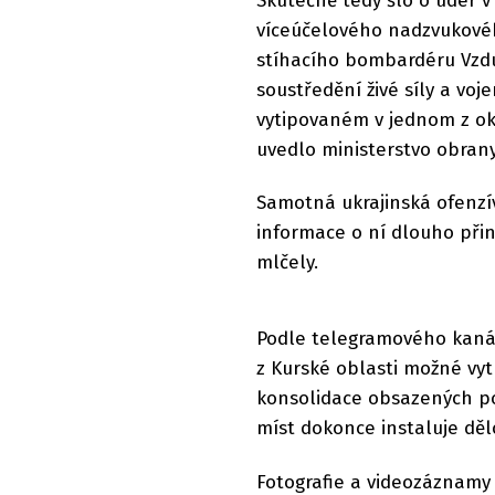
Skutečně tedy šlo o úder v
víceúčelového nadzvukové
stíhacího bombardéru Vzdu
soustředění živé síly a vo
vytipovaném v jednom z okr
uvedlo ministerstvo obrany
Samotná ukrajinská ofenzí
informace o ní dlouho přin
mlčely.
Podle telegramového kanál
z Kurské oblasti možné vyt
konsolidace obsazených po
míst dokonce instaluje děl
Fotografie a videozáznamy 