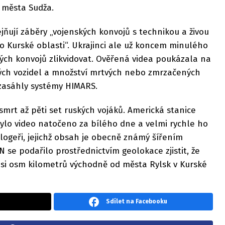
a města Sudža.
ňují záběry „vojenských konvojů s technikou a živou
do Kurské oblasti“. Ukrajinci ale už koncem minulého
vých konvojů zlikvidovat. Ověřená videa poukázala na
ých vozidel a množství mrtvých nebo zmrzačených
 zasáhly systémy HIMARS.
mrt až pěti set ruských vojáků. Americká stanice
bylo video natočeno za bílého dne a velmi rychle ho
 blogeři, jejichž obsah je obecně známý šířením
se podařilo prostřednictvím geolokace zjistit, že
si osm kilometrů východně od města Rylsk v Kurské
Sdílet na Facebooku