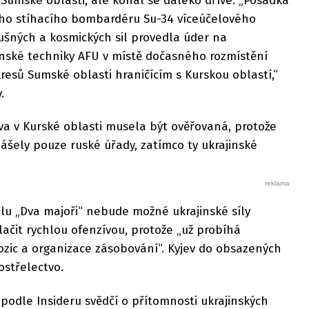
 Sumské oblasti, ale konal se daleko dříve. „Posádka
ho stíhacího bombardéru Su-34 víceúčelového
šných a kosmických sil provedla úder na
jenské techniky AFU v místě dočasného rozmístění
esů Sumské oblasti hraničícím s Kurskou oblastí,“
.
va v Kurské oblasti musela být ověřovaná, protože
ášely pouze ruské úřady, zatímco ty ukrajinské
u „Dva majoři“ nebude možné ukrajinské síly
lačit rychlou ofenzívou, protože „už probíhá
zic a organizace zásobování“. Kyjev do obsazených
ostřelectvo.
podle Insideru svědčí o přítomnosti ukrajinských