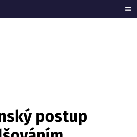
MEN
inský postup
alšováním