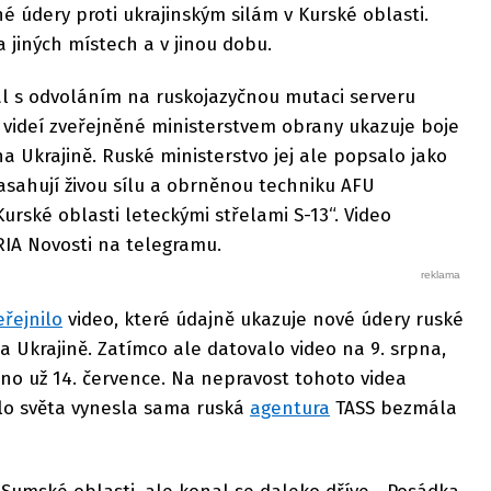
é údery proti ukrajinským silám v Kurské oblasti.
 jiných místech a v jinou dobu.
l s odvoláním na ruskojazyčnou mutaci serveru
z videí zveřejněné ministerstvem obrany ukazuje boje
a Ukrajině. Ruské ministerstvo jej ale popsalo jako
asahují živou sílu a obrněnou techniku AFU
urské oblasti leteckými střelami S-13“. Video
IA Novosti na telegramu.
eřejnilo
video, které údajně ukazuje nové údery ruské
 Ukrajině. Zatímco ale datovalo video na 9. srpna,
no už 14. července. Na nepravost tohoto videa
tlo světa vynesla sama ruská
agentura
TASS bezmála