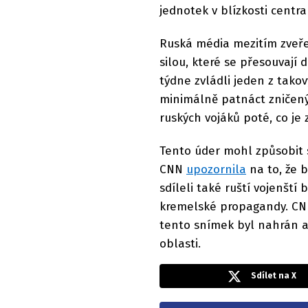
jednotek v blízkosti centr
Ruská média mezitím zveřej
silou, které se přesouvají 
týdne zvládli jeden z tako
minimálně patnáct zničen
ruských vojáků poté, co je
Tento úder mohl způsobit s
CNN
upozornila
na to, že 
sdíleli také ruští vojenští
kremelské propagandy. CNN 
tento snímek byl nahrán a
oblasti.
Sdílet na X