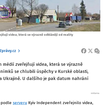
ňují videa, která se výrazně odklánějí od reality
Zprávy.cz
FACEBOOK
X
ZPRÁ
 médií zveřejňují videa, která se výrazně
snímků se chlubili úspěchy v Kurské oblasti,
 Ukrajině. U dalšího je pak datum nahrání
y podle
serveru
Kyiv Independent zveřejnilo videa,