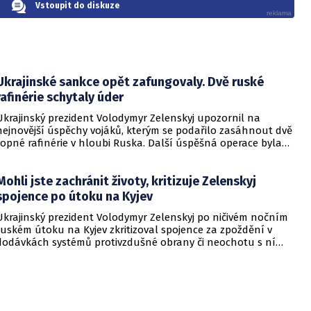
Vstoupit do diskuze
Ukrajinské sankce opět zafungovaly. Dvě ruské
rafinérie schytaly úder
Ukrajinský prezident Volodymyr Zelenskyj upozornil na
nejnovější úspěchy vojáků, kterým se podařilo zasáhnout dvě
ropné rafinérie v hloubi Ruska. Další úspěšná operace byla
provedena v Černém moři.
Mohli jste zachránit životy, kritizuje Zelenskyj
spojence po útoku na Kyjev
Ukrajinský prezident Volodymyr Zelenskyj po ničivém nočním
ruském útoku na Kyjev zkritizoval spojence za zpoždění v
dodávkách systémů protivzdušné obrany či neochotu s ní
pomoci. Podle Zelenského by mělo dojít i k uvalení dalších
sankcí na Rusko.