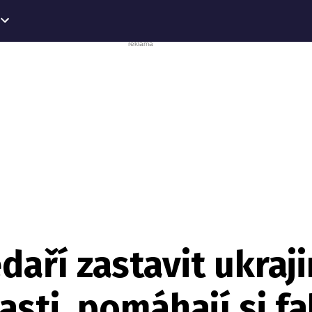
aří zastavit ukraj
asti, pomáhají si f