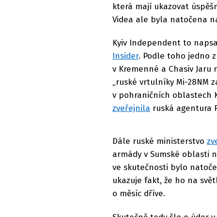
která mají ukazovat úspěšn
Videa ale byla natočena na
Kyiv Independent to napsa
Insider
. Podle toho jedno 
v Kremenné a Chasiv Jaru n
„ruské vrtulníky Mi-28NM z
v pohraničních oblastech K
zveřejnila
ruská agentura R
Dále ruské ministerstvo
zv
armády v Sumské oblasti na
ve skutečnosti bylo natoče
ukazuje fakt, že ho na svě
o měsíc dříve.