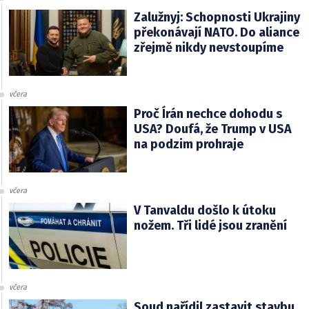
Zalužnyj: Schopnosti Ukrajiny
překonávají NATO. Do aliance
zřejmě nikdy nevstoupíme
včera
Proč Írán nechce dohodu s
USA? Doufá, že Trump v USA
na podzim prohraje
včera
V Tanvaldu došlo k útoku
nožem. Tři lidé jsou zranění
včera
Soud nařídil zastavit stavbu