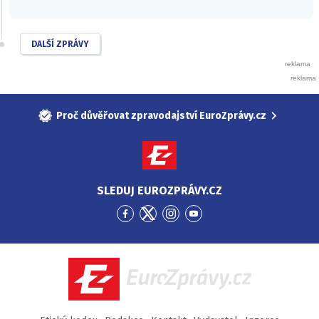
DALŠÍ ZPRÁVY
Proč důvěřovat zpravodajství EuroZprávy.cz
SLEDUJ EUROZPRÁVY.CZ
Přejít
Přejít
Přejít
Přejít
na
na
na
na
Facebook
Twitter
Instagram
YouTube
EuroZprávy.cz