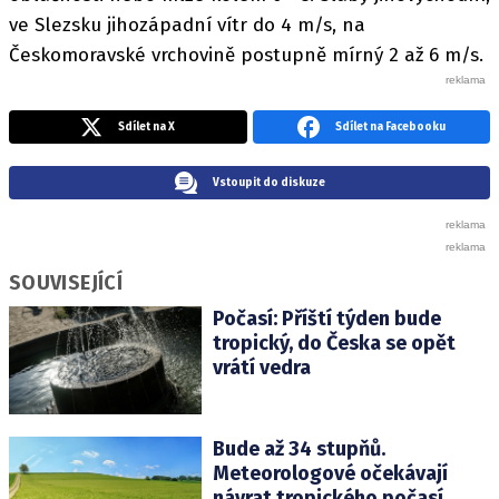
ve Slezsku jihozápadní vítr do 4 m/s, na
Českomoravské vrchovině postupně mírný 2 až 6 m/s.
Sdílet na X
Sdílet na Facebooku
Vstoupit do diskuze
SOUVISEJÍCÍ
Počasí: Příští týden bude
tropický, do Česka se opět
vrátí vedra
Bude až 34 stupňů.
Meteorologové očekávají
návrat tropického počasí