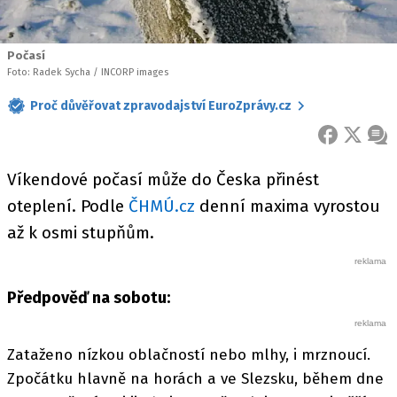
Počasí
Foto: Radek Sycha / INCORP images
Proč důvěřovat zpravodajství EuroZprávy.cz
FACEBOOK
X
ZPR
Víkendové počasí může do Česka přinést
oteplení. Podle
ČHMÚ.cz
denní maxima vyrostou
až k osmi stupňům.
Předpověď na sobotu:
Zataženo nízkou oblačností nebo mlhy, i mrznoucí.
Zpočátku hlavně na horách a ve Slezsku, během dne