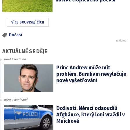
VÍCE SOUVISEJÍCÍCH
Počasí
AKTUÁLNĚ SE DĚJE
před 1 hodinou
Princ Andrew může mít
problém. Burnham nevylučuje
nové vyšetřování
před 2 hodinami
Doživotí. Němci odsoudili
Afghánce, který loni vraždil v
Mnichově