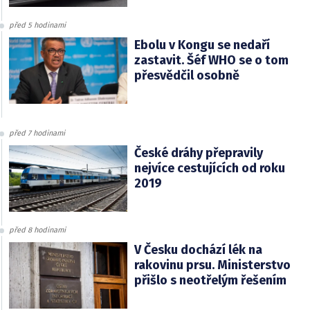
před 5 hodinami
Ebolu v Kongu se nedaří
zastavit. Šéf WHO se o tom
přesvědčil osobně
před 7 hodinami
České dráhy přepravily
nejvíce cestujících od roku
2019
před 8 hodinami
V Česku dochází lék na
rakovinu prsu. Ministerstvo
přišlo s neotřelým řešením