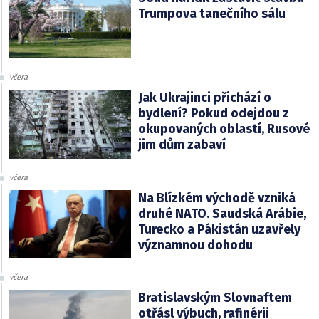
Trumpova tanečního sálu
včera
Jak Ukrajinci přichází o
bydlení? Pokud odejdou z
okupovaných oblastí, Rusové
jim dům zabaví
včera
Na Blízkém východě vzniká
druhé NATO. Saudská Arábie,
Turecko a Pákistán uzavřely
významnou dohodu
včera
Bratislavským Slovnaftem
otřásl výbuch, rafinérii