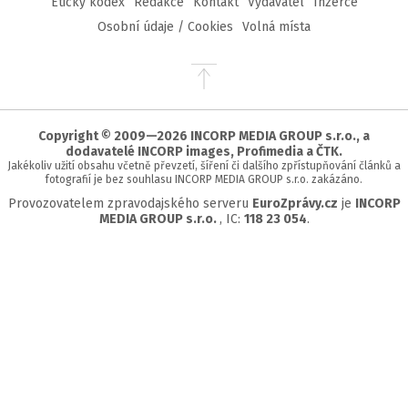
Etický kodex
Redakce
Kontakt
Vydavatel
Inzerce
Osobní údaje / Cookies
Volná místa
Přejít
na
začátek
stránky
Copyright © 2009—2026 INCORP MEDIA GROUP s.r.o., a
dodavatelé INCORP images, Profimedia a ČTK.
Jakékoliv užití obsahu včetně převzetí, šíření či dalšího zpřístupňování článků a
fotografií je bez souhlasu INCORP MEDIA GROUP s.r.o. zakázáno.
Provozovatelem zpravodajského serveru
EuroZprávy.cz
je
INCORP
MEDIA GROUP s.r.o.
, IC:
118 23 054
.