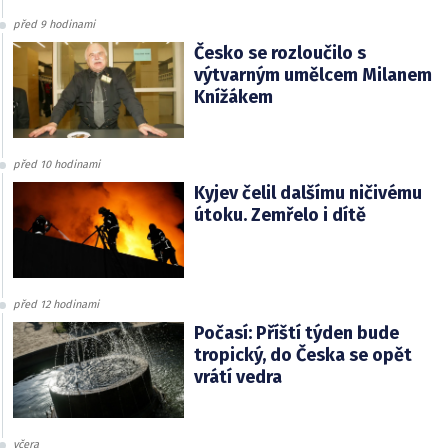
před 9 hodinami
Česko se rozloučilo s
výtvarným umělcem Milanem
Knížákem
před 10 hodinami
Kyjev čelil dalšímu ničivému
útoku. Zemřelo i dítě
před 12 hodinami
Počasí: Příští týden bude
tropický, do Česka se opět
vrátí vedra
včera