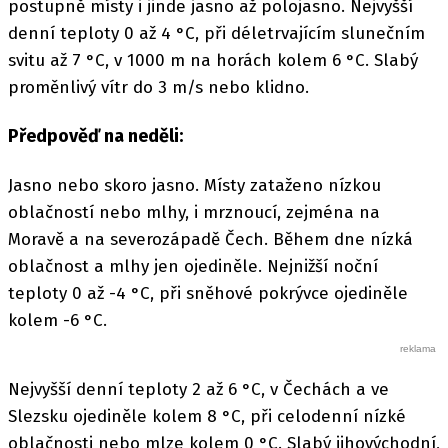
postupně místy i jinde jasno až polojasno. Nejvyšší
denní teploty 0 až 4 °C, při déletrvajícím slunečním
svitu až 7 °C, v 1000 m na horách kolem 6 °C. Slabý
proměnlivý vítr do 3 m/s nebo klidno.
Předpověď na neděli:
Jasno nebo skoro jasno. Místy zataženo nízkou
oblačností nebo mlhy, i mrznoucí, zejména na
Moravě a na severozápadě Čech. Během dne nízká
oblačnost a mlhy jen ojediněle. Nejnižší noční
teploty 0 až -4 °C, při sněhové pokrývce ojediněle
kolem -6 °C.
Nejvyšší denní teploty 2 až 6 °C, v Čechách a ve
Slezsku ojediněle kolem 8 °C, při celodenní nízké
oblačnosti nebo mlze kolem 0 °C. Slabý jihovýchodní,