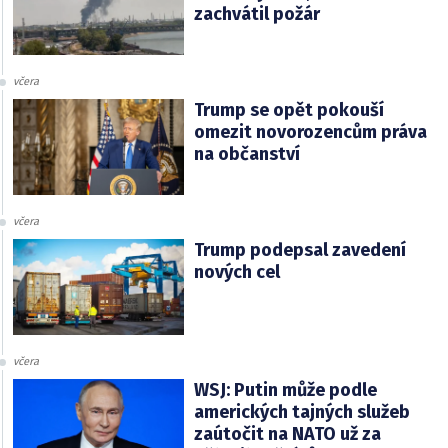
zachvátil požár
včera
Trump se opět pokouší
omezit novorozencům práva
na občanství
včera
Trump podepsal zavedení
nových cel
včera
WSJ: Putin může podle
amerických tajných služeb
zaútočit na NATO už za