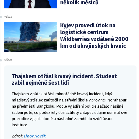
několik měsíců
včera
Kyjev provedl útok na
logistické centrum
Wildberries vzdálené 2000
km od ukrajinských hranic
včera
Thajskem otřásl krvavý incident. Student
zabil nejméně šest lidí
Thajskem v pátek otřásl mimořádně krvavý incident, když
mladistvý střelec zaútočil na střední škole v provincii Nonthaburi
na předměstí Bangkoku. Podle vyjádření policie začalo násilné
řádění poté, co podezřelý čtrnáctiletý chlapec údajně usmrtil své
prarodiče v jejich domě a následně zamířil do vzdělávací
instituce.
Zdroj:
Libor Novák