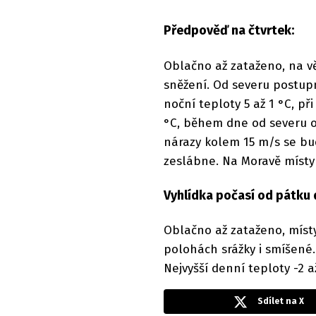
Předpověď na čtvrtek:
Oblačno až zataženo, na v
sněžení. Od severu postupn
noční teploty 5 až 1 °C, při
°C, během dne od severu oc
nárazy kolem 15 m/s se bu
zeslábne. Na Moravě místy 
Vyhlídka počasí od pátku 
Oblačno až zataženo, míst
polohách srážky i smíšené. 
Nejvyšší denní teploty -2 až
Sdílet na X