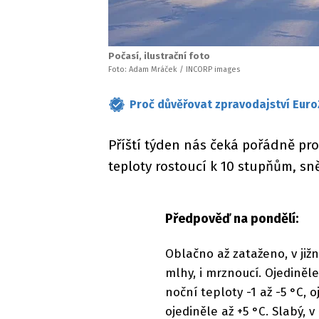
Počasí, ilustrační foto
Foto: Adam Mráček / INCORP images
Proč důvěřovat zpravodajství Euro
Příští týden nás čeká pořádně pr
teploty rostoucí k 10 stupňům, sněže
Předpověď na pondělí:
Oblačno až zataženo, v již
mlhy, i mrznoucí. Ojediněl
noční teploty -1 až -5 °C, o
ojediněle až +5 °C. Slabý,