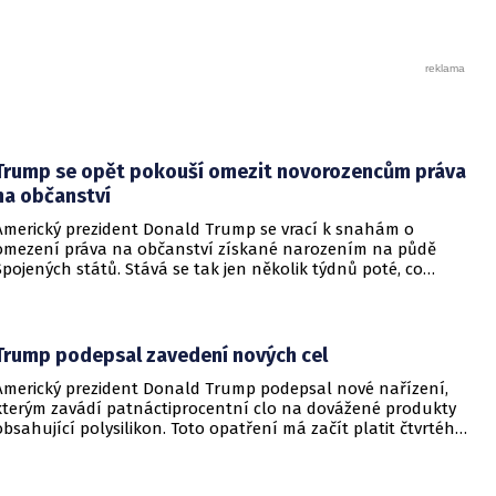
Trump se opět pokouší omezit novorozencům práva
na občanství
Americký prezident Donald Trump se vrací k snahám o
omezení práva na občanství získané narozením na půdě
Spojených států. Stává se tak jen několik týdnů poté, co
Nejvyšší soud Spojených států odmítl jeho předchozí plošší
pokus o zrušení této dlouholeté praxe.
Trump podepsal zavedení nových cel
Americký prezident Donald Trump podepsal nové nařízení,
kterým zavádí patnáctiprocentní clo na dovážené produkty
obsahující polysilikon. Toto opatření má začít platit čtvrtého
prosince a jeho hlavním úkolem je podpořit domácí
dodavatelské řetězce v oblasti mikročipů i solárních panelů.