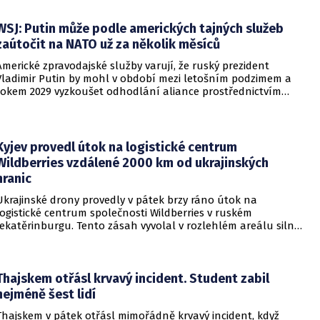
WSJ: Putin může podle amerických tajných služeb
zaútočit na NATO už za několik měsíců
Americké zpravodajské služby varují, že ruský prezident
Vladimir Putin by mohl v období mezi letošním podzimem a
rokem 2029 vyzkoušet odhodlání aliance prostřednictvím
omezeného útoku. Cílem takových kroků by nebylo zabrání
území, ale snaha otestovat, zda členské státy dodrží své
závazky o kolektivní obraně. Tyto znepokojivé scénáře
přicházejí v době, kdy Moskva čelí rostoucímu tlaku kvůli
Kyjev provedl útok na logistické centrum
situaci na ukrajinské frontě. Masivní škody, které ukrajinské
Wildberries vzdálené 2000 km od ukrajinských
drony způsobují ruskému zázemí, totiž Kreml zahnaly do
hranic
kouta.
Ukrajinské drony provedly v pátek brzy ráno útok na
logistické centrum společnosti Wildberries v ruském
Jekatěrinburgu. Tento zásah vyvolal v rozlehlém areálu silný
požár a potvrdil rostoucí dosah ukrajinských bezpilotních
systémů hluboko v ruském vnitrozemí. Společnost posléze
potvrdila, že zasažené zařízení spravuje společný podnik
RWB, který řídí veškeré logistické operace.
Thajskem otřásl krvavý incident. Student zabil
nejméně šest lidí
Thajskem v pátek otřásl mimořádně krvavý incident, když