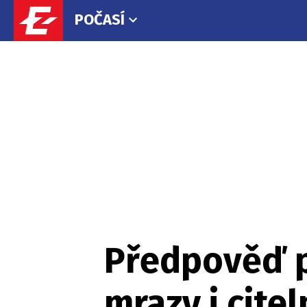
POČASÍ
Předpověď po
mrazy i citel