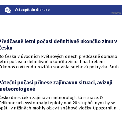
Vstoupit do diskuze
Předčasné letní počasí definitivně ukončilo zimu v
Česku
Do Česka v úvodních květnových dnech předčasně dorazilo
letní počasí a definitivně ukončilo zimu. I na hřebeni
Krkonoš o víkendu roztála souvislá sněhová pokrývka. Sníh
tak zmizel z našich nejvyšších hor výrazně dříve, než bývá
zvykem, uvedl Český hydrometeorologický ústav (ČHMÚ).
Páteční počasí přinese zajímavou situaci, avizují
meteorologové
Česko dnes čeká zajímavá meteorologická situace. O
Velikonocích vystoupaly teploty nad 20 stupňů, nyní by se
opět i v nížinách mohly objevit sněhové vločky. Upozornil na
to Český hydrometeorologický ústav (ČHMÚ) na sociální síti
X.