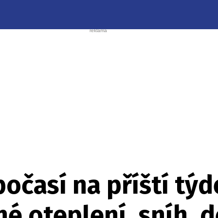
časí na příští týd
né oteplení, sníh, dé