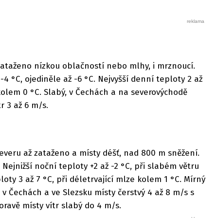
zataženo nízkou oblačností nebo mlhy, i mrznoucí.
-4 °C, ojediněle až -6 °C. Nejvyšší denní teploty 2 až
e kolem 0 °C. Slabý, v Čechách a na severovýchodě
r 3 až 6 m/s.
everu až zataženo a místy déšť, nad 800 m sněžení.
 Nejnižší noční teploty +2 až -2 °C, při slabém větru
loty 3 až 7 °C, při déletrvající mlze kolem 1 °C. Mírný
, v Čechách a ve Slezsku místy čerstvý 4 až 8 m/s s
ravě místy vítr slabý do 4 m/s.