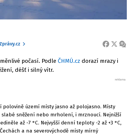
Zprávy.cz
FACEBOOK
X
ZPRÁ
oměnlivé počasí. Podle
ČHMÚ.cz
dorazí mrazy i
ní, déšť i silný vítr.
ní polovině území místy jasno až polojasno. Místy
e slabé sněžení nebo mrholení, i mrznoucí. Nejnižší
jediněle až -7 °C. Nejvyšší denní teploty -2 až +3 °C,
 v Čechách a na severovýchodě místy mírný