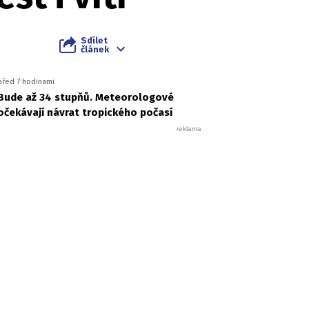
Sdílet
článek
před 7 hodinami
Bude až 34 stupňů. Meteorologové
očekávají návrat tropického počasí