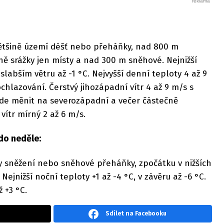
ětšině území déšť nebo přeháňky, nad 800 m
ě srážky jen místy a nad 300 m sněhové. Nejnižší
 slabším větru až -1 °C. Nejvyšší denní teploty 4 až 9
hlazování. Čerstvý jihozápadní vítr 4 až 9 m/s s
de měnit na severozápadní a večer částečně
vítr mírný 2 až 6 m/s.
do neděle:
y sněžení nebo sněhové přeháňky, zpočátku v nižších
Nejnižší noční teploty +1 až -4 °C, v závěru až -6 °C.
 +3 °C.
Sdílet na Facebooku