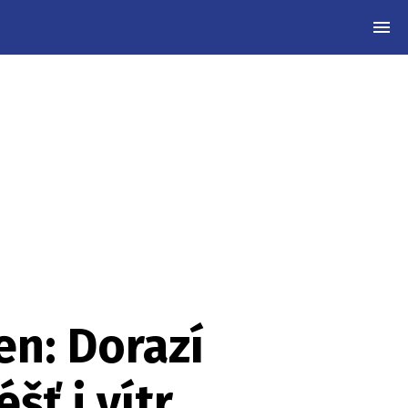
MEN
en: Dorazí
šť i vítr