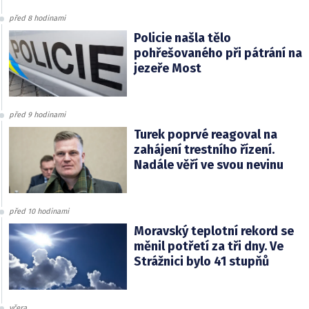
před 8 hodinami
Policie našla tělo
pohřešovaného při pátrání na
jezeře Most
před 9 hodinami
Turek poprvé reagoval na
zahájení trestního řízení.
Nadále věří ve svou nevinu
před 10 hodinami
Moravský teplotní rekord se
měnil potřetí za tři dny. Ve
Strážnici bylo 41 stupňů
včera