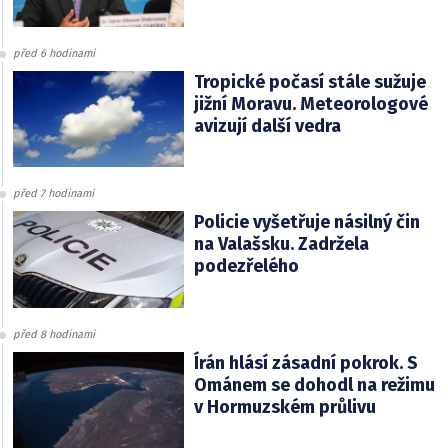
před 6 hodinami
Tropické počasí stále sužuje
jižní Moravu. Meteorologové
avizují další vedra
před 7 hodinami
Policie vyšetřuje násilný čin
na Valašsku. Zadržela
podezřelého
před 8 hodinami
Írán hlásí zásadní pokrok. S
Ománem se dohodl na režimu
v Hormuzském průlivu