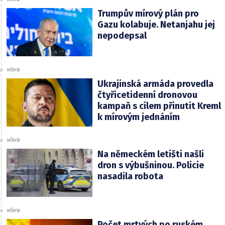
Trumpův mírový plán pro
Gazu kolabuje. Netanjahu jej
nepodepsal
včera
Ukrajinská armáda provedla
čtyřicetidenní dronovou
kampaň s cílem přinutit Kreml
k mírovým jednáním
včera
Na německém letišti našli
dron s výbušninou. Policie
nasadila robota
včera
Počet mrtvých po ruském