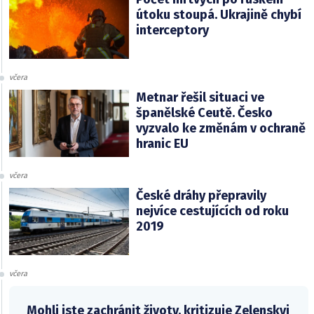
útoku stoupá. Ukrajině chybí
interceptory
včera
Metnar řešil situaci ve
španělské Ceutě. Česko
vyzvalo ke změnám v ochraně
hranic EU
včera
České dráhy přepravily
nejvíce cestujících od roku
2019
včera
Mohli jste zachránit životy, kritizuje Zelenskyj