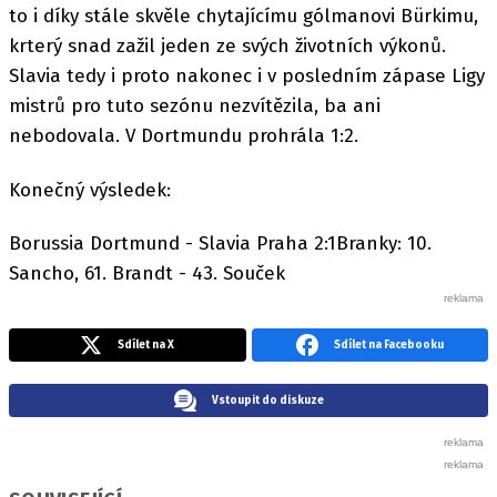
to i díky stále skvěle chytajícímu gólmanovi Bürkimu,
krterý snad zažil jeden ze svých životních výkonů.
Slavia tedy i proto nakonec i v posledním zápase Ligy
mistrů pro tuto sezónu nezvítězila, ba ani
nebodovala. V Dortmundu prohrála 1:2.
Konečný výsledek:
Borussia Dortmund - Slavia Praha 2:1Branky: 10.
Sancho, 61. Brandt - 43. Souček
Sdílet na X
Sdílet na Facebooku
Vstoupit do diskuze