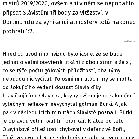
mistrů 2019/2020, ovšem ani v něm se nepodařilo
připsat Slávistům tři body za vítšzství. V
Dortmundu za vynikající atmosféry totiž nakonec
prohráli 1:2.
Hned od úvodního hvizdu bylo jasné, že se bude
jednat o velmi otevřené utkání z obou stran a že si,
co se týče počtu gólových příležitostí, oba týmy
nebudou nic vyčítat. Po osmi minutách hry se mohla
do šokujícího vedení dostatt Slavia díky
hlavičkujícímu Olayinka, kdyby ovšem jeho zakončení
výtečným reflexem nevychytal gólman Bürki. A jak
pak v následujících minutách Slávisté poznali, Bürki
je opravdu velmi kvalitní brankář. Krátce po této
Olayinkově příležitosti chyboval v defenzivě Bořil,
čímž tak uvolnil Reuse do brejku spolu se Sanchem a