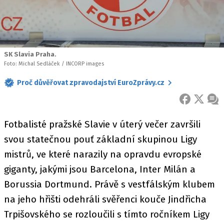
SK Slavia Praha.
Foto: Michal Sedláček / INCORP images
Proč důvěřovat zpravodajství EuroZprávy.cz
FACEBOOK
X
ZPR
Fotbalisté pražské Slavie v úterý večer završili
svou statečnou pouť základní skupinou Ligy
mistrů, ve které narazily na opravdu evropské
giganty, jakými jsou Barcelona, Inter Milán a
Borussia Dortmund. Právě s vestfálským klubem
na jeho hřišti odehráli svěřenci kouče Jindřicha
Trpišovského se rozloučili s tímto ročníkem Ligy