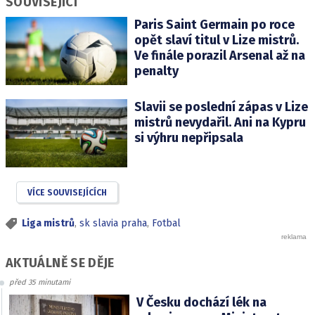
SOUVISEJÍCÍ
Paris Saint Germain po roce
opět slaví titul v Lize mistrů.
Ve finále porazil Arsenal až na
penalty
Slavii se poslední zápas v Lize
mistrů nevydařil. Ani na Kypru
si výhru nepřipsala
VÍCE SOUVISEJÍCÍCH
Liga mistrů
,
sk slavia praha
,
Fotbal
AKTUÁLNĚ SE DĚJE
před 35 minutami
V Česku dochází lék na