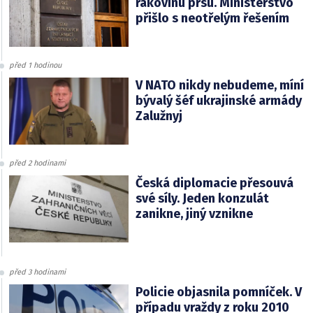
rakovinu prsu. Ministerstvo
přišlo s neotřelým řešením
před 1 hodinou
V NATO nikdy nebudeme, míní
bývalý šéf ukrajinské armády
Zalužnyj
před 2 hodinami
Česká diplomacie přesouvá
své síly. Jeden konzulát
zanikne, jiný vznikne
před 3 hodinami
Policie objasnila pomníček. V
případu vraždy z roku 2010