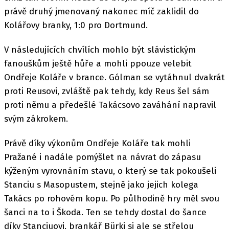
právě druhý jmenovaný nakonec míč zaklidil do
Kolářovy branky, 1:0 pro Dortmund.
V následujících chvílích mohlo být slávistickým
fanouškům ještě hůře a mohli ppouze velebit
Ondřeje Koláře v brance. Gólman se vytáhnul dvakrát
proti Reusovi, zvláště pak tehdy, kdy Reus šel sám
proti němu a předešlé Takácsovo zaváhání napravil
svým zákrokem.
Právě díky výkonům Ondřeje Koláře tak mohli
Pražané i nadále pomýšlet na návrat do zápasu
kýženým vyrovnáním stavu, o který se tak pokoušeli
Stanciu s Masopustem, stejně jako jejich kolega
Takács po rohovém kopu. Po půlhodině hry měl svou
šanci na to i Škoda. Ten se tehdy dostal do šance
díky Stanciuovi, brankář Bürki si ale se střelou