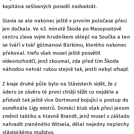
kapitána sešívaných poradil nadvakrát.
Slavia se ale nakonec ještě v prvním poločase přeci
jen dočkala. Ve 43. minutě Škoda po Masopustově
centru zleva svým hrudníkem sklepl na Součka a ten
se tváří v tvář gólmanovi Bürkimu, kterého nakonec
překonal. trefu však musel ještě posvětit
videorozhodčí, jenž zkoumal, zda před tím Škoda
náhodou nehrál rukou stejně tak, jestli nebyl ofsajd.
Z kraje druhé půle bylo na Slávistech vidět, že z
úderu ze závěru té první chtějí těžit co nejdéle a
přidusit tak ještě více Dortmund bojující o postup do
osmifinále Ligy mistrů. Domácí klub však přeci jenom
změnil taktiku a hlavně Brandt, jenž musel v základu
nahradit zraněného Witsela, dělal nejedny neplechy
slávisickému mužstvu.