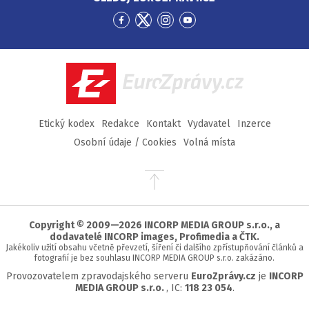
Přejít
Přejít
Přejít
Přejít
na
na
na
na
Facebook
Twitter
Instagram
YouTube
EuroZprávy.cz
Etický kodex
Redakce
Kontakt
Vydavatel
Inzerce
Osobní údaje / Cookies
Volná místa
Přejít
na
začátek
stránky
Copyright © 2009—2026 INCORP MEDIA GROUP s.r.o., a
dodavatelé INCORP images, Profimedia a ČTK.
Jakékoliv užití obsahu včetně převzetí, šíření či dalšího zpřístupňování článků a
fotografií je bez souhlasu INCORP MEDIA GROUP s.r.o. zakázáno.
Provozovatelem zpravodajského serveru
EuroZprávy.cz
je
INCORP
MEDIA GROUP s.r.o.
, IC:
118 23 054
.