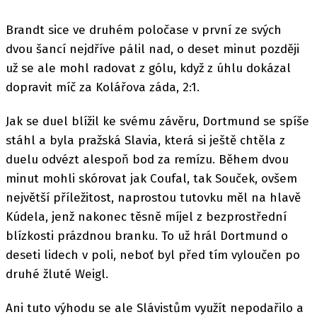
Brandt sice ve druhém poločase v první ze svých
dvou šancí nejdříve pálil nad, o deset minut později
už se ale mohl radovat z gólu, když z úhlu dokázal
dopravit míč za Kolářova záda, 2:1.
Jak se duel blížil ke svému závěru, Dortmund se spíše
stáhl a byla pražská Slavia, která si ještě chtěla z
duelu odvézt alespoň bod za remízu. Během dvou
minut mohli skórovat jak Coufal, tak Souček, ovšem
největší příležitost, naprostou tutovku měl na hlavě
Kúdela, jenž nakonec těsně míjel z bezprostřední
blízkosti prázdnou branku. To už hrál Dortmund o
deseti lidech v poli, neboť byl před tím vyloučen po
druhé žluté Weigl.
Ani tuto výhodu se ale Slávistům využít nepodařilo a