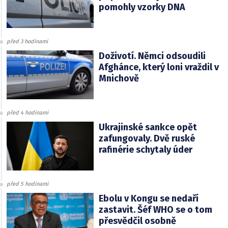
pomohly vzorky DNA
před 3 hodinami
Doživotí. Němci odsoudili
Afghánce, který loni vraždil v
Mnichově
před 4 hodinami
Ukrajinské sankce opět
zafungovaly. Dvě ruské
rafinérie schytaly úder
před 5 hodinami
Ebolu v Kongu se nedaří
zastavit. Šéf WHO se o tom
přesvědčil osobně