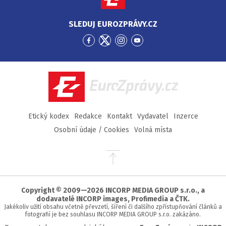
SLEDUJ EUROZPRÁVY.CZ
Přejít
Přejít
Přejít
Přejít
na
na
na
na
Facebook
Twitter
Instagram
YouTube
EuroZprávy.cz
Etický kodex
Redakce
Kontakt
Vydavatel
Inzerce
Osobní údaje / Cookies
Volná místa
Přejít
na
začátek
stránky
Copyright © 2009—2026 INCORP MEDIA GROUP s.r.o., a
dodavatelé INCORP images, Profimedia a ČTK.
Jakékoliv užití obsahu včetně převzetí, šíření či dalšího zpřístupňování článků a
fotografií je bez souhlasu INCORP MEDIA GROUP s.r.o. zakázáno.