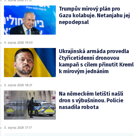
5. srpna 2026 21:12
Trumpův mírový plán pro
Gazu kolabuje. Netanjahu jej
nepodepsal
5. srpna 2026 19:55
Ukrajinská armáda provedla
čtyřicetidenní dronovou
kampaň s cílem přinutit Kreml
k mírovým jednáním
5. srpna 2026 18:31
Na německém letišti našli
dron s výbušninou. Policie
nasadila robota
5. srpna 2026 17:17