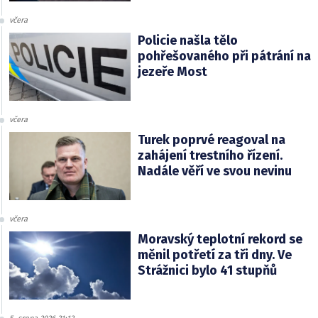
včera
Policie našla tělo
pohřešovaného při pátrání na
jezeře Most
včera
Turek poprvé reagoval na
zahájení trestního řízení.
Nadále věří ve svou nevinu
včera
Moravský teplotní rekord se
měnil potřetí za tři dny. Ve
Strážnici bylo 41 stupňů