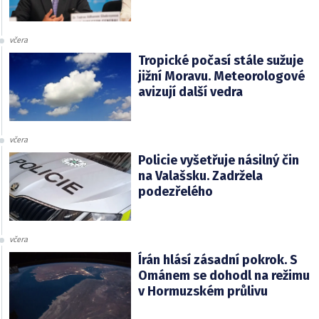
včera
Tropické počasí stále sužuje
jižní Moravu. Meteorologové
avizují další vedra
včera
Policie vyšetřuje násilný čin
na Valašsku. Zadržela
podezřelého
včera
Írán hlásí zásadní pokrok. S
Ománem se dohodl na režimu
v Hormuzském průlivu