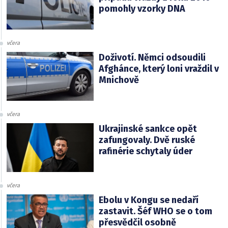
pomohly vzorky DNA
včera
Doživotí. Němci odsoudili
Afghánce, který loni vraždil v
Mnichově
včera
Ukrajinské sankce opět
zafungovaly. Dvě ruské
rafinérie schytaly úder
včera
Ebolu v Kongu se nedaří
zastavit. Šéf WHO se o tom
přesvědčil osobně