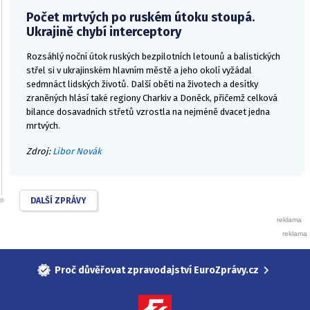
Počet mrtvých po ruském útoku stoupá.
Ukrajině chybí interceptory
Rozsáhlý noční útok ruských bezpilotních letounů a balistických
střel si v ukrajinském hlavním městě a jeho okolí vyžádal
sedmnáct lidských životů. Další oběti na životech a desítky
zraněných hlásí také regiony Charkiv a Doněck, přičemž celková
bilance dosavadních střetů vzrostla na nejméně dvacet jedna
mrtvých.
Zdroj:
Libor Novák
DALŠÍ ZPRÁVY
Proč důvěřovat zpravodajství EuroZprávy.cz