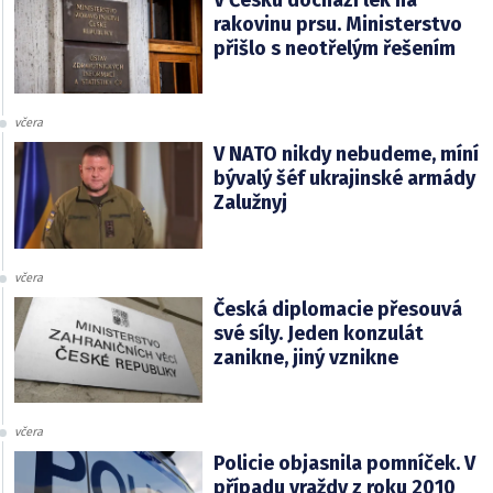
V Česku dochází lék na
rakovinu prsu. Ministerstvo
přišlo s neotřelým řešením
včera
V NATO nikdy nebudeme, míní
bývalý šéf ukrajinské armády
Zalužnyj
včera
Česká diplomacie přesouvá
své síly. Jeden konzulát
zanikne, jiný vznikne
včera
Policie objasnila pomníček. V
případu vraždy z roku 2010