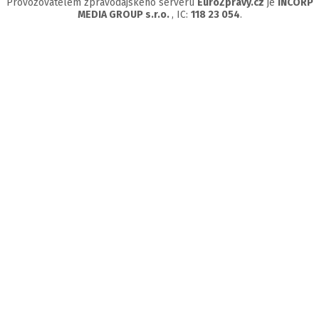
Provozovatelem zpravodajského serveru
EuroZprávy.cz
je
INCORP
MEDIA GROUP s.r.o.
, IC:
118 23 054
.