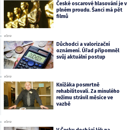
České oscarové hlasování je v
plném proudu. Šanci má pět
filmů
včera
Důchodci a valorizační
oznámení. Úřad připomněl
svůj aktuální postup
včera
Knížáka posmrtně
rehabilitovali. Za minulého
režimu strávil měsíce ve
vazbě
včera