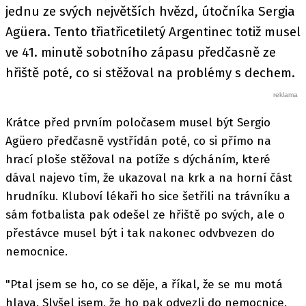
jednu ze svých největších hvězd, útočníka Sergia
Agüera. Tento třiatřicetiletý Argentinec totiž musel
ve 41. minutě sobotního zápasu předčasně ze
hřiště poté, co si stěžoval na problémy s dechem.
Krátce před prvním poločasem musel být Sergio
Agüero předčasně vystřídán poté, co si přímo na
hrací ploše stěžoval na potíže s dýcháním, které
dával najevo tím, že ukazoval na krk a na horní část
hrudníku. Kluboví lékaři ho sice šetřili na trávníku a
sám fotbalista pak odešel ze hřiště po svých, ale o
přestávce musel být i tak nakonec odvbvezen do
nemocnice.
"Ptal jsem se ho, co se děje, a říkal, že se mu motá
hlava. Slyšel jsem, že ho pak odvezli do nemocnice.