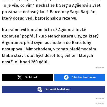
To je vše, co vím," nechal se k Sergiu Agüerovi slyšet
po zápase dočasný kouč Barcelony Sargi Barjuán,
který dosud vedl barcelonskou rezervu.
Na svém twitterovém účtu už Agüerovi brzké
uzdravení popřál i klub Manchesteru City, za který
Argentinec před svým odchodem do Barcelony
nastupoval. Mimochodem, v tomto bleděmodrém
klubu strávil dlouhýchdeset let, během kterých
nastřílel hned 260 gólů.
Sdílet na X
Sdílet na Facebooku
Vstoupit do diskuze