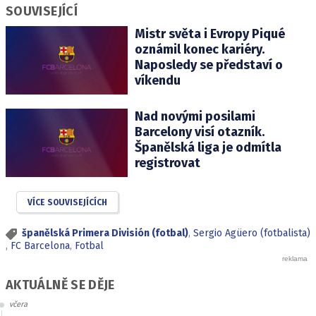
SOUVISEJÍCÍ
Mistr světa i Evropy Piqué
oznámil konec kariéry.
Naposledy se představí o
víkendu
Nad novými posilami
Barcelony visí otazník.
Španělská liga je odmítla
registrovat
VÍCE SOUVISEJÍCÍCH
španělská Primera División (fotbal)
,
Sergio Agüero (fotbalista)
,
FC Barcelona
,
Fotbal
AKTUÁLNĚ SE DĚJE
včera