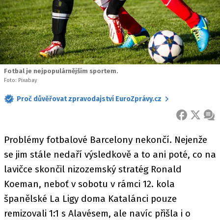
Fotbal je nejpopulárnějším sportem.
Foto: Pixabay
Proč důvěřovat zpravodajství EuroZprávy.cz
FACEBOOK
X
ZPR
Problémy fotbalové Barcelony nekončí. Nejenže
se jim stále nedaří výsledkově a to ani poté, co na
lavičce skončil nizozemský stratég Ronald
Koeman, neboť v sobotu v rámci 12. kola
španělské La Ligy doma Katalánci pouze
remizovali 1:1 s Alavésem, ale navíc přišla i o