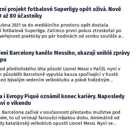
ní projekt fotbalové Superligy opět ožívá. Nově
0 až 80 účastníky
ubna 2021 se do mediálního prostoru opět dostala
í fotbalová Superliga. Zatímco první pokus ztroskotal po
e veřejnosti prakticky po pár hodinách od vzniku soutěže a
 většiny z dvanácti evropských velkoklubů z této původně
avřené soutěže, nyní - alespoň podle informací webu A22
ení Barcelony hanělo Messiho, ukazují uniklé zprávy
počítá v novém projektu Superligy s 60 až 80 evropskými
ppu
od předloňského léta působí Lionel Messi v Paříži, nyní v
 působišti Barceloně vypukla kauza spočívající v husté
ezi bývalým vedením velkoklubu a právě hvězdným
 Jak totiž informuje španělský deník El Periodico, na světlo
ly zprávy z Whatsappu mezi vedoucím právního oddělení
a i Evropy Piqué oznámil konec kariéry. Naposledy
mezem Pontim a bývalým klubovým představenstvem
aný Josepem Mariou Bartomeuem, v nichž nenechávali nit
ví o víkendu
ě na argentinské hvězdě.
á Barcelona zažívá v současnosti přestavbu mužstva pod
vim, to už vnímají fanoušci nějakou dobu, minimálně od
y katalánský velkoklub opustil Lionel Messi. Nyní se
alšímu konci další barcelonské stálice. Na svém twitterovém
e čtvrtek oznámil onec své hráčské kariéry španělský obránce