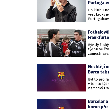
Portugale
Do klubu ne
vést kroky j
Portugalcov
pochopiteln
Barcelona. 
Fotbalovéh
posledních 
čímž tak jen
Frankfurt
do Barcelony. Tímto svým příp
Bývalý český
nadělal mno
týdnu ve čt
zaměstnavate
Evropské lig
vytvořilo př
Nechtějí m
jeho Frankfu
ale neužil 
Barcu tak
svou manžel
Byl to pro f
v tomto týdn
německý Fra
věc. Že na 
fanoušků Fra
Barcelona 
a to i přest
neutrálním 
korun přic