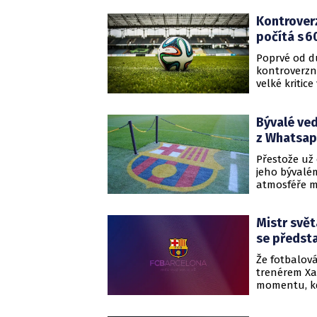
Kontroverz
počítá s 6
Poprvé od d
kontroverzn
velké kritic
odstoupením
chystané uz
Bývalé ved
Sports - se 
kluby.
z Whatsa
Přestože už 
jeho bývalém
atmosféře m
Argentincem.
světa vyplu
Mistr svět
Romanem Go
reprezentov
se předsta
suchou práv
Že fotbalov
trenérem Xa
momentu, kd
schyluje k d
účtu totiž v