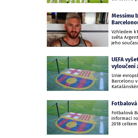
Messimu br
Barcelono
Vzhledem k 
světa Argent
jeho součas
že se v záku
další kroky.
UEFA vyšet
Yuste. Právě
se svým býv
vyloučení 
Unie evropsk
Barcelonu v
Katalánském
falšování do
Fotbalová 
Fotbalová B
informací ro
2018 celkem 
tehdejšímu 
Enríquezovi,