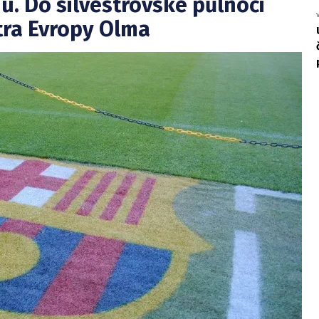
u. Do silvestrovské půlnoci
tra Evropy Olma