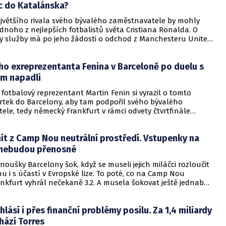
c do Katalánska?
jvětšího rivala svého bývalého zaměstnavatele by mohly
ednoho z nejlepších fotbalistů světa Cristiana Ronalda. O
y služby má po jeho žádosti o odchod z Manchesteru United
ě řada zájemců, vypadá to že i katalánský vekoklub FC
Právě se šéfem tohoto klubu Joanem Laportem se totiž v
o exreprezentanta Fenina v Barceloně po duelu s
dnech setkat agent Cristiana Ronalda Jorgem Mendesem,
 zesílily spekulace o tom, že by měl Portugalec zamířit právě
em napadli
adným přestupem by si ale rozhodně
 fotbalový reprezentant Martin Fenin si vyrazil o tomto
h nepřátel u fanoušků Realu Madrid.
vrtek do Barcelony, aby tam podpořil svého bývalého
le, tedy německý Frankfurt v rámci odvety čtvrtfinále
y. Samotný zápas si musel užít, nejenže tam atmosféru
ekvapivě téměř 30 000 fanoušků Frankfurtu, ale hlavně tam
ít z Camp Nou neutrální prostředí. Vstupenky na
rt vyhrál 3:2 a postoupil tak do semifinále soutěže. Moc už si
odchod ze stadionu Camp Nou, neboť se tam stal společně se
 nebudou přenosné
kou obětí tvrdého útoku ze strany barcelonských příznivců.
anoušky Barcelony šok, když se museli jejich miláčci rozloučit
u i s účastí v Evropské lize. To poté, co na Camp Nou
nkfurt vyhrál nečekaně 3.2. A musela šokovat ještě jednab
domácím zápase Evropské ligy bylo na Camp Nou téměř 30 000
nkfurtu a hosté se tak mohli cítit jako v domácím prostředí
hlásí i přes finanční problémy posilu. Za 1,4 miliardy
o, že kouč Barcelony Xavi mluvil o Camp Nou jako o
prostředí.
hází Torres