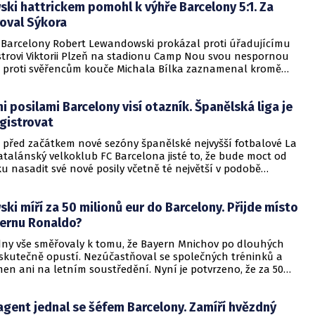
ki hattrickem pomohl k výhře Barcelony 5:1. Za
é. Ten se tak fanouškům naposledy představí tuto sobotu v
se proti Almeríi.
roval Sýkora
a Barcelony Robert Lewandowski prokázal proti úřadujícímu
trovi Viktorii Plzeň na stadionu Camp Nou svou nespornou
yž proti svěřencům kouče Michala Bílka zaznamenal kromě
ných tref v dresu Barcelony v Lize mistrů i hattrick. O další
ské branky se pak postarali Kessié s Torrésem. Přitom krátce
 posilami Barcelony visí otazník. Španělská liga je
kou to pro Plzeň, která se místy sympaticky dostávala do
cí a i do zakončení, to vypadalo až nečekaně nadějně, když
gistrovat
 pro Barcelonu snížil Jan Sýkora. Zápas ale rozhodla
 před začátkem nové sezóny španělské nejvyšší fotbalové La
ho branka do šatny na 3:1.
talánský velkoklub FC Barcelona jisté to, že bude moct od
ku nasadit své nové posily včetně té největší v podobě
andowského. Naskytl se totiž nečekaný problém a to ten,
španělské soutěže odmítlo Barceloně registrovat tyto nové
i míří za 50 milionů eur do Barcelony. Přijde místo
 důvodu, že klub stále nesplňuje požadavky stanové La Ligou
v tom, že platy klubu nesmí přesahovat 70 % celkových
yernu Ronaldo?
dny vše směřovaly k tomu, že Bayern Mnichov po dlouhých
 skutečně opustí. Nezúčastňoval se společných tréninků a
en ani na letním soustředění. Nyní je potvrzeno, že za 50
(v přepočtu zhruba 1,23 miliary korun) odchází Robert
 do Barcelony. O uzavření takovéto dohody mezi oběma
gent jednal se šéfem Barcelony. Zamíří hvězdný
formuje německá agentura SID.