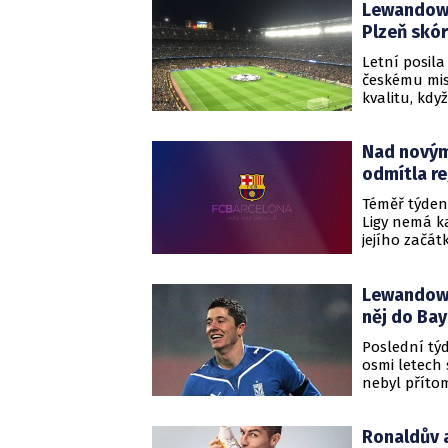
Lewandows
Gerard Piqu
ligovém zápa
Plzeň skó
Letní posil
českému mis
kvalitu, kd
prvních přes
dvě barcelon
Nad novými
před přestáv
náznaků šan
odmítla re
za stavu 2:0
Téměř týden
Lewandowski
Ligy nemá ka
jejího začát
Roberta Lew
žee vedení 
Lewandowsk
posily. To z
spočívající 
něj do Ba
výdělků.
Poslední tý
osmi letech
nebyl přítom
milionů eur 
Lewandowski
Ronaldův a
stranami in