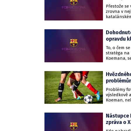
Přestože se
zrovna v nej
katalánském
má kádr v př
miliardy kor
Dohodnuto
Ferrán Torre
jednadvacert
opravdu k
To, o čem s
stratéga na
Koemana, se
klubu se tot
nakonec pod
Hvězdného
problémům
Problémy fo
výsledkově a
Koeman, neb
Katalánci po
svých největ
Nástupce 
Argentinec 
hřiště poté,
zpráva o 