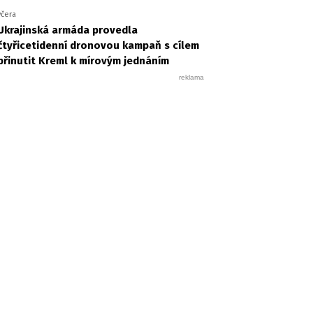
včera
Ukrajinská armáda provedla
čtyřicetidenní dronovou kampaň s cílem
přinutit Kreml k mírovým jednáním