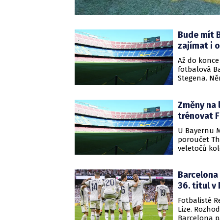
Bude mít 
zajímat i 
Až do konce
fotbalová B
Stegena. Něm
kterém si př
Vedení kata
Změny na 
gólmanech. J
trénovat 
U Bayernu M
poroučet Th
veletočů ko
skončí, ješt
pokračovat. 
Barcelona 
službami Xav
bývalý kouč
36. titul v
Mnichov mož
Fotbalisté R
koučoval ang
Lize. Rozhod
Barcelona pa