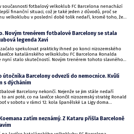
 v současnosti fotbalový velkoklub FC Barcelona nenachází
lepší finanční situaci, což je také jeden z důvodů, proč se
u velkoklubu v poslední době tolik nedaří, kromě toho, že
estavbě, hlásí první posilu. Za 55 milionů eur (v přepočtu 1,4
un) totiž do klubu přichází španělský reprezentační útočník
. Novým trenérem fotbalové Barcelony se stala
s, jenž doposud působil v Manchesteru City. Tento
iletý fotbalista je však momentálně ve stavu ztraněných.
lubová legenda Xavi
e začalo spekulovat prakticky ihned po konci nizozemského
 lavičce katalánského velkoklubu FC Barcelona Ronalda
 nyní stalo skutečností. Novým trenérem tohoto slavného
iž stal bývalý fotbalista "Blaugranas" Xavi Hernández. Ten
epsal s klubem smlouvu na dva a půl roku.
 útočníka Barcelony odvezli do nemocnice. Kvůli
 s dýcháním
tbalové Barcelony nekončí. Nejenže se jim stále nedaří
 to ani poté, co na lavičce skončil nizozemský stratég Ronald
oť v sobotu v rámci 12. kola španělské La Ligy doma
uze remizovali 1:1 s Alavésem, ale navíc přišla i o jednu ze
ších hvězd, útočníka Sergia Agüera. Tento třiatřicetiletý
Koemana zatím neznámý. Z Kataru přišla Barceloně
totiž musel ve 41. minutě sobotního zápasu předčasně ze
 co si stěžoval na problémy s dechem.
Xavim