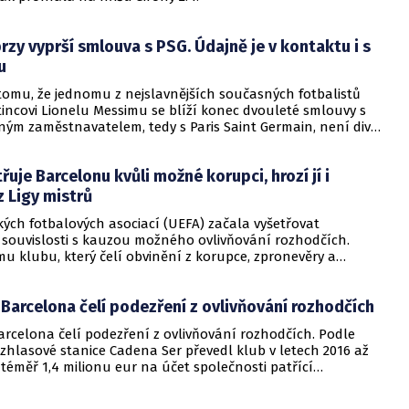
zy vyprší smlouva s PSG. Údajně je v kontaktu i s
u
tomu, že jednomu z nejslavnějších současných fotbalistů
incovi Lionelu Messimu se blíží konec dvouleté smlouvy s
ným zaměstnavatelem, tedy s Paris Saint Germain, není divu,
lisí začínají rozbíhat spekulace o tom, kam povedou jeho
 Olej do ohně jako první přilil viceprezident FC Barcelona Rafa
řuje Barcelonu kvůli možné korupci, hrozí jí i
 on se totiž nechal slyšet, že mistr světa z loňského roku je
alým zaměstnavatelem v kontaktu.
z Ligy mistrů
ých fotbalových asociací (UEFA) začala vyšetřovat
 souvislosti s kauzou možného ovlivňování rozhodčích.
u klubu, který čelí obvinění z korupce, zpronevěry a
kumentů, hrozí i vyloučení z Ligy mistrů.
Barcelona čelí podezření z ovlivňování rozhodčích
arcelona čelí podezření z ovlivňování rozhodčích. Podle
zhlasové stanice Cadena Ser převedl klub v letech 2016 až
téměř 1,4 milionu eur na účet společnosti patřící
viceprezidentovi výboru rozhodčích CTA Josému Maríovi
 peníze byly údajně vypláceny za poradenské služby.