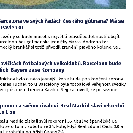
Barcelona ve svých řadách českého gólmana? Má se
o Pavlenku
 sezóny se bude muset s největší pravděpodobností obejít
arcelona bez gólmanské jedničky Marca-Andrého ter
ecký brankář si totiž přivodil zranění pravého kolene, ve
etrhl patelární šlachu a proto ho tak nyní čeká operace.
lánského velkoklubu tak nelení a rozhlíží se po náhradních
lavičkách fotbalových velkoklubů. Barcelonu bude
edním z nich má být i český brankář Jiří Pavlenka.
Flick, Bayern zase Kompany
nichov bylo o něco jasnější, že se bude po skončení sezóny
omas Tuchel, to u Barcelony byla fotbalová veřejnost svědky
lem působení trenéra Xaviho. Nejprve uvedl, že po sezóně
ě před pár týdny to však vypadalo, že bude nadále
Nakonec to vše rozčíslo klubové vedení, které už se
pomohla svému rivalovi. Real Madrid slaví rekordní
iho pro příští ročník nepočítalo. Zatímco do Barcelony míří
 německé fotbalové reprezentace Hansi Flick, do Bayernu
 La Lize
ná překvapivě přichází Vincent Kompany, jenž naposledy
ealu Madrid získali svůj rekordní 36. titul ve španělské La
lické Burnley, s nímž sestoupil z anglické Premier League.
lo se o tom v sobotu ve 34. kole, když Real zdolal Cádiz 3:0 a
k prohrála na hřišti Girony 2:4.