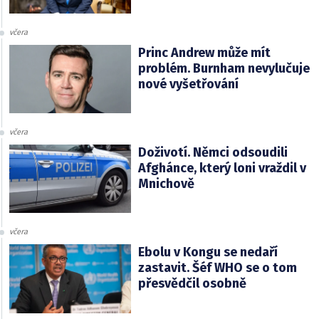
včera
Princ Andrew může mít
problém. Burnham nevylučuje
nové vyšetřování
včera
Doživotí. Němci odsoudili
Afghánce, který loni vraždil v
Mnichově
včera
Ebolu v Kongu se nedaří
zastavit. Šéf WHO se o tom
přesvědčil osobně