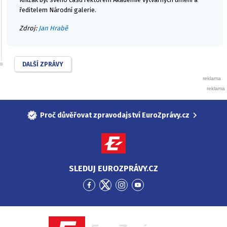
ředitelem Národní galerie.
Zdroj:
Jan Hrabě
DALŠÍ ZPRÁVY
Proč důvěřovat zpravodajství EuroZprávy.cz
SLEDUJ EUROZPRÁVY.CZ
Přejít
Přejít
Přejít
Přejít
na
na
na
na
Facebook
Twitter
Instagram
YouTube