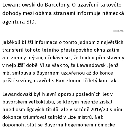
Lewandowski do Barcelony. O uzavření takovéto
dohody mezi oběma stranami informuje německá
agentura SID.
Jakékoli bližší informace o tomto jednom z největších
transferů tohoto letního přestupového okna zatím
ale známy nejsou, očekává se , že budou představeny
v nejbližší době. Ví se však to, že Lewandowski, jenž
měl smlouvu s Bayernem uzavřenou až do konce
příští sezóny, uzavřel s Barcelonou tříletý kontrakt.
Lewandowski byl hlavní oporou posledních let v
bavorském velkoklubu, se kterým nejenže získal
hned osm ligových titulů, ale v sezóně 2019/20 s ním
dokonce triumfoval taktéž v Lize mistrů. Než
dopomohl stát se Bayernu hegemonem německé