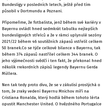
Bundesligy v posledních letech, ještě před tím
působil v Dortmundu a Poznani.
Připomeňme, že fotbalista, jenž během své kariéry v
Bayernu ovládl hned sedmkrát tabulku nejlepších
bundesligových střelců a že v rámci uplynulé sezóny
2021/22 během 46 soutěžních zápasů vstřelil celkem
50 branek.Co se týče celkové bilance v Bayernu, tak
během 374 zápasů nastřílel celkem 344 branek. O
jeho výjimečnosti svědčí i ten fakt, že překonal hned
několik rrekordních zápisů legendy Bayernu Gerda
Müllera.
Nen tak tedy proto divu, že se v zákulisí proslýchá o
tom, že zraky vedení Bayernu Mnichov míří na
Cristiana Ronalda, který hodlá během tohoto lérta
opustit Manchester United. O hvězdného Portugalce