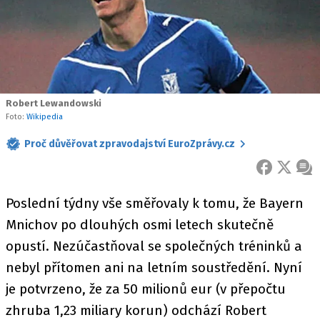
Robert Lewandowski
Foto:
Wikipedia
Proč důvěřovat zpravodajství EuroZprávy.cz
FACEBOOK
X
ZPR
Poslední týdny vše směřovaly k tomu, že Bayern
Mnichov po dlouhých osmi letech skutečně
opustí. Nezúčastňoval se společných tréninků a
nebyl přítomen ani na letním soustředění. Nyní
je potvrzeno, že za 50 milionů eur (v přepočtu
zhruba 1,23 miliary korun) odchází Robert