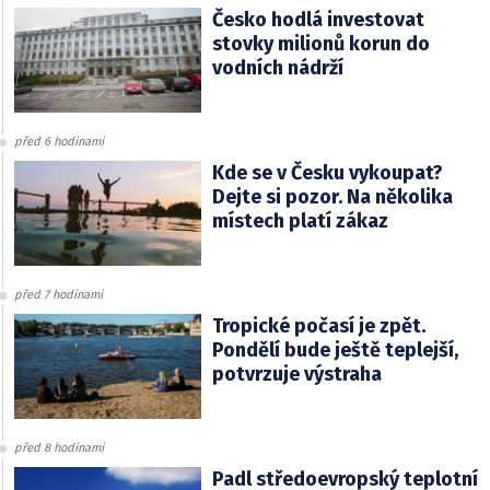
Česko hodlá investovat
stovky milionů korun do
vodních nádrží
před 6 hodinami
Kde se v Česku vykoupat?
Dejte si pozor. Na několika
místech platí zákaz
před 7 hodinami
Tropické počasí je zpět.
Pondělí bude ještě teplejší,
potvrzuje výstraha
před 8 hodinami
Padl středoevropský teplotní