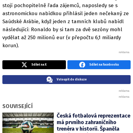
stojí pochopitelně řada zájemců, naposledy se s
astronomickou nabídkou přihlásil jeden nečekaný ze
Saúdské Arábie, když jeden z tamních klubů nabídl
následující: Ronaldo by si tam za dvě sezóny mohl
vydělat až 250 milionů eur (v přepočtu 6,1 miliardy
korun).
Sdílet na X
Sdílet na Facebooku
Vstoupit do diskuze
SOUVISEJÍCÍ
Česká fotbalová reprezentace
má prvního zahraničního
trenéra v historii. Španěla