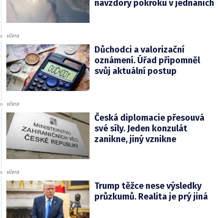
navzdory pokroku v jednáních
včera
Důchodci a valorizační
oznámení. Úřad připomněl
svůj aktuální postup
včera
Česká diplomacie přesouvá
své síly. Jeden konzulát
zanikne, jiný vznikne
včera
Trump těžce nese výsledky
průzkumů. Realita je prý jiná