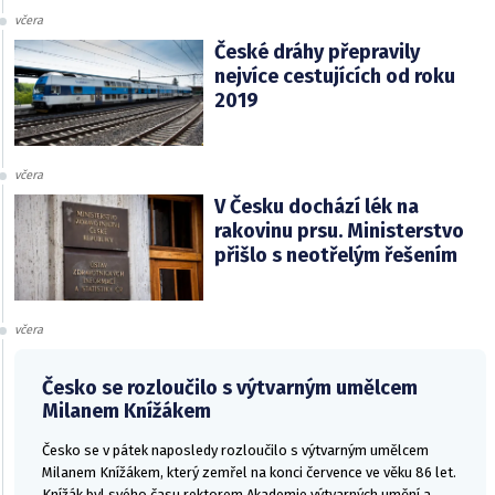
včera
České dráhy přepravily
nejvíce cestujících od roku
2019
včera
V Česku dochází lék na
rakovinu prsu. Ministerstvo
přišlo s neotřelým řešením
včera
Česko se rozloučilo s výtvarným umělcem
Milanem Knížákem
Česko se v pátek naposledy rozloučilo s výtvarným umělcem
Milanem Knížákem, který zemřel na konci července ve věku 86 let.
Knížák byl svého času rektorem Akademie výtvarných umění a