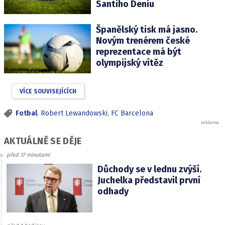
Santiho Deniu
Španělský tisk má jasno.
Novým trenérem české
reprezentace má být
olympijský vítěz
VÍCE SOUVISEJÍCÍCH
Fotbal
,
Robert Lewandowski
,
FC Barcelona
AKTUÁLNĚ SE DĚJE
před 37 minutami
Důchody se v lednu zvýší.
Juchelka představil první
odhady