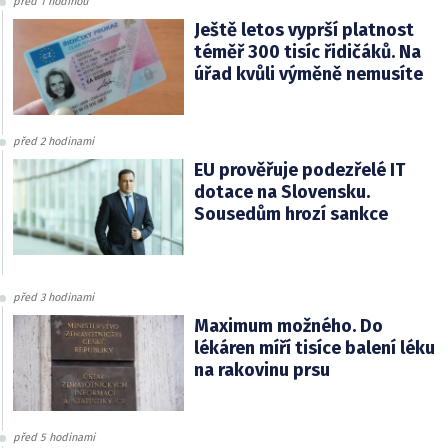
před 1 hodinou
Ještě letos vyprší platnost
téměř 300 tisíc řidičáků. Na
úřad kvůli výměně nemusíte
před 2 hodinami
EU prověřuje podezřelé IT
dotace na Slovensku.
Sousedům hrozí sankce
před 3 hodinami
Maximum možného. Do
lékáren míří tisíce balení léku
na rakovinu prsu
před 5 hodinami