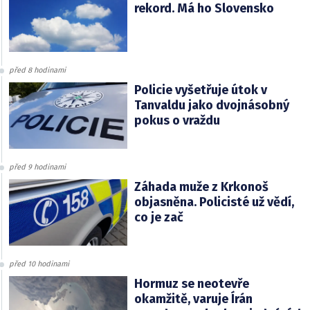
rekord. Má ho Slovensko
před 8 hodinami
Policie vyšetřuje útok v
Tanvaldu jako dvojnásobný
pokus o vraždu
před 9 hodinami
Záhada muže z Krkonoš
objasněna. Policisté už vědí,
co je zač
před 10 hodinami
Hormuz se neotevře
okamžitě, varuje Írán