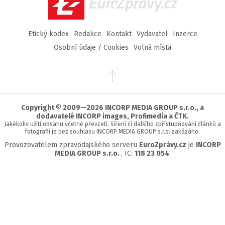
EuroZprávy.cz
Etický kodex
Redakce
Kontakt
Vydavatel
Inzerce
Osobní údaje / Cookies
Volná místa
Přejít
na
začátek
stránky
Copyright © 2009—2026 INCORP MEDIA GROUP s.r.o., a
dodavatelé INCORP images, Profimedia a ČTK.
Jakékoliv užití obsahu včetně převzetí, šíření či dalšího zpřístupňování článků a
fotografií je bez souhlasu INCORP MEDIA GROUP s.r.o. zakázáno.
Provozovatelem zpravodajského serveru
EuroZprávy.cz
je
INCORP
MEDIA GROUP s.r.o.
, IC:
118 23 054
.