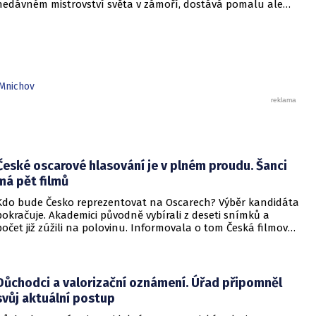
nedávném mistrovství světa v zámoří, dostává pomalu ale
realizačním týmu pak bude jeho krajan Pablo Amo.
jistě jasný směr a cíl. Ve středu přišel totiž španělský deník AS
s informací, že s největší pravděpodobností se novým
trenérem českého fotbalového národního týmu stane
španělský stratég Santi Denia. Dvaapadesátiletý trenér má za
sebou řadu úspěchů především s mládežnickými španělskými
reprezentacemi s tím, že na posledních letních olympijských
Mnichov
hrách v Paříži v roce 2024 vyhrál se Španělskem zlato.
České oscarové hlasování je v plném proudu. Šanci
má pět filmů
Kdo bude Česko reprezentovat na Oscarech? Výběr kandidáta
pokračuje. Akademici původně vybírali z deseti snímků a
počet již zúžili na polovinu. Informovala o tom Česká filmová
a televizní akademie.
Důchodci a valorizační oznámení. Úřad připomněl
svůj aktuální postup