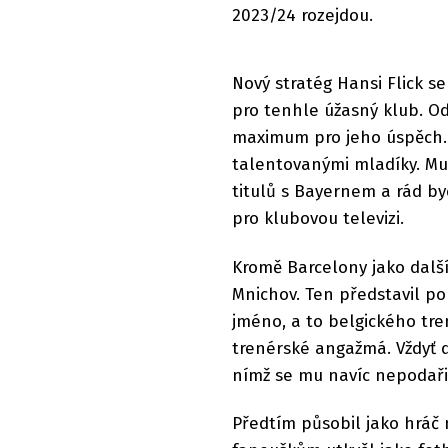
2023/24 rozejdou.
Nový stratég Hansi Flick se
pro tenhle úžasný klub. Od 
maximum pro jeho úspěch. 
talentovanými mladíky. Mu
titulů s Bayernem a rád by
pro klubovou televizi.
Kromě Barcelony jako dalš
Mnichov. Ten představil p
jméno, a to belgického tre
trenérské angažmá. Vždyť 
nímž se mu navíc nepodařil
Předtím působil jako hráč 