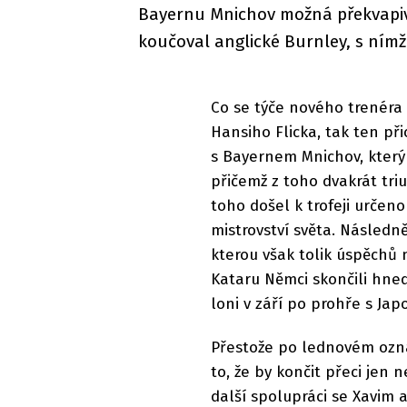
Bayernu Mnichov možná překvapiv
koučoval anglické Burnley, s nímž
Co se týče nového trenéra
Hansiho Flicka, tak ten při
s Bayernem Mnichov, který 
přičemž z toho dvakrát tri
toho došel k trofeji určen
mistrovství světa. Následn
kterou však tolik úspěchů
Kataru Němci skončili hned
loni v září po prohře s Jap
Přestože po lednovém ozná
to, že by končit přeci jen
další spolupráci se Xavim 