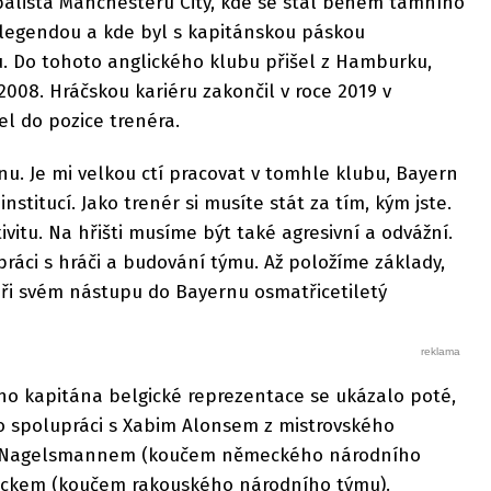
balista Manchesteru City, kde se stal během tamního
legendou a kde byl s kapitánskou páskou
 Do tohoto anglického klubu přišel z Hamburku,
2008. Hráčskou kariéru zakončil v roce 2019 v
l do pozice trenéra.
nu. Je mi velkou ctí pracovat v tomhle klubu, Bayern
nstitucí. Jako trenér si musíte stát za tím, kým jste.
vitu. Na hřišti musíme být také agresivní a odvážní.
práci s hráči a budování týmu. Až položíme základy,
při svém nástupu do Bayernu osmatřicetiletý
o kapitána belgické reprezentace se ukázalo poté,
o spolupráci s Xabim Alonsem z mistrovského
em Nagelsmannem (koučem německého národního
ckem (koučem rakouského národního týmu).