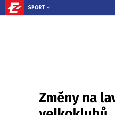
SPORT
Změny na la
velkoklubů. 