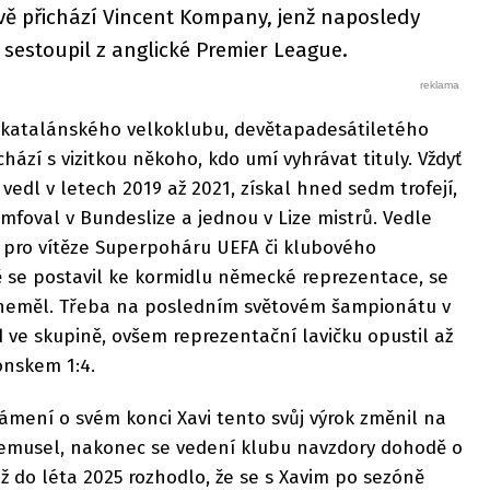
ě přichází Vincent Kompany, jenž naposledy
 sestoupil z anglické Premier League.
 katalánského velkoklubu, devětapadesátiletého
chází s vizitkou někoho, kdo umí vyhrávat tituly. Vždyť
vedl v letech 2019 až 2021, získal hned sedm trofejí,
umfoval v Bundeslize a jednou v Lize mistrů. Vedle
o pro vítěze Superpoháru UEFA či klubového
ě se postavil ke kormidlu německé reprezentace, se
 neměl. Třeba na posledním světovém šampionátu v
 ve skupině, ovšem reprezentační lavičku opustil až
onskem 1:4.
mení o svém konci Xavi tento svůj výrok změnil na
 nemusel, nakonec se vedení klubu navzdory dohodě o
až do léta 2025 rozhodlo, že se s Xavim po sezóně