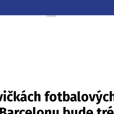
vičkách fotbalovýc
Barcelonu bude tré