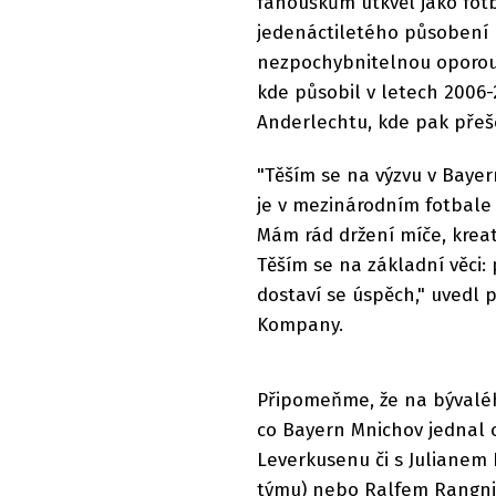
fanouškům utkvěl jako fot
jedenáctiletého působení 
nezpochybnitelnou oporou.
kde působil v letech 2006-
Anderlechtu, kde pak přeše
"Těším se na výzvu v Bayer
je v mezinárodním fotbale i
Mám rád držení míče, kreati
Těším se na základní věci: 
dostaví se úspěch," uvedl 
Kompany.
Připomeňme, že na bývaléh
co Bayern Mnichov jednal 
Leverkusenu či s Julian
týmu) nebo Ralfem Rangni