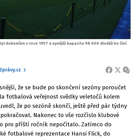
yl dokončen v roce 1957 a nynější kapacita 98 600 diváků ho činí
Zprávy.cz
FACEBOOK
X
ZPRÁ
snější, že se bude po skončení sezóny poroučet
la fotbalová veřejnost svědky veletočů kolem
uvedl, že po sezóně skončí, ještě před pár týdny
 pokračovat. Nakonec to vše rozčíslo klubové
o pro příští ročník nepočítalo. Zatímco do
é fotbalové reprezentace Hansi Flick, do