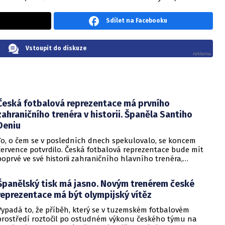
Sdílet na Facebooku
Vstoupit do diskuze
Česká fotbalová reprezentace má prvního
zahraničního trenéra v historii. Španěla Santiho
Deniu
To, o čem se v posledních dnech spekulovalo, se koncem
července potvrdilo. Česká fotbalová reprezentace bude mít
poprvé ve své historii zahraničního hlavního trenéra,
konkrétně dvaapadesátiletého španělského stratéga
Santiho Deniu. Jdeo trenéra, který byl dosud spjat se
Španělský tisk má jasno. Novým trenérem české
španělskými mládežnickými reprezentacemi, s nimiž měl
reprezentace má být olympijský vítěz
několik úspěchů, když vyhrál evropské šampionáty hráčů do
17 let i do 19 let. Jeho jistě nejvýraznějším úspěchem je pak
Vypadá to, že příběh, který se v tuzemském fotbalovém
zlatá olympijská medaile z Paříže 2024, kterou vyhrál se
prostředí roztočil po ostudném výkonu českého týmu na
Španělskem. Jeho nejbližším pobočníkem v novém