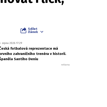
Sdílet
článek
3. srpna 2026 17:29
Česká fotbalová reprezentace má
prvního zahraničního trenéra v historii.
Španěla Santiho Deniu