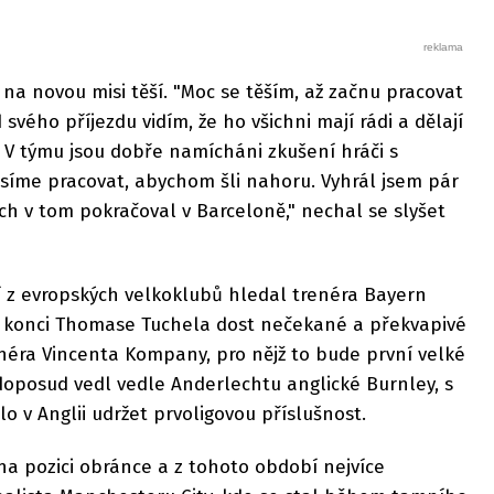
 na novou misi těší. "Moc se těším, až začnu pracovat
svého příjezdu vidím, že ho všichni mají rádi a dělají
V týmu jsou dobře namícháni zkušení hráči s
síme pracovat, abychom šli nahoru. Vyhrál jsem pár
ch v tom pokračoval v Barceloně," nechal se slyšet
í z evropských velkoklubů hledal trenéra Bayern
o konci Thomase Tuchela dost nečekané a překvapivé
néra Vincenta Kompany, pro nějž to bude první velké
doposud vedl vedle Anderlechtu anglické Burnley, s
o v Anglii udržet prvoligovou příslušnost.
na pozici obránce a z tohoto období nejvíce