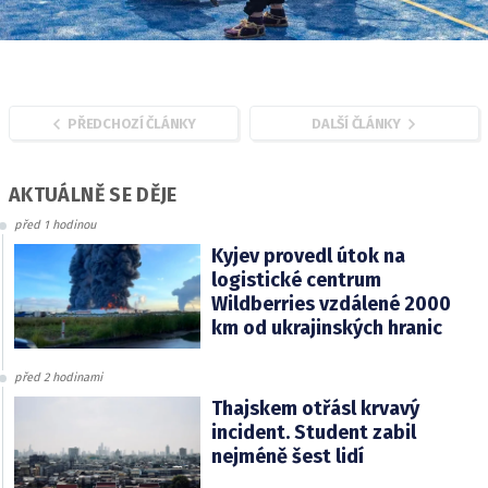
PŘEDCHOZÍ ČLÁNKY
DALŠÍ ČLÁNKY
AKTUÁLNĚ SE DĚJE
před 1 hodinou
Kyjev provedl útok na
logistické centrum
Wildberries vzdálené 2000
km od ukrajinských hranic
před 2 hodinami
Thajskem otřásl krvavý
incident. Student zabil
nejméně šest lidí