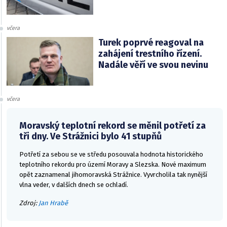
včera
Turek poprvé reagoval na
zahájení trestního řízení.
Nadále věří ve svou nevinu
včera
Moravský teplotní rekord se měnil potřetí za
tři dny. Ve Strážnici bylo 41 stupňů
Potřetí za sebou se ve středu posouvala hodnota historického
teplotního rekordu pro území Moravy a Slezska. Nové maximum
opět zaznamenal jihomoravská Strážnice. Vyvrcholila tak nynější
vlna veder, v dalších dnech se ochladí.
Zdroj:
Jan Hrabě