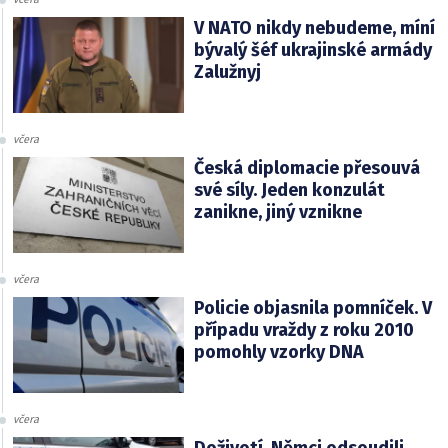
V NATO nikdy nebudeme, míní
bývalý šéf ukrajinské armády
Zalužnyj
včera
Česká diplomacie přesouvá
své síly. Jeden konzulát
zanikne, jiný vznikne
včera
Policie objasnila pomníček. V
případu vraždy z roku 2010
pomohly vzorky DNA
včera
Doživotí. Němci odsoudili