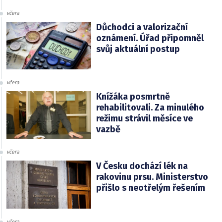
včera
Důchodci a valorizační
oznámení. Úřad připomněl
svůj aktuální postup
včera
Knížáka posmrtně
rehabilitovali. Za minulého
režimu strávil měsíce ve
vazbě
včera
V Česku dochází lék na
rakovinu prsu. Ministerstvo
přišlo s neotřelým řešením
včera