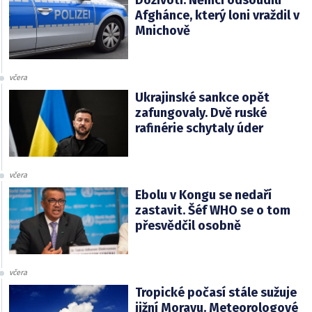
Afghánce, který loni vraždil v
Mnichově
včera
Ukrajinské sankce opět
zafungovaly. Dvě ruské
rafinérie schytaly úder
včera
Ebolu v Kongu se nedaří
zastavit. Šéf WHO se o tom
přesvědčil osobně
včera
Tropické počasí stále sužuje
jižní Moravu. Meteorologové