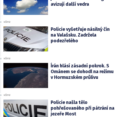
avizují další vedra
včera
Policie vyšetřuje násilný čin
na Valašsku. Zadržela
podezřelého
včera
Írán hlásí zásadní pokrok. S
Ománem se dohodl na režimu
v Hormuzském průlivu
včera
Policie našla tělo
pohřešovaného při pátrání na
jezeře Most