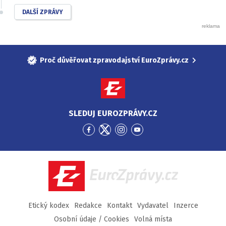
DALŠÍ ZPRÁVY
Proč důvěřovat zpravodajství EuroZprávy.cz
SLEDUJ EUROZPRÁVY.CZ
Přejít
Přejít
Přejít
Přejít
na
na
na
na
Facebook
Twitter
Instagram
YouTube
EuroZprávy.cz
Etický kodex
Redakce
Kontakt
Vydavatel
Inzerce
Osobní údaje / Cookies
Volná místa