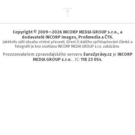
Přejít
na
začátek
stránky
Copyright © 2009—2026 INCORP MEDIA GROUP s.r.o., a
dodavatelé INCORP images, Profimedia a ČTK.
Jakékoliv užití obsahu včetně převzetí, šíření či dalšího zpřístupňování článků a
fotografií je bez souhlasu INCORP MEDIA GROUP s.r.o. zakázáno.
Provozovatelem zpravodajského serveru
EuroZprávy.cz
je
INCORP
MEDIA GROUP s.r.o.
, IC:
118 23 054
.