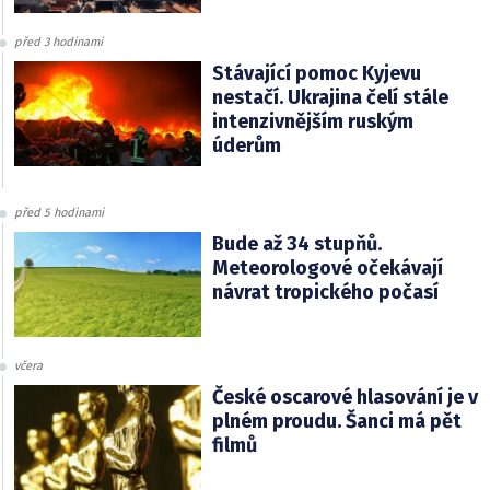
před 3 hodinami
Stávající pomoc Kyjevu
nestačí. Ukrajina čelí stále
intenzivnějším ruským
úderům
před 5 hodinami
Bude až 34 stupňů.
Meteorologové očekávají
návrat tropického počasí
včera
České oscarové hlasování je v
plném proudu. Šanci má pět
filmů