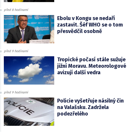
před 8 hodinami
Ebolu v Kongu se nedaří
zastavit. Šéf WHO se o tom
přesvědčil osobně
před 9 hodinami
Tropické počasí stále sužuje
jižní Moravu. Meteorologové
avizují další vedra
před 9 hodinami
Policie vyšetřuje násilný čin
na Valašsku. Zadržela
podezřelého