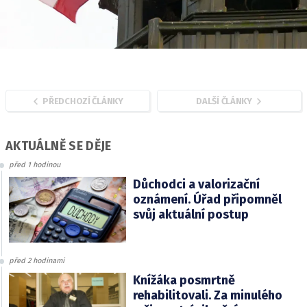
PŘEDCHOZÍ ČLÁNKY
DALŠÍ ČLÁNKY
AKTUÁLNĚ SE DĚJE
před 1 hodinou
Důchodci a valorizační
oznámení. Úřad připomněl
svůj aktuální postup
před 2 hodinami
Knížáka posmrtně
rehabilitovali. Za minulého