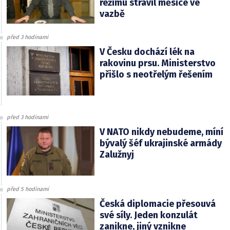
režimu strávil měsíce ve
vazbě
před 3 hodinami
V Česku dochází lék na
rakovinu prsu. Ministerstvo
přišlo s neotřelým řešením
před 3 hodinami
V NATO nikdy nebudeme, míní
bývalý šéf ukrajinské armády
Zalužnyj
před 5 hodinami
Česká diplomacie přesouvá
své síly. Jeden konzulát
zanikne, jiný vznikne