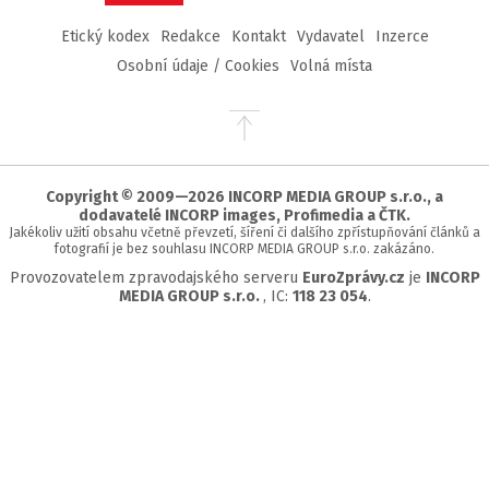
Etický kodex
Redakce
Kontakt
Vydavatel
Inzerce
Osobní údaje / Cookies
Volná místa
Přejít
na
začátek
stránky
Copyright © 2009—2026 INCORP MEDIA GROUP s.r.o., a
dodavatelé INCORP images, Profimedia a ČTK.
Jakékoliv užití obsahu včetně převzetí, šíření či dalšího zpřístupňování článků a
fotografií je bez souhlasu INCORP MEDIA GROUP s.r.o. zakázáno.
Provozovatelem zpravodajského serveru
EuroZprávy.cz
je
INCORP
MEDIA GROUP s.r.o.
, IC:
118 23 054
.