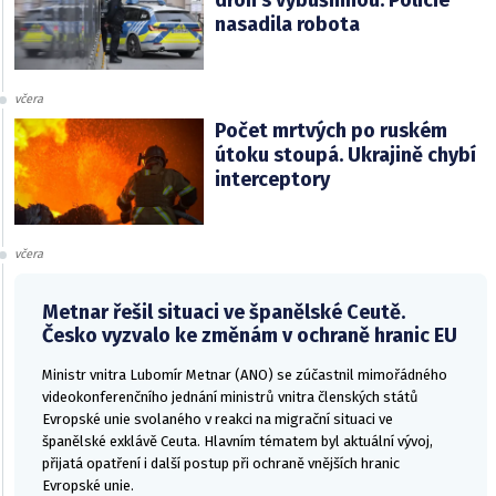
dron s výbušninou. Policie
nasadila robota
včera
Počet mrtvých po ruském
útoku stoupá. Ukrajině chybí
interceptory
včera
Metnar řešil situaci ve španělské Ceutě.
Česko vyzvalo ke změnám v ochraně hranic EU
Ministr vnitra Lubomír Metnar (ANO) se zúčastnil mimořádného
videokonferenčního jednání ministrů vnitra členských států
Evropské unie svolaného v reakci na migrační situaci ve
španělské exklávě Ceuta. Hlavním tématem byl aktuální vývoj,
přijatá opatření i další postup při ochraně vnějších hranic
Evropské unie.