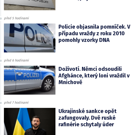
před 5 hodinami
Policie objasnila pomníček. V
případu vraždy z roku 2010
pomohly vzorky DNA
před 6 hodinami
Doživotí. Němci odsoudili
Afghánce, který loni vraždil v
Mnichově
před 7 hodinami
Ukrajinské sankce opět
zafungovaly. Dvě ruské
rafinérie schytaly úder