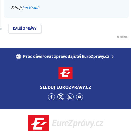
Zdroj:
Jan Hrabě
DALŠÍ ZPRÁVY
Proč důvěřovat zpravodajství EuroZprávy.cz
SLEDUJ EUROZPRÁVY.CZ
Přejít
Přejít
Přejít
Přejít
na
na
na
na
Facebook
Twitter
Instagram
YouTube
EuroZprávy.cz