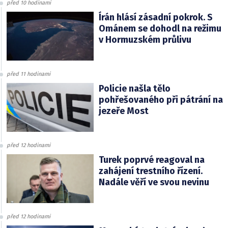
před 10 hodinami
Írán hlásí zásadní pokrok. S
Ománem se dohodl na režimu
v Hormuzském průlivu
před 11 hodinami
Policie našla tělo
pohřešovaného při pátrání na
jezeře Most
před 12 hodinami
Turek poprvé reagoval na
zahájení trestního řízení.
Nadále věří ve svou nevinu
před 12 hodinami