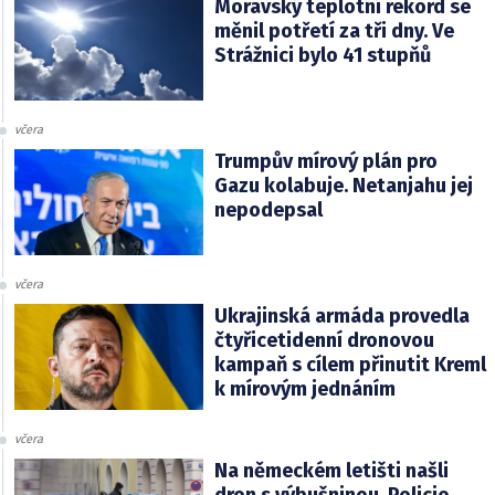
Moravský teplotní rekord se
měnil potřetí za tři dny. Ve
Strážnici bylo 41 stupňů
včera
Trumpův mírový plán pro
Gazu kolabuje. Netanjahu jej
nepodepsal
včera
Ukrajinská armáda provedla
čtyřicetidenní dronovou
kampaň s cílem přinutit Kreml
k mírovým jednáním
včera
Na německém letišti našli