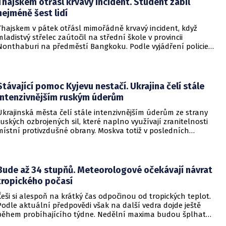
RWB, který řídí veškeré logistické operace.
Thajskem otřásl krvavý incident. Student zabil
nejméně šest lidí
Thajskem v pátek otřásl mimořádně krvavý incident, když
mladistvý střelec zaútočil na střední škole v provincii
Nonthaburi na předměstí Bangkoku. Podle vyjádření policie
začalo násilné řádění poté, co podezřelý čtrnáctiletý chlapec
údajně usmrtil své prarodiče v jejich domě a následně zamířil
do vzdělávací instituce.
Stávající pomoc Kyjevu nestačí. Ukrajina čelí stále
intenzivnějším ruským úderům
Ukrajinská města čelí stále intenzivnějším úderům ze strany
ruských ozbrojených sil, které naplno využívají zranitelnosti
místní protivzdušné obrany. Moskva totiž v posledních
měsících masivně sází na balistické rakety. Tyto zbraně
dopadají na hustě obydlené oblasti s minimálním nebo
dokonce žádným varováním předem, což civilnímu
obyvatelstvu dává jen pramalou šanci se včas ukrýt.
Bude až 34 stupňů. Meteorologové očekávají návrat
tropického počasí
Češi si alespoň na krátký čas odpočinou od tropických teplot.
Podle aktuální předpovědi však na další vedra dojde ještě
během probíhajícího týdne. Nedělní maxima budou šplhat
výrazně přes 30 stupňů.