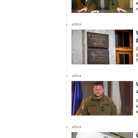
včera
včera
včera