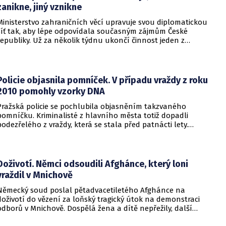
zanikne, jiný vznikne
Ministerstvo zahraničních věcí upravuje svou diplomatickou
síť tak, aby lépe odpovídala současným zájmům České
republiky. Už za několik týdnu ukončí činnost jeden z
konzulátů, jiný ji naopak zahájí. Ministerstvo o tom
informovalo na webu.
Policie objasnila pomníček. V případu vraždy z roku
2010 pomohly vzorky DNA
Pražská policie se pochlubila objasněním takzvaného
pomníčku. Kriminalisté z hlavního města totiž dopadli
podezřelého z vraždy, která se stala před patnácti lety.
Zásadní roli sehrály stopy DNA. Pro muže si došla zásahová
jednotka.
Doživotí. Němci odsoudili Afghánce, který loni
vraždil v Mnichově
Německý soud poslal pětadvacetiletého Afghánce na
doživotí do vězení za loňský tragický útok na demonstraci
odborů v Mnichově. Dospělá žena a dítě nepřežily, další
desítky lidí utrpěli zranění. O soudním rozhodnutí