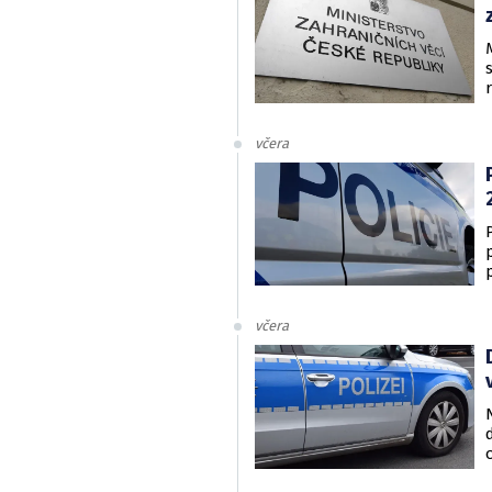
včera
včera