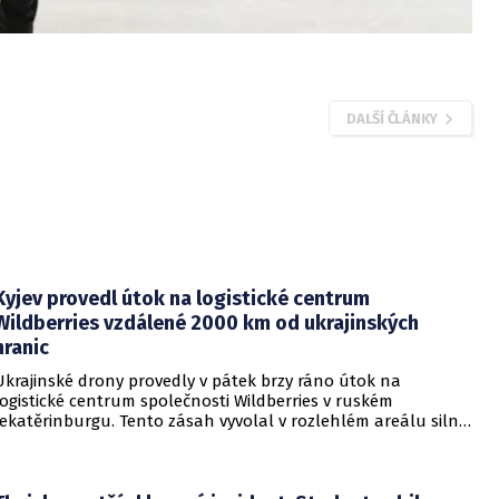
DALŠÍ ČLÁNKY
Kyjev provedl útok na logistické centrum
Wildberries vzdálené 2000 km od ukrajinských
hranic
Ukrajinské drony provedly v pátek brzy ráno útok na
logistické centrum společnosti Wildberries v ruském
Jekatěrinburgu. Tento zásah vyvolal v rozlehlém areálu silný
požár a potvrdil rostoucí dosah ukrajinských bezpilotních
systémů hluboko v ruském vnitrozemí. Společnost posléze
potvrdila, že zasažené zařízení spravuje společný podnik