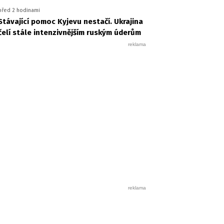
před 2 hodinami
Stávající pomoc Kyjevu nestačí. Ukrajina
čelí stále intenzivnějším ruským úderům