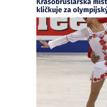
Krasobruslařská mist
kličkuje za olympijs