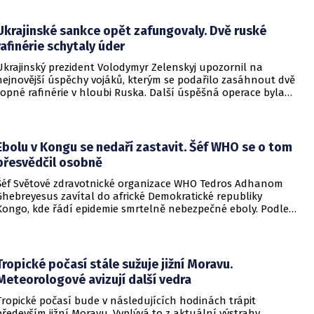
informovala DW.
Ukrajinské sankce opět zafungovaly. Dvě ruské
rafinérie schytaly úder
Ukrajinský prezident Volodymyr Zelenskyj upozornil na
nejnovější úspěchy vojáků, kterým se podařilo zasáhnout dvě
ropné rafinérie v hloubi Ruska. Další úspěšná operace byla
provedena v Černém moři.
Ebolu v Kongu se nedaří zastavit. Šéf WHO se o tom
přesvědčil osobně
Šéf Světové zdravotnické organizace WHO Tedros Adhanom
Ghebreyesus zavítal do africké Demokratické republiky
Kongo, kde řádí epidemie smrtelně nebezpečné eboly. Podle
Ghebreyesuse se nemoc šíří rychleji, než se zdravotníkům
daří zintenzivňovat boj s chorobou.
Tropické počasí stále sužuje jižní Moravu.
Meteorologové avizují další vedra
Tropické počasí bude v následujících hodinách trápit
především jižní Moravu. Vyplývá to z aktuální výstrahy