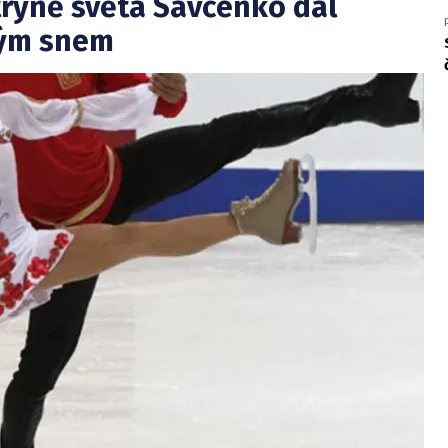
ryně světa Savčenko dál
kým snem