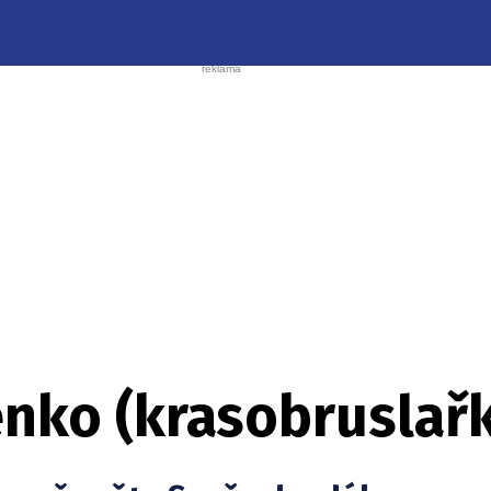
enko (krasobruslař