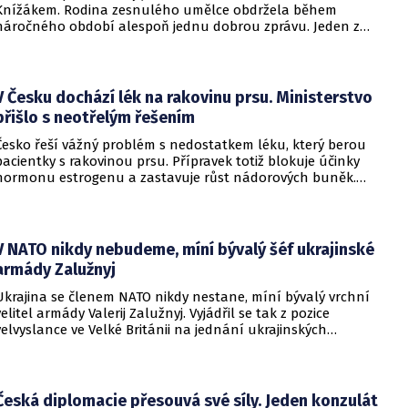
Knížákem. Rodina zesnulého umělce obdržela během
náročného období alespoň jednu dobrou zprávu. Jeden z
pražských obvodních soudů Knížáka definitivně rehabilitoval
za vazební stíhání v dobách komunistického režimu.
V Česku dochází lék na rakovinu prsu. Ministerstvo
přišlo s neotřelým řešením
Česko řeší vážný problém s nedostatkem léku, který berou
pacientky s rakovinou prsu. Přípravek totiž blokuje účinky
hormonu estrogenu a zastavuje růst nádorových buněk.
Pomoci má zvláštní léčebný program, který připravilo
ministerstvo zdravotnictví.
V NATO nikdy nebudeme, míní bývalý šéf ukrajinské
armády Zalužnyj
Ukrajina se členem NATO nikdy nestane, míní bývalý vrchní
velitel armády Valerij Zalužnyj. Vyjádřil se tak z pozice
velvyslance ve Velké Británii na jednání ukrajinských
diplomatů v Kyjevě. Představitele své země nabádal k tomu,
aby se snažila uzavřít jiné aliance.
Česká diplomacie přesouvá své síly. Jeden konzulát