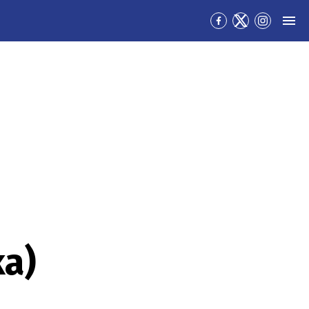
Přejít
Přejít
Přejít
MEN
na
na
na
Facebook
Twitter
Instagra
ka)