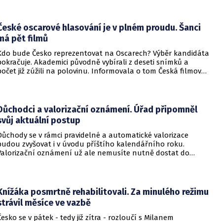
České oscarové hlasování je v plném proudu. Šanci
má pět filmů
Kdo bude Česko reprezentovat na Oscarech? Výběr kandidáta
pokračuje. Akademici původně vybírali z deseti snímků a
počet již zúžili na polovinu. Informovala o tom Česká filmová
a televizní akademie.
Důchodci a valorizační oznámení. Úřad připomněl
svůj aktuální postup
Důchody se v rámci pravidelné a automatické valorizace
budou zvyšovat i v úvodu příštího kalendářního roku.
Valorizační oznámení už ale nemusíte nutně dostat do
schránky. Pokud ho člověk chce mít na papíře, může si o něj
požádat.
Knížáka posmrtně rehabilitovali. Za minulého režimu
strávil měsíce ve vazbě
Česko se v pátek - tedy již zítra - rozloučí s Milanem