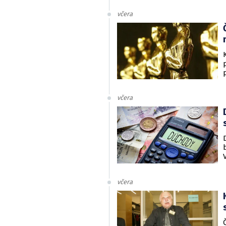
včera
včera
včera