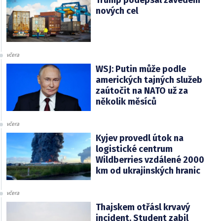
nových cel
včera
WSJ: Putin může podle
amerických tajných služeb
zaútočit na NATO už za
několik měsíců
včera
Kyjev provedl útok na
logistické centrum
Wildberries vzdálené 2000
km od ukrajinských hranic
včera
Thajskem otřásl krvavý
incident. Student zabil