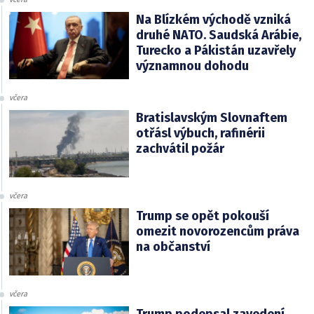
Na Blízkém východě vzniká
druhé NATO. Saudská Arábie,
Turecko a Pákistán uzavřely
významnou dohodu
včera
Bratislavským Slovnaftem
otřásl výbuch, rafinérii
zachvátil požár
včera
Trump se opět pokouší
omezit novorozencům práva
na občanství
včera
Trump podepsal zavedení