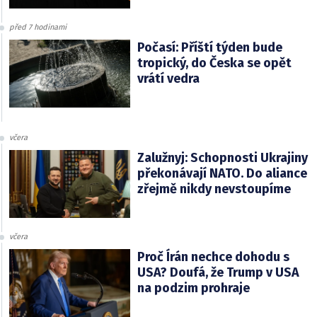
před 7 hodinami
Počasí: Příští týden bude
tropický, do Česka se opět
vrátí vedra
včera
Zalužnyj: Schopnosti Ukrajiny
překonávají NATO. Do aliance
zřejmě nikdy nevstoupíme
včera
Proč Írán nechce dohodu s
USA? Doufá, že Trump v USA
na podzim prohraje