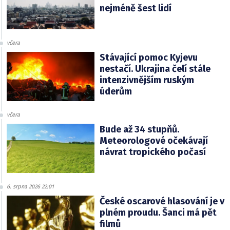
nejméně šest lidí
včera
Stávající pomoc Kyjevu
nestačí. Ukrajina čelí stále
intenzivnějším ruským
úderům
včera
Bude až 34 stupňů.
Meteorologové očekávají
návrat tropického počasí
6. srpna 2026 22:01
České oscarové hlasování je v
plném proudu. Šanci má pět
filmů