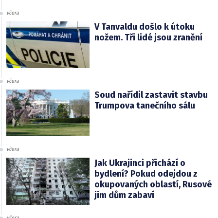
včera
V Tanvaldu došlo k útoku
nožem. Tři lidé jsou zranění
včera
Soud nařídil zastavit stavbu
Trumpova tanečního sálu
včera
Jak Ukrajinci přichází o
bydlení? Pokud odejdou z
okupovaných oblastí, Rusové
jim dům zabaví
včera