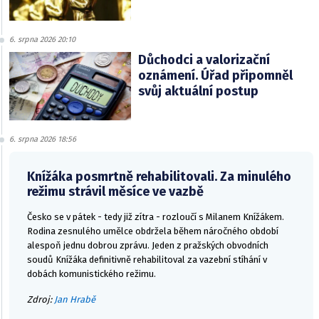
6. srpna 2026 20:10
Důchodci a valorizační
oznámení. Úřad připomněl
svůj aktuální postup
6. srpna 2026 18:56
Knížáka posmrtně rehabilitovali. Za minulého
režimu strávil měsíce ve vazbě
Česko se v pátek - tedy již zítra - rozloučí s Milanem Knížákem.
Rodina zesnulého umělce obdržela během náročného období
alespoň jednu dobrou zprávu. Jeden z pražských obvodních
soudů Knížáka definitivně rehabilitoval za vazební stíhání v
dobách komunistického režimu.
Zdroj:
Jan Hrabě