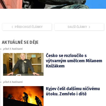
PŘEDCHOZÍ ČLÁNKY
DALŠÍ ČLÁNKY
AKTUÁLNĚ SE DĚJE
před 5 hodinami
Česko se rozloučilo s
výtvarným umělcem Milanem
Knížákem
před 6 hodinami
Kyjev čelil dalšímu ničivému
útoku. Zemřelo i dítě