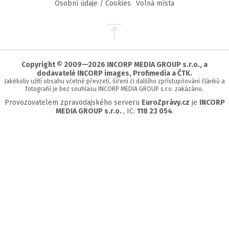
Osobní údaje / Cookies
Volná místa
Přejít
na
začátek
stránky
Copyright © 2009—2026 INCORP MEDIA GROUP s.r.o., a
dodavatelé INCORP images, Profimedia a ČTK.
Jakékoliv užití obsahu včetně převzetí, šíření či dalšího zpřístupňování článků a
fotografií je bez souhlasu INCORP MEDIA GROUP s.r.o. zakázáno.
Provozovatelem zpravodajského serveru
EuroZprávy.cz
je
INCORP
MEDIA GROUP s.r.o.
, IC:
118 23 054
.