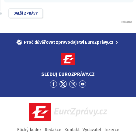
DALŠÍ ZPRÁVY
Proč důvěřovat zpravodajství EuroZprávy.cz
SLEDUJ EUROZPRÁVY.CZ
Přejít
Přejít
Přejít
Přejít
na
na
na
na
Facebook
Twitter
Instagram
YouTube
EuroZprávy.cz
Etický kodex
Redakce
Kontakt
Vydavatel
Inzerce