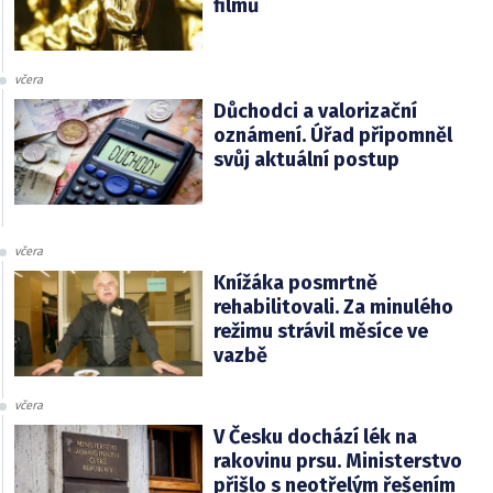
filmů
včera
Důchodci a valorizační
oznámení. Úřad připomněl
svůj aktuální postup
včera
Knížáka posmrtně
rehabilitovali. Za minulého
režimu strávil měsíce ve
vazbě
včera
V Česku dochází lék na
rakovinu prsu. Ministerstvo
přišlo s neotřelým řešením