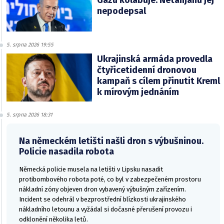
Gazu kolabuje. Netanjahu jej
nepodepsal
5. srpna 2026 19:55
Ukrajinská armáda provedla
čtyřicetidenní dronovou
kampaň s cílem přinutit Kreml
k mírovým jednáním
5. srpna 2026 18:31
Na německém letišti našli dron s výbušninou.
Policie nasadila robota
Německá policie musela na letišti v Lipsku nasadit
protibombového robota poté, co byl v zabezpečeném prostoru
nákladní zóny objeven dron vybavený výbušným zařízením.
Incident se odehrál v bezprostřední blízkosti ukrajinského
nákladního letounu a vyžádal si dočasné přerušení provozu i
odklonění několika letů.