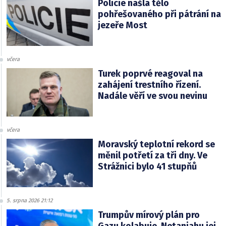
Policie našla tělo
pohřešovaného při pátrání na
jezeře Most
včera
Turek poprvé reagoval na
zahájení trestního řízení.
Nadále věří ve svou nevinu
včera
Moravský teplotní rekord se
měnil potřetí za tři dny. Ve
Strážnici bylo 41 stupňů
5. srpna 2026 21:12
Trumpův mírový plán pro