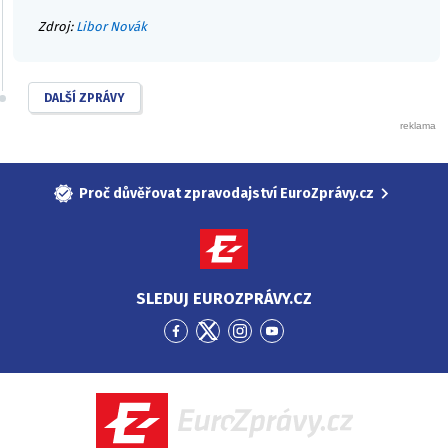
Zdroj:
Libor Novák
DALŠÍ ZPRÁVY
Proč důvěřovat zpravodajství EuroZprávy.cz
SLEDUJ EUROZPRÁVY.CZ
Přejít
Přejít
Přejít
Přejít
na
na
na
na
Facebook
Twitter
Instagram
YouTube
EuroZprávy.cz