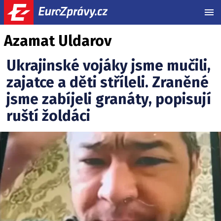
MEN
Azamat Uldarov
Ukrajinské vojáky jsme mučili,
zajatce a děti stříleli. Zraněné
jsme zabíjeli granáty, popisují
ruští žoldáci