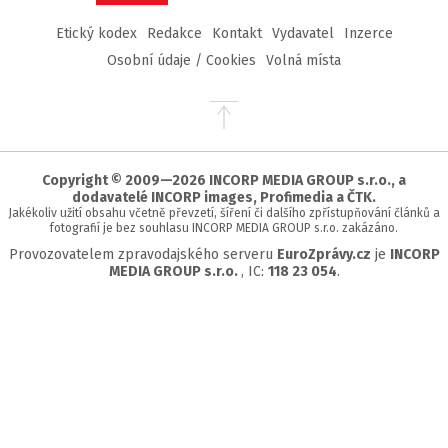
Etický kodex
Redakce
Kontakt
Vydavatel
Inzerce
Osobní údaje / Cookies
Volná místa
Přejít
na
začátek
stránky
Copyright © 2009—2026 INCORP MEDIA GROUP s.r.o., a
dodavatelé INCORP images, Profimedia a ČTK.
Jakékoliv užití obsahu včetně převzetí, šíření či dalšího zpřístupňování článků a
fotografií je bez souhlasu INCORP MEDIA GROUP s.r.o. zakázáno.
Provozovatelem zpravodajského serveru
EuroZprávy.cz
je
INCORP
MEDIA GROUP s.r.o.
, IC:
118 23 054
.