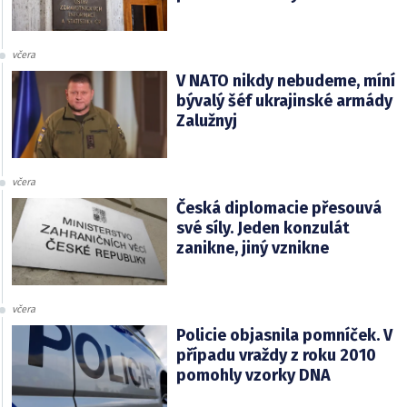
včera
V NATO nikdy nebudeme, míní
bývalý šéf ukrajinské armády
Zalužnyj
včera
Česká diplomacie přesouvá
své síly. Jeden konzulát
zanikne, jiný vznikne
včera
Policie objasnila pomníček. V
případu vraždy z roku 2010
pomohly vzorky DNA