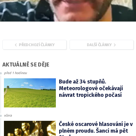
PŘEDCHOZÍ ČLÁNKY
DALŠÍ ČLÁNKY
AKTUÁLNĚ SE DĚJE
před 1 hodinou
Bude až 34 stupňů.
Meteorologové očekávají
návrat tropického počasí
včera
České oscarové hlasování je v
plném proudu. Šanci má pět