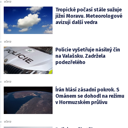
včera
Tropické počasí stále sužuje
jižní Moravu. Meteorologové
avizují další vedra
včera
Policie vyšetřuje násilný čin
na Valašsku. Zadržela
podezřelého
včera
Írán hlásí zásadní pokrok. S
Ománem se dohodl na režimu
v Hormuzském průlivu
včera