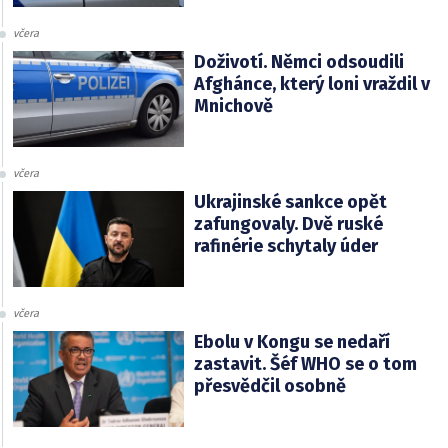
včera
Doživotí. Němci odsoudili
Afghánce, který loni vraždil v
Mnichově
včera
Ukrajinské sankce opět
zafungovaly. Dvě ruské
rafinérie schytaly úder
včera
Ebolu v Kongu se nedaří
zastavit. Šéf WHO se o tom
přesvědčil osobně