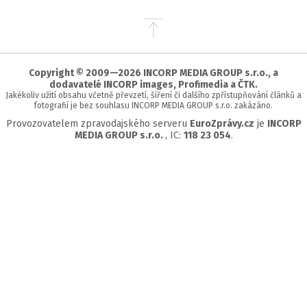
Přejít
na
začátek
stránky
Copyright © 2009—2026 INCORP MEDIA GROUP s.r.o., a
dodavatelé INCORP images, Profimedia a ČTK.
Jakékoliv užití obsahu včetně převzetí, šíření či dalšího zpřístupňování článků a
fotografií je bez souhlasu INCORP MEDIA GROUP s.r.o. zakázáno.
Provozovatelem zpravodajského serveru
EuroZprávy.cz
je
INCORP
MEDIA GROUP s.r.o.
, IC:
118 23 054
.