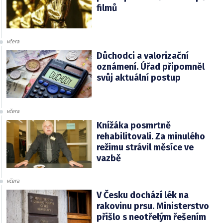
filmů
včera
Důchodci a valorizační
oznámení. Úřad připomněl
svůj aktuální postup
včera
Knížáka posmrtně
rehabilitovali. Za minulého
režimu strávil měsíce ve
vazbě
včera
V Česku dochází lék na
rakovinu prsu. Ministerstvo
přišlo s neotřelým řešením