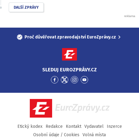
DALŠÍ ZPRÁVY
Proč důvěřovat zpravodajství EuroZprávy.cz
SLEDUJ EUROZPRÁVY.CZ
Přejít
Přejít
Přejít
Přejít
na
na
na
na
Facebook
Twitter
Instagram
YouTube
EuroZprávy.cz
Etický kodex
Redakce
Kontakt
Vydavatel
Inzerce
Osobní údaje / Cookies
Volná místa