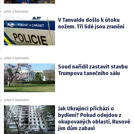
před 3 hodinami
V Tanvaldu došlo k útoku
nožem. Tři lidé jsou zranění
před 4 hodinami
Soud nařídil zastavit stavbu
Trumpova tanečního sálu
před 5 hodinami
Jak Ukrajinci přichází o
bydlení? Pokud odejdou z
okupovaných oblastí, Rusové
jim dům zabaví