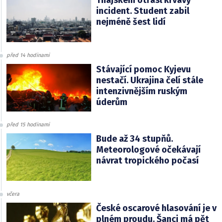
incident. Student zabil
nejméně šest lidí
před 14 hodinami
Stávající pomoc Kyjevu
nestačí. Ukrajina čelí stále
intenzivnějším ruským
úderům
před 15 hodinami
Bude až 34 stupňů.
Meteorologové očekávají
návrat tropického počasí
včera
České oscarové hlasování je v
plném proudu. Šanci má pět