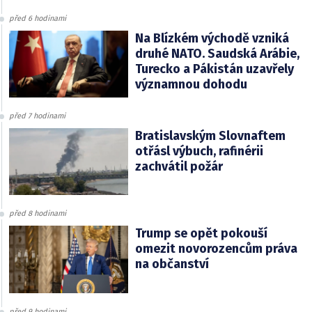
před 6 hodinami
Na Blízkém východě vzniká
druhé NATO. Saudská Arábie,
Turecko a Pákistán uzavřely
významnou dohodu
před 7 hodinami
Bratislavským Slovnaftem
otřásl výbuch, rafinérii
zachvátil požár
před 8 hodinami
Trump se opět pokouší
omezit novorozencům práva
na občanství
před 9 hodinami