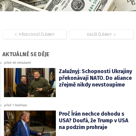
PŘEDCHOZÍ ČLÁNKY
DALŠÍ ČLÁNKY
AKTUÁLNĚ SE DĚJE
před 46 minutami
Zalužnyj: Schopnosti Ukrajiny
překonávají NATO. Do aliance
zřejmě nikdy nevstoupíme
před 1 hodinou
Proč Írán nechce dohodu s
USA? Doufá, že Trump v USA
na podzim prohraje