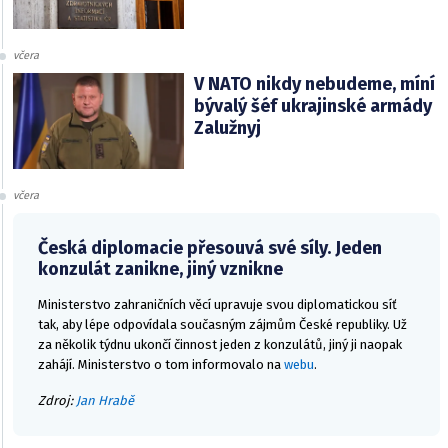
včera
V NATO nikdy nebudeme, míní
bývalý šéf ukrajinské armády
Zalužnyj
včera
Česká diplomacie přesouvá své síly. Jeden
konzulát zanikne, jiný vznikne
Ministerstvo zahraničních věcí upravuje svou diplomatickou síť
tak, aby lépe odpovídala současným zájmům České republiky. Už
za několik týdnu ukončí činnost jeden z konzulátů, jiný ji naopak
zahájí. Ministerstvo o tom informovalo na
webu
.
Zdroj:
Jan Hrabě