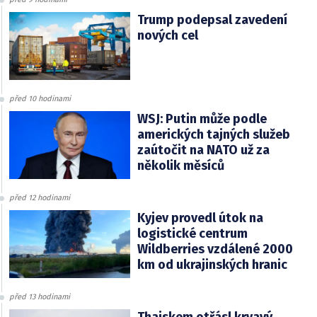
Trump podepsal zavedení
nových cel
před 10 hodinami
WSJ: Putin může podle
amerických tajných služeb
zaútočit na NATO už za
několik měsíců
před 12 hodinami
Kyjev provedl útok na
logistické centrum
Wildberries vzdálené 2000
km od ukrajinských hranic
před 13 hodinami
Thajskem otřásl krvavý