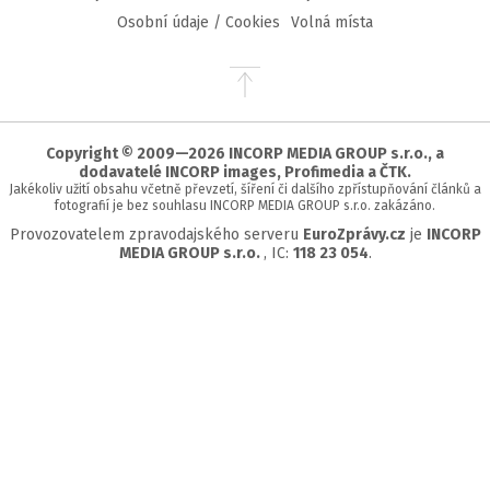
Osobní údaje / Cookies
Volná místa
Přejít
na
začátek
stránky
Copyright © 2009—2026 INCORP MEDIA GROUP s.r.o., a
dodavatelé INCORP images, Profimedia a ČTK.
Jakékoliv užití obsahu včetně převzetí, šíření či dalšího zpřístupňování článků a
fotografií je bez souhlasu INCORP MEDIA GROUP s.r.o. zakázáno.
Provozovatelem zpravodajského serveru
EuroZprávy.cz
je
INCORP
MEDIA GROUP s.r.o.
, IC:
118 23 054
.