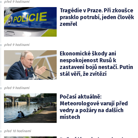
před 9 hodinami
Tragédie v Praze. Při zkoušce
prasklo potrubí, jeden člověk
zemřel
před 9 hodinami
Ekonomické škody ani
nespokojenost Rusů k
zastavení bojů nestačí. Putin
stál věří, že zvítězí
před 9 hodinami
Počasí aktuálně:
Meteorologové varují před
vedry a požáry na dalších
místech
před 10 hodinami