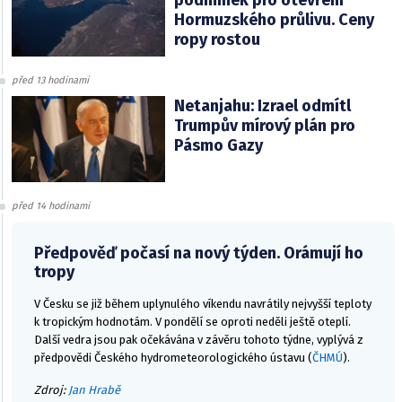
podmínek pro otevření
Hormuzského průlivu. Ceny
ropy rostou
před 13 hodinami
Netanjahu: Izrael odmítl
Trumpův mírový plán pro
Pásmo Gazy
před 14 hodinami
Předpověď počasí na nový týden. Orámují ho
tropy
V Česku se již během uplynulého víkendu navrátily nejvyšší teploty
k tropickým hodnotám. V pondělí se oproti neděli ještě oteplí.
Další vedra jsou pak očekávána v závěru tohoto týdne, vyplývá z
předpovědi Českého hydrometeorologického ústavu (
ČHMÚ
).
Zdroj:
Jan Hrabě