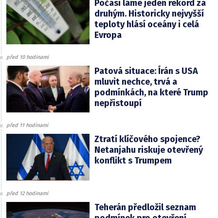
Počasí láme jeden rekord za
druhým. Historicky nejvyšší
teploty hlásí oceány i celá
Evropa
před 10 hodinami
Patová situace: Írán s USA
mluvit nechce, trvá a
podmínkách, na které Trump
nepřistoupí
před 11 hodinami
Ztratí klíčového spojence?
Netanjahu riskuje otevřený
konflikt s Trumpem
před 12 hodinami
Teherán předložil seznam