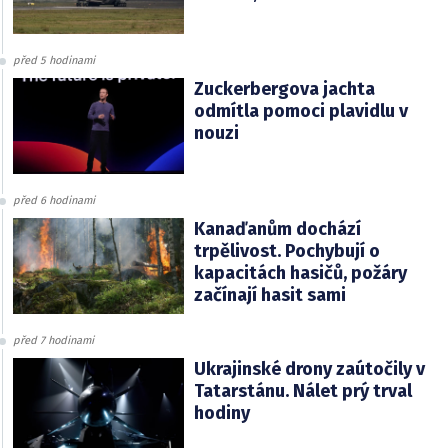
před 5 hodinami
Zuckerbergova jachta
odmítla pomoci plavidlu v
nouzi
před 6 hodinami
Kanaďanům dochází
trpělivost. Pochybují o
kapacitách hasičů, požáry
začínají hasit sami
před 7 hodinami
Ukrajinské drony zaútočily v
Tatarstánu. Nálet prý trval
hodiny