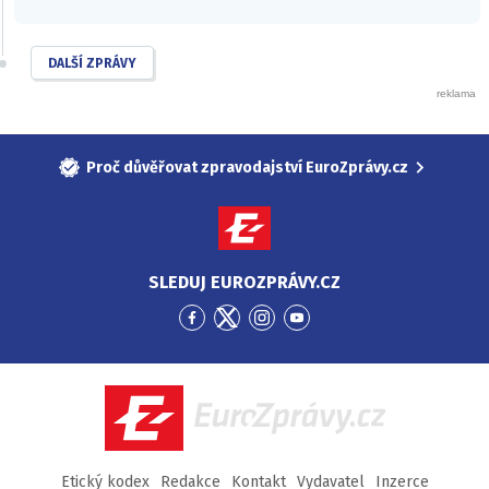
DALŠÍ ZPRÁVY
Proč důvěřovat zpravodajství EuroZprávy.cz
SLEDUJ EUROZPRÁVY.CZ
Přejít
Přejít
Přejít
Přejít
na
na
na
na
Facebook
Twitter
Instagram
YouTube
EuroZprávy.cz
Etický kodex
Redakce
Kontakt
Vydavatel
Inzerce