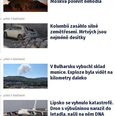
Moskva polevit nehodlá
před 3 hodinami
Kolumbii zasáhlo silné
zemětřesení. Mrtvých jsou
nejméně desítky
před 4 hodinami
V Bulharsku vybuchl sklad
munice. Exploze byla vidět na
kilometry daleko
před 5 hodinami
Lipsko se vyhnulo katastrofě.
Dron s výbušninou narazil do
letadla, našli na něm DNA