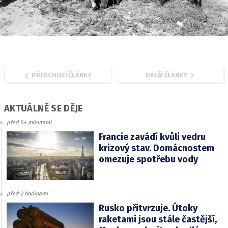
PŘEDCHOZÍ ČLÁNKY
DALŠÍ ČLÁNKY
AKTUÁLNĚ SE DĚJE
před 54 minutami
Francie zavádí kvůli vedru
krizový stav. Domácnostem
omezuje spotřebu vody
před 2 hodinami
Rusko přitvrzuje. Útoky
raketami jsou stále častější,