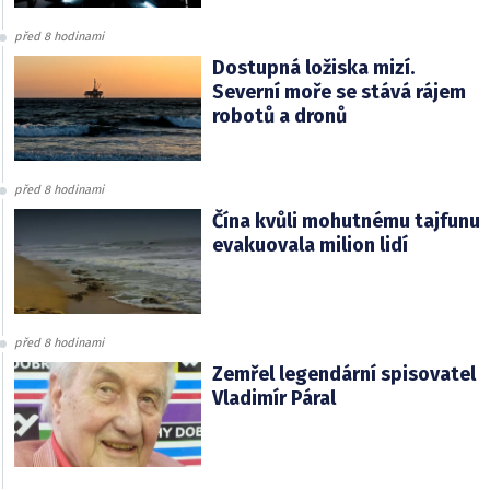
před 8 hodinami
Dostupná ložiska mizí.
Severní moře se stává rájem
robotů a dronů
před 8 hodinami
Čína kvůli mohutnému tajfunu
evakuovala milion lidí
před 8 hodinami
Zemřel legendární spisovatel
Vladimír Páral