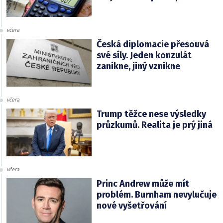
včera
Česká diplomacie přesouvá
své síly. Jeden konzulát
zanikne, jiný vznikne
včera
Trump těžce nese výsledky
průzkumů. Realita je prý jiná
včera
Princ Andrew může mít
problém. Burnham nevylučuje
nové vyšetřování