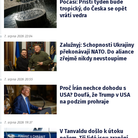
Počasí: Příští týden bude
tropický, do Česka se opět
vrátí vedra
7. srpna 2026 22:04
Zalužnyj: Schopnosti Ukrajiny
překonávají NATO. Do aliance
zřejmě nikdy nevstoupíme
7. srpna 2026 20:55
Proč Írán nechce dohodu s
USA? Doufá, že Trump v USA
na podzim prohraje
7. srpna 2026 19:37
V Tanvaldu došlo k útoku