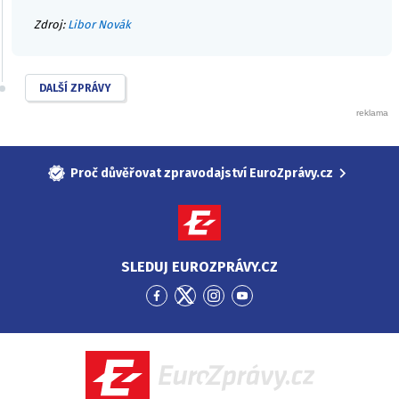
Zdroj:
Libor Novák
DALŠÍ ZPRÁVY
Proč důvěřovat zpravodajství EuroZprávy.cz
SLEDUJ EUROZPRÁVY.CZ
Přejít
Přejít
Přejít
Přejít
na
na
na
na
Facebook
Twitter
Instagram
YouTube
EuroZprávy.cz