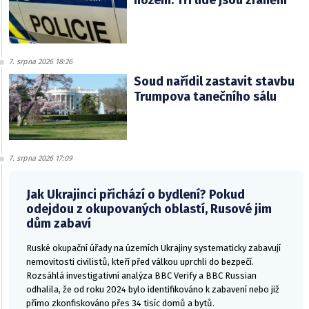
nožem. Tři lidé jsou zranění
7. srpna 2026 18:26
Soud nařídil zastavit stavbu
Trumpova tanečního sálu
7. srpna 2026 17:09
Jak Ukrajinci přichází o bydlení? Pokud
odejdou z okupovaných oblastí, Rusové jim
dům zabaví
Ruské okupační úřady na územích Ukrajiny systematicky zabavují
nemovitosti civilistů, kteří před válkou uprchli do bezpečí.
Rozsáhlá investigativní analýza BBC Verify a BBC Russian
odhalila, že od roku 2024 bylo identifikováno k zabavení nebo již
přímo zkonfiskováno přes 34 tisíc domů a bytů.