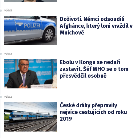
včera
Doživotí. Němci odsoudili
Afghánce, který loni vraždil v
Mnichově
včera
Ebolu v Kongu se nedaří
zastavit. Šéf WHO se o tom
přesvědčil osobně
včera
České dráhy přepravily
nejvíce cestujících od roku
2019