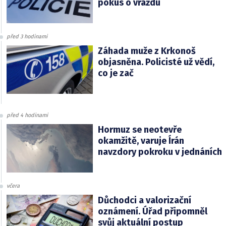
pokus o vraždu
před 3 hodinami
Záhada muže z Krkonoš
objasněna. Policisté už vědí,
co je zač
před 4 hodinami
Hormuz se neotevře
okamžitě, varuje Írán
navzdory pokroku v jednáních
včera
Důchodci a valorizační
oznámení. Úřad připomněl
svůj aktuální postup