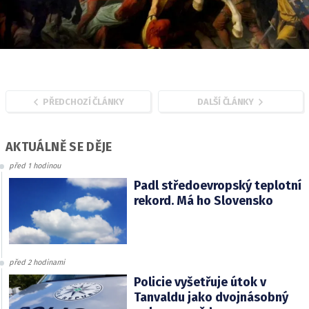
PŘEDCHOZÍ ČLÁNKY
DALŠÍ ČLÁNKY
AKTUÁLNĚ SE DĚJE
před 1 hodinou
Padl středoevropský teplotní
rekord. Má ho Slovensko
před 2 hodinami
Policie vyšetřuje útok v
Tanvaldu jako dvojnásobný