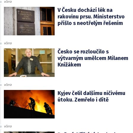
včera
V Česku dochází lék na
rakovinu prsu. Ministerstvo
přišlo s neotřelým řešením
včera
Česko se rozloučilo s
výtvarným umělcem Milanem
Knížákem
včera
Kyjev čelil dalšímu ničivému
útoku. Zemřelo i dítě
včera