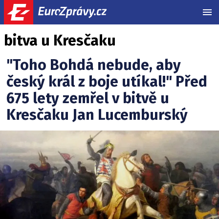
MEN
bitva u Kresčaku
"Toho Bohdá nebude, aby
český král z boje utíkal!" Před
675 lety zemřel v bitvě u
Kresčaku Jan Lucemburský