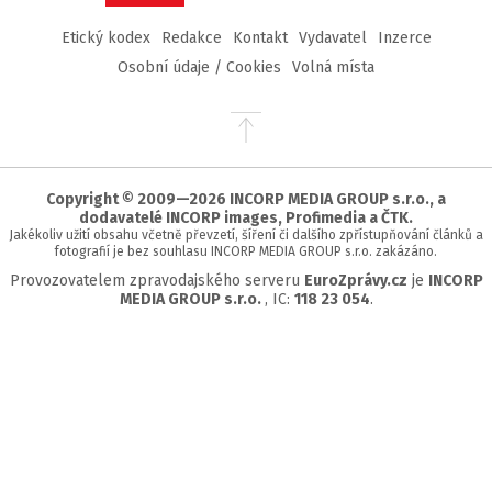
Etický kodex
Redakce
Kontakt
Vydavatel
Inzerce
Osobní údaje / Cookies
Volná místa
Přejít
na
začátek
stránky
Copyright © 2009—2026 INCORP MEDIA GROUP s.r.o., a
dodavatelé INCORP images, Profimedia a ČTK.
Jakékoliv užití obsahu včetně převzetí, šíření či dalšího zpřístupňování článků a
fotografií je bez souhlasu INCORP MEDIA GROUP s.r.o. zakázáno.
Provozovatelem zpravodajského serveru
EuroZprávy.cz
je
INCORP
MEDIA GROUP s.r.o.
, IC:
118 23 054
.