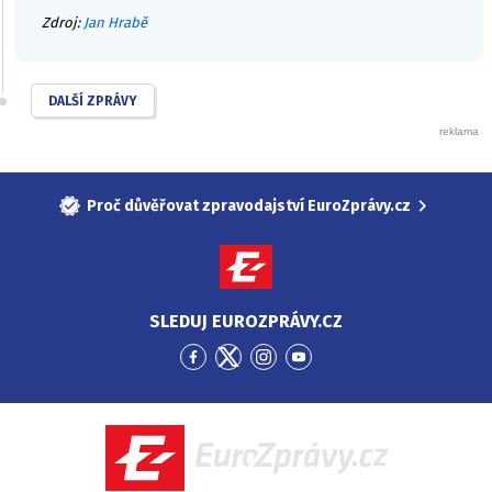
Zdroj:
Jan Hrabě
DALŠÍ ZPRÁVY
Proč důvěřovat zpravodajství EuroZprávy.cz
SLEDUJ EUROZPRÁVY.CZ
Přejít
Přejít
Přejít
Přejít
na
na
na
na
Facebook
Twitter
Instagram
YouTube
EuroZprávy.cz