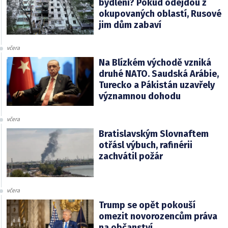
bydlení? Pokud odejdou z
okupovaných oblastí, Rusové
jim dům zabaví
včera
Na Blízkém východě vzniká
druhé NATO. Saudská Arábie,
Turecko a Pákistán uzavřely
významnou dohodu
včera
Bratislavským Slovnaftem
otřásl výbuch, rafinérii
zachvátil požár
včera
Trump se opět pokouší
omezit novorozencům práva
na občanství