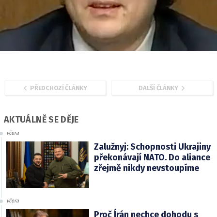
PŘEDCHOZÍ ČLÁNKY
DALŠÍ ČLÁNKY
AKTUÁLNĚ SE DĚJE
včera
Zalužnyj: Schopnosti Ukrajiny
překonávají NATO. Do aliance
zřejmě nikdy nevstoupíme
včera
Proč Írán nechce dohodu s