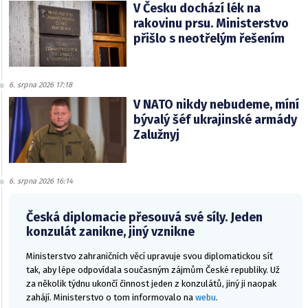
V Česku dochází lék na
rakovinu prsu. Ministerstvo
přišlo s neotřelým řešením
6. srpna 2026 17:18
V NATO nikdy nebudeme, míní
bývalý šéf ukrajinské armády
Zalužnyj
6. srpna 2026 16:14
Česká diplomacie přesouvá své síly. Jeden
konzulát zanikne, jiný vznikne
Ministerstvo zahraničních věcí upravuje svou diplomatickou síť
tak, aby lépe odpovídala současným zájmům České republiky. Už
za několik týdnu ukončí činnost jeden z konzulátů, jiný ji naopak
zahájí. Ministerstvo o tom informovalo na
webu
.