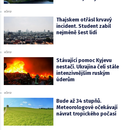
včera
Thajskem otřásl krvavý
incident. Student zabil
nejméně šest lidí
včera
Stávající pomoc Kyjevu
nestačí. Ukrajina čelí stále
intenzivnějším ruským
úderům
včera
Bude až 34 stupňů.
Meteorologové očekávají
návrat tropického počasí