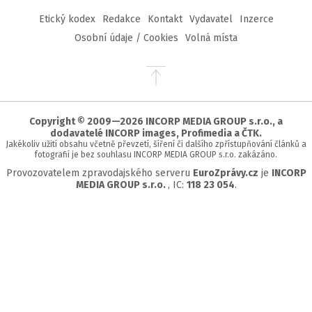
Etický kodex
Redakce
Kontakt
Vydavatel
Inzerce
Osobní údaje / Cookies
Volná místa
Přejít
na
začátek
stránky
Copyright © 2009—2026 INCORP MEDIA GROUP s.r.o., a
dodavatelé INCORP images, Profimedia a ČTK.
Jakékoliv užití obsahu včetně převzetí, šíření či dalšího zpřístupňování článků a
fotografií je bez souhlasu INCORP MEDIA GROUP s.r.o. zakázáno.
Provozovatelem zpravodajského serveru
EuroZprávy.cz
je
INCORP
MEDIA GROUP s.r.o.
, IC:
118 23 054
.