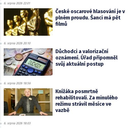
6. srpna 2026 22:01
České oscarové hlasování je v
plném proudu. Šanci má pět
filmů
6. srpna 2026 20:10
Důchodci a valorizační
oznámení. Úřad připomněl
svůj aktuální postup
6. srpna 2026 18:56
Knížáka posmrtně
rehabilitovali. Za minulého
režimu strávil měsíce ve
vazbě
6. srpna 2026 18:03