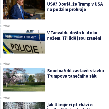
USA? Doufá, že Trump v USA
na podzim prohraje
včera
V Tanvaldu došlo k útoku
nožem. Tři lidé jsou zranění
včera
Soud nařídil zastavit stavbu
Trumpova tanečního sálu
včera
Jak Ukrajinci přichází o