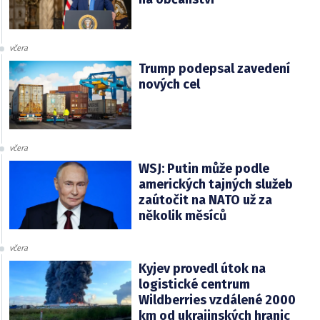
včera
Trump podepsal zavedení
nových cel
včera
WSJ: Putin může podle
amerických tajných služeb
zaútočit na NATO už za
několik měsíců
včera
Kyjev provedl útok na
logistické centrum
Wildberries vzdálené 2000
km od ukrajinských hranic